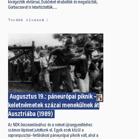
kivégezték elvtársai, Dubčeket elrabolták és megalázták,
Gorbacsovot is letartóztatták, …
Tovább olvasom
Augusztus 19.: páneurópai piknik –
keletnémetek százai menekülnek át
Ausztriába (1989)
Az NDK összeomlásához és a német újraegyesítéshez
számos lépéssel jutottunk el. Egyik ezek közül a
sopronpusztai–fertőrákosi páneurópai piknik volt, ahol a