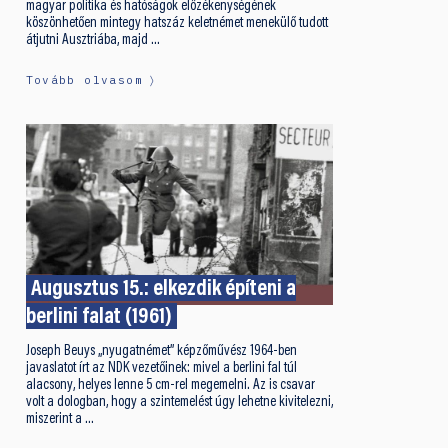
magyar politika és hatóságok előzékenységének
köszönhetően mintegy hatszáz keletnémet menekülő tudott
átjutni Ausztriába, majd …
Tovább olvasom
Augusztus 15.: elkezdik építeni a
berlini falat (1961)
Joseph Beuys „nyugatnémet” képzőművész 1964-ben
javaslatot írt az NDK vezetőinek: mivel a berlini fal túl
alacsony, helyes lenne 5 cm-rel megemelni. Az is csavar
volt a dologban, hogy a szintemelést úgy lehetne kivitelezni,
miszerint a …