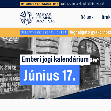
Iratkozz fel a Helsinki hírlevélre!
MARADJUNK KAPCSOLATBAN
Régebbi tartalmat vagy
dokumentumot keresel? Használd a
Rólunk
Hírek
keresőnket!
JELENTKEZZ SZEPT. 6-IG!
Joghallgató gyakornok
Emberi jogi kalendárium
Június 17.