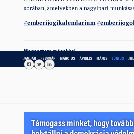
sorában, amelyekben a nagyipari munkásság
#emberijogikalendarium
#emberijogo
Megosztom másokkal
JANUÁR
FEBRUÁR
MÁRCIUS
ÁPRILIS
MÁJUS
JÚNIUS
JÚL
Támogass minket, hogy továbbr