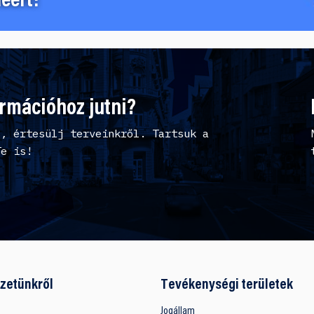
éért!
ormációhoz jutni?
l, értesülj terveinkről. Tartsuk a
Te is!
zetünkről
Tevékenységi területek
Jogállam