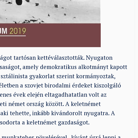
ágot tartósan kettéválasztották. Nyugaton
saságot, amely demokratikus alkotmányt kapott
sztálinista gyakorlat szerint kormányoztak,
életben a szovjet birodalmi érdeket kiszolgáló
nes évek elején eltagadhatatlan volt az
leti német ország között. A keletnémet
aki tehette, inkább kivándorolt nyugatra. A
 sodorta a keletnémet gazdaságot.
a munkateher növelésével „kívánt úrrá lenni a