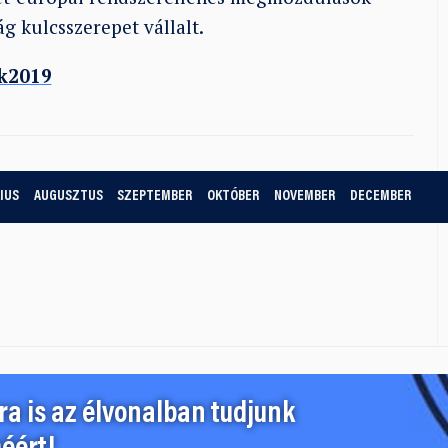
 kulcsszerepet vállalt.
k2019
IUS
AUGUSZTUS
SZEPTEMBER
OKTÓBER
NOVEMBER
DECEMBER
a is az élvonalban tudjunk