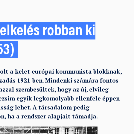
felkelés robban ki
53)
olt a kelet-európai kommunista blokknak,
ázadás
1921-ben. Mindenki számára fontos
zzal szembesültek, hogy az új, elvileg
ezsim egyik legkomolyabb ellenfele éppen
sság lehet. A társadalom pedig
, ha a rendszer alapjait támadja.