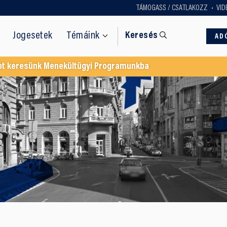
TÁMOGASS / CSATLAKOZZ
VID
Jogesetek
Témáink
Keresés
AD
ot keresünk Menekültügyi Programunkba