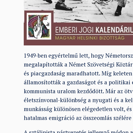
1949-ben egyértelmű lett, hogy Németorsz
megalapították a Német Szövetségi Köztár
és piacgazdaság maradhatott. Míg keleten 
államosították a gazdaságot és a politikai 
kommunista uralom kezdődött. Már az ötve
életszínvonal-különbség a nyugati és a ke
munkásság különösen elégedetlen volt, és 
hatalmas emigráció az összeomlás szélére
A sztálinista pártvezetés jellemző módon 