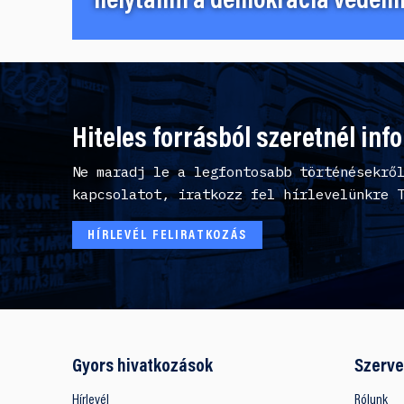
helytállni a demokrácia védelm
Hiteles forrásból szeretnél inf
Ne maradj le a legfontosabb történésekrő
kapcsolatot, iratkozz fel hírlevelünkre 
HÍRLEVÉL FELIRATKOZÁS
Gyors hivatkozások
Szerve
Hírlevél
Rólunk