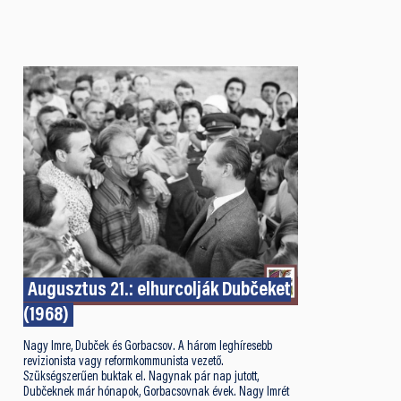
Augusztus 21.: elhurcolják Dubčeket
(1968)
Nagy Imre, Dubček és Gorbacsov. A három leghíresebb
revizionista vagy reformkommunista vezető.
Szükségszerűen buktak el. Nagynak pár nap jutott,
Dubčeknek már hónapok, Gorbacsovnak évek. Nagy Imrét