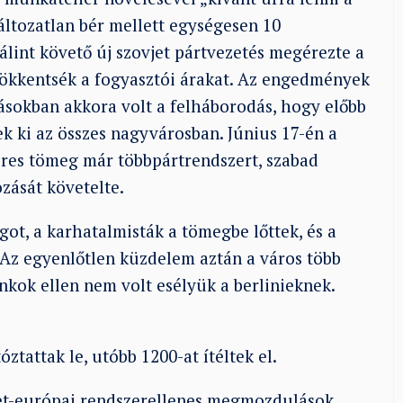
ltozatlan bér mellett egységesen 10
lint követő új szovjet pártvezetés megérezte a
csökkentsék a fogyasztói árakat. Az engedmények
sokban akkora volt a felháborodás, hogy előbb
k ki az összes nagyvárosban. Június 17-én a
zres tömeg már többpártrendszert, szabad
ozását követelte.
got, a karhatalmisták a tömegbe lőttek, és a
. Az egyenlőtlen küzdelem aztán a város több
ankok ellen nem volt esélyük a berlinieknek.
tattak le, utóbb 1200-at ítéltek el.
kelet-európai rendszerellenes megmozdulások