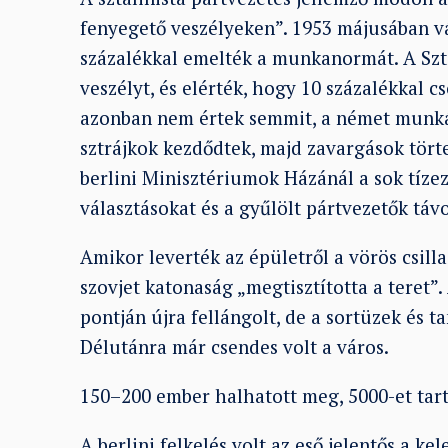
fenyegető veszélyeken”. 1953 májusában vá
százalékkal emelték a munkanormát. A Sztá
veszélyt, és elérték, hogy 10 százalékkal 
azonban nem értek semmit, a német munká
sztrájkok kezdődtek, majd zavargások törte
berlini Minisztériumok Házánál a sok tíze
választásokat és a gyűlölt pártvezetők táv
Amikor leverték az épületről a vörös csilla
szovjet katonaság „megtisztította a teret”
pontján újra fellángolt, de a sortüzek és t
Délutánra már csendes volt a város.
150–200 ember halhatott meg, 5000-et tartóz
A berlini felkelés volt az eső jelentős a 