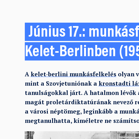
Június 17.: munkás
Kelet-Berlinben (19
A
kelet-berlini munkásfelkelés
olyan v
mint a Szovjetuniónak a
kronstadti l
tanulságokkal járt. A hatalmon lévők a
magát proletárdiktatúrának nevező r
a városi néptömeg, leginkább a munká
megtanulhatta, kíméletre ne számítson