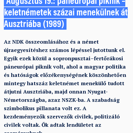
Augusztus 19.: páneurópai piknik –
keletnémetek százai menekülnek át
Ausztriába (1989)
Az NDK összeomlásához és a német
újraegyesítéshez számos lépéssel jutottunk el.
Egyik ezek közül a sopronpusztai–fertőrákosi
páneurópai piknik volt, ahol a magyar politika
és hatóságok előzékenységének köszönhetően
mintegy hatszáz keletnémet menekülő tudott
átjutni Ausztriába, majd onnan Nyugat-
Németországba, azaz NSZK-ba. A szabadság
szimbolikus pillanata volt ez. A
kezdeményezők szervezők civilek, politizáló
civilek voltak. Ők adtak lendületet az