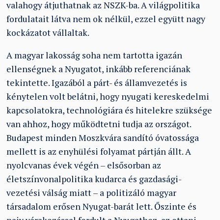
valahogy átjuthatnak az NSZK-ba. A világpolitika
fordulatait látva nem ok nélkül, ezzel együtt nagy
kockázatot vállaltak.
A magyar lakosság soha nem tartotta igazán
ellenségnek a Nyugatot, inkább referenciának
tekintette. Igazából a párt- és államvezetés is
kénytelen volt belátni, hogy nyugati kereskedelmi
kapcsolatokra, technológiára és hitelekre szüksége
van ahhoz, hogy működtetni tudja az országot.
Budapest minden Moszkvára sandító óvatossága
mellett is az enyhülési folyamat pártján állt. A
nyolcvanas évek végén – elsősorban az
életszínvonalpolitika kudarca és gazdasági-
vezetési válság miatt – a politizáló magyar
társadalom erősen Nyugat-barát lett. Őszinte és