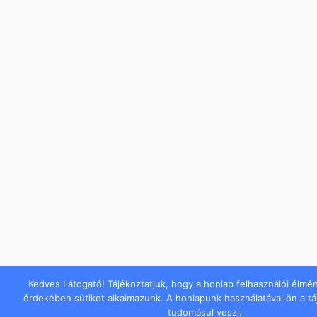
Kedves Látogató! Tájékoztatjuk, hogy a honlap felhasználói élmé
érdekében sütiket alkalmazunk. A honlapunk használatával ön a t
tudomásul veszi.