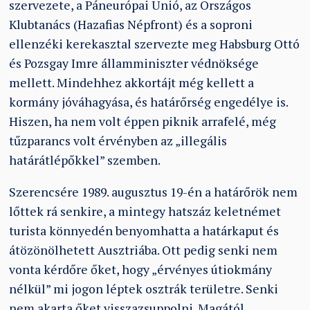
szervezete, a Páneurópai Unió, az Országos
Klubtanács (Hazafias Népfront) és a soproni
ellenzéki kerekasztal szervezte meg Habsburg Ottó
és Pozsgay Imre államminiszter védnöksége
mellett. Mindehhez akkortájt még kellett a
kormány jóváhagyása, és határőrség engedélye is.
Hiszen, ha nem volt éppen piknik arrafelé, még
tűzparancs volt érvényben az „illegális
határátlépőkkel” szemben.
Szerencsére 1989. augusztus 19-én a határőrök nem
lőttek rá senkire, a mintegy hatszáz keletnémet
turista könnyedén benyomhatta a határkaput és
átözönölhetett Ausztriába. Ott pedig senki nem
vonta kérdőre őket, hogy „érvényes útiokmány
nélkül” mi jogon léptek osztrák területre. Senki
nem akarta őket visszazsuppolni. Magától