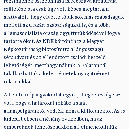
rezsimjének összeomlása is. Moszkva kreatúrája
születése óta csak úgy volt képes megtartani
alattvalóit, hogy elvette tőlük sok más szabadságuk
mellett az utazási szabadságukat is, és a többi
államszocialista ország együttműködésével fogva
tartotta őket. Az NDK börtönéhez a Magyar
Népköztársaság biztosította a lángosszagú
sétaudvart és az ellenőrzött családi beszélő
lehetőségét, merthogy nálunk, a Balatonnál
találkozhattak a keletnémetek nyugatnémet
rokonaikkal.
A keleteurópai gyakorlat egyik jellegzetessége az
volt, hogy a határokat inkább a saját
állampolgáraiktól védték, nem a külföldiektől. Az is
kiderült ebben a néhány évtizedben, ha az
embereknek lehetőségükben áll elmenekülniük