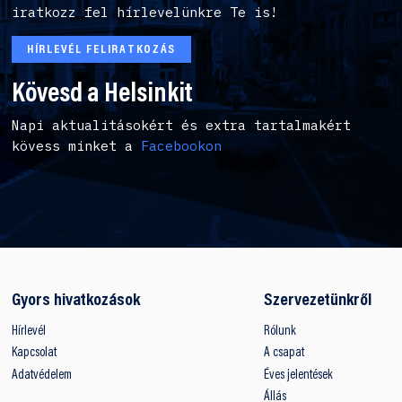
iratkozz fel hírlevelünkre Te is!
HÍRLEVÉL FELIRATKOZÁS
Kövesd a Helsinkit
Napi aktualitásokért és extra tartalmakért
kövess minket a
Facebookon
Gyors hivatkozások
Szervezetünkről
Hírlevél
Rólunk
Kapcsolat
A csapat
Adatvédelem
Éves jelentések
Állás