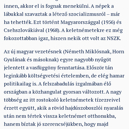
innen, akkor el is fognak menekülni. A népek a
lábukkal szavaztak a létező szocializmusról – már
ha tehették. Ezt történt Magyarországgal (1956) és
Csehszlovákiával (1968). A keletnémetekre ez még
fokozottabban igaz, hiszen nekik ott volt az NSZK.
Az új magyar vezetésnek (Németh Miklósnak, Horn
Gyulának és másoknak) egyre nagyobb nyűgöt
jelentett a vasfüggöny fenntartása. Először tán
leginkább költségvetési értelemben, de elég hamar
politikailag is. A felszabadulás izgalmában élő
országban a közhangulat gyorsan változott. A nagy
többség az itt rostokoló keletnémetek tízezreivel
érzett együtt, akik a rövid hajdúszoboszlói nyaralás
után nem tértek vissza keletnémet otthonukba,
hanem bíztak jó szerencséjükben, hogy majd