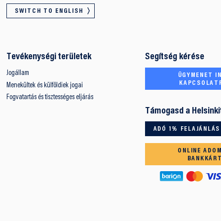
SWITCH TO ENGLISH
Tevékenységi területek
Segítség kérése
Jogállam
ÜGYMENET IN
KAPCSOLAT
Menekültek és külföldiek jogai
Fogvatartás és tisztességes eljárás
Támogasd a Helsinki
ADÓ 1% FELAJÁNLÁS
ONLINE ADO
BANKKÁR