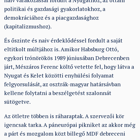
naiv várakozással fordult a Nyugathoz, az ottani
politikai és gazdasági gyakorlatokhoz, a
demokráciához és a piacgazdasághoz
(kapitalizmushoz).
És őszinte és naiv érdeklődéssel fordult a saját
eltitkolt múltjához is. Amikor Habsburg Ottó,
egykori trónörökös 1989 júniusában Debrecenben
járt, Mészáros Ferenc költő vetette fel, hogy látva a
Nyugat és Kelet közötti enyhülési folyamat
felgyorsulását, az osztrák-magyar határsávban
kellene folytatni a beszélgetést szalonnát
sütögetve.
Az ötletre többen is ráharaptak. A szervezői kör
igencsak tarka. A páneurópai pikniket az akkor még
a párt és mozgalom közt billegő MDF debreceni