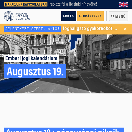
keresőnket!
Iratkozz fel a Helsinki hírlevélre!
MARADJUNK KAPCSOLATBAN
ADÓ 1%
ADOMÁNYOZOK
MENÜ
×
JELENTKEZZ SZEPT. 6-IG!
Joghallgató gyakornokot keresünk Menekültügyi Programunkba
Emberi jogi kalendárium
Augusztus 19.