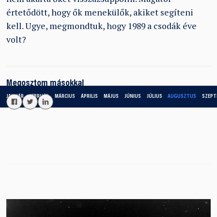
értetődött, hogy ők menekülők, akiket segíteni
kell. Ugye, megmondtuk, hogy 1989 a csodák éve
volt?
Megosztom másokkal
JANUÁR
FEBRUÁR
MÁRCIUS
ÁPRILIS
MÁJUS
JÚNIUS
JÚLIUS
AUGUSZTUS
SZEPT