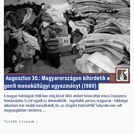
Augusztus 30.: Magyarországon kihirdetik a
genfi menekültügyi egyezményt (1989)
A magyar hatóságok 1988-ban még közel 1400 embert toloncoltak vissza Ceaușescu
Romániájába. Ezzel együtt az átmenekülők – leginkább, persze, magyarok – többsége
akkoriban már inkább maradhatott, de „az illegális határsértők” helyzete nem volt
megnyugtatóan rendezve, …
Tovább olvasom