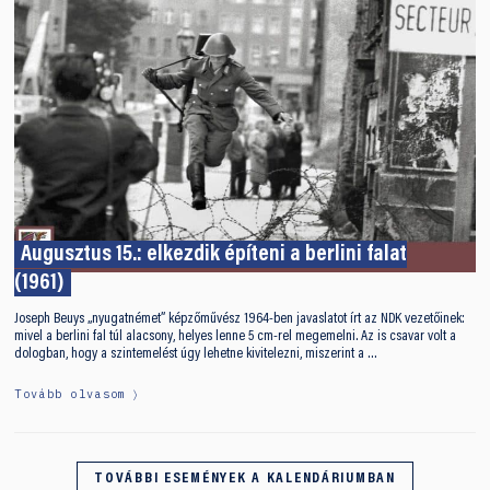
Augusztus 15.: elkezdik építeni a berlini falat
(1961)
Joseph Beuys „nyugatnémet” képzőművész 1964-ben javaslatot írt az NDK vezetőinek:
mivel a berlini fal túl alacsony, helyes lenne 5 cm-rel megemelni. Az is csavar volt a
dologban, hogy a szintemelést úgy lehetne kivitelezni, miszerint a …
Tovább olvasom
TOVÁBBI ESEMÉNYEK A KALENDÁRIUMBAN