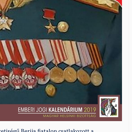
iségű Berija fiatalon csatlakozott a