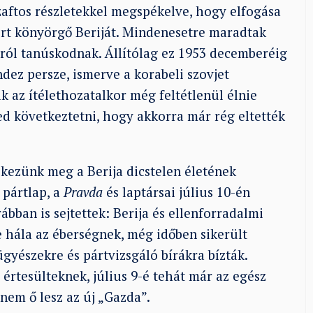
szaftos részletekkel megspékelve, hogy elfogása
ért könyörgő Beriját. Mindenesetre maradtak
sról tanúskodnak. Állítólag ez 1953 decemberéig
indez persze, ismerve a korabeli szovjet
k az ítélethozatalkor még feltétlenül élnie
ged következtetni, hogy akkorra már rég eltették
kezünk meg a Berija dicstelen életének
 pártlap, a
Pravda
és laptársai július 10-én
bban is sejtettek: Berija és ellenforradalmi
e hála az éberségnek, még időben sikerült
ügyészekre és pártvizsgáló bírákra bízták.
rtesülteknek, július 9-é tehát már az egész
 nem ő lesz az új „Gazda”.