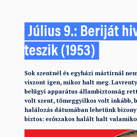
Július 9.: Beriját h
teszik (1953)
Sok szentnél és egyházi mártírnál nem
viszont igen, mikor halt meg. Lavrentyi
belügyi apparátus állambiztonság ret
volt szent, tömeggyilkos volt inkább,
halálozás dátumában lehetünk bizonyt
biztos: erőszakos halált halt valamikor