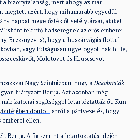
rt a bizonytalanság, mert ahogy az már
t megtett azért, hogy mihamarabb egyedül
hány nappal megelőzték őt vetélytársai, akiket
válisként tekintő hadseregnek az erős emberei
y, Brezsnyev is), hogy a huszárvágás flottul
nkovban, vagy túlságosan ügyefogyottnak hitte,
 összeesküvőt, Molotovot és Hruscsovot
a moszkvai Nagy Színházban, hogy a
Dekabristák
gyan hiányzott Berija
. Azt azonban még
már katonai segítséggel letartóztatták őt. Kun
ybüféjében döntött
arról a pártvezetés, hogy
s emberei ellen.
 Berija. A fia szerint a letartóztatás idején