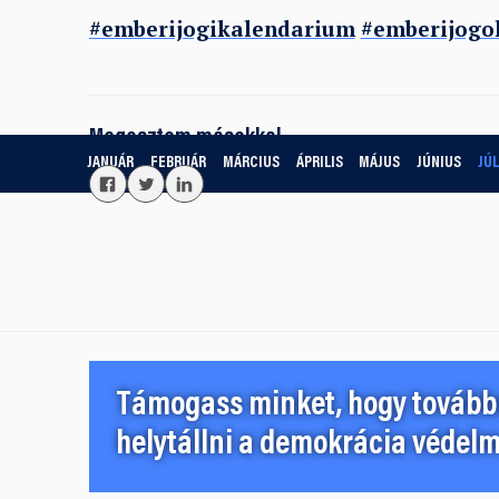
#emberijogikalendarium
#emberijogo
Megosztom másokkal
JANUÁR
FEBRUÁR
MÁRCIUS
ÁPRILIS
MÁJUS
JÚNIUS
JÚL
Támogass minket, hogy továbbr
helytállni a demokrácia védelm