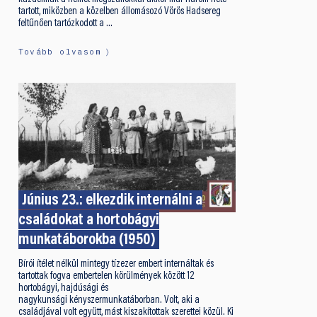
tartott, miközben a közelben állomásozó Vörös Hadsereg
feltűnően tartózkodott a …
Tovább olvasom
Június 23.: elkezdik internálni a
családokat a hortobágyi
munkatáborokba (1950)
Bírói ítélet nélkül mintegy tízezer embert internáltak és
tartottak fogva embertelen körülmények között 12
hortobágyi, hajdúsági és
nagykunsági kényszermunkatáborban. Volt, aki a
családjával volt együtt, mást kiszakítottak szerettei közül. Ki