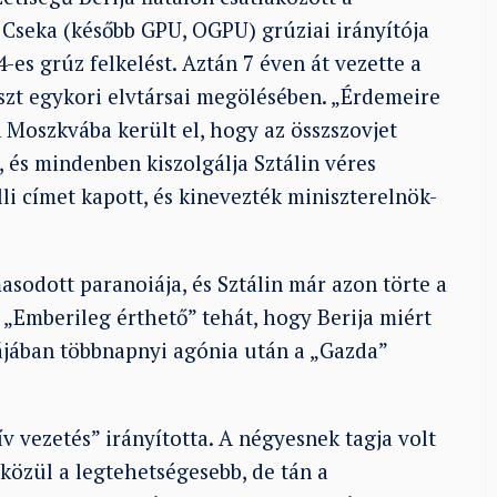
a Cseka (később GPU, OGPU) grúziai irányítója
4-es grúz felkelést. Aztán 7 éven át vezette a
zt egykori elvtársai megölésében. „Érdemeire
n Moszkvába került el, hogy az összszovjet
 és mindenben kiszolgálja Sztálin véres
li címet kapott, és kinevezték miniszterelnök-
sodott paranoiája, és Sztálin már azon törte a
 „Emberileg érthető” tehát, hogy Berija miért
ájában többnapnyi agónia után a „Gazda”
ív vezetés” irányította. A négyesnek tagja volt
 közül a legtehetségesebb, de tán a