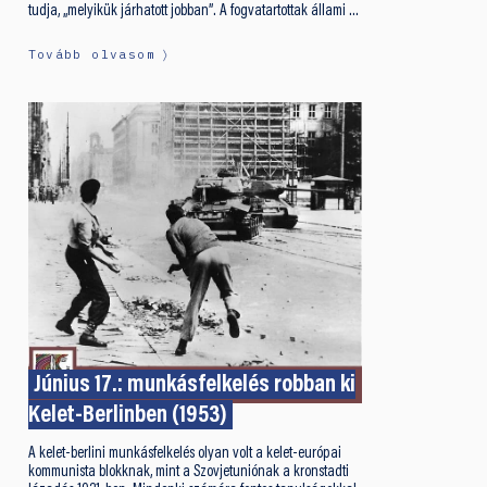
tudja, „melyikük járhatott jobban”. A fogvatartottak állami …
Tovább olvasom
Június 17.: munkásfelkelés robban ki
Kelet-Berlinben (1953)
A kelet-berlini munkásfelkelés olyan volt a kelet-európai
kommunista blokknak, mint a Szovjetuniónak a kronstadti