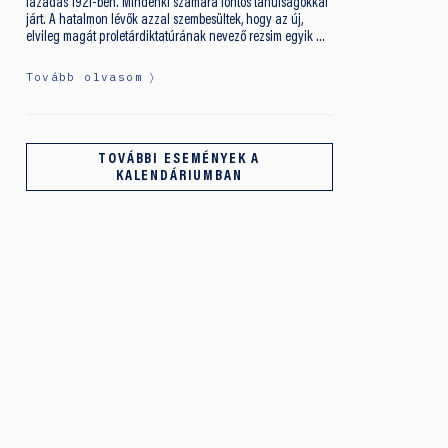
lázadás 1921-ben. Mindenki számára fontos tanulságokkal
járt. A hatalmon lévők azzal szembesültek, hogy az új,
elvileg magát proletárdiktatúrának nevező rezsim egyik …
Tovább olvasom
TOVÁBBI ESEMÉNYEK A
KALENDÁRIUMBAN