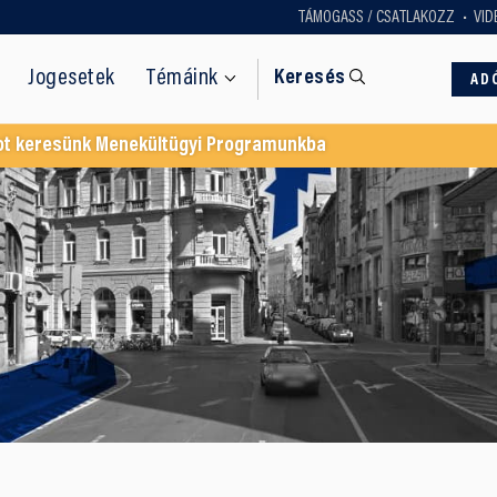
TÁMOGASS / CSATLAKOZZ
VID
Jogesetek
Témáink
Keresés
AD
ot keresünk Menekültügyi Programunkba