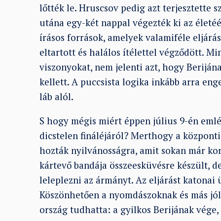
lőtték le. Hruscsov pedig azt terjesztette 
utána egy-két nappal végezték ki az életé
írásos források, amelyek valamiféle eljárá
eltartott és halálos ítélettel végződött. M
viszonyokat, nem jelenti azt, hogy Berijána
kellett. A puccsista logika inkább arra en
láb alól.
S hogy mégis miért éppen július 9-én emlé
dicstelen fináléjáról? Merthogy a központi
hozták nyilvánosságra, amit sokan már korá
kártevő bandája összeesküvésre készült, d
leleplezni az ármányt. Az eljárást katonai 
Köszönhetően a nyomdászoknak és más jól é
ország tudhatta: a gyilkos Berijának vége,