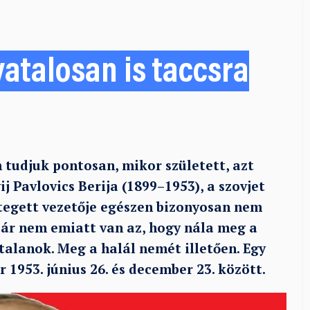
ivatalosan is taccsra
 tudjuk pontosan, mikor született, azt
j Pavlovics Berija (1899–1953), a szovjet
tegett vezetője egészen bizonyosan nem
 bár nem emiatt van az, hogy nála meg a
alanok. Meg a halál nemét illetően. Egy
 1953. június 26. és december 23. között.