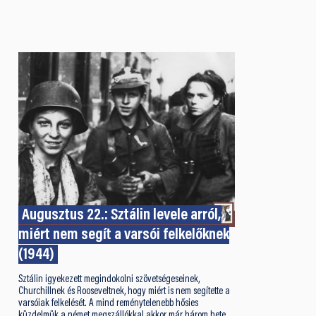
Augusztus 22.: Sztálin levele arról,
miért nem segít a varsói felkelőknek
(1944)
Sztálin igyekezett megindokolni szövetségeseinek,
Churchillnek és Rooseveltnek, hogy miért is nem segítette a
varsóiak felkelését. A mind reménytelenebb hősies
küzdelmük a német megszállókkal akkor már három hete