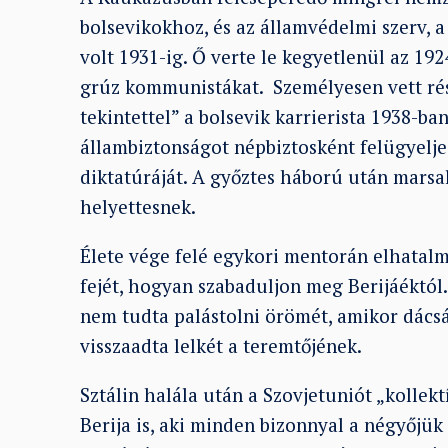
bolsevikokhoz, és az államvédelmi szerv, 
volt 1931-ig. Ő verte le kegyetlenül az 192
grúz kommunistákat. Személyesen vett rés
tekintettel” a bolsevik karrierista 1938-ba
állambiztonságot népbiztosként felügyelje,
diktatúráját. A győztes háború után marsal
helyettesnek.
Élete vége felé egykori mentorán elhatalma
fejét, hogyan szabaduljon meg Berijáéktól.
nem tudta palástolni örömét, amikor dács
visszaadta lelkét a teremtőjének.
Sztálin halála után a Szovjetuniót „kollekt
Berija is, aki minden bizonnyal a négyőjük