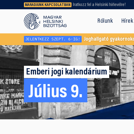
Iratkozz fel a Helsinki hírlevélre!
MARADJUNK KAPCSOLATBAN
Régebbi tartalmat vagy
dokumentumot keresel? Használd a
Rólunk
Hírek
keresőnket!
JELENTKEZZ SZEPT. 6-IG!
Joghallgató gyakornok
Emberi jogi kalendárium
Július 9.