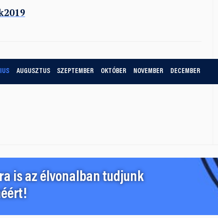
k2019
IUS
AUGUSZTUS
SZEPTEMBER
OKTÓBER
NOVEMBER
DECEMBER
a is az élvonalban tudjunk
éért!