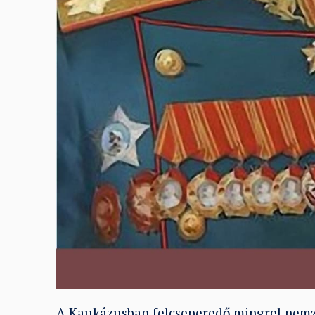
A Kaukázusban felcseperedő mingrel nemzet