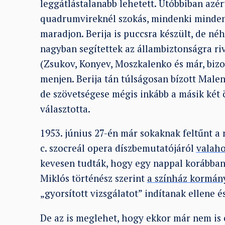
leggátlástalanabb lehetett. Utóbbiban azé
quadrumvireknél szokás, mindenki minden
maradjon. Berija is puccsra készült, de né
nagyban segítettek az állambiztonságra ri
(Zsukov, Konyev, Moszkalenko és már, bizon
menjen. Berija tán túlságosan bízott Male
de szövetségese mégis inkább a másik két
választotta.
1953. június 27-én már sokaknak feltűnt 
c. szocreál opera díszbemutatójáról
valaho
kevesen tudták, hogy egy nappal korábban 
Miklós történész szerint
a színház kormán
„gyorsított vizsgálatot” indítanak ellene é
De az is meglehet, hogy ekkor már nem is élt