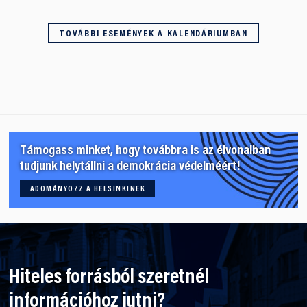
TOVÁBBI ESEMÉNYEK A KALENDÁRIUMBAN
Támogass minket, hogy továbbra is az élvonalban
tudjunk helytállni a demokrácia védelméért!
ADOMÁNYOZZ A HELSINKINEK
Hiteles forrásból szeretnél
információhoz jutni?