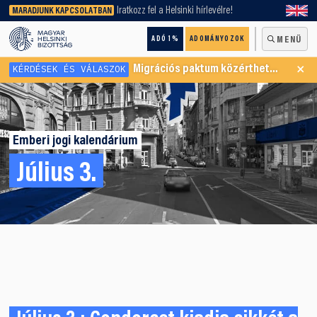
keresőnket!
Iratkozz fel a Helsinki hírlevélre!
MARADJUNK KAPCSOLATBAN
ADÓ 1%
ADOMÁNYOZOK
MENÜ
×
KÉRDÉSEK ÉS VÁLASZOK
Migrációs paktum közérthetően
Emberi jogi kalendárium
Július 3.