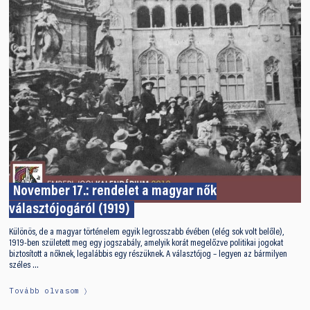
November 17.: rendelet a magyar nők
választójogáról (1919)
Különös, de a magyar történelem egyik legrosszabb évében (elég sok volt belőle),
1919-ben született meg egy jogszabály, amelyik korát megelőzve politikai jogokat
biztosított a nőknek, legalábbis egy részüknek. A választójog – legyen az bármilyen
széles …
Tovább olvasom