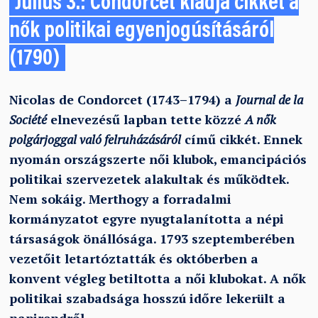
Július 3.: Condorcet kiadja cikkét a
nők politikai egyenjogúsításáról
(1790)
Nicolas de Condorcet (1743–1794) a
Journal de la
Société
elnevezésű lapban tette közzé
A nők
polgárjoggal való felruházásáról
című cikkét. Ennek
nyomán országszerte női klubok, emancipációs
politikai szervezetek alakultak és működtek.
Nem sokáig. Merthogy a forradalmi
kormányzatot egyre nyugtalanította a népi
társaságok önállósága. 1793 szeptemberében
vezetőit letartóztatták és októberben a
konvent végleg betiltotta a női klubokat. A nők
politikai szabadsága hosszú időre lekerült a