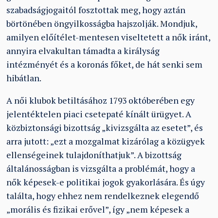
szabadságjogaitól fosztottak meg, hogy aztán
börtönében öngyilkosságba hajszolják. Mondjuk,
amilyen előítélet-mentesen viseltetett a nők iránt,
annyira elvakultan támadta a királyság
intézményét és a koronás főket, de hát senki sem
hibátlan.
A női klubok betiltásához 1793 októberében egy
jelentéktelen piaci csetepaté kínált ürügyet. A
közbiztonsági bizottság „kivizsgálta az esetet”, és
arra jutott: „ezt a mozgalmat kizárólag a közügyek
ellenségeinek tulajdoníthatjuk”. A bizottság
általánosságban is vizsgálta a problémát, hogy a
nők képesek-e politikai jogok gyakorlására. És úgy
találta, hogy ehhez nem rendelkeznek elegendő
„morális és fizikai erővel”, így „nem képesek a