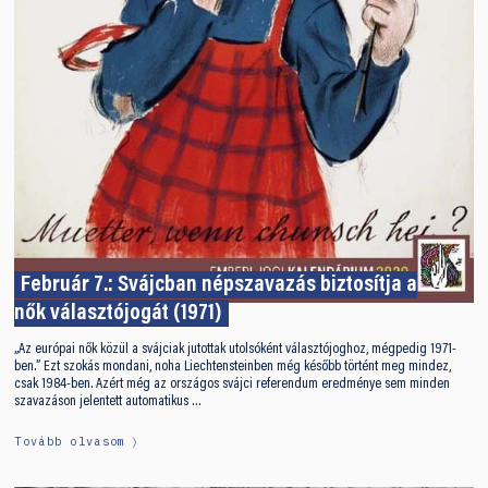
Február 7.: Svájcban népszavazás biztosítja a
nők választójogát (1971)
„Az európai nők közül a svájciak jutottak utolsóként választójoghoz, mégpedig 1971-
ben.” Ezt szokás mondani, noha Liechtensteinben még később történt meg mindez,
csak 1984-ben. Azért még az országos svájci referendum eredménye sem minden
szavazáson jelentett automatikus …
Tovább olvasom