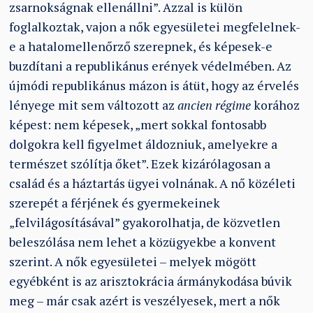
zsarnokságnak ellenállni”. Azzal is külön
foglalkoztak, vajon a nők egyesületei megfelelnek-
e a hatalomellenőrző szerepnek, és képesek-e
buzdítani a republikánus erények védelmében. Az
újmódi republikánus mázon is átüt, hogy az érvelés
lényege mit sem változott az
ancien régime
korához
képest: nem képesek, „mert sokkal fontosabb
dolgokra kell figyelmet áldozniuk, amelyekre a
természet szólítja őket”. Ezek kizárólagosan a
család és a háztartás ügyei volnának. A nő közéleti
szerepét a férjének és gyermekeinek
„felvilágosításával” gyakorolhatja, de közvetlen
beleszólása nem lehet a közügyekbe a konvent
szerint. A nők egyesületei – melyek mögött
egyébként is az arisztokrácia ármánykodása búvik
meg – már csak azért is veszélyesek, mert a nők