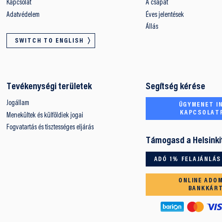
Kapcsolat
A csapat
Adatvédelem
Éves jelentések
Állás
SWITCH TO ENGLISH
Tevékenységi területek
Segítség kérése
Jogállam
ÜGYMENET IN
KAPCSOLAT
Menekültek és külföldiek jogai
Fogvatartás és tisztességes eljárás
Támogasd a Helsinki
ADÓ 1% FELAJÁNLÁS
ONLINE ADO
BANKKÁR