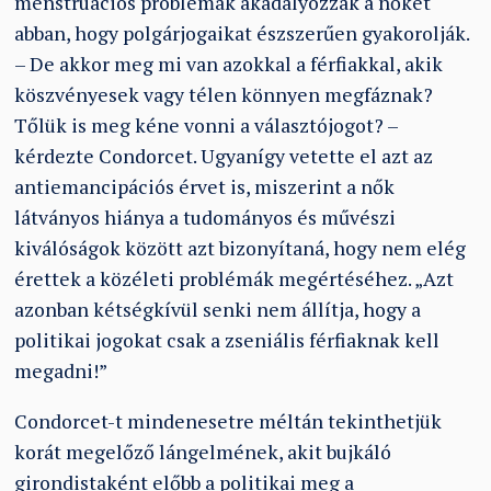
menstruációs problémák akadályozzák a nőket
abban, hogy polgárjogaikat észszerűen gyakorolják.
– De akkor meg mi van azokkal a férfiakkal, akik
köszvényesek vagy télen könnyen megfáznak?
Tőlük is meg kéne vonni a választójogot? –
kérdezte Condorcet. Ugyanígy vetette el azt az
antiemancipációs érvet is, miszerint a nők
látványos hiánya a tudományos és művészi
kiválóságok között azt bizonyítaná, hogy nem elég
érettek a közéleti problémák megértéséhez. „Azt
azonban kétségkívül senki nem állítja, hogy a
politikai jogokat csak a zseniális férfiaknak kell
megadni!”
Condorcet-t mindenesetre méltán tekinthetjük
korát megelőző lángelmének, akit bujkáló
girondistaként előbb a politikai meg a