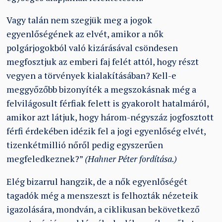
Vagy talán nem szegjük meg a jogok
egyenlőségének az elvét, amikor a nők
polgárjogokból való kizárásával csöndesen
megfosztjuk az emberi faj felét attól, hogy részt
vegyen a törvények kialakításában? Kell-e
meggyőzőbb bizonyíték a megszokásnak még a
felvilágosult férfiak felett is gyakorolt hatalmáról,
amikor azt látjuk, hogy három-négyszáz jogfosztott
férfi érdekében idézik fel a jogi egyenlőség elvét,
tizenkétmillió nőről pedig egyszerűen
megfeledkeznek?”
(Hahner Péter fordítása.)
Elég bizarrul hangzik, de a nők egyenlőségét
tagadók még a menszeszt is felhozták nézeteik
igazolására, mondván, a ciklikusan bekövetkező