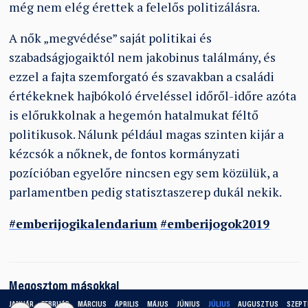
még nem elég érettek a felelős politizálásra.
A nők „megvédése” saját politikai és
szabadságjogaiktól nem jakobinus találmány, és
ezzel a fajta szemforgató és szavakban a családi
értékeknek hajbókoló érveléssel időről-időre azóta
is előrukkolnak a hegemón hatalmukat féltő
politikusok. Nálunk például magas szinten kijár a
kézcsók a nőknek, de fontos kormányzati
pozícióban egyelőre nincsen egy sem közülük, a
parlamentben pedig statisztaszerep dukál nekik.
#emberijogikalendarium
#emberijogok2019
Megosztom másokkal
JANUÁR
FEBRUÁR
MÁRCIUS
ÁPRILIS
MÁJUS
JÚNIUS
JÚLIUS
AUGUSZTUS
SZEPT