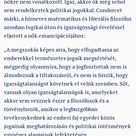
nőkre nem vonatkozott. Igaz, akkor ők még sehol
sem rendelkeztek politikai jogokkal. Condorcet
márki, a hírneves matematikus és liberális filozófus
azonban logikai úton és igazságossági érveléssel
eljutott a nők emancipációjához:
„A megszokás képes arra, hogy elfogadtassa az
emberekkel természetes jogaik megsértését,
mégpedig olyannyira, hogy a jogfosztottak nem is
álmodoznak a tiltakozásról, és nem is hiszik, hogy
igazságtalanságot követnek el velük szemben. Sőt,
vannak olyan igazságtalanságok is, amelyeket
akkor sem vesznek észre a filozófusok és a
törvényhozók, amikor a legbuzgóbban
tevékenykednek az emberi faj egyedei közös
jogainak meghatározásán és politikai intézmények
egységes alapjainak lefektetésén.