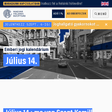
keresőnket!
Iratkozz fel a Helsinki hírlevélre!
MARADJUNK KAPCSOLATBAN
ADÓ 1%
ADOMÁNYOZOK
MENÜ
×
JELENTKEZZ SZEPT. 6-IG!
Joghallgató gyakornokot keresünk Menekültügyi Programunkba
Emberi jogi kalendárium
Július 14.