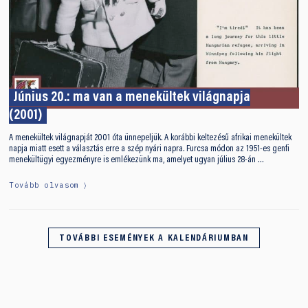
Június 20.: ma van a menekültek világnapja
(2001)
A menekültek világnapját 2001 óta ünnepeljük. A korábbi keltezésű afrikai menekültek
napja miatt esett a választás erre a szép nyári napra. Furcsa módon az 1951-es genfi
menekültügyi egyezményre is emlékezünk ma, amelyet ugyan július 28-án …
Tovább olvasom
TOVÁBBI ESEMÉNYEK A KALENDÁRIUMBAN