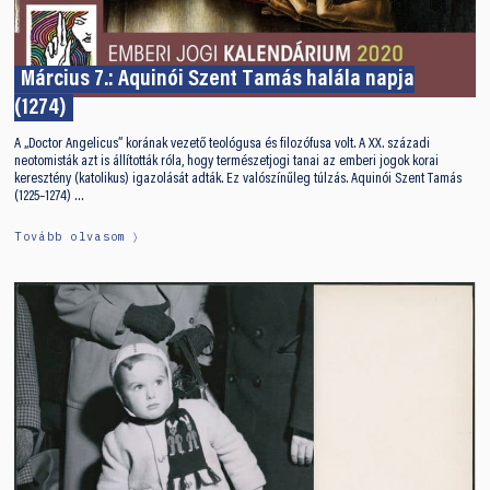
Március 7.: Aquinói Szent Tamás halála napja
(1274)
A „Doctor Angelicus” korának vezető teológusa és filozófusa volt. A XX. századi
neotomisták azt is állították róla, hogy természetjogi tanai az emberi jogok korai
keresztény (katolikus) igazolását adták. Ez valószínűleg túlzás. Aquinói Szent Tamás
(1225–1274) …
Tovább olvasom