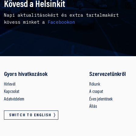
Kövesd a Helsinkit
Napi aktualitásokért és extra tartalmakért
kövess minket a
Facebookon
Gyors hivatkozások
Szervezetünkről
Hírlevél
Rólunk
Kapcsolat
A csapat
Adatvédelem
Éves jelentések
Állás
SWITCH TO ENGLISH