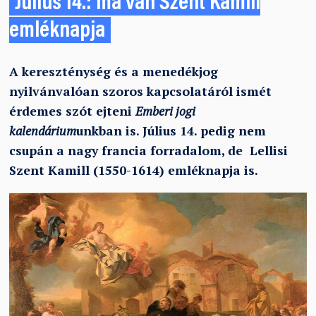
Július 14.: ma van Szent Kamill
emléknapja
A kereszténység és a menedékjog
nyilvánvalóan szoros kapcsolatáról ismét
érdemes szót ejteni
Emberi jogi
kalendárium
unkban is. Július 14. pedig nem
csupán a nagy francia forradalom, de Lellisi
Szent Kamill (1550-1614) emléknapja is.