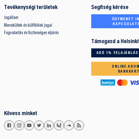
Tevékenységi területek
Segítség kérése
Jogállam
ÜGYMENET IN
KAPCSOLAT
Menekültek és külföldiek jogai
Fogvatartás és tisztességes eljárás
Támogasd a Helsinki
ADÓ 1% FELAJÁNLÁS
ONLINE ADO
BANKKÁR
Kövess minket