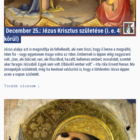
December 25.: Jézus Krisztus születése (i. e. 4
körül)
Jézus alakja azt is megindítja és fellelkesíti, aki nem hiszi, hogy ő lenne a megváltó,
Isten fia – vagy egyenesen maga volna az Isten. Embernek is éppen elég nagyszerű
volt. „Van, aki bölcset, van, aki filozófust, hazafit, kellemes embert, moralistát, szentet
akar faragni Jézusból. Egyik sem volt. Elbűvölő ember volt” – írta róla Ernest Renan. Ma
ünnepeljük születését, még ha kevéssé valószínű is, hogy a történelmi Jézus éppen
ezen a napon született.
Tovább olvasom