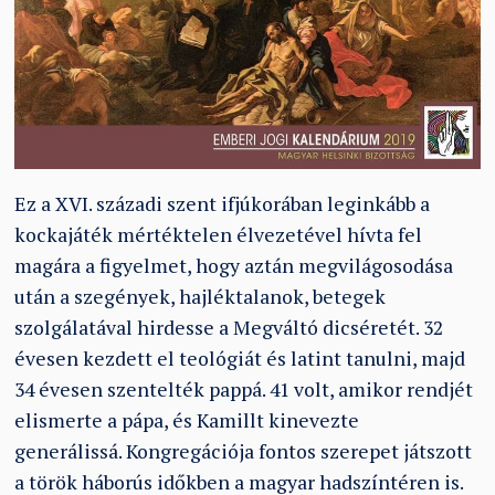
Ez a XVI. századi szent ifjúkorában leginkább a
kockajáték mértéktelen élvezetével hívta fel
magára a figyelmet, hogy aztán megvilágosodása
után a szegények, hajléktalanok, betegek
szolgálatával hirdesse a Megváltó dicséretét. 32
évesen kezdett el teológiát és latint tanulni, majd
34 évesen szentelték pappá. 41 volt, amikor rendjét
elismerte a pápa, és Kamillt kinevezte
generálissá. Kongregációja fontos szerepet játszott
a török háborús időkben a magyar hadszíntéren is.