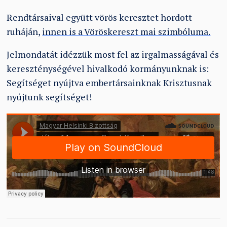
Rendtársaival együtt vörös keresztet hordott
ruháján,
innen is a Vöröskereszt mai szimbóluma.
Jelmondatát idézzük most fel az irgalmasságával és
kereszténységével hivalkodó kormányunknak is:
Segítséget nyújtva embertársainknak Krisztusnak
nyújtunk segítséget!