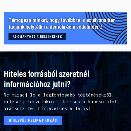
Támogass minket, hogy továbbra is az élvonalban
tudjunk helytállni a demokrácia védelméért!
ADOMÁNYOZZ A HELSINKINEK
Hiteles forrásból szeretnél
információhoz jutni?
Ne maradj le a legfontosabb történésekről,
értesülj terveinkről. Tartsuk a kapcsolatot,
iratkozz fel hírlevelünkre Te is!
HÍRLEVÉL FELIRATKOZÁS