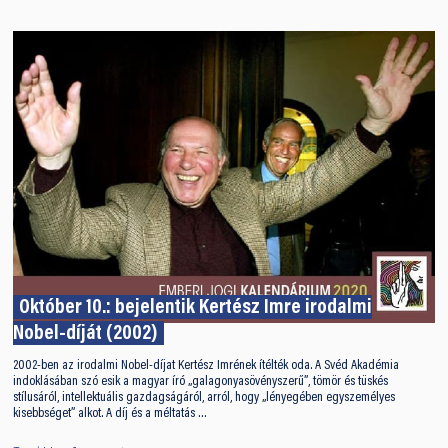
Október 10.: bejelentik Kertész Imre irodalmi
Nobel-díját (2002)
2002-ben az irodalmi Nobel-díjat Kertész Imrének ítélték oda. A Svéd Akadémia
indoklásában szó esik a magyar író „galagonyasövényszerű”, tömör és tüskés
stílusáról, intellektuális gazdagságáról, arról, hogy „lényegében egyszemélyes
kisebbséget” alkot. A díj és a méltatás …