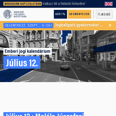
keresőnket!
Iratkozz fel a Helsinki hírlevélre!
MARADJUNK KAPCSOLATBAN
ADÓ 1%
ADOMÁNYOZOK
MENÜ
×
JELENTKEZZ SZEPT. 6-IG!
Joghallgató gyakornokot keresünk Menekültügyi Programunkba
Emberi jogi kalendárium
Július 12.