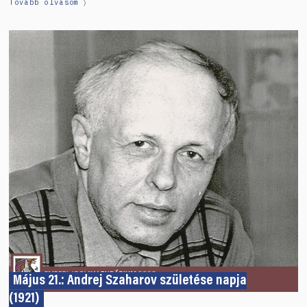
Tovább olvasom
Május 21.: Andrej Szaharov születése napja
(1921)