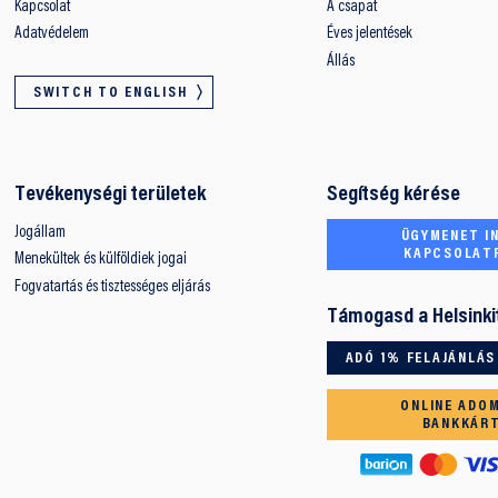
Kapcsolat
A csapat
Adatvédelem
Éves jelentések
Állás
SWITCH TO ENGLISH
Tevékenységi területek
Segítség kérése
Jogállam
ÜGYMENET IN
KAPCSOLAT
Menekültek és külföldiek jogai
Fogvatartás és tisztességes eljárás
Támogasd a Helsinki
ADÓ 1% FELAJÁNLÁS
ONLINE ADO
BANKKÁR