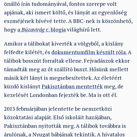
önálló írás tudományával, fontos szerepe volt
apjának, aki ismert költő, és lányát az egyenlőség
eszméjének hívévé tette. A BBC-nek is köszönhető,
hogy
a
Búzavirág
c. blogja
világhírű lett.
Amikor a tálibokat kiverték a völgyből, a kislány
felfedte kilétét, és
dokumentumfilm készült róla.
A
tálibok bosszút forraltak ellene. Fejvadászok ekkor
támadták meg az őt szállító buszt. Hősünk mellett
másik két lányt is megsebesítettek. Az életéért
küzdő kislányt
Pakisztánban mentették
meg, de
kezelését Londonban fejezték be. Ma is ott él.
2013 februárjában jelentette be nemzetközi
közoktatási alapját. Első iskoláit hazájában,
Pakisztánban nyitották meg. A tálibok továbbra is
árulónak, a Nyugat bábjának tekintik. A hivatalos