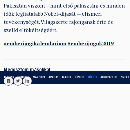
Pakisztán viszont – mint első pakisztáni és minden
idők legfiatalabb Nobel-díjasát — elismeri
tevékenységét. Világszerte rajonganak érte és
szelíd eltökéltségéért.
#emberijogikalendarium
#emberijogok2019
Megosztom másokkal
JANUÁR
FEBRUÁR
MÁRCIUS
ÁPRILIS
MÁJUS
JÚNIUS
JÚLIUS
AUGUSZTUS
SZEPT