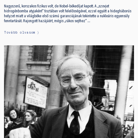
Nagyszerű, korszakos fizikus volt, de Nobel-békedíjat kapott. A „szovjet
hidrogénbomba atyjaként” tisztában volt felelősségével, ezzel együtt a hidegháborús
helyzet miatt a világbéke első számú garanciájának tekintette a nukleáris egyensúly
fenntartását. Rajongott hazájáért, mégis „rákos sejthez” …
Tovább olvasom