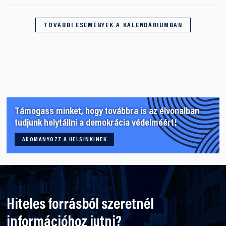
TOVÁBBI ESEMÉNYEK A KALENDÁRIUMBAN
Támogass minket, hogy továbbra is az élvonalban
tudjunk helytállni a demokrácia védelméért!
ADOMÁNYOZZ A HELSINKINEK
Hiteles forrásból szeretnél
információhoz jutni?