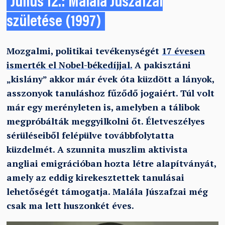
Július 12.: Malála Júszafzai
születése (1997)
Mozgalmi, politikai tevékenységét
17 évesen
ismerték el Nobel-békedíjjal.
A pakisztáni
„kislány” akkor már évek óta küzdött a lányok,
asszonyok tanuláshoz fűződő jogaiért. Túl volt
már egy merényleten is, amelyben a tálibok
megpróbálták meggyilkolni őt. Életveszélyes
sérüléseiből felépülve továbbfolytatta
küzdelmét. A szunnita muszlim aktivista
angliai emigrációban hozta létre alapítványát,
amely az eddig kirekesztettek tanulásai
lehetőségét támogatja.
Malála Júszafzai még
csak ma lett huszonkét éves.