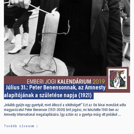
Július 31.: Peter Benensonnak, az Amnesty
alapítójának a születése napja (1921)
„Inkább gyújts egy gyertyát, mint átkozd a sötétséget!” Ezt az ősi kínai mondást adta
magyarázatul Peter Benenson (1921–2005) brit jogász, mi késztette 1961-ben az
Amnesty International megalapítására. Így aztán ez a gyertya máig ott pislákol …
Tovább olvasom