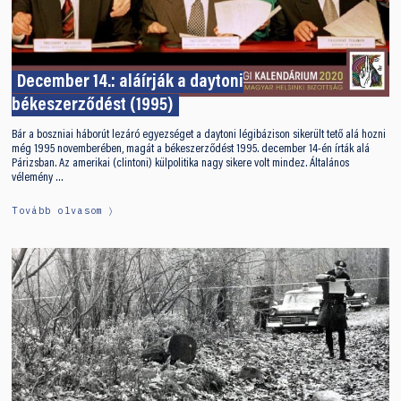
December 14.: aláírják a daytoni
békeszerződést (1995)
Bár a boszniai háborút lezáró egyezséget a daytoni légibázison sikerült tető alá hozni
még 1995 novemberében, magát a békeszerződést 1995. december 14-én írták alá
Párizsban. Az amerikai (clintoni) külpolitika nagy sikere volt mindez. Általános
vélemény …
Tovább olvasom