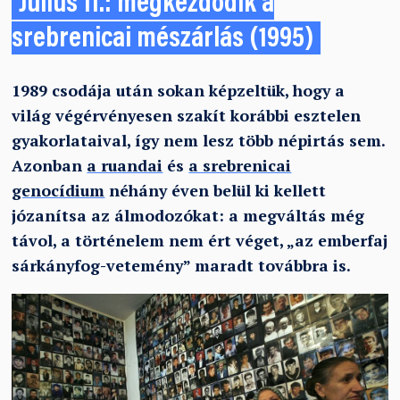
Július 11.: megkezdődik a
srebrenicai mészárlás (1995)
1989 csodája után sokan képzeltük, hogy a
világ végérvényesen szakít korábbi esztelen
gyakorlataival, így nem lesz több népirtás sem.
Azonban
a ruandai
és
a srebrenicai
genocídium
néhány éven belül ki kellett
józanítsa az álmodozókat: a megváltás még
távol, a történelem nem ért véget, „az emberfaj
sárkányfog-vetemény” maradt továbbra is.