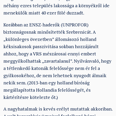
néhány ezres település lakossága a környékről ide
menekülők miatt 40 ezer fölé duzzadt.
Korábban az ENSZ-haderők (UNPROFOR)
biztonságosnak minősítették Srebrenicát. A
„különleges övezetben” állomásozó holland
kéksisakosok passzivitása sokban hozzájárult
ahhoz, hogy a VRS mészárosai ennyi embert
meggyilkolhattak „zavartalanul”. Nyilvánvaló, hogy
a tétlenkedő katonák felelőssége nem ér fel a
gyilkosokéhoz, de nem lehetnek nyugodt álmaik
nekik sem. (2013-ban egy holland bíróság
megállapította Hollandia felelősségét, és
kártérítésre kötelezte őt.)
A nagyhatalmak is kevés erélyt mutattak akkoriban.