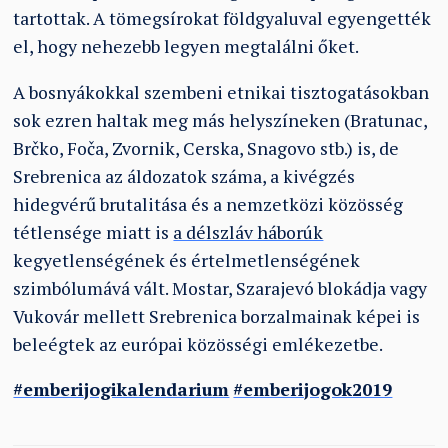
tartottak. A tömegsírokat földgyaluval egyengették
el, hogy nehezebb legyen megtalálni őket.
A bosnyákokkal szembeni etnikai tisztogatásokban
sok ezren haltak meg más helyszíneken (Bratunac,
Brčko, Foča, Zvornik, Cerska, Snagovo stb.) is, de
Srebrenica az áldozatok száma, a kivégzés
hidegvérű brutalitása és a nemzetközi közösség
tétlensége miatt is
a délszláv háborúk
kegyetlenségének és értelmetlenségének
szimbólumává vált. Mostar, Szarajevó blokádja vagy
Vukovár mellett Srebrenica borzalmainak képei is
beleégtek az európai közösségi emlékezetbe.
#emberijogikalendarium
#emberijogok2019