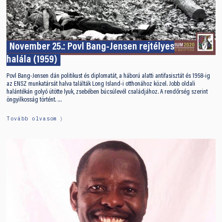
November 25.: Povl Bang-Jensen rejtélyes
halála (1959)
Povl Bang-Jensen dán politikust és diplomatát, a háború alatti antifasisztát és 1958-ig
az ENSZ munkatársát halva találták Long Island-i otthonához közel. Jobb oldali
halántékán golyó ütötte lyuk, zsebében búcsúlevél családjához. A rendőrség szerint
öngyilkosság történt. …
Tovább olvasom