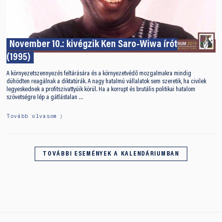
November 10.: kivégzik Ken Saro-Wiwa írót
(1995)
A környezetszennyezés feltárására és a környezetvédő mozgalmakra mindig
dühödten reagálnak a diktatúrák. A nagy hatalmú vállalatok sem szeretik, ha civilek
legyeskednek a profitszivattyúik körül. Ha a korrupt és brutális politikai hatalom
szövetségre lép a gátlástalan …
Tovább olvasom
TOVÁBBI ESEMÉNYEK A KALENDÁRIUMBAN