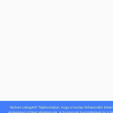
Kedves Látogató! Tájékoztatjuk, hogy a honlap felhasználói élmé
érdekében sütiket alkalmazunk. A honlapunk használatával ön a t