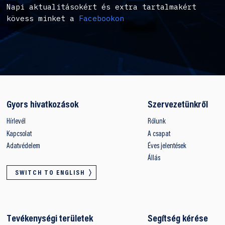
Napi aktualitásokért és extra tartalmakért
kövess minket a
Facebookon
Gyors hivatkozások
Szervezetünkről
Hírlevél
Rólunk
Kapcsolat
A csapat
Adatvédelem
Éves jelentések
Állás
SWITCH TO ENGLISH
Tevékenységi területek
Segítség kérése