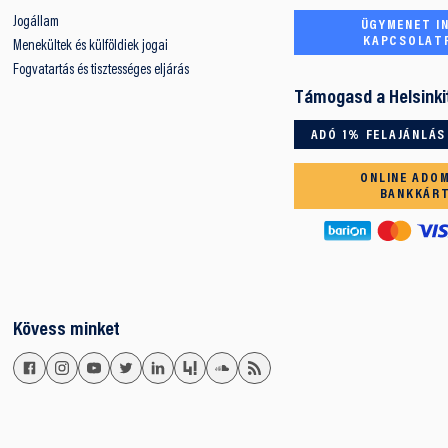
Jogállam
ÜGYMENET IN
KAPCSOLAT
Menekültek és külföldiek jogai
Fogvatartás és tisztességes eljárás
Támogasd a Helsinki
ADÓ 1% FELAJÁNLÁS
ONLINE ADO
BANKKÁR
Kövess minket