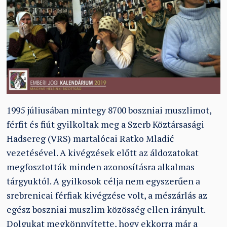
1995 júliusában mintegy 8700 boszniai muszlimot,
férfit és fiút gyilkoltak meg a Szerb Köztársasági
Hadsereg (VRS) martalócai Ratko Mladić
vezetésével. A kivégzések előtt az áldozatokat
megfosztották minden azonosításra alkalmas
tárgyuktól. A gyilkosok célja nem egyszerűen a
srebrenicai férfiak kivégzése volt, a mészárlás az
egész boszniai muszlim közösség ellen irányult.
Dolgukat megkönnyítette, hogy ekkorra már a