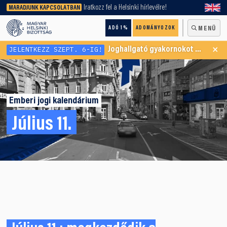
keresőnket!
Iratkozz fel a Helsinki hírlevélre!
MARADJUNK KAPCSOLATBAN
ADÓ 1%
ADOMÁNYOZOK
MENÜ
×
JELENTKEZZ SZEPT. 6-IG!
Joghallgató gyakornokot keresünk Menekültügyi Programunkba
Emberi jogi kalendárium
Július 11.