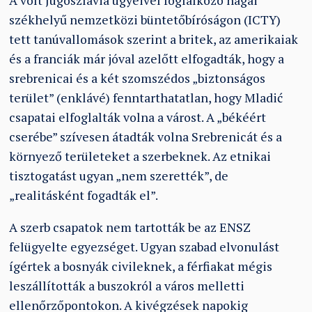
A volt Jugoszlávia ügyeivel foglalkozó hágai
székhelyű nemzetközi büntetőbíróságon (ICTY)
tett tanúvallomások szerint a britek, az amerikaiak
és a franciák már jóval azelőtt elfogadták, hogy a
srebrenicai és a két szomszédos „biztonságos
terület” (enklávé) fenntarthatatlan, hogy Mladić
csapatai elfoglalták volna a várost. A „békéért
cserébe” szívesen átadták volna Srebrenicát és a
környező területeket a szerbeknek. Az etnikai
tisztogatást ugyan „nem szerették”, de
„realitásként fogadták el”.
A szerb csapatok nem tartották be az ENSZ
felügyelte egyezséget. Ugyan szabad elvonulást
ígértek a bosnyák civileknek, a férfiakat mégis
leszállították a buszokról a város melletti
ellenőrzőpontokon. A kivégzések napokig