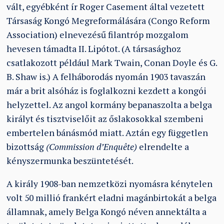
vált, egyébként ír Roger Casement által vezetett
Társaság Kongó Megreformálására (Congo Reform
Association) elnevezésű filantróp mozgalom
hevesen támadta II. Lipótot. (A társasághoz
csatlakozott például Mark Twain, Conan Doyle és G.
B. Shaw is.) A felháborodás nyomán 1903 tavaszán
már a brit alsóház is foglalkozni kezdett a kongói
helyzettel. Az angol kormány bepanaszolta a belga
királyt és tisztviselőit az őslakosokkal szembeni
embertelen bánásmód miatt. Aztán egy független
bizottság
(Commission d’Enquête)
elrendelte a
kényszermunka beszüntetését.
A király 1908-ban nemzetközi nyomásra kénytelen
volt 50 millió frankért eladni magánbirtokát a belga
államnak, amely Belga Kongó néven annektálta a