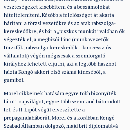
veszteségeket kisebbíteni és a beszámolókat
hitelteleníteni. Később a felelősséget át akarta
hárítani a törzsi vezetőkre és az arab rabszolga-
kereskedőkre, és bár a „piszkos munkát” valóban ők
végezték el, a megbízói lánc (munkavezetők –
törzsfők, rabszolga-kereskedők – koncessziós
vállalatok) végén mégiscsak a szemforgató
királyhoz lehetett eljutni, aki a legtöbb hasznot
húzta Kongó akkori első számú kincséből, a
gumiból.
Morel cikkeinek hatására egyre több bizonyíték
látott napvilágot, egyre több szemtanú bátorodott
fel, és II. Lipót végül elveszítette a
propagandaháborút. Morel és a korábban Kongó
Szabad Államban dolgozó, majd brit diplomatává