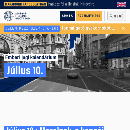
keresőnket!
Iratkozz fel a Helsinki hírlevélre!
MARADJUNK KAPCSOLATBAN
ADÓ 1%
ADOMÁNYOZOK
MENÜ
×
JELENTKEZZ SZEPT. 6-IG!
Joghallgató gyakornokot keresünk Menekültügyi Programunkba
Emberi jogi kalendárium
Július 10.