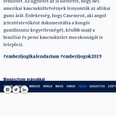
területet. Az ügyletet az is siettette, hogy dél-
amerikai kaucsukültetvények lenyomták az afrikai
gumi árát. Érdekesség, hogy Casement, aki angol
jelentéstevőként dokumentálta a kongói
gumibiznisz kegyetlenségét, később majd a
brazíliai és perui kaucsuküzlet mocskosságát is
leleplezi.
#emberijogikalendarium
#emberijogok2019
Megosztom másokkal
JANUÁR
FEBRUÁR
MÁRCIUS
ÁPRILIS
MÁJUS
JÚNIUS
JÚLIUS
AUGUSZTUS
SZEPT