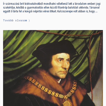
Ír származású brit kishivatalnokból mondhatni véletlenül lett a birodalom emberi jogi
szakértője, később a gyarmatosítás ellen küzdő filantróp baloldali aktivista. Társaival
együtt ő tárta fel a kongói népirtás véres titkait. Kulcsszerepe volt abban is, hogy …
Tovább olvasom