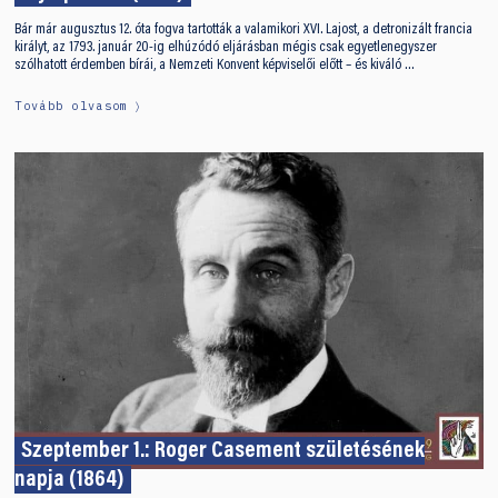
Bár már augusztus 12. óta fogva tartották a valamikori XVI. Lajost, a detronizált francia
királyt, az 1793. január 20-ig elhúzódó eljárásban mégis csak egyetlenegyszer
szólhatott érdemben bírái, a Nemzeti Konvent képviselői előtt – és kiváló …
Tovább olvasom
Szeptember 1.: Roger Casement születésének
napja (1864)