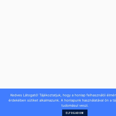
Kedves Látogató! Tájékoztatjuk, hogy a honlap felhasználói élmé
érdekében sütiket alkalmazunk. A honlapunk használatával ön a t
tudomásul veszi.
ELFOGADOM