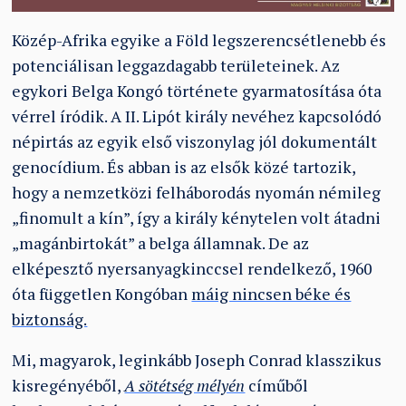
Közép-Afrika egyike a Föld legszerencsétlenebb és
potenciálisan leggazdagabb területeinek. Az
egykori Belga Kongó története gyarmatosítása óta
vérrel íródik. A II. Lipót király nevéhez kapcsolódó
népirtás az egyik első viszonylag jól dokumentált
genocídium. És abban is az elsők közé tartozik,
hogy a nemzetközi felháborodás nyomán némileg
„finomult a kín”, így a király kénytelen volt átadni
„magánbirtokát” a belga államnak. De az
elképesztő nyersanyagkinccsel rendelkező, 1960
óta független Kongóban
máig nincsen béke és
biztonság.
Mi, magyarok, leginkább Joseph Conrad klasszikus
kisregényéből,
A sötétség mélyén
címűből