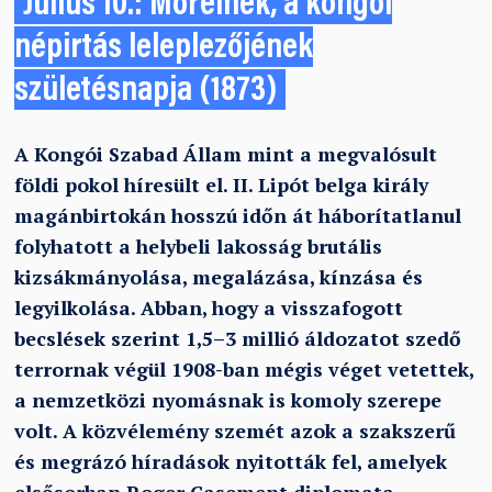
Július 10.: Morelnek, a kongói
népirtás leleplezőjének
születésnapja (1873)
A Kongói Szabad Állam mint a megvalósult
földi pokol híresült el. II. Lipót belga király
magánbirtokán hosszú időn át háborítatlanul
folyhatott a helybeli lakosság brutális
kizsákmányolása, megalázása, kínzása és
legyilkolása. Abban, hogy a visszafogott
becslések szerint 1,5–3 millió áldozatot szedő
terrornak végül 1908-ban mégis véget vetettek,
a nemzetközi nyomásnak is komoly szerepe
volt. A közvélemény szemét azok a szakszerű
és megrázó híradások nyitották fel, amelyek