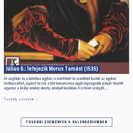
Július 6.: lefejezik Morus Tamást (1535)
Az anglikán és a katolikus egyház is mártírként és szentként tiszteli az egykori
lordkancellárt, jogászt és írót, a brit humanizmus egyik legnagyobb alakját. Vesztét
ugyanaz a királyi önkény okozta, amelyet korábban ő is híven szolgált, …
Tovább olvasom
TOVÁBBI ESEMÉNYEK A KALENDÁRIUMBAN