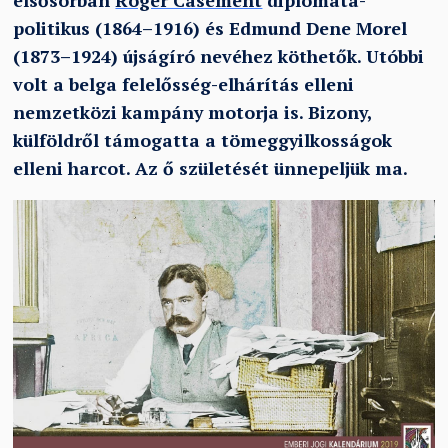
elsősorban
Roger Casement
diplomata-
politikus (1864–1916) és Edmund Dene Morel
(1873–1924) újságíró nevéhez köthetők. Utóbbi
volt a belga felelősség-elhárítás elleni
nemzetközi kampány motorja is. Bizony,
külföldről támogatta a tömeggyilkosságok
elleni harcot. Az ő születését ünnepeljük ma.