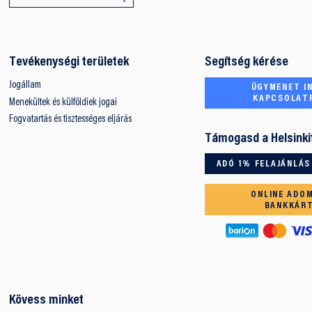
Tevékenységi területek
Segítség kérése
Jogállam
ÜGYMENET IN
KAPCSOLAT
Menekültek és külföldiek jogai
Fogvatartás és tisztességes eljárás
Támogasd a Helsinki
ADÓ 1% FELAJÁNLÁS
ONLINE ADO
BANKKÁR
Kövess minket