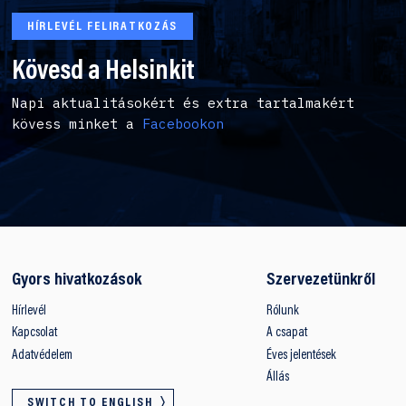
HÍRLEVÉL FELIRATKOZÁS
Kövesd a Helsinkit
Napi aktualitásokért és extra tartalmakért
kövess minket a
Facebookon
Gyors hivatkozások
Szervezetünkről
Hírlevél
Rólunk
Kapcsolat
A csapat
Adatvédelem
Éves jelentések
Állás
SWITCH TO ENGLISH