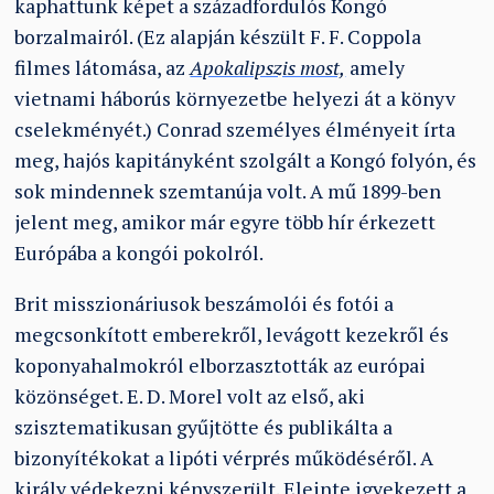
kaphattunk képet a századfordulós Kongó
borzalmairól. (Ez alapján készült F. F. Coppola
filmes látomása, az
Apokalipszis most,
amely
vietnami háborús környezetbe helyezi át a könyv
cselekményét.) Conrad személyes élményeit írta
meg, hajós kapitányként szolgált a Kongó folyón, és
sok mindennek szemtanúja volt. A mű 1899-ben
jelent meg, amikor már egyre több hír érkezett
Európába a kongói pokolról.
Brit misszionáriusok beszámolói és fotói a
megcsonkított emberekről, levágott kezekről és
koponyahalmokról elborzasztották az európai
közönséget. E. D. Morel volt az első, aki
szisztematikusan gyűjtötte és publikálta a
bizonyítékokat a lipóti vérprés működéséről. A
király védekezni kényszerült. Eleinte igyekezett a