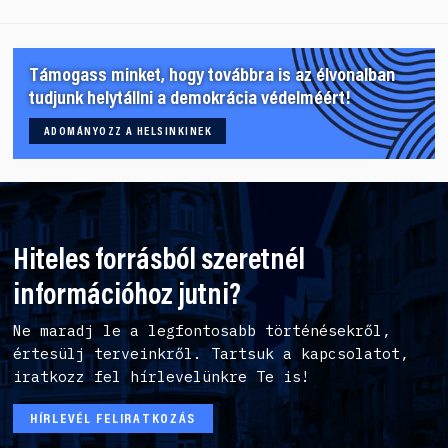
Támogass minket, hogy továbbra is az élvonalban
tudjunk helytállni a demokrácia védelméért!
ADOMÁNYOZZ A HELSINKINEK
Hiteles forrásból szeretnél
információhoz jutni?
Ne maradj le a legfontosabb történésekről,
értesülj terveinkről. Tartsuk a kapcsolatot,
iratkozz fel hírlevelünkre Te is!
HÍRLEVÉL FELIRATKOZÁS