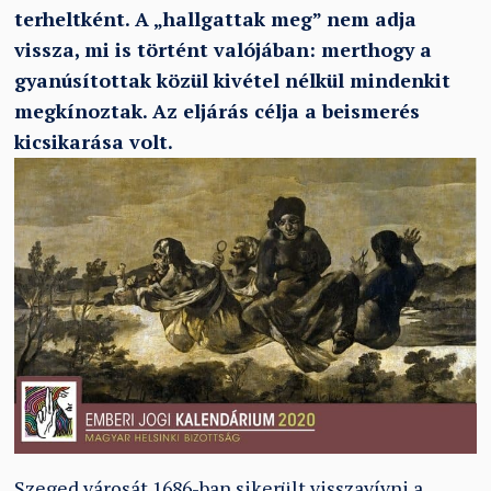
terheltként. A „hallgattak meg” nem adja
vissza, mi is történt valójában: merthogy a
gyanúsítottak közül kivétel nélkül mindenkit
megkínoztak. Az eljárás célja a beismerés
kicsikarása volt.
Szeged városát 1686-ban sikerült visszavívni a