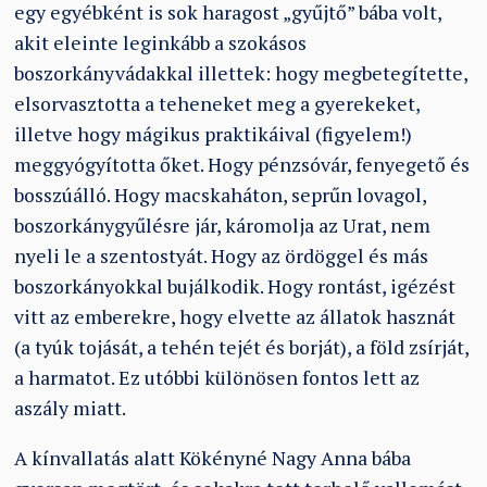
egy egyébként is sok haragost „gyűjtő” bába volt,
akit eleinte leginkább a szokásos
boszorkányvádakkal illettek: hogy megbetegítette,
elsorvasztotta a teheneket meg a gyerekeket,
illetve hogy mágikus praktikáival (figyelem!)
meggyógyította őket. Hogy pénzsóvár, fenyegető és
bosszúálló. Hogy macskaháton, seprűn lovagol,
boszorkánygyűlésre jár, káromolja az Urat, nem
nyeli le a szentostyát. Hogy az ördöggel és más
boszorkányokkal bujálkodik. Hogy rontást, igézést
vitt az emberekre, hogy elvette az állatok hasznát
(a tyúk tojását, a tehén tejét és borját), a föld zsírját,
a harmatot. Ez utóbbi különösen fontos lett az
aszály miatt.
A kínvallatás alatt Kökényné Nagy Anna bába