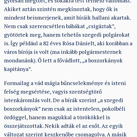
gyorsan megtört, és sokakra tett terhelő vallomást.
Akiket aztán szintén megkínoztak, hogy ők is
mindent beismerjenek, amit bíráik hallani akartak.
Nem csak szerencsétlen bábákat „csigáztak”,
gyötörtek meg, hanem tehetős szegedi polgárokat
is. Így például a 82 éves Rósa Dánielt, aki korábban a
város bírója is volt (ma inkább polgármesternek
mondanánk). Ő lett a fővádlott, „a boszorkányok
kapitánya”.
Formailag a vád mágia bűncselekménye és isteni
felség megsértése, vagyis szentségtörő
istenkáromlás volt. De a bírák szerint „a szegedi
boszorkányok” nem csak az istentelen, pokolbéli
ördöggel, hanem magukkal a törökökkel is
összejátszottak. Nekik adták el az esőt. Az egyik
változat szerint keszkenőbe csomagolva. A másik