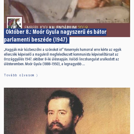
Október 8.: Moór Gyula nagyszerű és bátor
parlamenti beszéde (1947)
„Hagyják már közbeszólni a szónokot is!” Kesernyés humorral erre kérte az egyik
ellenzéki képviselő a magukról megfeledkezett kommunista képviselőtársait az
Országgyűlés 1947. október 8-iki ülésnapján. Valódi lincshangulat uralkodott az
ülésteremben. Moór Gyula (1888–1950), a legnagyobb …
Tovább olvasom