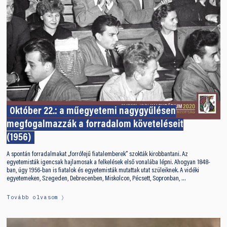
Október 22.: a műegyetemi nagygyűlésen
megfogalmazzák a forradalom követeléseit
(1956)
A spontán forradalmakat „forrófejű fiatalemberek” szokták kirobbantani. Az
egyetemisták igencsak hajlamosak a felkelések első vonalába lépni. Ahogyan 1848-
ban, úgy 1956-ban is fiatalok és egyetemisták mutattak utat szüleiknek. A vidéki
egyetemeken, Szegeden, Debrecenben, Miskolcon, Pécsett, Sopronban, …
Tovább olvasom