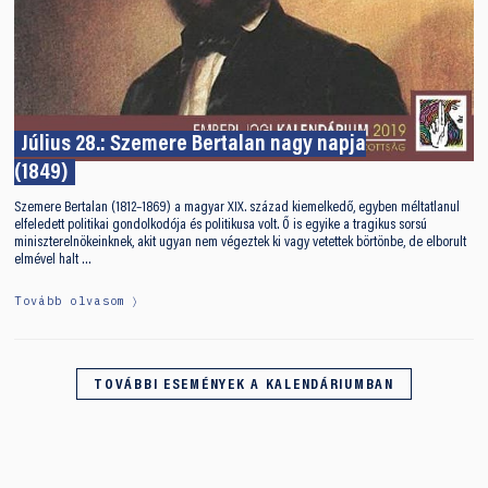
Július 28.: Szemere Bertalan nagy napja
(1849)
Szemere Bertalan (1812–1869) a magyar XIX. század kiemelkedő, egyben méltatlanul
elfeledett politikai gondolkodója és politikusa volt. Ő is egyike a tragikus sorsú
miniszterelnökeinknek, akit ugyan nem végeztek ki vagy vetettek börtönbe, de elborult
elmével halt …
Tovább olvasom
TOVÁBBI ESEMÉNYEK A KALENDÁRIUMBAN