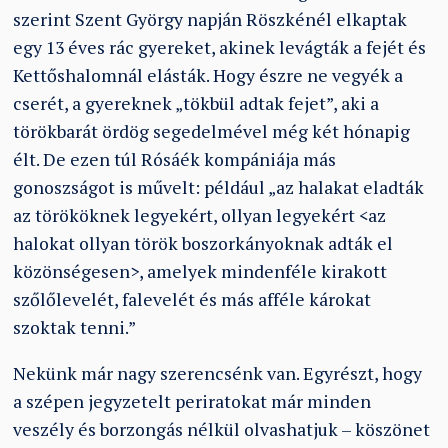
szerint Szent György napján Röszkénél elkaptak
egy 13 éves rác gyereket, akinek levágták a fejét és
Kettőshalomnál elásták. Hogy észre ne vegyék a
cserét, a gyereknek „tökbül adtak fejet”, aki a
törökbarát ördög segedelmével még két hónapig
élt. De ezen túl Rósáék kompániája más
gonoszságot is művelt: például „az halakat eladták
az törököknek legyekért, ollyan legyekért <az
halokat ollyan török boszorkányoknak adták el
közönségesen>, amelyek mindenféle kirakott
szőlőlevelét, falevelét és más afféle károkat
szoktak tenni.”
Nekünk már nagy szerencsénk van. Egyrészt, hogy
a szépen jegyzetelt periratokat már minden
veszély és borzongás nélkül olvashatjuk – köszönet