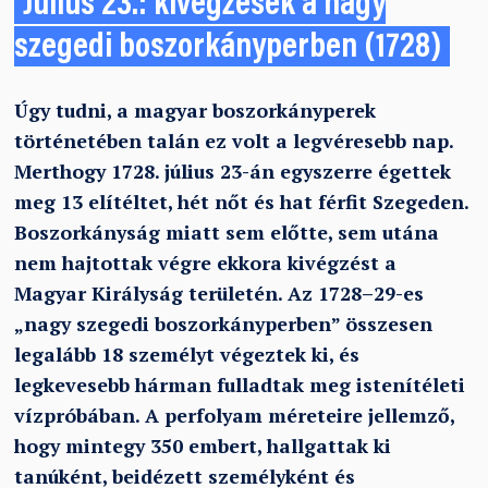
Július 23.: kivégzések a nagy
szegedi boszorkányperben (1728)
Úgy tudni, a magyar boszorkányperek
történetében talán ez volt a legvéresebb nap.
Merthogy 1728. július 23-án egyszerre égettek
meg 13 elítéltet, hét nőt és hat férfit Szegeden.
Boszorkányság miatt sem előtte, sem utána
nem hajtottak végre ekkora kivégzést a
Magyar Királyság területén. Az 1728–29-es
„nagy szegedi boszorkányperben” összesen
legalább 18 személyt végeztek ki, és
legkevesebb hárman fulladtak meg istenítéleti
vízpróbában. A perfolyam méreteire jellemző,
hogy mintegy 350 embert, hallgattak ki
tanúként, beidézett személyként és