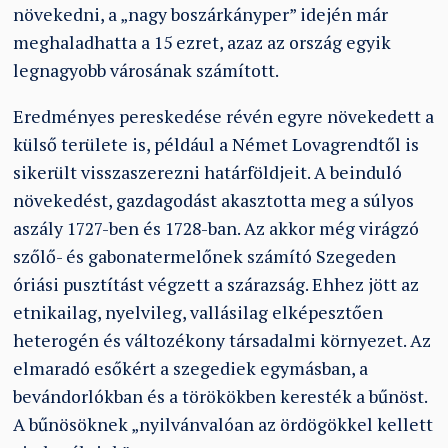
növekedni, a „nagy boszárkányper” idején már
meghaladhatta a 15 ezret, azaz az ország egyik
legnagyobb városának számított.
Eredményes pereskedése révén egyre növekedett a
külső területe is, például a Német Lovagrendtől is
sikerült visszaszerezni határföldjeit. A beinduló
növekedést, gazdagodást akasztotta meg a súlyos
aszály 1727-ben és 1728-ban. Az akkor még virágzó
szőlő- és gabonatermelőnek számító Szegeden
óriási pusztítást végzett a szárazság. Ehhez jött az
etnikailag, nyelvileg, vallásilag elképesztően
heterogén és változékony társadalmi környezet. Az
elmaradó esőkért a szegediek egymásban, a
bevándorlókban és a törökökben keresték a bűnöst.
A bűnösöknek „nyilvánvalóan az ördögökkel kellett