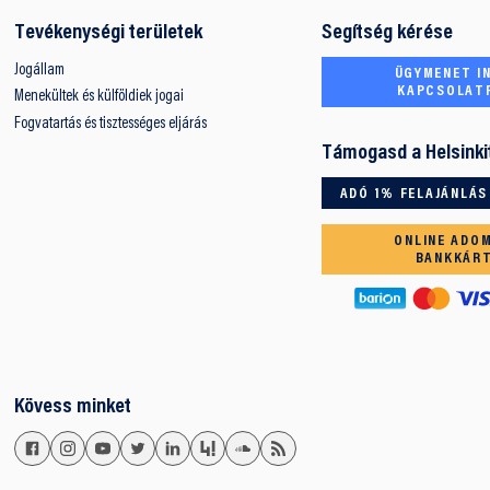
Tevékenységi területek
Segítség kérése
Jogállam
ÜGYMENET IN
KAPCSOLAT
Menekültek és külföldiek jogai
Fogvatartás és tisztességes eljárás
Támogasd a Helsinki
ADÓ 1% FELAJÁNLÁS
ONLINE ADO
BANKKÁR
Kövess minket