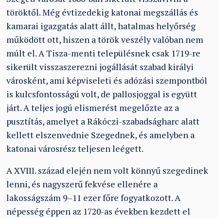
töröktől. Még évtizedekig katonai megszállás és
kamarai igazgatás alatt állt, hatalmas helyőrség
működött ott, hiszen a török veszély valóban nem
múlt el. A Tisza-menti településnek csak 1719-re
sikerült visszaszerezni jogállását szabad királyi
városként, ami képviseleti és adózási szempontból
is kulcsfontosságú volt, de pallosjoggal is együtt
járt. A teljes jogú elismerést megelőzte az a
pusztítás, amelyet a Rákóczi-szabadságharc alatt
kellett elszenvednie Szegednek, és amelyben a
katonai városrész teljesen leégett.
A XVIII. század elején nem volt könnyű szegedinek
lenni, és nagyszerű fekvése ellenére a
lakosságszám 9–11 ezer főre fogyatkozott. A
népesség éppen az 1720-as években kezdett el