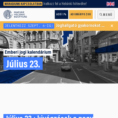
keresőnket!
Iratkozz fel a Helsinki hírlevélre!
MARADJUNK KAPCSOLATBAN
ADÓ 1%
ADOMÁNYOZOK
MENÜ
×
JELENTKEZZ SZEPT. 6-IG!
Joghallgató gyakornokot keresünk Menekültügyi Programunkba
Emberi jogi kalendárium
Július 23.