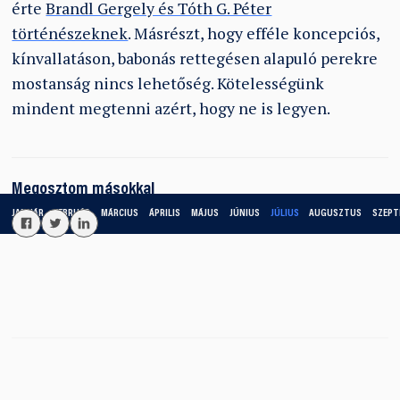
érte
Brandl Gergely és Tóth G. Péter
történészeknek
. Másrészt, hogy efféle koncepciós,
kínvallatáson, babonás rettegésen alapuló perekre
mostanság nincs lehetőség. Kötelességünk
mindent megtenni azért, hogy ne is legyen.
Megosztom másokkal
JANUÁR
FEBRUÁR
MÁRCIUS
ÁPRILIS
MÁJUS
JÚNIUS
JÚLIUS
AUGUSZTUS
SZEPT