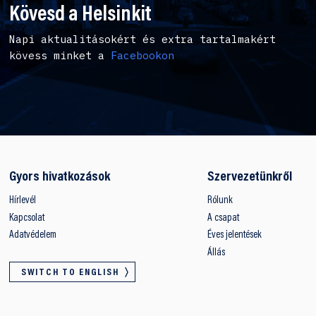
Kövesd a Helsinkit
Napi aktualitásokért és extra tartalmakért
kövess minket a
Facebookon
Gyors hivatkozások
Szervezetünkről
Hírlevél
Rólunk
Kapcsolat
A csapat
Adatvédelem
Éves jelentések
Állás
SWITCH TO ENGLISH