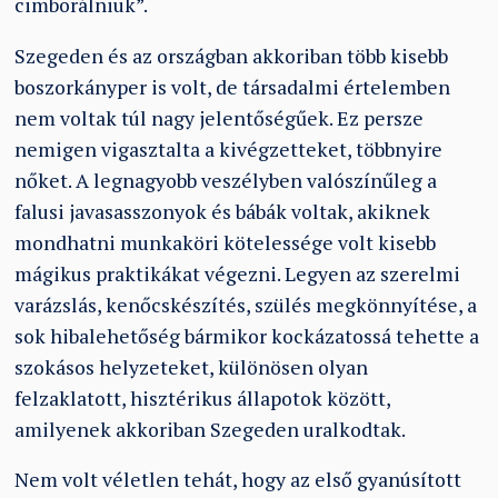
cimborálniuk”.
Szegeden és az országban akkoriban több kisebb
boszorkányper is volt, de társadalmi értelemben
nem voltak túl nagy jelentőségűek. Ez persze
nemigen vigasztalta a kivégzetteket, többnyire
nőket. A legnagyobb veszélyben valószínűleg a
falusi javasasszonyok és bábák voltak, akiknek
mondhatni munkaköri kötelessége volt kisebb
mágikus praktikákat végezni. Legyen az szerelmi
varázslás, kenőcskészítés, szülés megkönnyítése, a
sok hibalehetőség bármikor kockázatossá tehette a
szokásos helyzeteket, különösen olyan
felzaklatott, hisztérikus állapotok között,
amilyenek akkoriban Szegeden uralkodtak.
Nem volt véletlen tehát, hogy az első gyanúsított