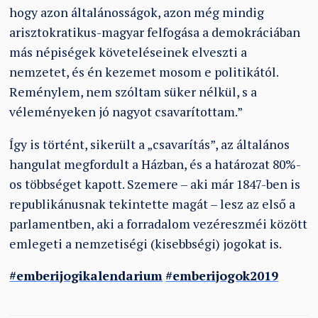
hogy azon általánosságok, azon még mindig
arisztokratikus-magyar felfogása a demokráciában
más népiségek követeléseinek elveszti a
nemzetet, és én kezemet mosom e politikától.
Reménylem, nem szóltam süker nélkül, s a
véleményeken jó nagyot csavarítottam.”
Így is történt, sikerült a „csavarítás”, az általános
hangulat megfordult a Házban, és a határozat 80%-
os többséget kapott. Szemere – aki már 1847-ben is
republikánusnak tekintette magát – lesz az első a
parlamentben, aki a forradalom vezéreszméi között
emlegeti a nemzetiségi (kisebbségi) jogokat is.
#emberijogikalendarium
#emberijogok2019