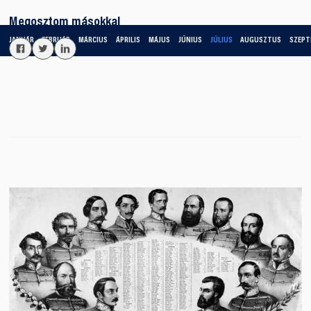
Megosztom másokkal
JANUÁR
FEBRUÁR
MÁRCIUS
ÁPRILIS
MÁJUS
JÚNIUS
JÚLIUS
AUGUSZTUS
SZEPT