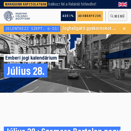
keresőnket!
Iratkozz fel a Helsinki hírlevélre!
MARADJUNK KAPCSOLATBAN
ADÓ 1%
ADOMÁNYOZOK
MENÜ
×
JELENTKEZZ SZEPT. 6-IG!
Joghallgató gyakornokot keresünk Menekültügyi Programunkba
Emberi jogi kalendárium
Július 28.