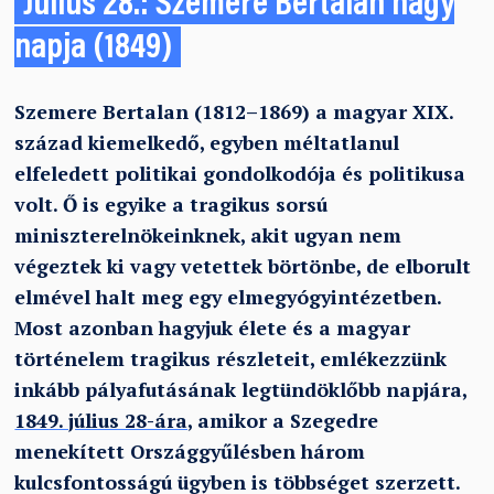
Július 28.: Szemere Bertalan nagy
napja (1849)
Szemere Bertalan (1812–1869) a magyar XIX.
század kiemelkedő, egyben méltatlanul
elfeledett politikai gondolkodója és politikusa
volt. Ő is egyike a tragikus sorsú
miniszterelnökeinknek, akit ugyan nem
végeztek ki vagy vetettek börtönbe, de elborult
elmével halt meg egy elmegyógyintézetben.
Most azonban hagyjuk élete és a magyar
történelem tragikus részleteit, emlékezzünk
inkább pályafutásának legtündöklőbb napjára,
1849. július 28-ára,
amikor a Szegedre
menekített Országgyűlésben három
kulcsfontosságú ügyben is többséget szerzett.