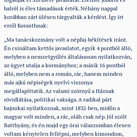
balról is éles támadások érték. Néhány nappal
korábban zárt ülésen tárgyalták a kérdést. Így írt
erről Kossuthnak:
„Ma tanácskozmány volt a népfaj-békítések iránt.
Én csináltam kettős javaslatot, egyik 4 pontból álló,
melyben a nemzetgyűlés általánosan nyilatkozván,
az ügyet utalja a kormányhoz; a másik 16 pontból
álló, melyben nem a román, rác, hanem minden
más ajkú népiségek nyelvi viszonya
megállapíttatik. Az valami szörnyű a Háznak
rövidlátása, politikai vaksága. A radikal párt
bajnokai nyilatkoznak, mint 1832-ben, midőn a
magyar volt minden, a rác, oláh csak nép. Jól szólt
Batthyány, és én majd egy órai válaszomban élesen
voltam kénytelen fellépni, melyben kimondom,