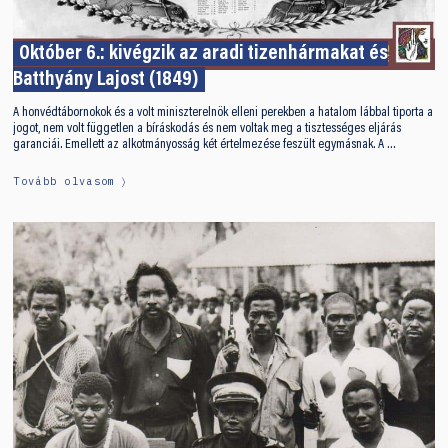
Október 6.: kivégzik az aradi tizenhármakat és
Batthyány Lajost (1849)
A honvédtábornokok és a volt miniszterelnök elleni perekben a hatalom lábbal tiporta a
jogot, nem volt független a bíráskodás és nem voltak meg a tisztességes eljárás
garanciái. Emellett az alkotmányosság két értelmezése feszült egymásnak. A …
Tovább olvasom