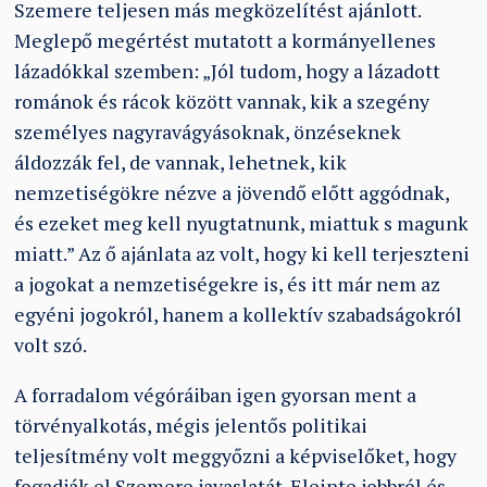
Szemere teljesen más megközelítést ajánlott.
Meglepő megértést mutatott a kormányellenes
lázadókkal szemben: „Jól tudom, hogy a lázadott
románok és rácok között vannak, kik a szegény
személyes nagyravágyásoknak, önzéseknek
áldozzák fel, de vannak, lehetnek, kik
nemzetiségökre nézve a jövendő előtt aggódnak,
és ezeket meg kell nyugtatnunk, miattuk s magunk
miatt.” Az ő ajánlata az volt, hogy ki kell terjeszteni
a jogokat a nemzetiségekre is, és itt már nem az
egyéni jogokról, hanem a kollektív szabadságokról
volt szó.
A forradalom végóráiban igen gyorsan ment a
törvényalkotás, mégis jelentős politikai
teljesítmény volt meggyőzni a képviselőket, hogy
fogadják el Szemere javaslatát. Eleinte jobbról és