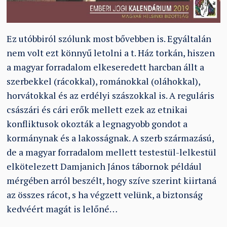
Ez utóbbiról szólunk most bővebben is. Egyáltalán
nem volt ezt könnyű letolni a t. Ház torkán, hiszen
a magyar forradalom elkeseredett harcban állt a
szerbekkel (rácokkal), románokkal (oláhokkal),
horvátokkal és az erdélyi szászokkal is. A reguláris
császári és cári erők mellett ezek az etnikai
konfliktusok okozták a legnagyobb gondot a
kormánynak és a lakosságnak. A szerb származású,
de a magyar forradalom mellett testestül-lelkestül
elkötelezett Damjanich János tábornok például
mérgében arról beszélt, hogy szíve szerint kiirtaná
az összes rácot, s ha végzett velünk, a biztonság
kedvéért magát is lelőné…