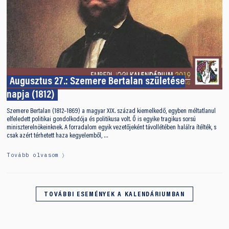
Augusztus 27.: Szemere Bertalan születése
napja (1812)
Szemere Bertalan (1812–1869) a magyar XIX. század kiemelkedő, egyben méltatlanul
elfeledett politikai gondolkodója és politikusa volt. Ő is egyike tragikus sorsú
miniszterelnökeinknek. A forradalom egyik vezetőjeként távollétében halálra ítélték, s
csak azért térhetett haza kegyelemből, …
Tovább olvasom
TOVÁBBI ESEMÉNYEK A KALENDÁRIUMBAN