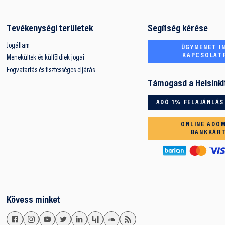
Tevékenységi területek
Segítség kérése
Jogállam
ÜGYMENET IN
KAPCSOLAT
Menekültek és külföldiek jogai
Fogvatartás és tisztességes eljárás
Támogasd a Helsinki
ADÓ 1% FELAJÁNLÁS
ONLINE ADO
BANKKÁR
Kövess minket