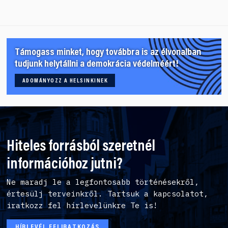
Támogass minket, hogy továbbra is az élvonalban
tudjunk helytállni a demokrácia védelméért!
ADOMÁNYOZZ A HELSINKINEK
Hiteles forrásból szeretnél
információhoz jutni?
Ne maradj le a legfontosabb történésekről,
értesülj terveinkről. Tartsuk a kapcsolatot,
iratkozz fel hírlevelünkre Te is!
HÍRLEVÉL FELIRATKOZÁS