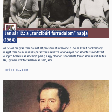
Január 12.: a „zanzibári forradalom” napja
(1964)
Az ’56-os magyar forradalmat eltipró szovjet intervenció idején kreált bábkormány
magát forradalmi munkás-parasztnak nevezte. A törvényes parlamentáris rendszert
elsöprő bolsevik államcsínyt pedig nagy októberi szocialista forradalomnak titulálták.
Na, így nem volt forradalom az sem, ami …
Tovább olvasom