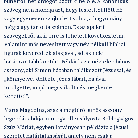
bűneitől, hét ördögöt űzött ki belőle. A kanonikus
szöveg nem mondja azt, hogy feslett, züllött nő
vagy egyenesen szajha lett volna, a hagyomány
mégis úgy tartotta számon. És az apokrif
szövegekből akár erre is lehetett következtetni.
Valamint más nevesített vagy név nélküli bibliai
figurák keveredtek alakjával, adtak neki
határozottabb kontúrt. Például az a névtelen bűnös
asszony, aki Simon házában találkozott Jézussal, és
„könnyeivel öntözte Jézus lábait, hajával
törölgette, majd megcsókolta és megkente
kenettel”.
Mária Magdolna, azaz
a megtérő bűnös asszony
legendás alakja
mintegy ellensúlyozta Boldogságos
Szűz Máriát, egyben látványosan példázta a jézusi
szeretet határtalanságát, amely nem csak a