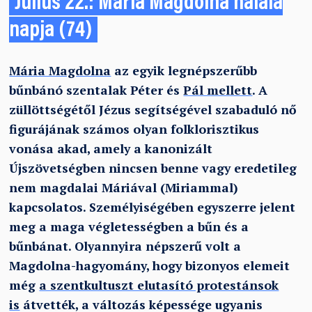
Július 22.: Mária Magdolna halála
napja (74)
Mária Magdolna
az egyik legnépszerűbb
bűnbánó szentalak Péter és
Pál mellett
. A
züllöttségétől Jézus segítségével szabaduló nő
figurájának számos olyan folklorisztikus
vonása akad, amely a kanonizált
Újszövetségben nincsen benne vagy eredetileg
nem magdalai Máriával (Miriammal)
kapcsolatos. Személyiségében egyszerre jelent
meg a maga végletességben a bűn és a
bűnbánat. Olyannyira népszerű volt a
Magdolna-hagyomány, hogy bizonyos elemeit
még
a szentkultuszt elutasító protestánsok
is
átvették, a változás képessége ugyanis