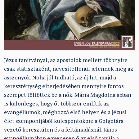
Jézus tanítványai, az apostolok mellett többnyire
csak statisztaként, nevesítetlenül jelennek meg az
asszonyok. Noha jól tudható, az új hit, majd a
kereszténység elterjedésében mennyire fontos
szerepet töltöttek be a nők. Mária Magdolna abban
is különleges, hogy őt többször említik az
evangéliumok, méghozzá első helyen és a jézusi
élet szempontjából kulcspontokon: a Golgotára
vezető keresztúton és a feltámadásnál. János
evangéliumában egyenesen ő az első tanúja a