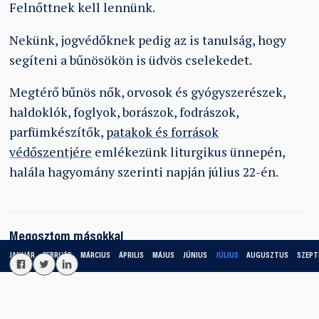
Felnőttnek kell lennünk.
Nekünk, jogvédőknek pedig az is tanulság, hogy
segíteni a bűnösökön is üdvös cselekedet.
Megtérő bűnös nők, orvosok és gyógyszerészek,
haldoklók, foglyok, borászok, fodrászok,
parfümkészítők,
patakok és források
védőszentjére
emlékezünk liturgikus ünnepén,
halála hagyomány szerinti napján július 22-én.
Megosztom másokkal
JANUÁR
FEBRUÁR
MÁRCIUS
ÁPRILIS
MÁJUS
JÚNIUS
JÚLIUS
AUGUSZTUS
SZEPT