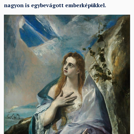
nagyon is egybevágott emberképükkel.