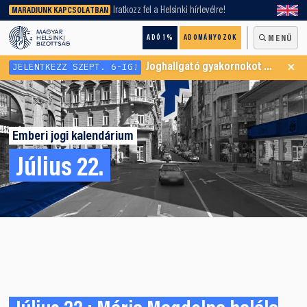
keresőnket!
Iratkozz fel a Helsinki hírlevélre!
MARADJUNK KAPCSOLATBAN
ADÓ 1%
ADOMÁNYOZOK
MENÜ
×
JELENTKEZZ SZEPT. 6-IG!
Joghallgató gyakornokot keresünk Menekültügyi Programunkba
Emberi jogi kalendárium
Július 22.