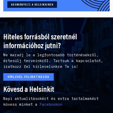
ADOMÁNYOZZ A HELSINKINEK
Hiteles forrásból szeretnél
információhoz jutni?
Ne maradj le a legfontosabb történésekről,
értesülj terveinkről. Tartsuk a kapcsolatot,
iratkozz fel hírlevelünkre Te is!
HÍRLEVÉL FELIRATKOZÁS
Kövesd a Helsinkit
Napi aktualitásokért és extra tartalmakért
kövess minket a
Facebookon