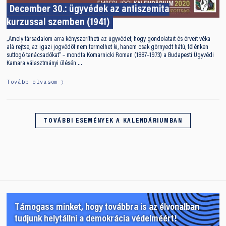
December 30.: ügyvédek az antiszemita
kurzussal szemben (1941)
„Amely társadalom arra kényszerítheti az ügyvédet, hogy gondolatait és érveit véka
alá rejtse, az igazi jogvédőt nem termelhet ki, hanem csak görnyedt hátú, félénken
suttogó tanácsadókat” – mondta Komarnicki Roman (1887–1973) a Budapesti Ügyvédi
Kamara választmányi ülésén …
Tovább olvasom
TOVÁBBI ESEMÉNYEK A KALENDÁRIUMBAN
Támogass minket, hogy továbbra is az élvonalban
tudjunk helytállni a demokrácia védelméért!