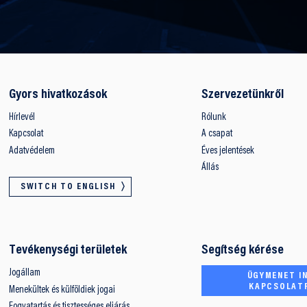
Gyors hivatkozások
Szervezetünkről
Hírlevél
Rólunk
Kapcsolat
A csapat
Adatvédelem
Éves jelentések
Állás
SWITCH TO ENGLISH
Tevékenységi területek
Segítség kérése
Jogállam
ÜGYMENET IN
KAPCSOLAT
Menekültek és külföldiek jogai
Fogvatartás és tisztességes eljárás