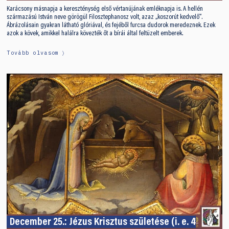
Karácsony másnapja a kereszténység első vértanújának emléknapja is. A hellén
származású István neve görögül Filosztephanosz volt, azaz „koszorút kedvelő”.
Ábrázolásain gyakran látható glóriával, és fejéből furcsa dudorok meredeznek. Ezek
azok a kövek, amikkel halálra kövezték őt a bírái által feltüzelt emberek.
Tovább olvasom
December 25.: Jézus Krisztus születése (i. e. 4