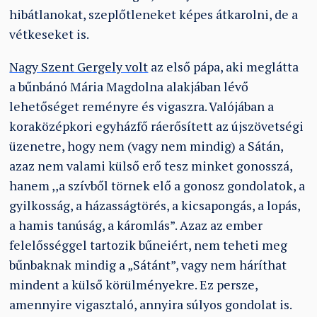
hibátlanokat, szeplőtleneket képes átkarolni, de a
vétkeseket is.
Nagy Szent Gergely volt
az első pápa, aki meglátta
a bűnbánó Mária Magdolna alakjában lévő
lehetőséget reményre és vigaszra. Valójában a
koraközépkori egyházfő ráerősített az újszövetségi
üzenetre, hogy nem (vagy nem mindig) a Sátán,
azaz nem valami külső erő tesz minket gonosszá,
hanem ,,a szívből törnek elő a gonosz gondolatok, a
gyilkosság, a házasságtörés, a kicsapongás, a lopás,
a hamis tanúság, a káromlás”. Azaz az ember
felelősséggel tartozik bűneiért, nem teheti meg
bűnbaknak mindig a „Sátánt”, vagy nem háríthat
mindent a külső körülményekre. Ez persze,
amennyire vigasztaló, annyira súlyos gondolat is.