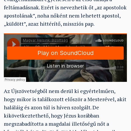
feltámadásnak. Ezért is nevezhetik őt „az apostolok
apostolának”, noha nőként nem lehetett apostol,
„küldött”, azaz hittérítő, missziós pap.
Az Újszövetségből nem derül ki egyértelműen,
hogy mikor is találkozott először a Mesterével, akit
haláláig és azon túl is híven szolgált. De
kikövetkeztethető, hogy Jézus korábban
megszabadította a magdalai illetőségű nőt a