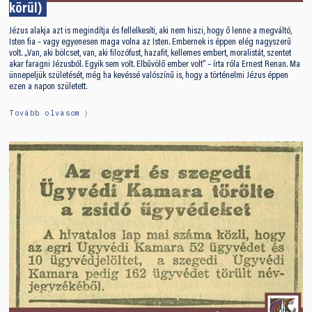
körül)
Jézus alakja azt is megindítja és fellelkesíti, aki nem hiszi, hogy ő lenne a megváltó,
Isten fia – vagy egyenesen maga volna az Isten. Embernek is éppen elég nagyszerű
volt. „Van, aki bölcset, van, aki filozófust, hazafit, kellemes embert, moralistát, szentet
akar faragni Jézusból. Egyik sem volt. Elbűvölő ember volt” – írta róla Ernest Renan. Ma
ünnepeljük születését, még ha kevéssé valószínű is, hogy a történelmi Jézus éppen
ezen a napon született.
Tovább olvasom