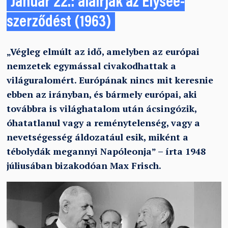
Január 22.: aláírják az Elysée-
szerződést (1963)
„Végleg elmúlt az idő, amelyben az európai
nemzetek egymással civakodhattak a
világuralomért. Európának nincs mit keresnie
ebben az irányban, és bármely európai, aki
továbbra is világhatalom után ácsingózik,
óhatatlanul vagy a reménytelenség, vagy a
nevetségesség áldozatául esik, miként a
tébolydák megannyi Napóleonja” – írta 1948
júliusában bizakodóan Max Frisch.