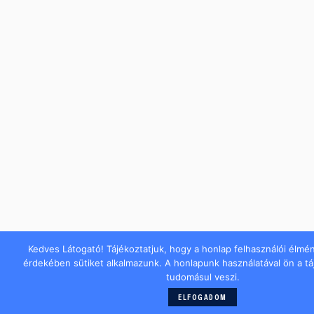
Kedves Látogató! Tájékoztatjuk, hogy a honlap felhasználói élmé
érdekében sütiket alkalmazunk. A honlapunk használatával ön a t
tudomásul veszi.
ELFOGADOM