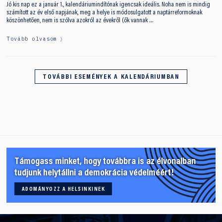
Jó kis nap ez a január 1., kalendáriumindítónak igencsak ideális. Noha nem is mindig
számított az év első napjának, meg a helye is módosulgatott a naptárreformoknak
köszönhetően, nem is szólva azokról az évekről (ők vannak …
Tovább olvasom
TOVÁBBI ESEMÉNYEK A KALENDÁRIUMBAN
Támogass minket, hogy továbbra is az élvonalban
tudjunk helytállni a demokrácia védelméért!
ADOMÁNYOZZ A HELSINKINEK