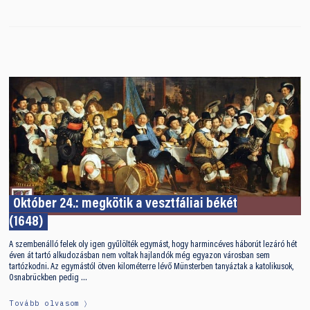
Október 24.: megkötik a vesztfáliai békét
(1648)
A szembenálló felek oly igen gyűlölték egymást, hogy harmincéves háborút lezáró hét
éven át tartó alkudozásban nem voltak hajlandók még egyazon városban sem
tartózkodni. Az egymástól ötven kilométerre lévő Münsterben tanyáztak a katolikusok,
Osnabrückben pedig …
Tovább olvasom