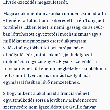
Elysée-szeződés megszületését.
Maga a dokumentum azonban minden csinnadratta
ellenére tartalmatlanra sikeredett – véli Tony Judt
történész. Ebben lehet is némi igazság, de az 1963-
ban létrehozott egyeztetési mechanizmus vagy a
milliókat megmozgató cserediákprogram
valószínűleg többet tett az európai béke
elmélyüléséért, mint sok más, jól kidolgozott
diplomáciai egyezmény. Az Elysée-szerződés a
francia-német történelmi megbékélés szimbóluma
lett, s mint ilyen, ma is mintául szolgál más,
egymással faséban lévő nemzeteknek.
S hogy miként alakul majd a francia-német
együttműködés sorsa a jövőben? Mindenesetre
szerencsére nem igazolódott De Gaulle fanyar