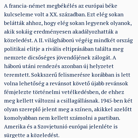
A francia-német megbékélés az európai béke
kulcseleme volt a XX. században. Ezt elég sokan
belátták ahhoz, hogy elég sokan legyenek olyanok,
akik sokáig eredményesen akadályozhatták a
közeledést. A II. világháború végéig mindkét ország
politikai elitje a rivális eltiprásában találta meg
nemzete dicsőséges jövendőjének zálogát. A
háború utáni rendezés azonban új helyzetet
teremtett. Sokkszerű felismerésre korábban is lett
volna lehetőség a revánsot követő újabb revánsok
fémjelezte történelmi vetélkedésben, de ehhez
meg kellett változni a csillagállásnak. 1945-ben két
olyan szereplő jelent meg a színen, akikkel azelőtt
komolyabban nem kellett számolni a partiban.
Amerika és a Szovjetunió európai jelenléte is
sürgette a közeledést.