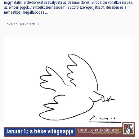
nagyhatalmi érdekköröket szabályozta az Oszmán (török) Birodalom vonatkozásában,
az emberi jogok „nemzetköziesítésében” is úttörő szerepet játszott. Részben ez a
nemzetközi megállapodás …
Tovább olvasom
Január 1.: a béke világnapja