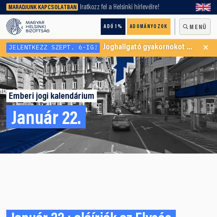
keresőnket!
Iratkozz fel a Helsinki hírlevélre!
MARADJUNK KAPCSOLATBAN
ADÓ 1%
ADOMÁNYOZOK
MENÜ
×
JELENTKEZZ SZEPT. 6-IG!
Joghallgató gyakornokot keresünk Menekültügyi Programunkba
Emberi jogi kalendárium
Január 22.