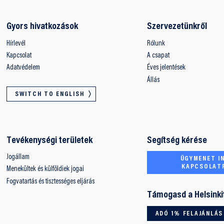
Gyors hivatkozások
Szervezetünkről
Hírlevél
Rólunk
Kapcsolat
A csapat
Adatvédelem
Éves jelentések
Állás
SWITCH TO ENGLISH
Tevékenységi területek
Segítség kérése
Jogállam
ÜGYMENET IN
KAPCSOLAT
Menekültek és külföldiek jogai
Fogvatartás és tisztességes eljárás
Támogasd a Helsinki
ADÓ 1% FELAJÁNLÁS