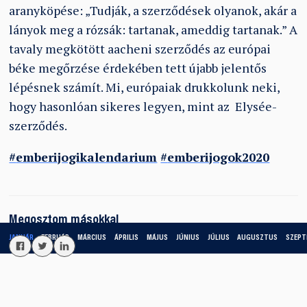
aranyköpése: „Tudják, a szerződések olyanok, akár a
lányok meg a rózsák: tartanak, ameddig tartanak.” A
tavaly megkötött aacheni szerződés az európai
béke megőrzése érdekében tett újabb jelentős
lépésnek számít. Mi, európaiak drukkolunk neki,
hogy hasonlóan sikeres legyen, mint az Elysée-
szerződés.
#
emberijogikalendarium
#
emberijogok2020
Megosztom másokkal
JANUÁR
FEBRUÁR
MÁRCIUS
ÁPRILIS
MÁJUS
JÚNIUS
JÚLIUS
AUGUSZTUS
SZEPT