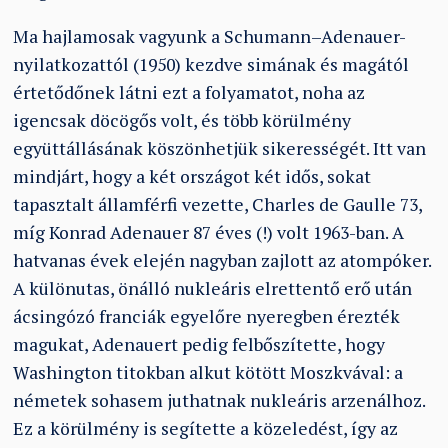
Ma hajlamosak vagyunk a Schumann–Adenauer-
nyilatkozattól (1950) kezdve simának és magától
értetődőnek látni ezt a folyamatot, noha az
igencsak döcögős volt, és több körülmény
együttállásának köszönhetjük sikerességét. Itt van
mindjárt, hogy a két országot két idős, sokat
tapasztalt államférfi vezette, Charles de Gaulle 73,
míg Konrad Adenauer 87 éves (!) volt 1963-ban. A
hatvanas évek elején nagyban zajlott az atompóker.
A különutas, önálló nukleáris elrettentő erő után
ácsingózó franciák egyelőre nyeregben érezték
magukat, Adenauert pedig felbőszítette, hogy
Washington titokban alkut kötött Moszkvával: a
németek sohasem juthatnak nukleáris arzenálhoz.
Ez a körülmény is segítette a közeledést, így az