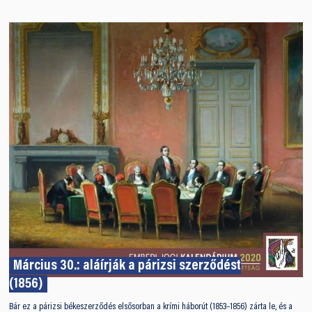
Március 30.: aláírják a párizsi szerződést
(1856)
Bár ez a párizsi békeszerződés elsősorban a krími háborút (1853–1856) zárta le, és a