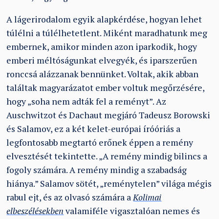
A lágerirodalom egyik alapkérdése, hogyan lehet
túlélni a túlélhetetlent. Miként maradhatunk meg
embernek, amikor minden azon iparkodik, hogy
emberi méltóságunkat elvegyék, és iparszerűen
ronccsá alázzanak bennünket. Voltak, akik abban
találtak magyarázatot ember voltuk megőrzésére,
hogy „soha nem adták fel a reményt”. Az
Auschwitzot és Dachaut megjáró Tadeusz Borowski
és Salamov, ez a két kelet-európai íróóriás a
legfontosabb megtartó erőnek éppen a remény
elvesztését tekintette. „A remény mindig bilincs a
fogoly számára. A remény mindig a szabadság
hiánya.” Salamov sötét, „reménytelen” világa mégis
rabul ejt, és az olvasó számára a
Kolimai
elbeszélésekben
valamiféle vigasztalóan nemes és