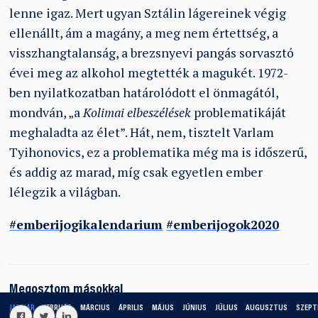
lenne igaz. Mert ugyan Sztálin lágereinek végig
ellenállt, ám a magány, a meg nem értettség, a
visszhangtalanság, a brezsnyevi pangás sorvasztó
évei meg az alkohol megtették a magukét. 1972-
ben nyilatkozatban határolódott el önmagától,
mondván, „a
Kolimai elbeszélések
problematikáját
meghaladta az élet”. Hát, nem, tisztelt Varlam
Tyihonovics, ez a problematika még ma is időszerű,
és addig az marad, míg csak egyetlen ember
lélegzik a világban.
#
emberijogikalendarium
#
emberijogok2020
Megosztom másokkal
JANUÁR
FEBRUÁR
MÁRCIUS
ÁPRILIS
MÁJUS
JÚNIUS
JÚLIUS
AUGUSZTUS
SZEPT