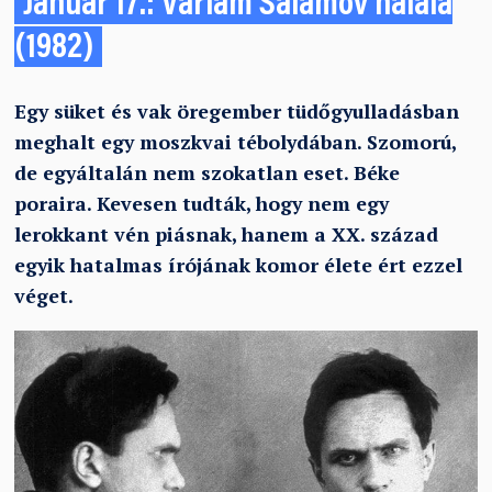
Január 17.: Varlam Salamov halála
(1982)
Egy süket és vak öregember tüdőgyulladásban
meghalt egy moszkvai tébolydában. Szomorú,
de egyáltalán nem szokatlan eset. Béke
poraira. Kevesen tudták, hogy nem egy
lerokkant vén piásnak, hanem a XX. század
egyik hatalmas írójának komor élete ért ezzel
véget.