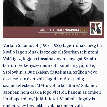
Varlam Salamovot (1907–1982)
lágerírónak, még ha
kiváló lágerírónak is szokás
elsősorban tekinteni.
Való igaz, legjobb írásainak nyersanyagát Sztálin
börtön- és kényszermunkatáboraiban gyűjtötte,
Szolovkin, a Butirkában és Kolimán. Szűken véve
összesen 16 évet volt lágerben, 6-ot pedig
száműzetésben. „Méltó volt a börtönre.” Salamov
azonban nem csak a fogolylétről, hanem az emberi
létállapotról nyújt látleletet. Valahol a fogoly is
ember, vagy legalábbis valaha ember volt.