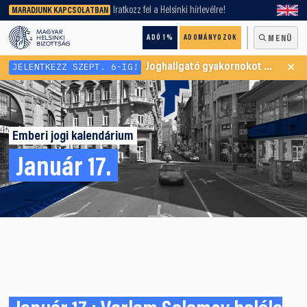
keresőnket!
Iratkozz fel a Helsinki hírlevélre!
MARADJUNK KAPCSOLATBAN
ADÓ 1%
ADOMÁNYOZOK
MENÜ
×
JELENTKEZZ SZEPT. 6-IG!
Joghallgató gyakornokot keresünk Menekültügyi Programunkba
Emberi jogi kalendárium
Január 17.