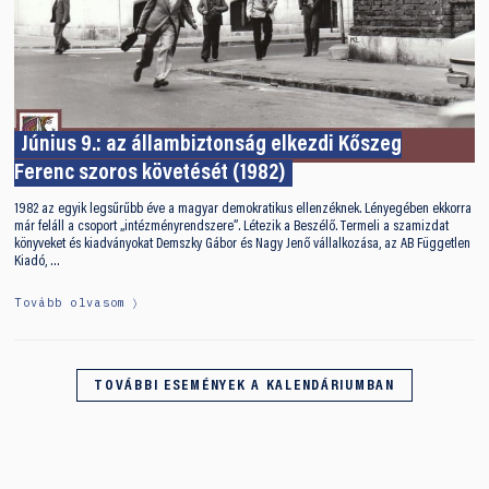
Június 9.: az állambiztonság elkezdi Kőszeg
Ferenc szoros követését (1982)
1982 az egyik legsűrűbb éve a magyar demokratikus ellenzéknek. Lényegében ekkorra
már feláll a csoport „intézményrendszere”. Létezik a Beszélő. Termeli a szamizdat
könyveket és kiadványokat Demszky Gábor és Nagy Jenő vállalkozása, az AB Független
Kiadó, …
Tovább olvasom
TOVÁBBI ESEMÉNYEK A KALENDÁRIUMBAN