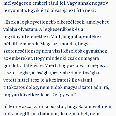
mélységesen emberi tárul fel. Vagy annak negatív
lenyomata. Egyik értő olvasója ezt írta neki:
„Ezek a legkegyetlenebb elbeszélések, amelyeket
valaha olvastam. A legkeserűbbek és a
legkönyörtelenebbek. Múlt, biográfia, emlékek
nélküli emberek. Maga azt mondja, hogy a
szerencsétlenség nem viszi közelebb egymáshoz
az embereket. Hogy mindenki csak önmagára
gondol, a túlélésre. Miért, hogy az olvasó mégis a
tisztességbe, a jóságba, az emberi méltóságba
vetett hittel tesz le a kéziratot? Ez valami
titokzatos dolog, nem tudok magyarázatot adni rá,
hogyan következik be. De így van.”
Jó lenne azzal zárni a posztot, hogy Salamovot nem
tudta megtörni a hatalom, de nem lehet, nem