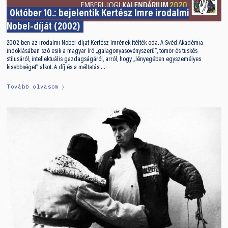
Október 10.: bejelentik Kertész Imre irodalmi
Nobel-díját (2002)
2002-ben az irodalmi Nobel-díjat Kertész Imrének ítélték oda. A Svéd Akadémia
indoklásában szó esik a magyar író „galagonyasövényszerű”, tömör és tüskés
stílusáról, intellektuális gazdagságáról, arról, hogy „lényegében egyszemélyes
kisebbséget” alkot. A díj és a méltatás …
Tovább olvasom