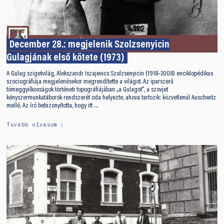
December 28.: megjelenik Szolzsenyicin
Gulagjának első kötete (1973)
A Gulag szigetvilág, Alekszandr Iszajevics Szolzsenyicin (1918–2008) enciklopédikus
szociográfiája megjelenésekor megrendítette a világot. Az iparszerű
tömeggyilkosságok történeti topográfiájában „a Gulagot”, a szovjet
kényszermunkatáborok rendszerét oda helyezte, ahova tartozik: közvetlenül Auschwitz
mellé. Az író bebizonyította, hogy itt …
Tovább olvasom