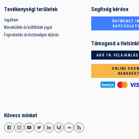
Tevékenységi területek
Segítség kérése
Jogállam
ÜGYMENET IN
KAPCSOLAT
Menekültek és külföldiek jogai
Fogvatartás és tisztességes eljárás
Támogasd a Helsinki
ADÓ 1% FELAJÁNLÁS
ONLINE ADO
BANKKÁR
Kövess minket