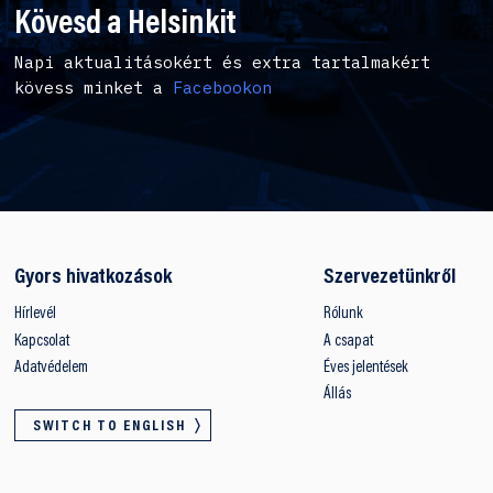
Kövesd a Helsinkit
Napi aktualitásokért és extra tartalmakért
kövess minket a
Facebookon
Gyors hivatkozások
Szervezetünkről
Hírlevél
Rólunk
Kapcsolat
A csapat
Adatvédelem
Éves jelentések
Állás
SWITCH TO ENGLISH