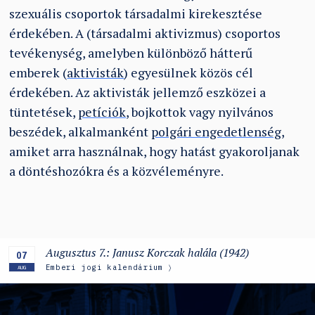
szexuális csoportok társadalmi kirekesztése
érdekében. A (társadalmi aktivizmus) csoportos
tevékenység, amelyben különböző hátterű
emberek (
aktivisták
) egyesülnek közös cél
érdekében. Az aktivisták jellemző eszközei a
tüntetések,
petíciók
, bojkottok vagy nyilvános
beszédek, alkalmanként
polgári engedetlenség
,
amiket arra használnak, hogy hatást gyakoroljanak
a döntéshozókra és a közvéleményre.
Augusztus 7.: Janusz Korczak halála (1942)
07
Emberi jogi kalendárium
AUG