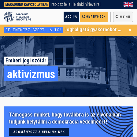
keresőnket!
Iratkozz fel a Helsinki hírlevélre!
MARADJUNK KAPCSOLATBAN
ADÓ 1%
ADOMÁNYOZOK
MENÜ
×
JELENTKEZZ SZEPT. 6-IG!
Joghallgató gyakornokot keresünk Menekültügyi Programunkba
Emberi jogi szótár
aktivizmus
Támogass minket, hogy továbbra is az élvonalban
tudjunk helytállni a demokrácia védelméért!
ADOMÁNYOZZ A HELSINKINEK