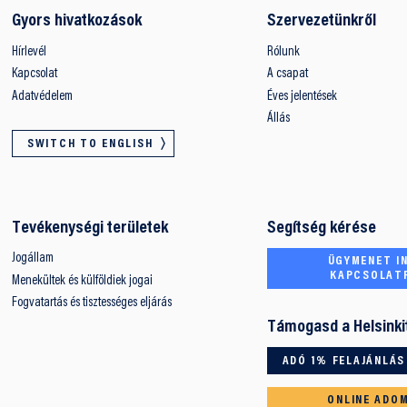
Gyors hivatkozások
Szervezetünkről
Hírlevél
Rólunk
Kapcsolat
A csapat
Adatvédelem
Éves jelentések
Állás
SWITCH TO ENGLISH
Tevékenységi területek
Segítség kérése
Jogállam
ÜGYMENET IN
KAPCSOLAT
Menekültek és külföldiek jogai
Fogvatartás és tisztességes eljárás
Támogasd a Helsinki
ADÓ 1% FELAJÁNLÁS
ONLINE ADO