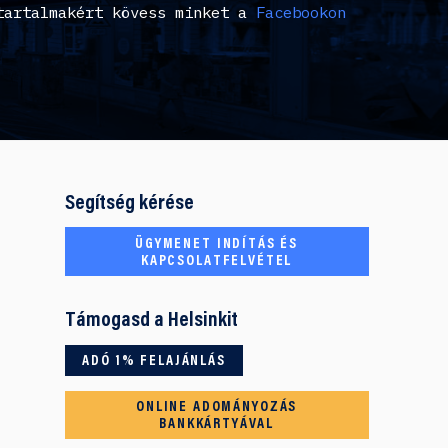
tartalmakért kövess minket a
Facebookon
Segítség kérése
ÜGYMENET INDÍTÁS ÉS
KAPCSOLATFELVÉTEL
Támogasd a Helsinkit
ADÓ 1% FELAJÁNLÁS
ONLINE ADOMÁNYOZÁS
BANKKÁRTYÁVAL