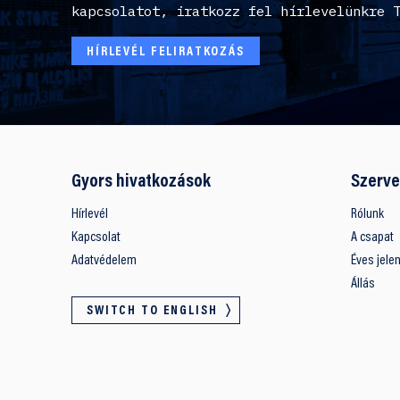
kapcsolatot, iratkozz fel hírlevelünkre 
HÍRLEVÉL FELIRATKOZÁS
Gyors hivatkozások
Szerve
Hírlevél
Rólunk
Kapcsolat
A csapat
Adatvédelem
Éves jele
Állás
SWITCH TO ENGLISH