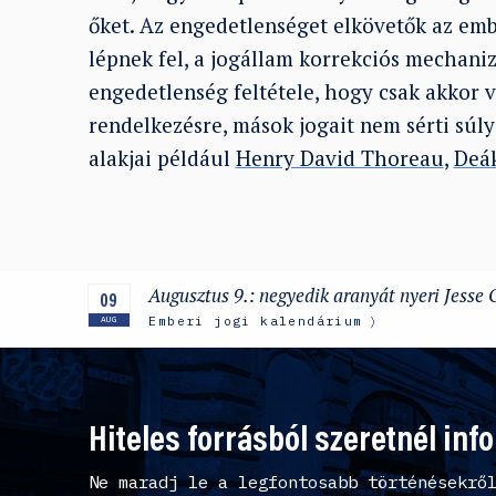
őket. Az engedetlenséget elkövetők az emb
lépnek fel, a jogállam korrekciós mechani
engedetlenség feltétele, hogy csak akkor 
rendelkezésre, mások jogait nem sérti súly
alakjai például
Henry David Thoreau
,
Deá
Augusztus 9.: negyedik aranyát nyeri Jesse 
09
Emberi jogi kalendárium
AUG
Hiteles forrásból szeretnél inf
Ne maradj le a legfontosabb történésekrő