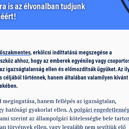
a is az élvonalban tudjunk
éért!
rőszakmentes
, erkölcsi indíttatású megszegése a
 eszköz ahhoz, hogy az emberek egyénileg vagy csoporto
az igazságtalanság ellen és előmozdítsák ügyüket. Az il
céljából történnek, hanem általában valamilyen kívánt
dekében.
d megingatása, hanem fellépés az igazságtalan,
gy hatósági gyakorlat ellen.
A polgári engedetlensé
 ami szerint az állampolgári kötelességbe bele tarto
lan törvények ellen, vagy legalább nem segítjük elő