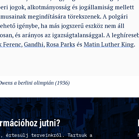
eri jogok, alkotmányosság és jogállamiság mellett
zmusainak megindítására törekszenek. A polgári
vehető igénybe, ha más jogszerű eszköz nem áll
osan, és arányos az igazságtalansággal. A leghírese
k Ferenc
,
Gandhi
,
Rosa Parks
és
Matin Luther King
.
Owens a berlini olimpián (1936)
ormációhoz jutni?
l, értesülj terveinkről. Tartsuk a