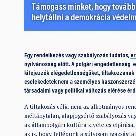
Támogass minket, hogy továbbr
helytállni a demokrácia védelm
Egy rendelkezés vagy szabályozás tudatos,
e
nyilvánosság előtt. A polgári engedetlenség
kifejezzék elégedetlenségüket, tiltakozzanak 
cselekedetek nem a személyes haszonszerzés 
társadalmi vagy politikai változás elérése ér
A tiltakozás célja nem az alkotmányos ren
méltánytalan, alapjogsértő szabályozás va
az állampolgári kultúra kivételes eljárása,
az is, hogy fellépünk a súlyosan igazságta