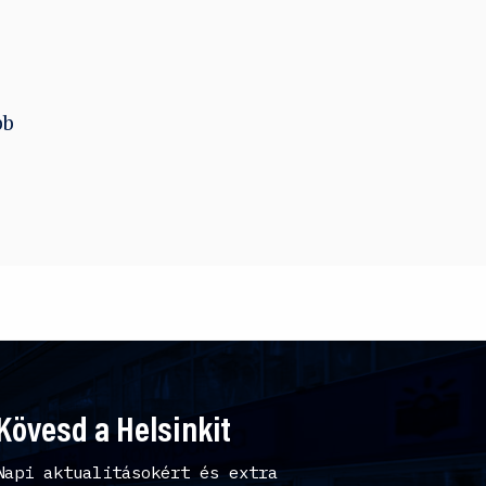
bb
Kövesd a Helsinkit
Napi aktualitásokért és extra