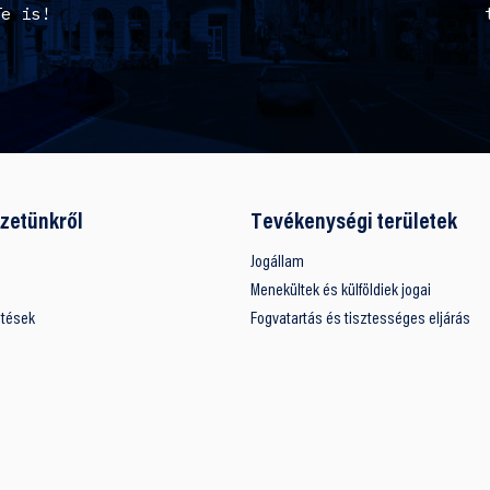
Te is!
zetünkről
Tevékenységi területek
Jogállam
Menekültek és külföldiek jogai
ntések
Fogvatartás és tisztességes eljárás