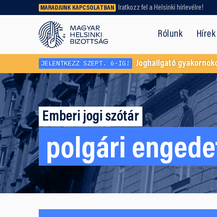
Iratkozz fel a Helsinki hírlevélre!
MARADJUNK KAPCSOLATBAN
Régebbi tartalmat vagy
dokumentumot keresel? Használd a
Rólunk
Hírek
keresőnket!
JELENTKEZZ SZEPT. 6-IG!
Joghallgató gyakornok
Emberi jogi szótár
polgári engede