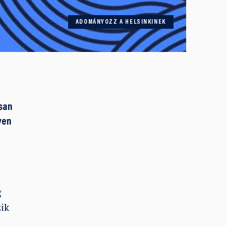
ADOMÁNYOZZ A HELSINKINEK
san
yen
g
zik