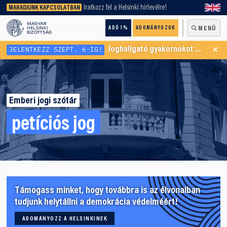
keresőnket!
Iratkozz fel a Helsinki hírlevélre!
MARADJUNK KAPCSOLATBAN
ADÓ 1%
ADOMÁNYOZOK
MENÜ
×
JELENTKEZZ SZEPT. 6-IG!
Joghallgató gyakornokot keresünk Menekültügyi Programunkba
Emberi jogi szótár
petíciós jog
Támogass minket, hogy továbbra is az élvonalban
tudjunk helytállni a demokrácia védelméért!
ADOMÁNYOZZ A HELSINKINEK