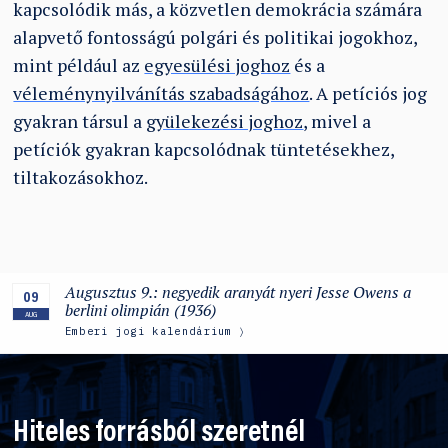
kapcsolódik más, a közvetlen demokrácia számára
alapvető fontosságú polgári és politikai jogokhoz,
mint például az
egyesülési joghoz
és a
véleménynyilvánítás szabadságához
. A petíciós jog
gyakran társul a
gyülekezési joghoz
, mivel a
petíciók gyakran kapcsolódnak tüntetésekhez,
tiltakozásokhoz.
Augusztus 9.: negyedik aranyát nyeri Jesse Owens a
09
berlini olimpián (1936)
AUG
Emberi jogi kalendárium
Hiteles forrásból szeretnél