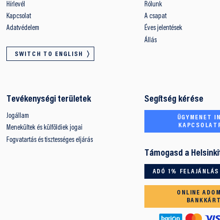
Hírlevél
Rólunk
Kapcsolat
A csapat
Adatvédelem
Éves jelentések
Állás
SWITCH TO ENGLISH
Tevékenységi területek
Segítség kérése
Jogállam
ÜGYMENET IN
KAPCSOLAT
Menekültek és külföldiek jogai
Fogvatartás és tisztességes eljárás
Támogasd a Helsinki
ADÓ 1% FELAJÁNLÁS
ONLINE ADO
BANKKÁR