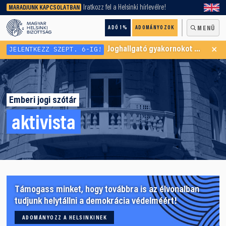
keresőnket!
Iratkozz fel a Helsinki hírlevélre!
MARADJUNK KAPCSOLATBAN
ADÓ 1%
ADOMÁNYOZOK
MENÜ
×
JELENTKEZZ SZEPT. 6-IG!
Joghallgató gyakornokot keresünk Menekültügyi Programunkba
Emberi jogi szótár
aktivista
Támogass minket, hogy továbbra is az élvonalban
tudjunk helytállni a demokrácia védelméért!
ADOMÁNYOZZ A HELSINKINEK