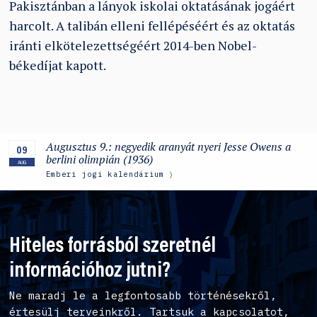
Pakisztánban a lányok iskolai oktatásának jogáért
harcolt. A talibán elleni fellépéséért és az oktatás
iránti elkötelezettségéért 2014-ben Nobel-
békedíjat kapott.
Augusztus 9.: negyedik aranyát nyeri Jesse Owens a
09
berlini olimpián (1936)
AUG
Emberi jogi kalendárium
Hiteles forrásból szeretnél
információhoz jutni?
Ne maradj le a legfontosabb történésekről,
értesülj terveinkről. Tartsuk a kapcsolatot,