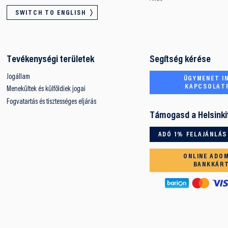
SWITCH TO ENGLISH
Tevékenységi területek
Segítség kérése
Jogállam
ÜGYMENET IN
KAPCSOLAT
Menekültek és külföldiek jogai
Fogvatartás és tisztességes eljárás
Támogasd a Helsinki
ADÓ 1% FELAJÁNLÁS
ONLINE ADO
BANKKÁR