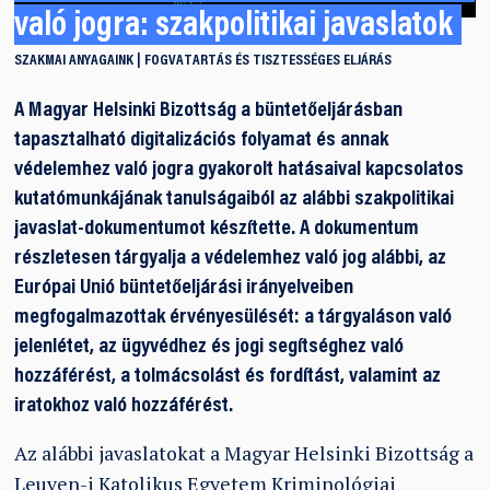
való jogra: szakpolitikai javaslatok
SZAKMAI ANYAGAINK
FOGVATARTÁS ÉS TISZTESSÉGES ELJÁRÁS
A Magyar Helsinki Bizottság a büntetőeljárásban
tapasztalható digitalizációs folyamat és annak
védelemhez való jogra gyakorolt hatásaival kapcsolatos
kutatómunkájának tanulságaiból az alábbi szakpolitikai
javaslat-dokumentumot készítette. A dokumentum
részletesen tárgyalja a védelemhez való jog alábbi, az
Európai Unió büntetőeljárási irányelveiben
megfogalmazottak érvényesülését: a tárgyaláson való
jelenlétet, az ügyvédhez és jogi segítséghez való
hozzáférést, a tolmácsolást és fordítást, valamint az
iratokhoz való hozzáférést.
Az alábbi javaslatokat a Magyar Helsinki Bizottság a
Leuven-i Katolikus Egyetem Kriminológiai