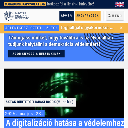
keresőnket!
Iratkozz fel a Helsinki hírlevélre!
MARADJUNK KAPCSOLATBAN
ADÓ 1%
ADOMÁNYOZOK
MENÜ
×
JELENTKEZZ SZEPT. 6-IG!
Joghallgató gyakornokot keresünk Menekültügyi Programunkba
Támogass minket, hogy továbbra is az élvonalban
tudjunk helytállni a demokrácia védelméért!
ADOMÁNYOZZ A HELSINKINEK
5 cikk
AKTÁK
BÜNTETŐELJÁRÁSI JOGOK
2025. május 23.
A digitalizáció hatása a védelemhez