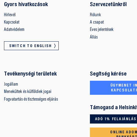
Gyors hivatkozások
Szervezetünkről
Hírlevél
Rólunk
Kapcsolat
A csapat
Adatvédelem
Éves jelentések
Állás
SWITCH TO ENGLISH
Tevékenységi területek
Segítség kérése
Jogállam
ÜGYMENET IN
KAPCSOLAT
Menekültek és külföldiek jogai
Fogvatartás és tisztességes eljárás
Támogasd a Helsinki
ADÓ 1% FELAJÁNLÁS
ONLINE ADO