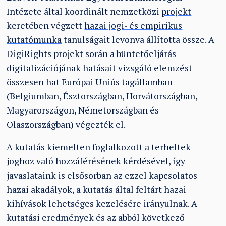
Intézete által koordinált nemzetközi
projekt
keretében végzett
hazai jogi- és empirikus
kutatómunka
tanulságait levonva állította össze. A
DigiRights
projekt során a büntetőeljárás
digitalizációjának hatásait vizsgáló elemzést
összesen hat Európai Uniós tagállamban
(Belgiumban, Észtországban, Horvátországban,
Magyarországon, Németországban és
Olaszországban) végezték el.
A kutatás kiemelten foglalkozott a terheltek
joghoz való hozzáférésének kérdésével, így
javaslataink is elsősorban az ezzel kapcsolatos
hazai akadályok, a kutatás által feltárt hazai
kihívások lehetséges kezelésére irányulnak. A
kutatási eredmények és az abból következő