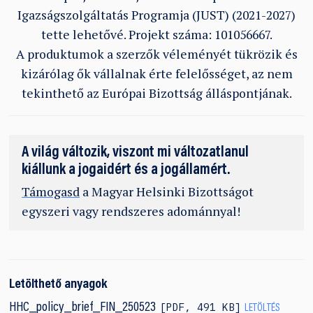
Igazságszolgáltatás Programja (JUST) (2021-2027)
tette lehetővé. Projekt száma: 101056667.
A produktumok a szerzők véleményét tükrözik és
kizárólag ők vállalnak érte felelősséget, az nem
tekinthető az Európai Bizottság álláspontjának.
A világ változik, viszont mi változatlanul
kiállunk a jogaidért és a jogállamért.
Támogasd
a Magyar Helsinki Bizottságot
egyszeri vagy rendszeres adománnyal!
Letölthető anyagok
PDF
,
491 KB
HHC_policy_brief_FIN_250523
LETÖLTÉS