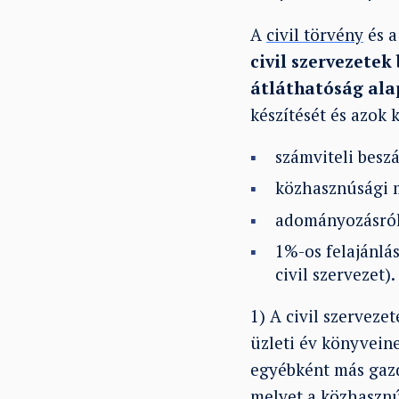
A
civil törvény
és 
civil szervezetek
átláthatóság alap
készítését és azok 
számviteli besz
közhasznúsági m
adományozásról
1%-os felajánlá
civil szervezet).
1) A civil szerveze
üzleti év könyvein
egyébként más gazd
melyet a közhasznú