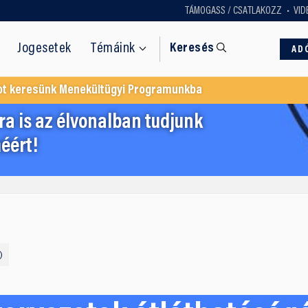
TÁMOGASS / CSATLAKOZZ
VID
Jogesetek
Témáink
Keresés
AD
ot keresünk Menekültügyi Programunkba
a is az élvonalban tudjunk
éért!