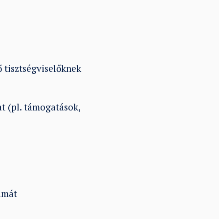
 tisztségviselőknek
t (pl. támogatások,
ámát