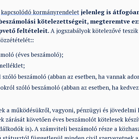
a
kapcsolódó kormányrendelet
jelenleg is átfogóa
 beszámolási kötelezettségeit, megteremtve ez
vető feltételeit
. A jogszabályok kötelezővé teszi
közzétételét::
ámoló (éves beszámoló);
elléklet;
 szóló beszámoló (abban az esetben, ha vannak ad
sokról szóló beszámoló (abban az esetben, ha kedvez
tek a működésükről, vagyoni, pénzügyi és jövedelmi 
ek zárását követően éves beszámolót kötelesek készí
álkodók is). A számviteli beszámoló része a közhas
 státusztól függetlenül minden civil szervezetnek a