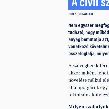
A civil 
HÍREK
JOGÁLLAM
Nem egyszer megfoga
tudható, hogy működé
anyag bemutatja azt,
vonatkozó követelmé
összefoglalja, milyen
A szövegben kitérü
akkor miként lehet
növelése nélkül elé
állampolgárok egy 
tekintsünk kötelező
Milyen szabályok