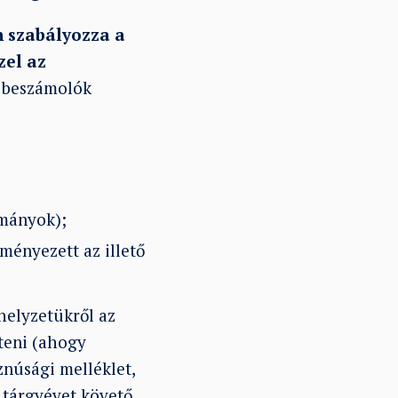
n szabályozza a
zel az
k beszámolók
ományok);
ményezett az illető
helyzetükről az
teni (ahogy
znúsági melléklet,
 tárgyévet követő