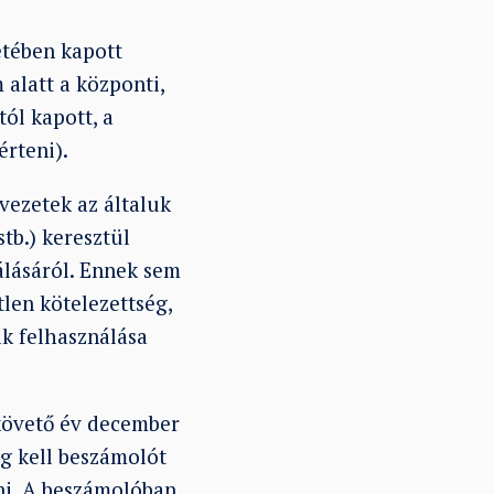
tében kapott
alatt a központi,
ól kapott, a
érteni).
vezetek az általuk
tb.) keresztül
lásáról. Ennek sem
len kötelezettség,
k felhasználása
t követő év december
ig kell beszámolót
ni. A beszámolóban