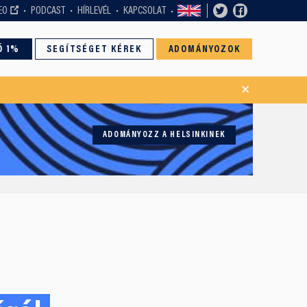
EO
PODCAST
HÍRLEVÉL
KAPCSOLAT
Ó 1%
SEGÍTSÉGET KÉREK
ADOMÁNYOZOK
×
ADOMÁNYOZZ A HELSINKINEK