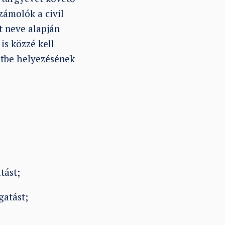
zámolók a civil
t neve alapján
is közzé kell
étbe helyezésének
tást;
atást;