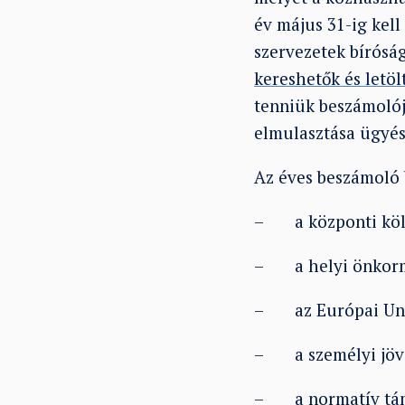
év május 31-ig kell
szervezetek bírósá
kereshetők és letöl
tenniük beszámolój
elmulasztása ügyés
Az éves beszámoló b
– a központi költ
– a helyi önkormá
– az Európai Unió 
– a személyi jöve
– a normatív tám