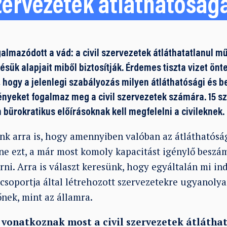
szervezetek átláthatóság
lmazódott a vád: a civil szervezetek átláthatatlanul 
sük alapjait miből biztosítják. Érdemes tiszta vizet önt
 hogy a jelenlegi szabályozás milyen átláthatósági és 
nyeket fogalmaz meg a civil szervezetek számára. 15 s
 bürokratikus előírásoknak kell megfelelni a civileknek.
nk arra is, hogy amennyiben valóban az átláthatóság
ne ezt, a már most komoly kapacitást igénylő beszám
rni. Arra is választ keresünk, hogy egyáltalán mi in
csoportja által létrehozott szervezetekre ugyanolya
nek, mint az államra.
 vonatkoznak most a civil szervezetek átlátha