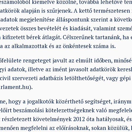
beszámolóból kiemelve közölné, továbbá lehetővé te
tkörök alapján is szűrjenek. A kettő természetesen 
 adatok megjelenítése álláspontunk szerint a követ
vezetek összes bevételét és kiadását, valamint szemé
 kifizetett bérek átlagát. Célszerűnek tartanánk, ha 
 az alkalmazottak és az önkéntesek száma is.
őfelülete rengeteget javult az elmúlt időben, minős
i adatok, illetve az imént javasolt adatkörök keres
civil szervezeti adatbázis letölthetőségét, vagy gépi
arlament.hu).
ne, hogy a jogalkotók közérthető segítséget, iránym
előírt beszámolási kötelezettségeknek való megfelel
t részletezett követelmények 2012 óta hatályosak, és
enően megfelelni az előírásoknak, sokan közülük, 