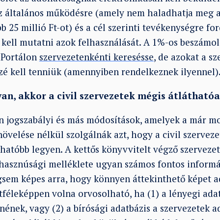
 az általános működésre (amely nem haladhatja meg 
b 25 millió Ft-ot) és a cél szerinti tevékenységre fo
e kell mutatni azok felhasználását. A 1%-os beszám
s Portálon
szervezetenkénti keresésse
, de azokat a s
zé kell tenniük (amennyiben rendelkeznek ilyennel)
 van, akkor a civil szervezetek mégis átláthat
 jogszabályi és más módosítások, amelyek a már mos
övelése nélkül szolgálnák azt, hogy a civil szerve
thatóbb legyen. A kettős könyvvitelt végző szervezet
hasznúsági melléklete ugyan számos fontos informá
gsem képes arra, hogy könnyen áttekinthető képet a
tféleképpen volna orvosolható, ha (1) a lényegi ada
ének, vagy (2) a bírósági adatbázis a szervezetek a