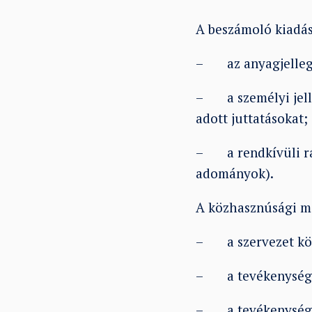
A beszámoló kiadási
– az anyagjellegű
– a személyi jelle
adott juttatásokat;
– a rendkívüli ráfo
adományok).
A közhasznúsági me
– a szervezet köz
– a tevékenységek 
– a tevékenység 