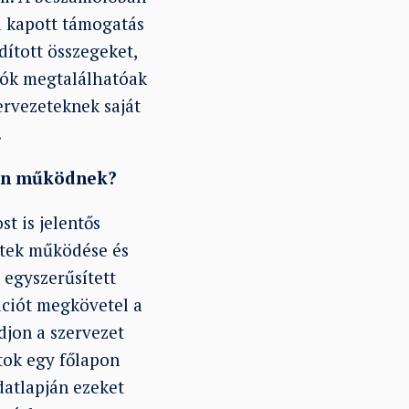
a kapott támogatás
rdított összegeket,
olók megtalálhatóak
zervezeteknek saját
.
óan működnek?
t is jelentős
zetek működése és
 egyszerűsített
ciót megkövetel a
djon a szervezet
tok egy főlapon
datlapján ezeket