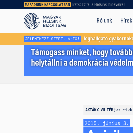
Iratkozz fel a Helsinki hírlevélre!
MARADJUNK KAPCSOLATBAN
Régebbi tartalmat vagy
dokumentumot keresel? Használd a
Rólunk
Hírek
keresőnket!
JELENTKEZZ SZEPT. 6-IG!
Joghallgató gyakornok
Támogass minket, hogy továbbr
helytállni a demokrácia védelm
93 cikk
AKTÁK
CIVIL TÉR
2015. június 3.