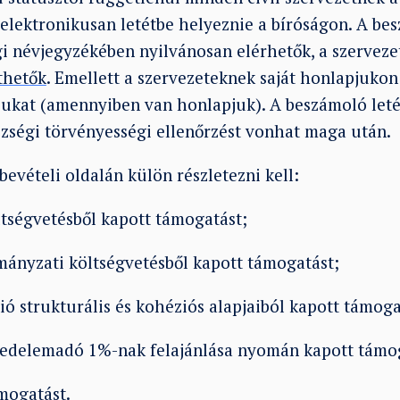
 elektronikusan letétbe helyeznie a bíróságon. A bes
gi névjegyzékében nyilvánosan elérhetők, a szerveze
thetők
. Emellett a szervezeteknek saját honlapjukon 
ukat (amennyiben van honlapjuk). A beszámoló let
zségi törvényességi ellenőrzést vonhat maga után.
evételi oldalán külön részletezni kell:
ségvetésből kapott támogatást;
nyzati költségvetésből kapott támogatást;
strukturális és kohéziós alapjaiból kapott támoga
delemadó 1%-nak felajánlása nyomán kapott támog
ogatást.