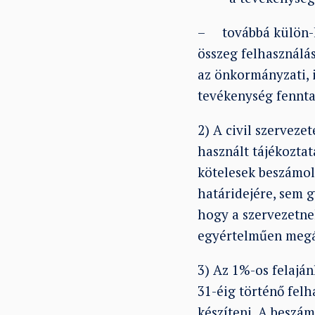
– továbbá külön-k
összeg felhasználá
az önkormányzati, i
tevékenység fenntar
2) A civil szerveze
használt tájékoztat
kötelesek beszámol
határidejére, sem g
hogy a szervezetne
egyértelműen megá
3) Az 1%-os felaján
31-éig történő felh
készíteni. A beszá