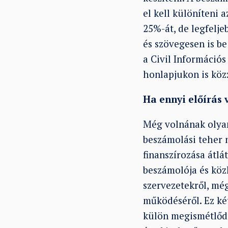
el kell különíteni
25%-át, de legfeljeb
és szövegesen is b
a Civil Információ
honlapjukon is köz
Ha ennyi előírás
Még volnának olyan
beszámolási teher n
finanszírozása átlá
beszámolója és köz
szervezetekről, mé
működéséről. Ez ké
külön megismétlődn