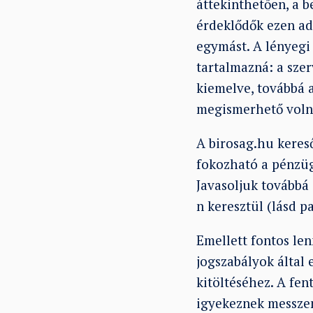
áttekinthetően, a 
érdeklődők ezen ada
egymást. A lényegi
tartalmazná: a szer
kiemelve, továbbá a
megismerhető volna
A birosag.hu keres
fokozható a pénzügy
Javasoljuk továbbá 
n keresztül (lásd p
Emellett fontos len
jogszabályok által 
kitöltéséhez. A fen
igyekeznek messzem