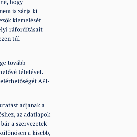
nné, hogy
nem is zárja ki
kezők kiemelését
lyi ráfordításait
ezen túl
ége tovább
hetővé tételével.
 elérhetőségét API-
utatást adjanak a
éshez, az adatlapok
 bár a szervezetek
különösen a kisebb,