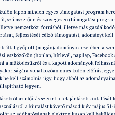
ülön lapon minden egyes támogatási program kere
sát, számszerűen és szövegesen (támogatási program 
lletve nemzetközi forrásból, illetve más gazdálkodót
tását, fejlesztését célzó támogatást, adományt kell 
tek által gyűjtött (magán)adományok esetében a szer
ási eszközökön (honlap, hírlevél, napilap, Facebook s
ni a működésükről és a kapott adományok felhaszná
yakoriságára vonatkozóan nincs külön előírás, egyet
k be kell számolnia úgy, hogy abból az adományaina
llapítható legyen.
lásokról az előírás szerint a felajánlások kiutalásá
asználásról a kiutalást követő második év május 31-
molót az adóhatóságnak elektronikusan kell bekülde