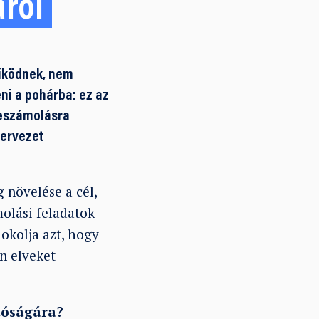
áról
működnek, nem
eni a pohárba: ez az
beszámolásra
zervezet
 növelése a cél,
olási feladatok
dokolja azt, hogy
n elveket
tóságára?