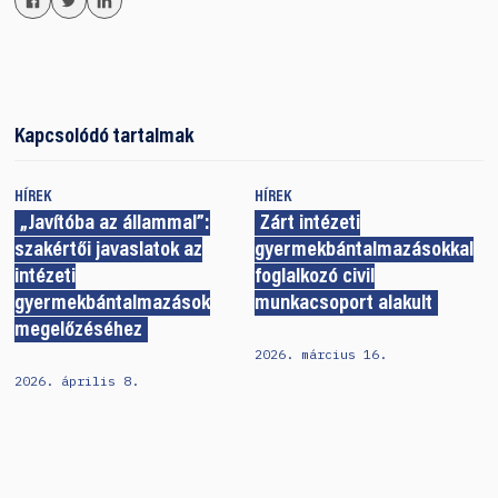
Kapcsolódó tartalmak
HÍREK
HÍREK
„Javítóba az állammal”:
Zárt intézeti
szakértői javaslatok az
gyermekbántalmazásokkal
intézeti
foglalkozó civil
gyermekbántalmazások
munkacsoport alakult
megelőzéséhez
2026. március 16.
2026. április 8.