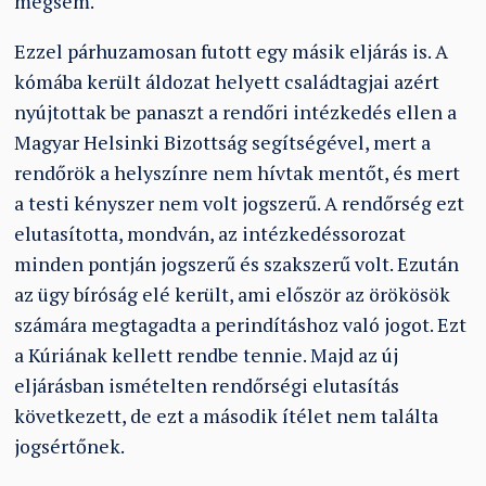
mégsem.
Ezzel párhuzamosan futott egy másik eljárás is. A
kómába került áldozat helyett családtagjai azért
nyújtottak be panaszt a rendőri intézkedés ellen a
Magyar Helsinki Bizottság segítségével, mert a
rendőrök a helyszínre nem hívtak mentőt, és mert
a testi kényszer nem volt jogszerű. A rendőrség ezt
elutasította, mondván, az intézkedéssorozat
minden pontján jogszerű és szakszerű volt. Ezután
az ügy bíróság elé került, ami először az örökösök
számára megtagadta a perindításhoz való jogot. Ezt
a Kúriának kellett rendbe tennie. Majd az új
eljárásban ismételten rendőrségi elutasítás
következett, de ezt a második ítélet nem találta
jogsértőnek.