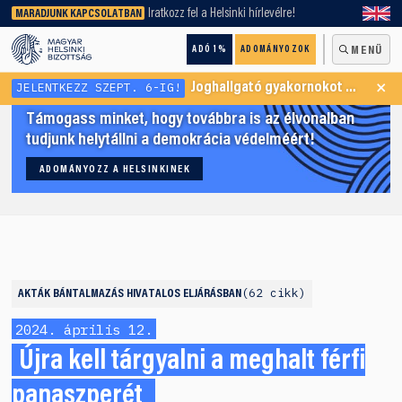
keresőnket!
Iratkozz fel a Helsinki hírlevélre!
MARADJUNK KAPCSOLATBAN
ADÓ 1%
ADOMÁNYOZOK
MENÜ
×
JELENTKEZZ SZEPT. 6-IG!
Joghallgató gyakornokot keresünk Menekültügyi Programunkba
Támogass minket, hogy továbbra is az élvonalban
tudjunk helytállni a demokrácia védelméért!
ADOMÁNYOZZ A HELSINKINEK
62 cikk
AKTÁK
BÁNTALMAZÁS HIVATALOS ELJÁRÁSBAN
2024. április 12.
Újra kell tárgyalni a meghalt férfi
panaszperét