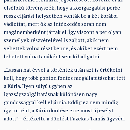
elsőfokú törvényszék, hogy a közigazgatási perbe
rossz eljárási helyzetben vonták be a két korábbi
vádlottat, mert ők az intézkedés során nem
magánemberként jártak el. Így viszont a per olyan
személyek részvételével is zaljott, akik nem
vehettek volna részt benne, és akiket ezért nem
lehetett volna tanúként sem kihallgatni.
„Lassan hat évvel a történtek után azt is értékelni
kell, hogy több ponton fontos megállapításokat tett
a Kúria. Ilyen súlyú ügyben az
igazságszolgáltatásnak különösen nagy
gondossággal kell eljárnia. Eddig ez nem mindig
így történt, a Kúria döntése erre most új esélyt
adott” – értékelte a döntést Fazekas Tamás ügyvéd.