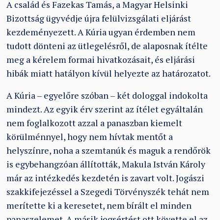
A család és Fazekas Tamás, a Magyar Helsinki
Bizottság ügyvédje újra felülvizsgálati eljárást
kezdeményezett. A Kúria ugyan érdemben nem
tudott dönteni az ütlegelésről, de alaposnak ítélte
meg a kérelem formai hivatkozásait, és eljárási
hibák miatt hatályon kívül helyezte az határozatot.
A Kúria – egyelőre szóban – két dologgal indokolta
mindezt. Az egyik érv szerint az ítélet egyáltalán
nem foglalkozott azzal a panaszban kiemelt
körülménnyel, hogy nem hívtak mentőt a
helyszínre, noha a szemtanúk és maguk a rendőrök
is egybehangzóan állították, Makula István Károly
már az intézkedés kezdetén is zavart volt. Jogászi
szakkifejezéssel a Szegedi Törvényszék tehát nem
merítette ki a keresetet, nem bírált el minden
panaszelemet. A másik jogsértést ott követte el az