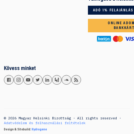
ADÓ 1% FELAJÁNLÁS
ONLINE ADO
BANKKÁR
Kövess minket
© 2026 Magyar Helsinki Bizottság · All rights reserved ·
Adatvédelem és felhasználási feltételek
Design & Sitebuild:
Hydrogene