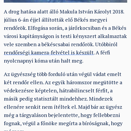
A drog hatása alatt álló Makula István Károlyt 2018.
július 6-án éjjel állították elő Békés megyei
rendőrök. Elfogása során, a járőrkocsiban és a Békés
városi kapitányságon is testi kényszert alkalmaztak
vele szemben a békéscsabai rendőrök. Utóbbiról
rendőrségi kamera-felvétel is készült
. A férfi
nyolcnapnyi kóma után halt meg.
Az ügyészség több forduló után végül vádat emelt
két rendőr ellen. Az egyik háromszor megütötte a
védekezésre képtelen, hátrabilincselt férfit, a
másik pedig statisztált mindehhez. Mindezek
ellenére senkit nem ítéltek el. Majd bár az ügyész
még a tárgyaláson bejelentette, hogy fellebbezni
fognak, végül a főnöke megírta a bíróságnak, hogy