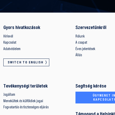
Gyors hivatkozások
Szervezetünkről
Hírlevél
Rólunk
Kapcsolat
A csapat
Adatvédelem
Éves jelentések
Állás
SWITCH TO ENGLISH
Tevékenységi területek
Segítség kérése
Jogállam
ÜGYMENET IN
KAPCSOLAT
Menekültek és külföldiek jogai
Fogvatartás és tisztességes eljárás
Támogasd a Helsinki