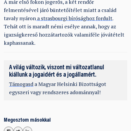
A már első fokon jogerős, a két rendőr
felmentésével járó büntetőítélet miatt a család
tavaly nyáron
a strasbourgi bírósághoz fordult
.
Tehát ott is maradt némi esélye annak, hogy az
igazságkereső hozzátartozók valamiféle jóvátételt
kaphassanak.
A világ változik, viszont mi változatlanul
kiállunk a jogaidért és a jogállamért.
Támogasd
a Magyar Helsinki Bizottságot
egyszeri vagy rendszeres adománnyal!
Megosztom másokkal