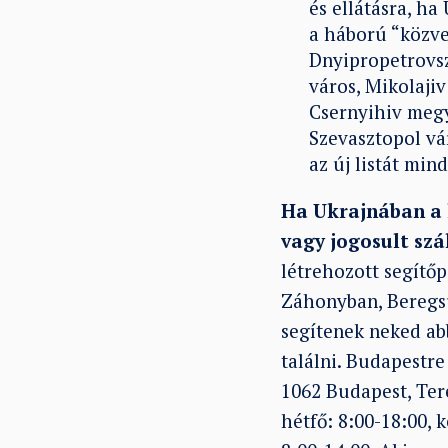
és ellátásra, h
a háború “közve
Dnyipropetrovsz
város, Mikolaji
Csernyihiv meg
Szevasztopol vár
az új listát min
Ha Ukrajnában a 
vagy jogosult szá
létrehozott segítő
Záhonyban, Beregsu
segítenek neked ab
találni. Budapestr
1062 Budapest, Teré
hétfő: 8:00-18:00, 