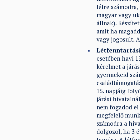
létre számodra,
magyar vagy uk
állnak). Készít
amit ha magadda
vagy jogosult. 
Létfenntartás
esetében havi 13
kérelmet a járá
gyermekeid szá
családtámogatás
15. napjáig foly
járási hivataln
nem fogadod el a
megfelelő munka
számodra a hiva
dolgozol, ha 3 é
tanulsz. A létf