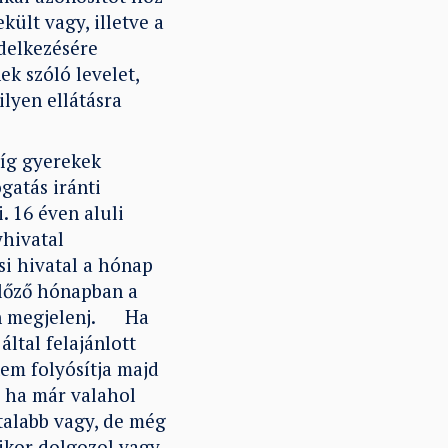
ült vagy, illetve a
delkezésére
k szóló levelet,
lyen ellátásra
míg gyerekek
gatás iránti
 16 éven aluli
hivatal
si hivatal a hónap
gelőző hónapban a
ban megjelenj. Ha
által felajánlott
em folyósítja majd
, ha már valahol
atalabb vagy, de még
mikor dolgozol vagy