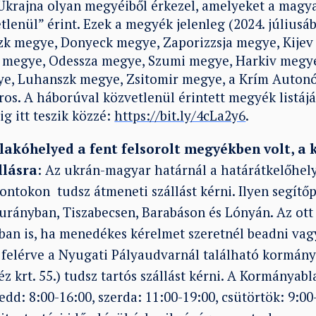
a Ukrajna olyan megyéiből érkezel, amelyeket a magy
tlenül” érint. Ezek a megyék jelenleg (2024. júliusá
k megye, Donyeck megye, Zaporizzsja megye, Kijev
v megye, Odessza megye, Szumi megye, Harkiv megy
ye, Luhanszk megye, Zsitomir megye, a Krím Auton
os. A háborúval közvetlenül érintett megyék listáját
dig
itt
teszik közzé:
https://bit.ly/4cLa2y6
.
lakóhelyed a fent felsorolt megyékben volt, a
llásra
: Az ukrán-magyar határnál a határátkelőhel
pontokon tudsz átmeneti szállást kérni. Ilyen segít
rányban, Tiszabecsen, Barabáson és Lónyán. Az ott
ban is, ha menedékes kérelmet szeretnél beadni vagy
e felérve a Nyugati Pályaudvarnál található kormán
z krt. 55.) tudsz tartós szállást kérni. A Kormányabl
kedd: 8:00-16:00, szerda: 11:00-19:00, csütörtök: 9:00