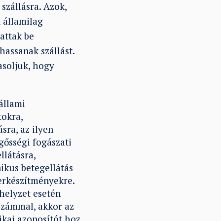
szállásra. Azok,
 államilag
hattak be
hassanak szállást.
asoljuk, hogy
állami
tokra,
sra, az ilyen
gősségi fogászati
llátásra,
nikus betegellátás
erkészítményekre.
helyzet esetén
számmal, akkor az
ikai azonosítót hoz