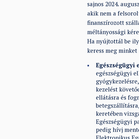
sajnos 2024. augusz
akik nem a felsorol
finanszírozott szál
méltányossági kére
Ha nyújtottál be il
keress meg minket
Egészségügyi e
egészségügyi el
gyógykezelésre, 
kezelést követő
ellátásra és fog
betegszállításra
keretében vizsg
Egészségügyi pa
pedig hívj ment
Elektronikus Eg