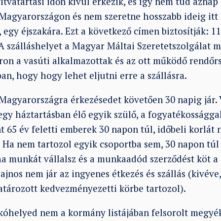
yitvatartási időn kívül érkezik, és így nem tud aznap 
 Magyarországon és nem szeretne hosszabb ideig itt 
s, egy éjszakára. Ezt a következő címen biztosítják: 
A szálláshelyet a Magyar Máltai Szeretetszolgálat m
on a vasúti alkalmazottak és az ott működő rendőr
an, hogy hogy lehet eljutni erre a szállásra.
a Magyarországra érkezésedet követően 30 napig jár.
 egy háztartásban élő egyik szülő, a fogyatékosságga
 65 év feletti emberek 30 napon túl, időbeli korlát
t. Ha nem tartozol egyik csoportba sem, 30 napon túl 
 ha munkát vállalsz és a munkaadód szerződést köt a 
jnos nem jár az ingyenes étkezés és szállás (
kivéve,
ározott kedvezményezetti körbe tartozol).
kóhelyed nem a kormány listájában felsorolt megyék