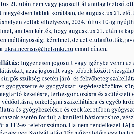
tus 21. után nem vagy jogosult államilag biztosított 
t megyékben laktak korábban, de augusztus 21. előtt
láshelyen voltak elhelyezve, 2024. július 10-ig nyújt
lmet, amiben kérték, hogy augusztus 21. után is kap
yen méltányossági kérelmet, de azt elutasították, jav
 a
ukrainecrisis@helsinki.hu
email címen.
llátás
: Ingyenesen jogosult vagy igénybe venni az 
látásokat, azaz jogosult vagy többek között vizsgála
sürgős szükség esetén járó- és fekvőbeteg szakellátá
en gyógyszerre és gyógyászati segédeszközökre, sür
megtartó kezelésre, terhesgondozásra és szülészeti e
, védőoltásra, onkológiai szakellátásra és egyéb kró
álatra és gyógykezelésre és ezek keretében gyógysz
naszok esetén fordulj a kerületi háziorvoshoz, vész
őt a 112-es telefonszámon. Ha nem rendelkezel TAJ 
észségügyi Szolgáltatási Tér működtetője egy techn