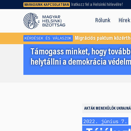
Iratkozz fel a Helsinki hírlevélre!
MARADJUNK KAPCSOLATBAN
Régebbi tartalmat vagy
dokumentumot keresel? Használd a
Rólunk
Hírek
keresőnket!
KÉRDÉSEK ÉS VÁLASZOK
Migrációs paktum közérth
Támogass minket, hogy továbbr
helytállni a demokrácia védelm
AKTÁK
MENEKÜLŐK UKRAJNÁ
2022. június 7.