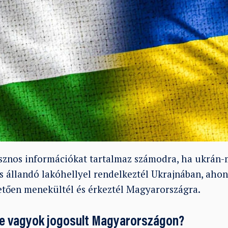
asznos információkat tartalmaz számodra, ha ukrán-
és állandó lakóhellyel rendelkeztél Ukrajnában, ahon
etően menekültél és érkeztél Magyarországra.
e vagyok jogosult Magyarországon?