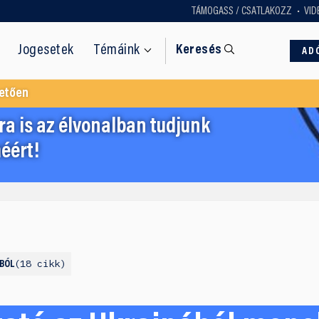
TÁMOGASS / CSATLAKOZZ
VID
Jogesetek
Témáink
Keresés
AD
etően
a is az élvonalban tudjunk
éért!
18 cikk
BÓL