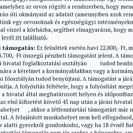
 amelyhez az orvos rögzíti a rendszerben, hogy menek
rán úti okmányaid az adatait (amennyiben azok ren
ettünk egy orvosoknak és egészségügyi intézményekne
l viszel a kórházba, segíthet elmagyarázni, hogy mi
A
levél itt található
.
i támogatás:
Ez felnőttek esetén havi 22.800,- Ft, 
.700,- Ft összegű pénzbeli támogatást jelent. A támo
si hivatal foglalkoztatási osztályán tudod beadni.
mára a kérelmet a kormányablakban vagy a kormány
i főosztályán tudod benyújtani. A támogatást a járá
ósítja. A folyósítás feltétele, hogy a folyósítást me
ál a hivatal által meghatározott helyen és időpont
z első kifizetést követő 45 nap után a járási hivatal 
helyet , akkor a létfenntartási támogatást már n
tal. A felajánlott munkahelyet nem kell elfogadnod
v alatti gyerekről gondoskodsz, vagy ha 18 évnél fi
enntartási támogatás nem jár azokra a hónapokra, a