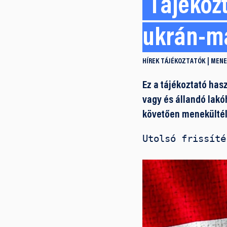
Tájékoz
ukrán-ma
HÍREK
TÁJÉKOZTATÓK
MENE
Ez a tájékoztató has
vagy és állandó lakó
követően menekültél
Utolsó frissíté