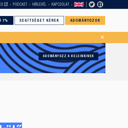
EO
PODCAST
HÍRLEVÉL
KAPCSOLAT
Ó 1%
SEGÍTSÉGET KÉREK
ADOMÁNYOZOK
×
ADOMÁNYOZZ A HELSINKINEK