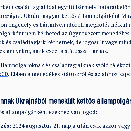
rként családtagjaiddal együtt bármely határátkelő
országra. Ukrán-magyar kettős állampolgárként Ma
lön engedély és bármilyen időbeli megkötés nélkül i
lgárként nem kérheted az úgynevezett menedékes s
k és családtagjaik kérhetnek, de jogosult vagy min
ezményekre, amik ezzel a státusszal járnak.
llampolgároknak és családtagjaiknak szóló tájékoztat
Xp0D
. Ebben a menedékes státuszról és az ahhoz kap
annak Ukrajnából menekült kettős állampolgá
ős állampolgárként ezekhez van jogod:
ezés
: 2024 augusztus 21. napja után csak akkor vagy 