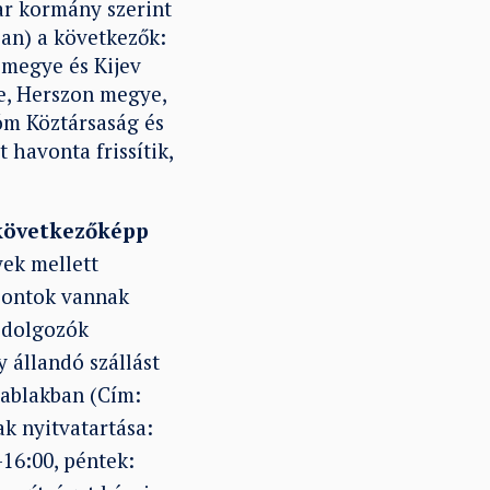
ar kormány szerint
ban) a következők:
 megye és Kijev
e, Herszon megye,
óm Köztársaság és
 havonta frissítik,
 következőképp
yek mellett
őpontok vannak
 dolgozók
 állandó szállást
yablakban (Cím:
ak nyitvatartása:
-16:00, péntek: