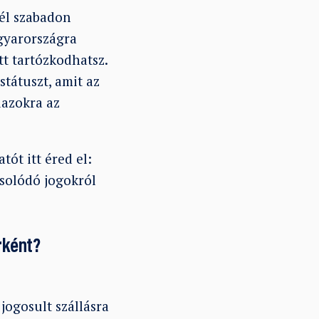
nél szabadon
gyarországra
tt tartózkodhatsz.
tátuszt, amit az
dazokra az
ót itt éred el:
csolódó jogokról
rként?
jogosult szállásra