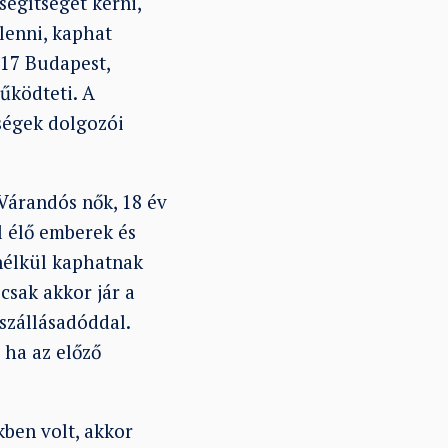
segítséget kérni,
lenni, kaphat
1117 Budapest,
űködteti. A
ségek dolgozói
 Várandós nők, 18 év
l élő emberek és
 nélkül kaphatnak
csak akkor jár a
szállásadóddal.
 ha az előző
ben volt, akkor