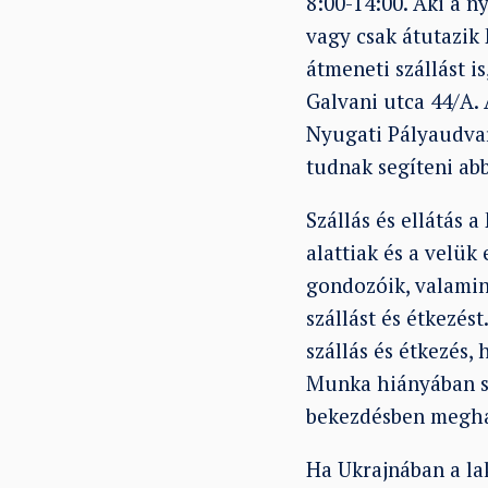
8:00-14:00. Aki a n
vagy csak átutazik
átmeneti szállást i
Galvani utca 44/A. 
Nyugati Pályaudvar
tudnak segíteni abb
Szállás és ellátás 
alattiak és a velük
gondozóik, valamint
szállást és étkezés
szállás és étkezés,
Munka hiányában sa
bekezdésben meghat
Ha Ukrajnában a la