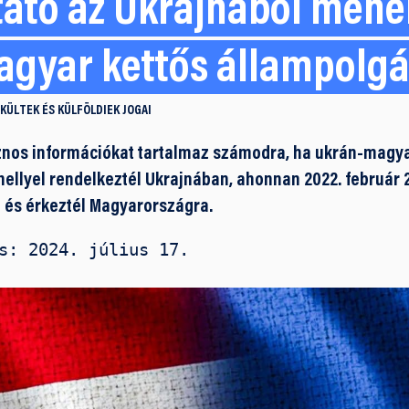
tató az Ukrajnából mene
gyar kettős állampolg
KÜLTEK ÉS KÜLFÖLDIEK JOGAI
znos információkat tartalmaz számodra, ha ukrán-magyar
hellyel rendelkeztél Ukrajnában, ahonnan 2022. február 
 és érkeztél Magyarországra.
s: 2024. július 17.
