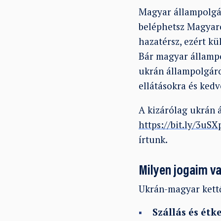
Magyar állampolgá
beléphetsz Magyar
hazatérsz, ezért kü
Bár magyar állampo
ukrán állampolgáro
ellátásokra és kedv
A kizárólag ukrán á
https://bit.ly/3uS
írtunk.
Milyen jogaim v
Ukrán-magyar kett
Szállás és étk