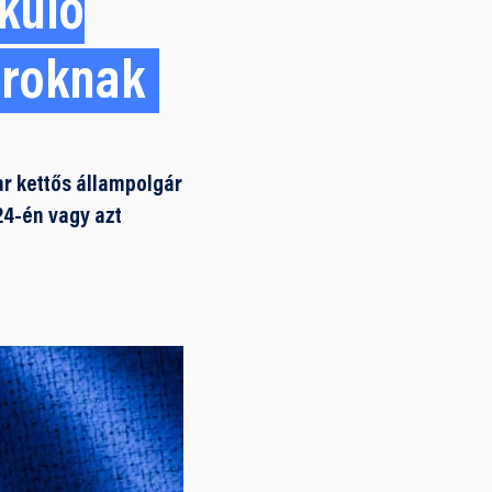
külő
ároknak
 kettős állampolgár
24-én vagy azt