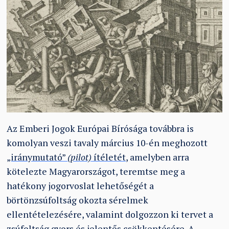
Az Emberi Jogok Európai Bírósága továbbra is
komolyan veszi tavaly március 10-én meghozott
„iránymutató”
(pilot)
ítéletét,
amelyben arra
kötelezte Magyarországot, teremtse meg a
hatékony jogorvoslat lehetőségét a
börtönzsúfoltság okozta sérelmek
ellentételezésére, valamint dolgozzon ki tervet a
zsúfoltság gyors és jelentős csökkentésére. A