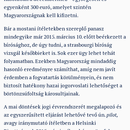
egyenként 300 euró, amelyet szintén
Magyarországnak kell kifizetni.
Bár a mostani ítéletekben szereplő panasz
mindegyike már 2015. március 10. előtt beérkezett a
bírósághoz, de úgy tudni, a strasbourgi bíróság
vizsgál későbbieket is. Sok ezer ügy lehet tehát
folyamatban. Ezekben Magyarország mindaddig
hasonló eredményre számíthat, amíg nem javít
érdemben a fogvatartás körülményein, és nem
biztosít hatékony hazai jogorvoslati lehetőséget a
börtönzsúfoltság károsultjainak.
A mai döntések jogi érvrendszerét megalapozó és
az egyszerűsített eljárást lehetővé tevő ún.
pilot,
avagy iránymutató ítéletben a Helsinki