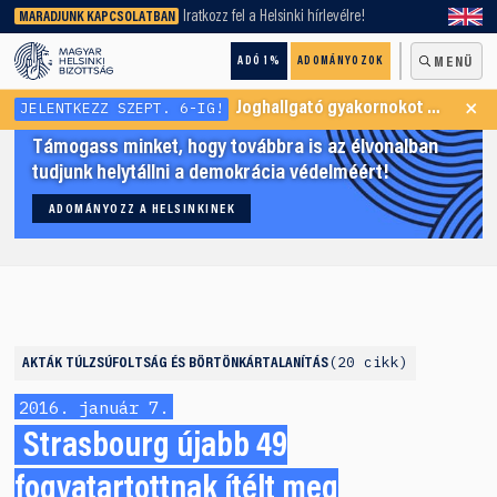
keresőnket!
Iratkozz fel a Helsinki hírlevélre!
MARADJUNK KAPCSOLATBAN
ADÓ 1%
ADOMÁNYOZOK
MENÜ
×
JELENTKEZZ SZEPT. 6-IG!
Joghallgató gyakornokot keresünk Menekültügyi Programunkba
Támogass minket, hogy továbbra is az élvonalban
tudjunk helytállni a demokrácia védelméért!
ADOMÁNYOZZ A HELSINKINEK
20 cikk
AKTÁK
TÚLZSÚFOLTSÁG ÉS BÖRTÖNKÁRTALANÍTÁS
2016. január 7.
Strasbourg újabb 49
fogvatartottnak ítélt meg