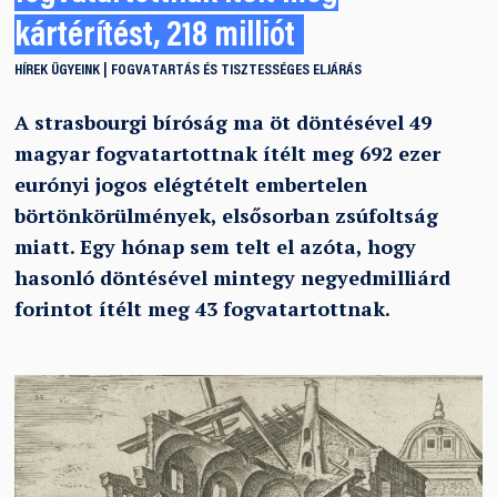
kártérítést, 218 milliót
HÍREK
ÜGYEINK
FOGVATARTÁS ÉS TISZTESSÉGES ELJÁRÁS
A strasbourgi bíróság ma öt döntésével 49
magyar fogvatartottnak ítélt meg 692 ezer
eurónyi jogos elégtételt embertelen
börtönkörülmények, elsősorban zsúfoltság
miatt. Egy hónap sem telt el azóta, hogy
hasonló döntésével mintegy negyedmilliárd
forintot ítélt meg 43 fogvatartottnak.