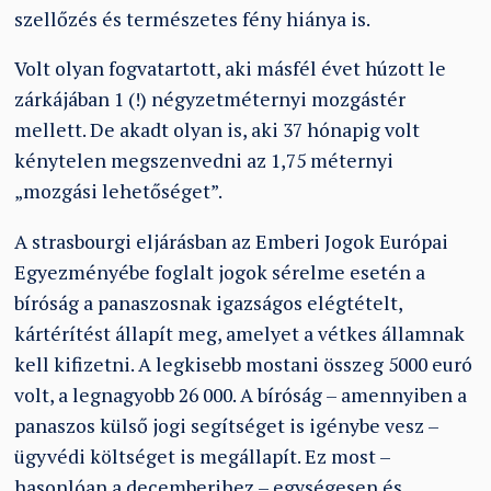
szellőzés és természetes fény hiánya is.
Volt olyan fogvatartott, aki másfél évet húzott le
zárkájában 1 (!) négyzetméternyi mozgástér
mellett. De akadt olyan is, aki 37 hónapig volt
kénytelen megszenvedni az 1,75 méternyi
„mozgási lehetőséget”.
A strasbourgi eljárásban az Emberi Jogok Európai
Egyezményébe foglalt jogok sérelme esetén a
bíróság a panaszosnak igazságos elégtételt,
kártérítést állapít meg, amelyet a vétkes államnak
kell kifizetni. A legkisebb mostani összeg 5000 euró
volt, a legnagyobb 26 000. A bíróság – amennyiben a
panaszos külső jogi segítséget is igénybe vesz –
ügyvédi költséget is megállapít. Ez most –
hasonlóan a decemberihez – egységesen és