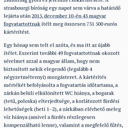
strasbourgi bíróság egy napot sem várva a határidő
lejárta után
2015. december 10-én 43 magyar
fogvatartottnak
ítélt meg összesen 731 500 eurós
kártérítést.
Egy hónap sem telt el azóta, és ma itt az újabb
ítélet. Eszerint további 49 fogvatartottnak okozott
sérelmet azzal a magyar állam, hogy nem
biztosított nekik elegendő (legalább 4
négyzetméternyi) mozgásteret. A kártérítés
mértékét befolyásolta a fogvatartás időtartama, a
zárkán belüli elkülönített WC hiánya, a bogarak
(tetű, poloska) elterjedtsége, a korlátozott fürdési
lehetőségek (heti 1–2), a zárkában elérhető meleg
víz hiánya (amivel a fürdés részlegesen
kompenzálható lenne), valamint a megfelelő fűtés,