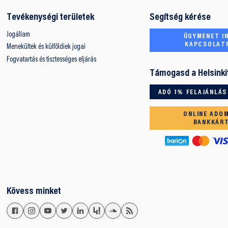
Tevékenységi területek
Segítség kérése
Jogállam
ÜGYMENET IN
KAPCSOLAT
Menekültek és külföldiek jogai
Fogvatartás és tisztességes eljárás
Támogasd a Helsinki
ADÓ 1% FELAJÁNLÁS
ONLINE ADO
BANKKÁR
Kövess minket