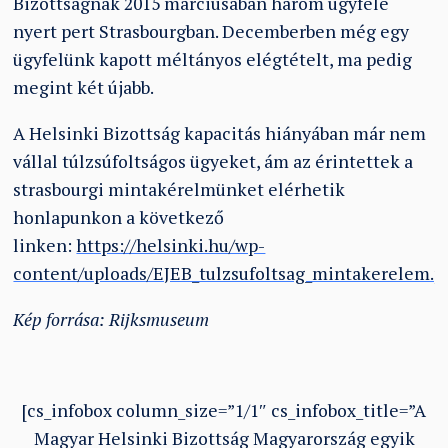
Bizottságnak 2015 márciusában három ügyfele
nyert pert Strasbourgban. Decemberben még egy
ügyfelünk kapott méltányos elégtételt, ma pedig
megint két újabb.
A Helsinki Bizottság kapacitás hiányában már nem
vállal túlzsúfoltságos ügyeket, ám az érintettek a
strasbourgi mintakérelmünket elérhetik
honlapunkon a következő
linken:
https://helsinki.hu/wp-
content/uploads/EJEB_tulzsufoltsag_mintakerelem.p
Kép forrása: Rijksmuseum
[cs_infobox column_size=”1/1″ cs_infobox_title=”A
Magyar Helsinki Bizottság Magyarország egyik