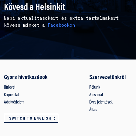
Kövesd a Helsinkit
Napi aktualitásokért és extra tartalmakért
kövess minket a
Facebookon
Gyors hivatkozások
Szervezetünkről
Hírlevél
Rólunk
Kapcsolat
A csapat
Adatvédelem
Éves jelentések
Állás
SWITCH TO ENGLISH