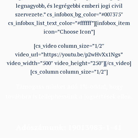
legnagyobb, és legrégebbi emberi jogi civil
szervezete.” cs_infobox_bg_color=”#007375″
cs_infobox_list_text_color=”#ffffff”][infobox_item
icon=”Choose Icon”]
[cs_video column_size=”1/2″
video_url=”https://youtu.be/p2wHvXx1Ngs”
video_width=”500″ video_height=”250″][/cs_video]
[cs_column column_size=”1/2″]
Támogass minket adó 1%-oddal, hogy
továbbra is felléphessünk a jogsértések ellen.
Adószámunk: 19013983-1-41