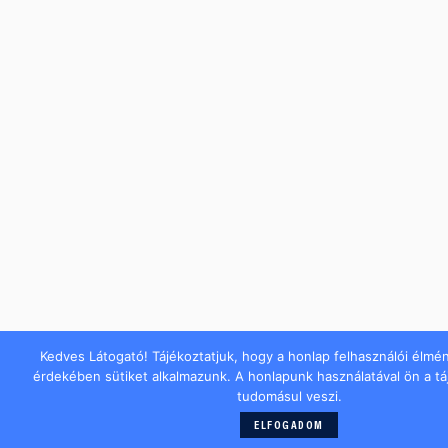
Kedves Látogató! Tájékoztatjuk, hogy a honlap felhasználói élmé
érdekében sütiket alkalmazunk. A honlapunk használatával ön a t
tudomásul veszi.
ELFOGADOM