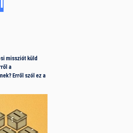
i
ési missziót küld
ről a
nek? Erről szól ez a