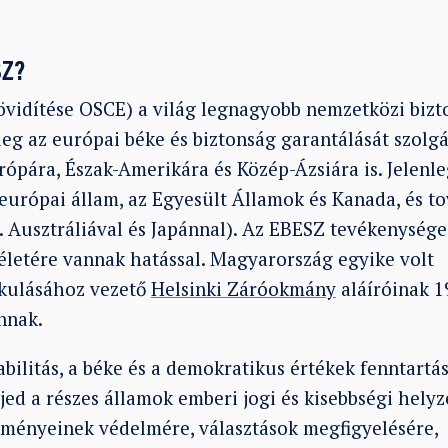
SZ?
övidítése OSCE) a világ legnagyobb nemzetközi bizt
leg az európai béke és biztonság garantálását szolg
rópára, Észak-Amerikára és Közép-Ázsiára is. Jelenl
európai állam, az Egyesült Államok és Kanada, és to
. Ausztráliával és Japánnal). Az EBESZ tevékenysége
életére vannak hatással. Magyarország egyike volt
akulásához vezető
Helsinki Záróokmány
aláíróinak 1
nnak.
abilitás, a béke és a demokratikus értékek fenntartá
ed a részes államok emberi jogi és kisebbségi helyz
ményeinek védelmére, választások megfigyelésére,