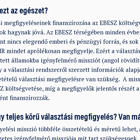
 ezt az egészet?
i megfigyeléseinek finanszírozása az EBESZ költségv
mok hagynak jóvá. Az EBESZ térségében minden évbe
ont nincs elegendő emberi és pénzügyi forrás, és so
HR mindet aprólékosan megfigyelje. Ezért a választá
tett államokba igényfelmérő missziót (angol rövidí
 a választási rendszerről szerzett információk alap
etételű választási megfigyelésre van szükség. A mis
 költségvetése, míg a megfigyelők jelentős részét a
ént finanszírozzák.
ogy teljes körű választási megfigyelés? Van m
yelési misszió többféle összetételű és méretű lehet, 
etes igényfelmérő missziója mit tart szükségesnek.