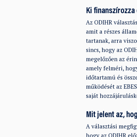
Ki finanszírozza
Az ODIHR választás
amit a részes álla
tartanak, arra visz
sincs, hogy az ODI
megelőzően az érin
amely felméri, hogy
időtartamú és össz
működését az EBESZ
saját hozzájárulásk
Mit jelent az, h
A választási megfig
hogy az ODIHR előz