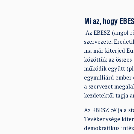
Mi az, hogy EBE
Az
EBESZ
(angol r
szervezete. Eredeti
ma már kiterjed Eu
közöttük az összes 
működik együtt (pl
egymilliárd ember 
a szervezet megal
kezdetektől tagja a
Az EBESZ célja a st
Tevékenysége kiterj
demokratikus intéz