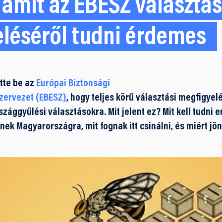
amit az EBESZ választás
léséről tudni érdemes
tte be az
Európai Biztonsági
zervezet (EBESZ)
, hogy teljes körű választási megfigyel
ággyűlési választásokra. Mit jelent ez? Mit kell tudni er
nek Magyarországra, mit fognak itt csinálni, és miért jön