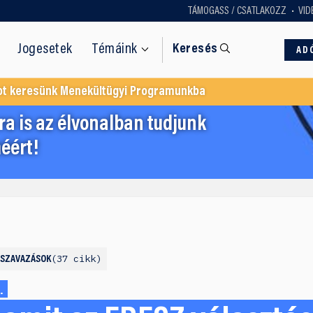
TÁMOGASS / CSATLAKOZZ
VID
Jogesetek
Témáink
Keresés
AD
ot keresünk Menekültügyi Programunkba
a is az élvonalban tudjunk
éért!
37 cikk
PSZAVAZÁSOK
.