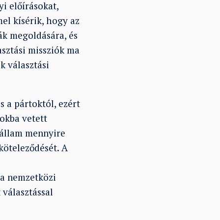
i előírásokat,
el kísérik, hogy az
mák megoldására, és
asztási missziók ma
k választási
 a pártoktól, ezért
tokba vetett
z állam mennyire
köteleződését. A
a nemzetközi
 választással