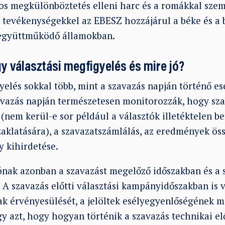
os megkülönböztetés elleni harc és a romákkal szem
a tevékenységekkel az EBESZ hozzájárul a béke és a 
 együttműködő államokban.
ogy választási megfigyelés és mire jó?
gyelés sokkal több, mint a szavazás napján történő 
avazás napján természetesen monitorozzák, hogy szab
(nem kerül-e sor például a választók illetéktelen be
aklatására), a szavazatszámlálás, az eredmények öss
y kihirdetése.
iónak azonban a szavazást megelőző időszakban és a 
. A szavazás előtti választási kampányidőszakban is v
nak érvényesülését, a jelöltek esélyegyenlőségének m
y azt, hogy hogyan történik a szavazás technikai el