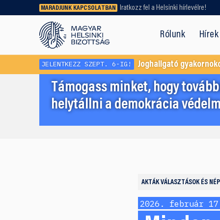
Iratkozz fel a Helsinki hírlevélre!
MARADJUNK KAPCSOLATBAN
Régebbi tartalmat vagy
dokumentumot keresel? Használd a
Rólunk
Hírek
keresőnket!
JELENTKEZZ SZEPT. 6-IG!
Joghallgató gyakornok
Támogass minket, hogy továbbr
helytállni a demokrácia védelm
AKTÁK
VÁLASZTÁSOK ÉS NÉ
2026. február 17