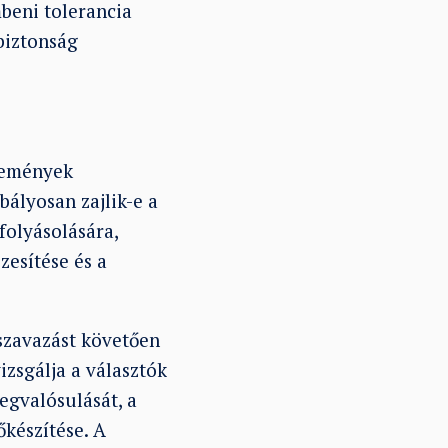
beni tolerancia
biztonság
események
ályosan zajlik-e a
folyásolására,
zesítése és a
szavazást követően
izsgálja a választók
egvalósulását, a
őkészítése. A