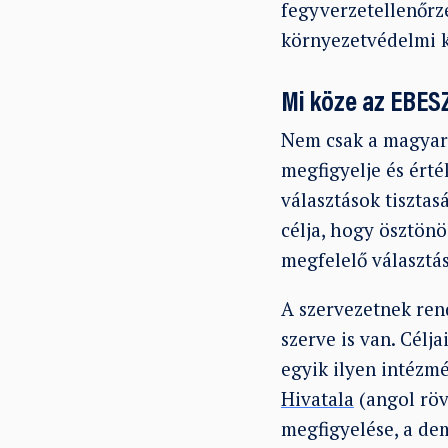
fegyverzetellenőrzé
környezetvédelmi k
Mi köze az EBES
Nem csak a magyar 
megfigyelje és ért
választások tisztas
célja, hogy ösztön
megfelelő választás
A szervezetnek re
szerve is van. Célj
egyik ilyen intézm
Hivatala
(angol röv
megfigyelése, a dem