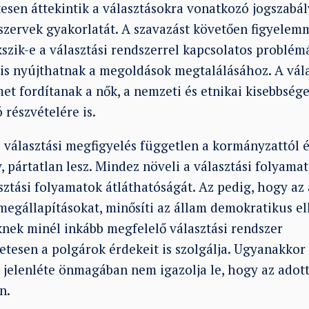
esen áttekintik a választásokra vonatkozó jogszabály
i szervek gyakorlatát. A szavazást követően figyelemm
kszik-e a választási rendszerrel kapcsolatos problé
 is nyújthatnak a megoldások megtalálásához. A vál
et fordítanak a nők, a nemzeti és etnikai kisebbsége
részvételére is.
választási megfigyelés független a kormányzattól és
 pártatlan lesz. Mindez növeli a választási folyama
asztási folyamatok átláthatóságát. Az pedig, hogy a
megállapításokat, minősíti az állam demokratikus el
nek minél inkább megfelelő választási rendszer
etesen a polgárok érdekeit is szolgálja.
Ugyanakkor 
 jelenléte önmagában nem igazolja le, hogy az adott
n.