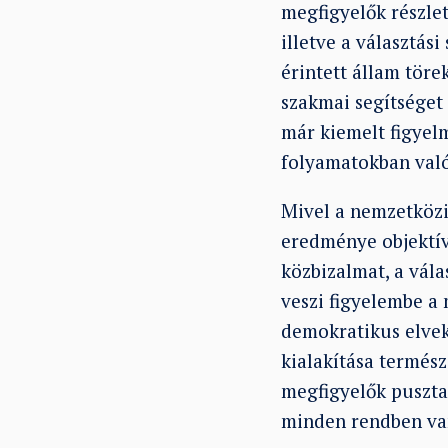
megfigyelők részlet
illetve a választás
érintett állam töre
szakmai segítséget
már kiemelt figyelm
folyamatokban való 
Mivel a nemzetközi 
eredménye objektív,
közbizalmat, a vál
veszi figyelembe a 
demokratikus elvek
kialakítása termész
megfigyelők puszta
minden rendben va