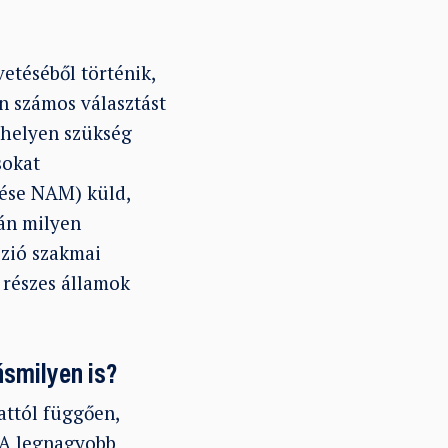
etéséből történik,
n számos választást
k helyen szükség
sokat
tése NAM) küld,
ján milyen
szió szakmai
 részes államok
ásmilyen is?
attól függően,
 A legnagyobb