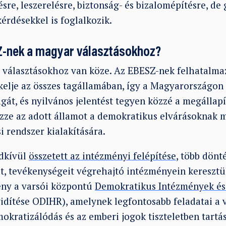
sre, leszerelésre, biztonság- és bizalomépítésre, de
érdésekkel is foglalkozik.
Z-nek a magyar választásokhoz?
választásokhoz van köze. Az EBESZ-nek felhatalmaz
ékelje az összes tagállamában, így a Magyarországon
ágát, és nyilvános jelentést tegyen közzé a megállapít
özze az adott államot a demokratikus elvárásoknak 
i rendszer kialakítására.
ndkívül
összetett az intézményi felépítése
, több dönt
ait, tevékenységeit végrehajtó intézményein keresztü
ény a varsói központú
Demokratikus Intézmények és
idítése ODIHR), amelynek legfontosabb feladatai a 
okratizálódás és az emberi jogok tiszteletben tartá