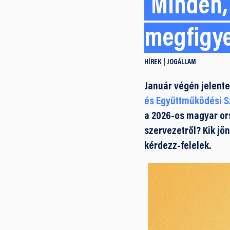
Minden, 
megfigye
HÍREK
JOGÁLLAM
Január végén jelente
és Együttműködési S
a 2026-os magyar orsz
szervezetről? Kik jön
kérdezz-felelek.