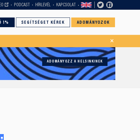
EO
PODCAST
HÍRLEVÉL
KAPCSOLAT
Ó 1%
SEGÍTSÉGET KÉREK
ADOMÁNYOZOK
×
ADOMÁNYOZZ A HELSINKINEK