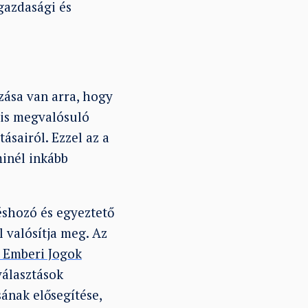
 gazdasági és
ása van arra, hogy
 is megvalósuló
ásairól. Ezzel az a
minél inkább
éshozó és egyeztető
l valósítja meg. Az
 Emberi Jogok
választások
sának elősegítése,