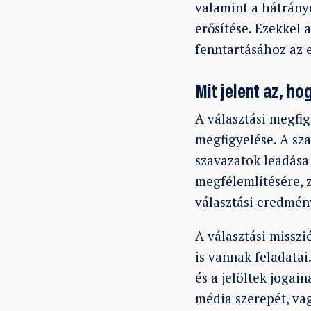
valamint a hátrány
erősítése. Ezekkel 
fenntartásához az
Mit jelent az, h
A választási megfi
megfigyelése. A sz
szavazatok leadása 
megfélemlítésére, z
választási eredmén
A választási missz
is vannak feladatai
és a jelöltek jogai
média szerepét, vag