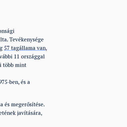
onsági
álta. Tevékenysége
eg
57 tagállama van
,
vábbi 11 országgal
i több mint
975-ben, és a
sa és megerősítése.
etének javítására,