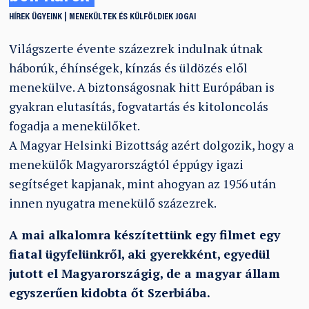
HÍREK
ÜGYEINK
MENEKÜLTEK ÉS KÜLFÖLDIEK JOGAI
Világszerte évente százezrek indulnak útnak
háborúk, éhínségek, kínzás és üldözés elől
menekülve. A biztonságosnak hitt Európában is
gyakran elutasítás, fogvatartás és kitoloncolás
fogadja a menekülőket.
A Magyar Helsinki Bizottság azért dolgozik, hogy a
menekülők Magyarországtól éppúgy igazi
segítséget kapjanak, mint ahogyan az 1956 után
innen nyugatra menekülő százezrek.
A mai alkalomra készítettünk egy filmet egy
fiatal ügyfelünkről, aki gyerekként, egyedül
jutott el Magyarországig, de a magyar állam
egyszerűen kidobta őt Szerbiába.