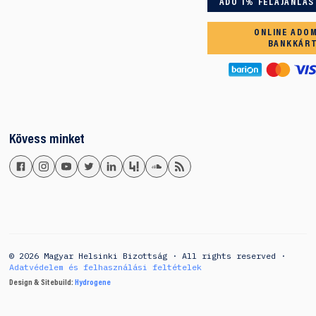
ADÓ 1% FELAJÁNLÁS
ONLINE ADO
BANKKÁR
Kövess minket
© 2026 Magyar Helsinki Bizottság · All rights reserved ·
Adatvédelem és felhasználási feltételek
Design & Sitebuild:
Hydrogene