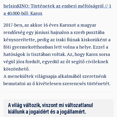
helsinKINO: Történetek az emberi méltóságról // 1
a 40.000-ből: Karox
2017-ben, az akkor 16 éves Karoxot a magyar
rendőrség egy júniusi hajnalon a szerb pusztába
kényszerítette, pedig az iraki fiúnak kiskorúként a
fóti gyermekotthonban lett volna a helye. Ezzel a
hatóságok is tisztában voltak. Az, hogy Karox sorsa
végül jóra fordult, egyedül az őt segítő civileknek
köszönhető.
A menekültek világnapja alkalmából szeretnénk
bemutatni az ő kivételesen szerencsés történetét.
A világ változik, viszont mi változatlanul
kiállunk a jogaidért és a jogállamért.