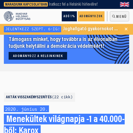
keresőnket!
Iratkozz fel a Helsinki hírlevélre!
MARADJUNK KAPCSOLATBAN
ADÓ 1%
ADOMÁNYOZOK
MENÜ
×
JELENTKEZZ SZEPT. 6-IG!
Joghallgató gyakornokot keresünk Menekültügyi Programunkba
Támogass minket, hogy továbbra is az élvonalban
tudjunk helytállni a demokrácia védelméért!
ADOMÁNYOZZ A HELSINKINEK
22 cikk
AKTÁK
VISSZAKÉNYSZERÍTÉS
2020. június 20.
Menekültek világnapja -1 a 40.000-
ből: Karox