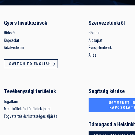
Gyors hivatkozások
Szervezetünkről
Hírlevél
Rólunk
Kapcsolat
A csapat
Adatvédelem
Éves jelentések
Állás
SWITCH TO ENGLISH
Tevékenységi területek
Segítség kérése
Jogállam
ÜGYMENET IN
KAPCSOLAT
Menekültek és külföldiek jogai
Fogvatartás és tisztességes eljárás
Támogasd a Helsinki