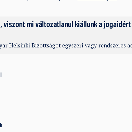
k, viszont mi változatlanul kiállunk a jogaidért
ar Helsinki Bizottságot egyszeri vagy rendszeres 
l
k