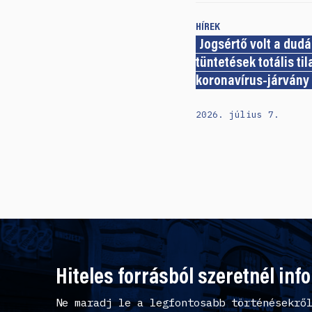
HÍREK
Jogsértő volt a dudá
tüntetések totális ti
koronavírus-járvány 
2026. július 7.
Hiteles forrásból szeretnél inf
Ne maradj le a legfontosabb történésekrő