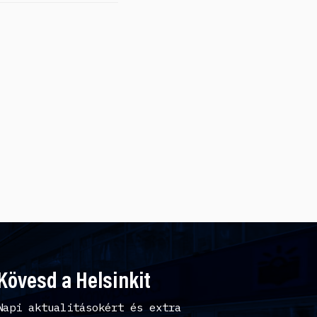
Kövesd a Helsinkit
Napi aktualitásokért és extra