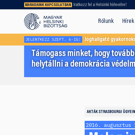
Iratkozz fel a Helsinki hírlevélre!
MARADJUNK KAPCSOLATBAN
Régebbi tartalmat vagy
dokumentumot keresel? Használd a
Rólunk
Hírek
keresőnket!
JELENTKEZZ SZEPT. 6-IG!
Joghallgató gyakornok
Támogass minket, hogy továbbr
helytállni a demokrácia védelm
AKTÁK
STRASBOURGI ÜGYEI
2016. augusztus 