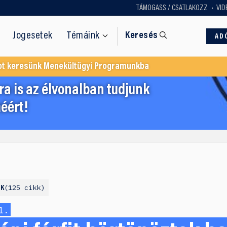
TÁMOGASS / CSATLAKOZZ
VID
Jogesetek
Témáink
Keresés
AD
ot keresünk Menekültügyi Programunkba
a is az élvonalban tudjunk
éért!
125 cikk
NK
1.