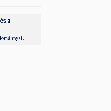
 és a
adománnyal!