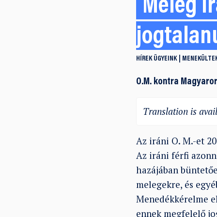
Meleg ir
jogtalan
HÍREK
ÜGYEINK
MENEKÜLTEK
O.M. kontra Magyaro
Translation is avail
Az iráni O. M.-et 2
Az iráni férfi azo
hazájában büntetőel
melegekre, és egyé
Menedékkérelme ell
ennek megfelelő jog