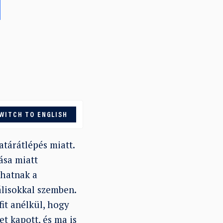
e
WITCH TO ENGLISH
atárátlépés miatt.
ása miatt
bhatnak a
álisokkal szemben.
it anélkül, hogy
t kapott, és ma is