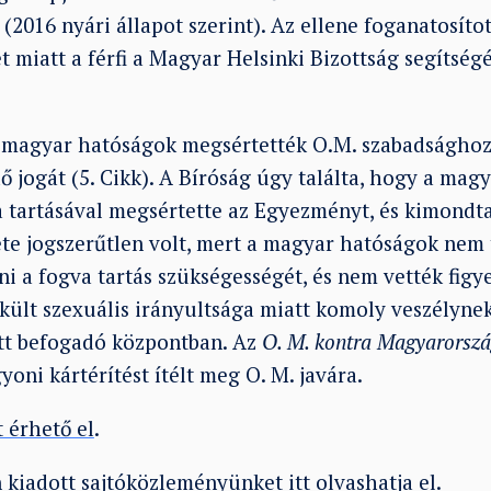
2016 nyári állapot szerint). Az ellene foganatosítot
 miatt a férfi a Magyar Helsinki Bizottság segítségé
.
a magyar hatóságok megsértették O.M. szabadsághoz
 jogát (5. Cikk). A Bíróság úgy találta, hogy a mag
tartásával megsértette az Egyezményt, és kimondta
te jogszerűtlen volt, mert a magyar hatóságok nem
i a fogva tartás szükségességét, és nem vették figy
kült szexuális irányultsága miatt komoly veszélynek
tt befogadó központban. Az
O. M. kontra Magyarorsz
oni kártérítést ítélt meg O. M. javára.
t érhető el
.
n kiadott sajtóközleményünket
itt olvashatja el
.