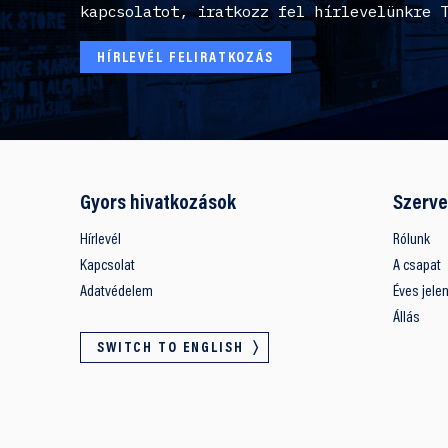
kapcsolatot, iratkozz fel hírlevelünkre 
HÍRLEVÉL FELIRATKOZÁS
Gyors hivatkozások
Szerve
Hírlevél
Rólunk
Kapcsolat
A csapat
Adatvédelem
Éves jele
Állás
SWITCH TO ENGLISH