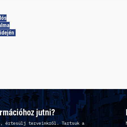
lós
lalma
idején
ormációhoz jutni?
l, értesülj terveinkről. Tartsuk a