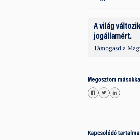
A világ változi
jogállamért.
Támogasd
a Magy
Megosztom másokka
Kapcsolódó tartalma