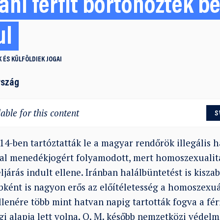
áni férfit börtönöztek b
ul
 ÉS KÜLFÖLDIEK JOGAI
rszág
able for this content
S
014-ben tartóztatták le a magyar rendőrök illegális h
nnal menedékjogért folyamodott, mert homoszexualit
járás indult ellene. Iránban halálbüntetést is kisza
bként is nagyon erős az előítéletesség a homoszexu
enére több mint hatvan napig tartották fogva a férf
i alapja lett volna. O. M. később nemzetközi védelme