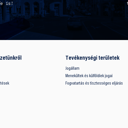
Te is!
zetünkről
Tevékenységi területek
Jogállam
Menekültek és külföldiek jogai
ntések
Fogvatartás és tisztességes eljárás