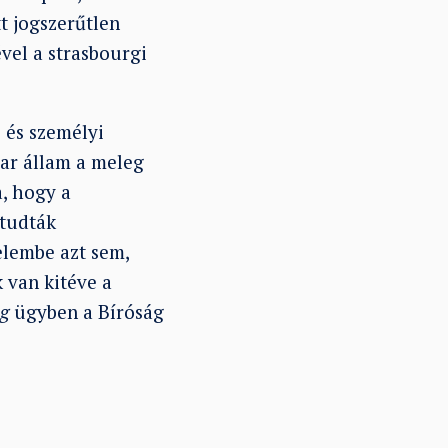
t jogszerűtlen
vel a strasbourgi
 és személyi
yar állam a meleg
, hogy a
 tudták
elembe azt sem,
 van kitéve a
ág
ügyben a Bíróság