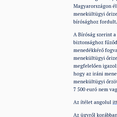
Magyarországon él (
menekültügyi őrizet
bírósághoz fordult
A Bíróság szerint 
biztonsághoz fűződő
menedékkérő fogva 
menekültügyi őrize
megfelelően igazoln
hogy az iráni mene
menekültügyi őrzö
7 500 euró nem vagy
Az ítélet angolul
it
Az ügyről korábba