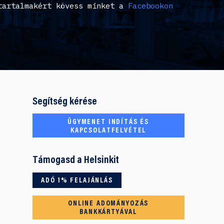
tartalmakért kövess minket a
Facebookon
Segítség kérése
ÜGYMENET INDÍTÁS ÉS
KAPCSOLATFELVÉTEL
Támogasd a Helsinkit
ADÓ 1% FELAJÁNLÁS
ONLINE ADOMÁNYOZÁS
BANKKÁRTYÁVAL