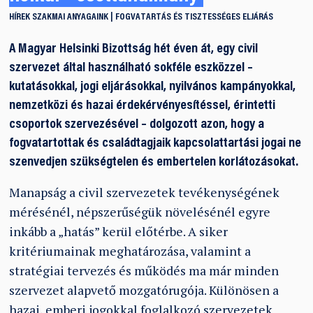
HÍREK
SZAKMAI ANYAGAINK
FOGVATARTÁS ÉS TISZTESSÉGES ELJÁRÁS
A Magyar Helsinki Bizottság hét éven át, egy civil
szervezet által használható sokféle eszközzel –
kutatásokkal, jogi eljárásokkal, nyilvános kampányokkal,
nemzetközi és hazai érdekérvényesítéssel, érintetti
csoportok szervezésével – dolgozott azon, hogy a
fogvatartottak és családtagjaik kapcsolattartási jogai ne
szenvedjen szükségtelen és embertelen korlátozásokat.
Manapság a civil szervezetek tevékenységének
mérésénél, népszerűségük növelésénél egyre
inkább a „hatás” kerül előtérbe. A siker
kritériumainak meghatározása, valamint a
stratégiai tervezés és működés ma már minden
szervezet alapvető mozgatórugója. Különösen a
hazai, emberi jogokkal foglalkozó szervezetek