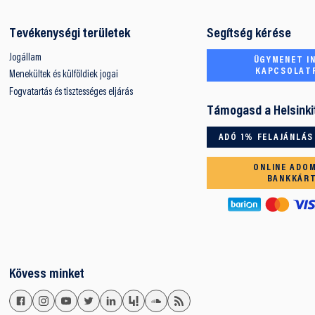
Tevékenységi területek
Segítség kérése
Jogállam
ÜGYMENET IN
KAPCSOLAT
Menekültek és külföldiek jogai
Fogvatartás és tisztességes eljárás
Támogasd a Helsinki
ADÓ 1% FELAJÁNLÁS
ONLINE ADO
BANKKÁR
Kövess minket