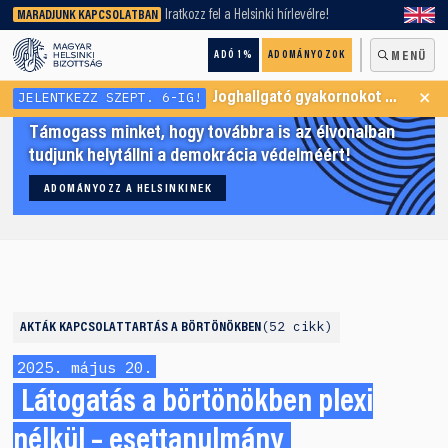
keresőnket!
Iratkozz fel a Helsinki hírlevélre!
MARADJUNK KAPCSOLATBAN
ADÓ 1%
ADOMÁNYOZOK
MENÜ
×
JELENTKEZZ SZEPT. 6-IG!
Joghallgató gyakornokot keresünk Menekültügyi Programunkba
Támogass minket, hogy továbbra is az élvonalban
tudjunk helytállni a demokrácia védelméért!
ADOMÁNYOZZ A HELSINKINEK
52 cikk
AKTÁK
KAPCSOLATTARTÁS A BÖRTÖNÖKBEN
2025. május 20.
Látogatás a börtönökben plexi
nélkül – esettanulmány