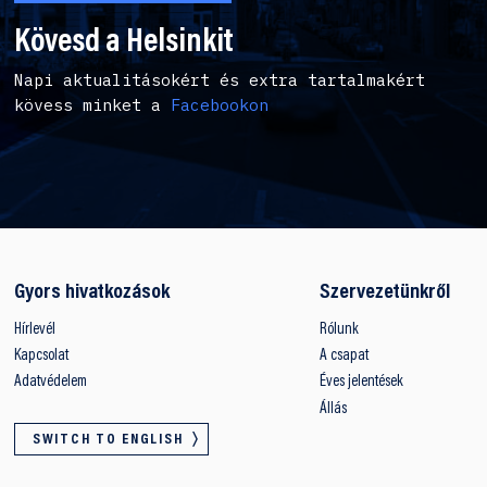
Kövesd a Helsinkit
Napi aktualitásokért és extra tartalmakért
kövess minket a
Facebookon
Gyors hivatkozások
Szervezetünkről
Hírlevél
Rólunk
Kapcsolat
A csapat
Adatvédelem
Éves jelentések
Állás
SWITCH TO ENGLISH