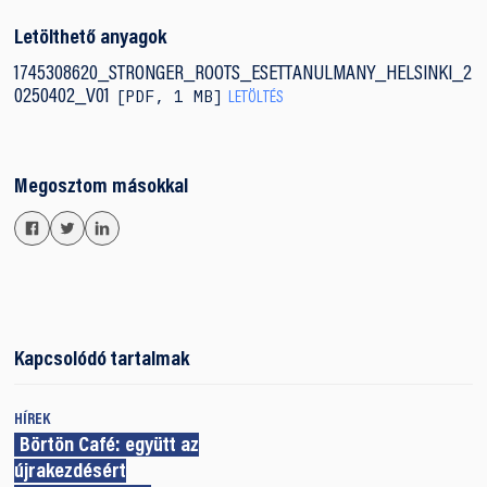
Letölthető anyagok
1745308620_STRONGER_ROOTS_ESETTANULMANY_HELSINKI_2
PDF
,
1 MB
0250402_V01
LETÖLTÉS
Megosztom másokkal
Kapcsolódó tartalmak
HÍREK
Börtön Café: együtt az
újrakezdésért