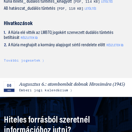
Kúria ítélete_ dudálós tüntetés_kihagyott
PDF
,
114 KB
LETÖLTÉS
AB határozat_dudálós tüntetés
PDF
,
118 KB
LETÖLTÉS
Hivatkozások
A Kúria elé vitték az LMBTQ jogokért szervezett dudálós tüntetés
betiltását
RÉSZLETEK ⧉
A Kúria meghajolt a kormány alapjogot sértő rendelete előtt
RÉSZLETEK ⧉
További jogesetek
Augusztus 6.: atombombát dobnak Hirosimára (1945)
06
Emberi jogi kalendárium
AUG
Hiteles forrásból szeretnél
információhoz jutni?