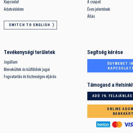
Kapcsolat
A csapat
Adatvédelem
Éves jelentések
Állás
SWITCH TO ENGLISH
Tevékenységi területek
Segítség kérése
Jogállam
ÜGYMENET IN
KAPCSOLAT
Menekültek és külföldiek jogai
Fogvatartás és tisztességes eljárás
Támogasd a Helsinki
ADÓ 1% FELAJÁNLÁS
ONLINE ADO
BANKKÁR