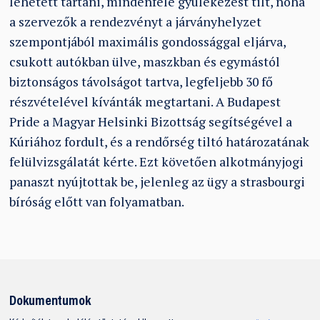
lehetett tartani, mindenféle gyülekezést tilt, noha
a szervezők a rendezvényt a járványhelyzet
szempontjából maximális gondossággal eljárva,
csukott autókban ülve, maszkban és egymástól
biztonságos távolságot tartva, legfeljebb 30 fő
részvételével kívánták megtartani. A Budapest
Pride a Magyar Helsinki Bizottság segítségével a
Kúriához fordult, és a rendőrség tiltó határozatának
felülvizsgálatát kérte. Ezt követően alkotmányjogi
panaszt nyújtottak be, jelenleg az ügy a strasbourgi
bíróság előtt van folyamatban.
Dokumentumok