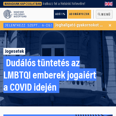
keresőnket!
Iratkozz fel a Helsinki hírlevélre!
MARADJUNK KAPCSOLATBAN
ADÓ 1%
ADOMÁNYOZOK
MENÜ
×
JELENTKEZZ SZEPT. 6-IG!
Joghallgató gyakornokot keresünk Menekültügyi Programunkba
Jogesetek
Dudálós tüntetés az
LMBTQI emberek jogaiért
a COVID idején