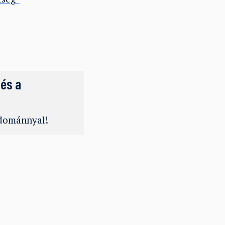
 és a
adománnyal!