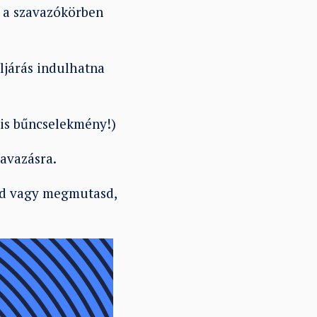
a szavazókörben
ljárás indulhatna
 is bűncselekmény!)
zavazásra.
dd vagy megmutasd,