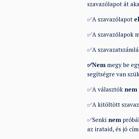
szavazólapot át ak
✅A szavazólapot
e
✅A szavazólapok m
✅A szavazatszáml
✅Nem
megy be eg
segítségre van szük
✅A választók
nem
✅A kitöltött szava
✅Senki
nem
próbá
az irataid, és jó cí