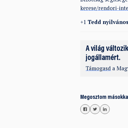
kerese/rendori-int
+1
Tedd nyilváno
A világ változi
jogállamért.
Támogasd
a Magy
Megosztom másokka