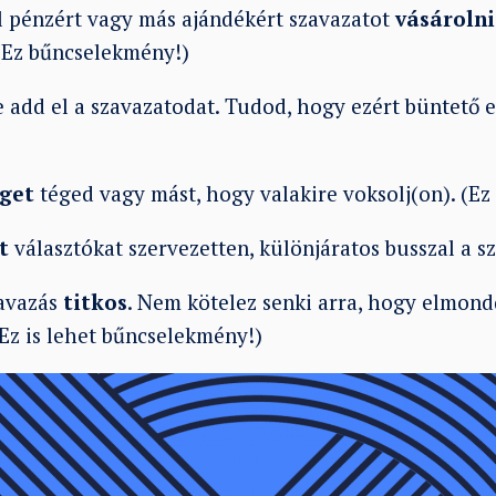
 pénzért vagy más ajándékért szavazatot
vásárolni
(Ez bűncselekmény!)
 add el a szavazatodat. Tudod, hogy ezért büntető e
get
téged vagy mást, hogy valakire voksolj(on). (Ez
t
választókat szervezetten, különjáratos busszal a s
avazás
titkos
. Nem kötelez senki arra, hogy elmon
Ez is lehet bűncselekmény!)