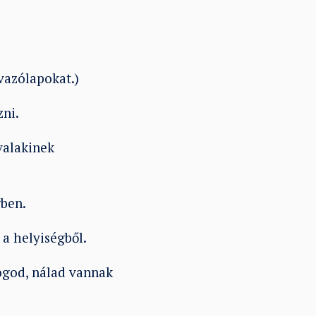
vazólapokat.)
zni.
alakinek
ben.
 a helyiségből.
ogod, nálad vannak