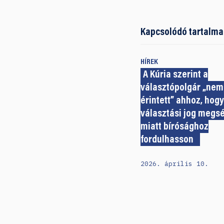
Kapcsolódó tartalma
HÍREK
A Kúria szerint a
választópolgár „nem
érintett” ahhoz, hogy
választási jog megs
miatt bírósághoz
fordulhasson
2026. április 10.