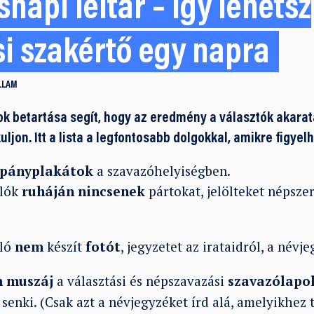
napi leltár – Így lehetsz
si szakértő egy napra
LLAM
ok betartása segít, hogy az eredmény a választók akarat
ljon. Itt a lista a legfontosabb dolgokkal, amikre figyelh
pányplakátok
a szavazóhelyiségben.
álók
ruháján
nincsenek
pártokat, jelölteket népszerű
áló
nem
készít
fotót
, jegyzetet az irataidról, a névje
 muszáj
a választási és népszavazási
szavazólapo
 senki. (Csak azt a névjegyzéket írd alá, amelyikhez 