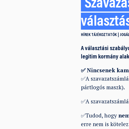
Szavazás
választá
HÍREK
TÁJÉKOZTATÓK
JOGÁ
A választási szabály
legitim kormány alaku
✅ Nincsenek
kam
✅A szavazatszáml
pártlogós maszk).
✅A szavazatszáml
✅Tudod, hogy
nem
erre nem is kötelez