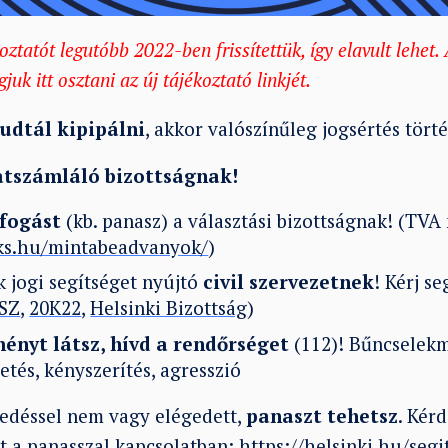
oztatót legutóbb 2022-ben frissítettük, így elavult lehe
juk itt osztani az új tájékoztató linkjét.
udtál kipipálni
, akkor valószínűleg jogsértés törté
zatszámláló bizottságnak!
fogást
(kb. panasz) a választási bizottságnak! (TVA 
oks.hu/mintabeadvanyok/
)
 jogi segítséget nyújtó
civil szervezetnek
! Kérj se
SZ
,
20K22
,
Helsinki Bizottság
)
ényt látsz, hívd a rendőrséget
(112)! Bűncselekm
getés, kényszerítés, agresszió
kedéssel nem vagy elégedett,
panaszt tehetsz
. Kérd
ét a panasszal kapcsolatban:
https://helsinki.hu/segi