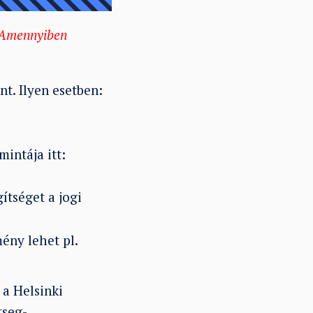
t. Amennyiben
nt. Ilyen esetben:
mintája itt:
gítséget a jogi
ény lehet pl.
 a Helsinki
tseg-