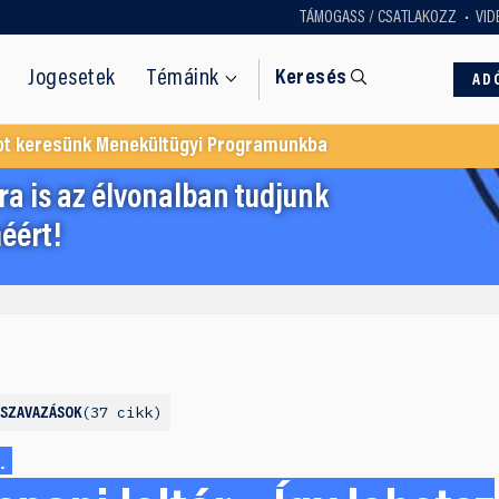
TÁMOGASS / CSATLAKOZZ
VID
Jogesetek
Témáink
Keresés
AD
ot keresünk Menekültügyi Programunkba
a is az élvonalban tudjunk
éért!
37 cikk
PSZAVAZÁSOK
.