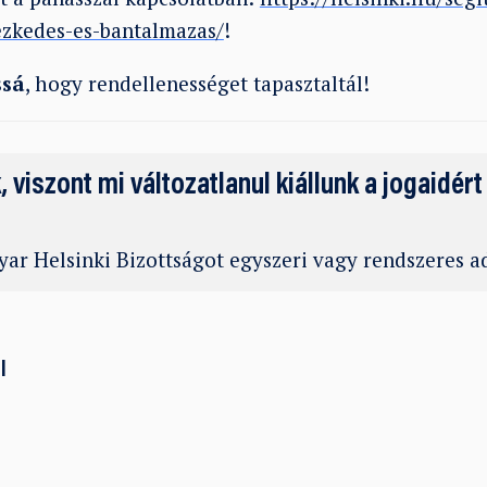
ezkedes-es-bantalmazas/
!
ssá
, hogy rendellenességet tapasztaltál!
k, viszont mi változatlanul kiállunk a jogaidért
ar Helsinki Bizottságot egyszeri vagy rendszeres 
l