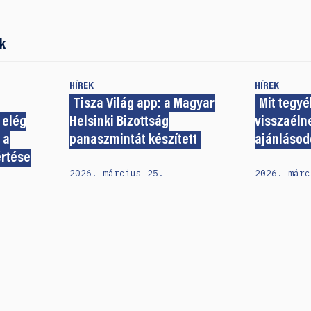
k
HÍREK
HÍREK
Tisza Világ app: a Magyar
Mit tegyél
 elég
Helsinki Bizottság
visszaéln
 a
panaszmintát készített
ajánlásod
értése
2026. március 25.
2026. márc