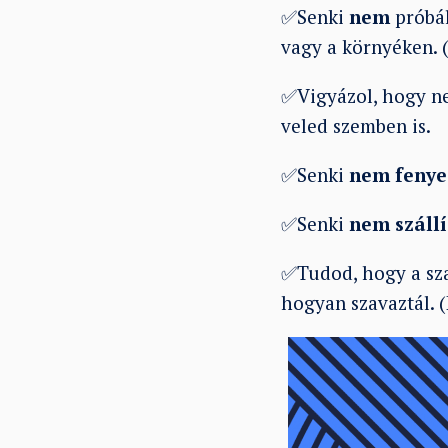
✅Senki
nem
próbál
vagy a környéken. 
✅Vigyázol, hogy ne
veled szemben is.
✅Senki
nem fenye
✅Senki
nem szállí
✅Tudod, hogy a sz
hogyan szavaztál. (