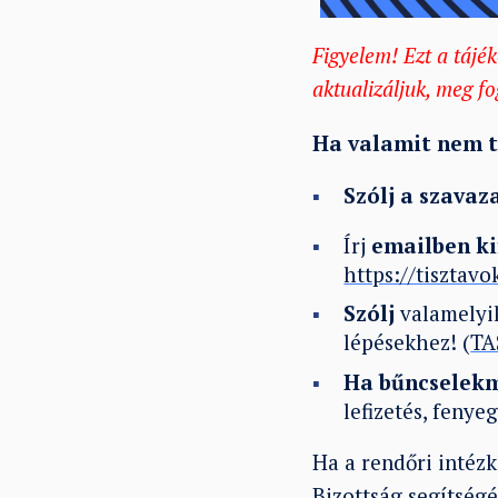
Figyelem! Ezt a tájék
aktualizáljuk, meg fog
Ha valamit nem t
Szólj a szava
Írj
emailben ki
https://tisztav
Szólj
valamelyik
lépésekhez! (
TA
Ha bűncselekm
lefizetés, fenye
Ha a rendőri intéz
Bizottság segítség