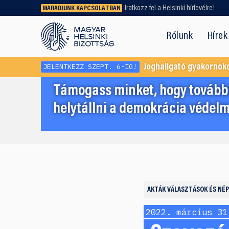
Iratkozz fel a Helsinki hírlevélre!
MARADJUNK KAPCSOLATBAN
Régebbi tartalmat vagy
dokumentumot keresel? Használd a
Rólunk
Hírek
keresőnket!
JELENTKEZZ SZEPT. 6-IG!
Joghallgató gyakornok
Támogass minket, hogy továbbr
helytállni a demokrácia védelm
AKTÁK
VÁLASZTÁSOK ÉS NÉ
2022. március 31