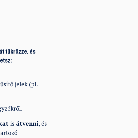
át tükrözze, és
etsz:
sítő jelek (pl.
gyzékről.
kat
is
átvenni
, és
tartozó