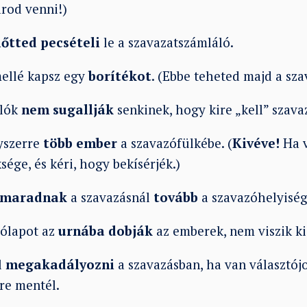
arod venni!)
lőtted
pecsételi
le a szavazatszámláló.
ellé kapsz egy
borítékot
. (Ebbe teheted majd a sza
álók
nem sugallják
senkinek, hogy kire „kell” szava
yszerre
több ember
a szavazófülkébe. (
Kivéve!
Ha v
sége, és kéri, hogy bekísérjék.)
 maradnak
a szavazásnál
tovább
a szavazóhelyiség
zólapot az
urnába dobják
az emberek, nem viszik ki
l
megakadályozni
a szavazásban, ha van választój
mre mentél.