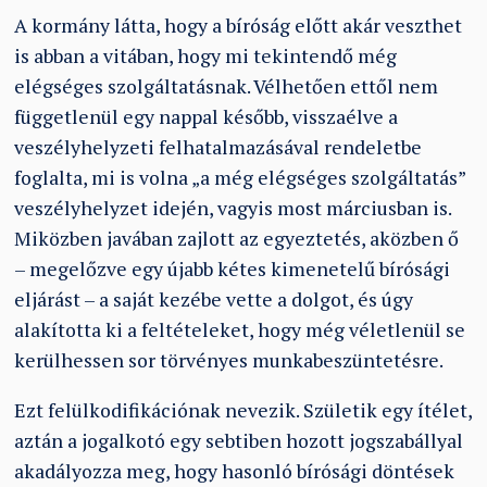
A kormány látta, hogy a bíróság előtt akár veszthet
is abban a vitában, hogy mi tekintendő még
elégséges szolgáltatásnak. Vélhetően ettől nem
függetlenül egy nappal később, visszaélve a
veszélyhelyzeti felhatalmazásával rendeletbe
foglalta, mi is volna „a még elégséges szolgáltatás”
veszélyhelyzet idején, vagyis most márciusban is.
Miközben javában zajlott az egyeztetés, aközben ő
– megelőzve egy újabb kétes kimenetelű bírósági
eljárást – a saját kezébe vette a dolgot, és úgy
alakította ki a feltételeket, hogy még véletlenül se
kerülhessen sor törvényes munkabeszüntetésre.
Ezt felülkodifikációnak nevezik. Születik egy ítélet,
aztán a jogalkotó egy sebtiben hozott jogszabállyal
akadályozza meg, hogy hasonló bírósági döntések