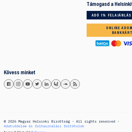
Támogasd a Helsinki
ADÓ 1% FELAJÁNLÁS
ONLINE ADO
BANKKÁR
Kövess minket
© 2026 Magyar Helsinki Bizottság · All rights reserved ·
Adatvédelem és felhasználási feltételek