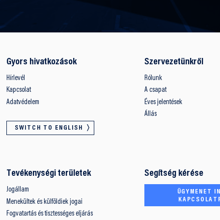
Gyors hivatkozások
Szervezetünkről
Hírlevél
Rólunk
Kapcsolat
A csapat
Adatvédelem
Éves jelentések
Állás
SWITCH TO ENGLISH
Tevékenységi területek
Segítség kérése
Jogállam
ÜGYMENET IN
KAPCSOLAT
Menekültek és külföldiek jogai
Fogvatartás és tisztességes eljárás