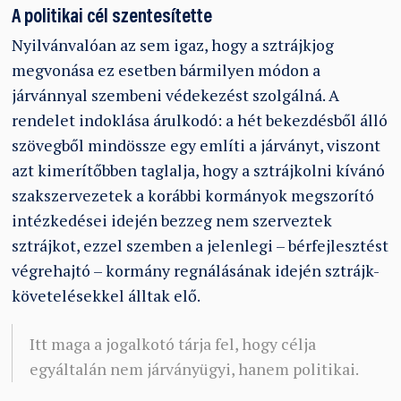
A politikai cél szentesítette
Nyilvánvalóan az sem igaz, hogy a sztrájkjog
megvonása ez esetben bármilyen módon a
járvánnyal szembeni védekezést szolgálná. A
rendelet indoklása árulkodó: a hét bekezdésből álló
szövegből mindössze egy említi a járványt, viszont
azt kimerítőbben taglalja, hogy a sztrájkolni kívánó
szakszervezetek a korábbi kormányok megszorító
intézkedései idején bezzeg nem szerveztek
sztrájkot, ezzel szemben a jelenlegi – bérfejlesztést
végrehajtó – kormány regnálásának idején sztrájk-
követelésekkel álltak elő.
Itt maga a jogalkotó tárja fel, hogy célja
egyáltalán nem járványügyi, hanem politikai.