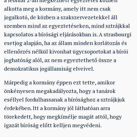
a február 2-án megkezdett egyeztetés közben
alkotta meg a kormány, amely itt nem csak
jogalkotó, de közben a szakszervezetekkel áll
szemben mind az egyeztetéseken, mind sztrájkkal
kapcsolatos a bírósági eljárásokban is. A strasbourgi
esetjog alapján, ha az állam minden korlátozás és
ellenőrzés nélkül kivonhat ügycsoportokat a bírói
joghatóság alól, az nem egyeztethető össze a
demokratikus jogállamiság elveivel.
Márpedig a kormány éppen ezt tette, amikor
önkényesen megakadályozta, hogy a tanárok
eséllyel fordulhassanak a bírósághoz a sztrájkjuk
érdekében. Itt a kormány jól láthatóan arra
törekedett, hogy megkímélje magát attól, hogy
igazát bíróság előtt kelljen megvédeni.