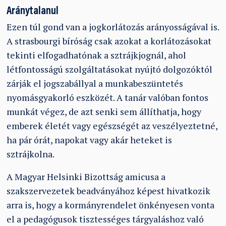
Aránytalanul
Ezen túl gond van a jogkorlátozás arányosságával is.
A strasbourgi bíróság csak azokat a korlátozásokat
tekinti elfogadhatónak a sztrájkjognál, ahol
létfontosságú szolgáltatásokat nyújtó dolgozóktól
zárják el jogszabállyal a munkabeszüntetés
nyomásgyakorló eszközét. A tanár valóban fontos
munkát végez, de azt senki sem állíthatja, hogy
emberek életét vagy egészségét az veszélyeztetné,
ha pár órát, napokat vagy akár heteket is
sztrájkolna.
A Magyar Helsinki Bizottság amicusa a
szakszervezetek beadványához képest hivatkozik
arra is, hogy a kormányrendelet önkényesen vonta
el a pedagógusok tisztességes tárgyaláshoz való