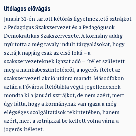
Utólagos elővágás
Január 31-én tartott kétórás figyelmeztető sztrájkot
a Pedagógus Szakszervezet és a Pedagógusok
Demokratikus Szakszervezete. A kormány addig
nyújtotta a még tavaly indult tárgyalásokat, hogy
sztrájk napjáig csak az első fokú – a
szakszervezeteknek igazat adó – ítélet született
meg a munkabeszüntetésről, a jogerős ítélet az
szakszervezeti akció utánra maradt. Másodfokon
aztán a Fővárosi Ítélőtábla végül jogellenesnek
mondta ki a januári sztrájkot, de nem azért, mert
úgy látta, hogy a kormánynak van igaza a még
elégséges szolgáltatások tekintetében, hanem
azért, mert a sztrájkkal be kellett volna várni a
jogerős ítéletet.‌‌