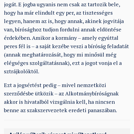
jogát. E jogba ugyanis nem csak az tartozik bele,
hogy ha már elindult egy per, az tisztességes
legyen, hanem az is, hogy annak, akinek jogvitája
van, bírósághoz tudjon fordulni annak eldöntése
érdekében. Amikor a kormány – amely egyúttal
peres fél is – a saját kezébe veszi a bíróság feladatát
(annak meghatározását, hogy mi minősül még
elégséges szolgáltatásnak), ezt a jogot vonja el a
sztrájkolóktól.
Ezt a jogsértést pedig – mivel nemzetközi
szerződésbe ütközik – az Alkotmánybíróságnak
akkor is hivatalból vizsgálnia kell, ha nincsen
benne az szakszervezetek eredeti panaszában.