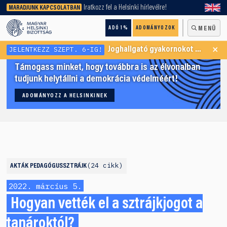
keresőnket!
Iratkozz fel a Helsinki hírlevélre!
MARADJUNK KAPCSOLATBAN
ADÓ 1%
ADOMÁNYOZOK
MENÜ
×
JELENTKEZZ SZEPT. 6-IG!
Joghallgató gyakornokot keresünk Menekültügyi Programunkba
Támogass minket, hogy továbbra is az élvonalban
tudjunk helytállni a demokrácia védelméért!
ADOMÁNYOZZ A HELSINKINEK
24 cikk
AKTÁK
PEDAGÓGUSSZTRÁJK
2022. március 5.
Hogyan vették el a sztrájkjogot a
tanároktól?