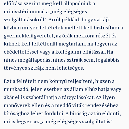
előírása szerint meg kell állapodniuk a
minisztériummal a „még elégséges
szolgáltatásokról”. Arról például, hogy sztrájk
közben milyen feltételek mellett kell biztosítani a
gyermekfelügyeletet, az órák mekkora részét és
kiknek kell feltétlenül megtartani, mi legyen az
ebédeltetéssel vagy a kollégiumi ellátással. Ha
nincs megállapodás, nincs sztrájk sem, legalábbis
törvényes sztrájk nem lehetséges.
Ezt a feltételt nem könnyű teljesíteni, hiszen a
munkaadó, jelen esetben az állam elhúzhatja vagy
akár el is szabotálhatja a tárgyalásokat. Az ilyen
manőverek ellen és a meddő viták rendezéséhez
bírósághoz lehet fordulni. A bíróság aztán eldönti,
mi is legyen az „a még elégséges szolgáltatás”.