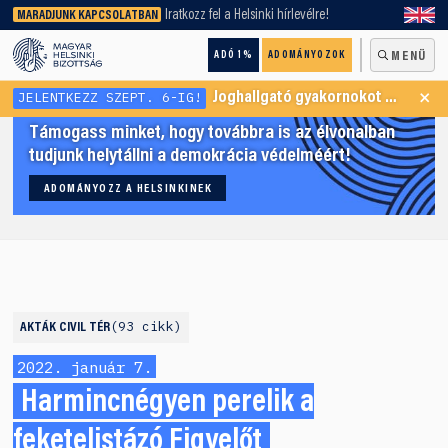
keresőnket!
Iratkozz fel a Helsinki hírlevélre!
MARADJUNK KAPCSOLATBAN
ADÓ 1%
ADOMÁNYOZOK
MENÜ
×
JELENTKEZZ SZEPT. 6-IG!
Joghallgató gyakornokot keresünk Menekültügyi Programunkba
Támogass minket, hogy továbbra is az élvonalban
tudjunk helytállni a demokrácia védelméért!
ADOMÁNYOZZ A HELSINKINEK
93 cikk
AKTÁK
CIVIL TÉR
2022. január 7.
Harmincnégyen perelik a
feketelistázó Figyelőt