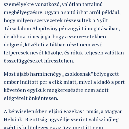
személyekre vonatkozó, valótlan tartalmú
megbélyegzésre. Ugyan a sajtó írhat arról például,
hogy milyen szervezetek részesültek a Nyílt
Társadalom Alapítvány pénzügyi támogatásaiban,
de ahhoz nincs joga, hogy a szervezetekben
dolgozó, közéleti vitákban részt nem vevő
felperesek nevét közölje, és róluk teljesen valótlan
összefüggéseket híreszteljen.
Most újabb harmincnégy „zsoldosnak” bélyegzett
ember indított per a cikk miatt, mivel a kiadó a pert
követően egyikük megkeresésére nem adott
elégtételt önkéntesen.
A képviseletükben eljáró Fazekas Tamás, a Magyar
Helsinki Bizottság ügyvédje szerint valószínűleg
azért is különleges ez az ügy, mert itt nem