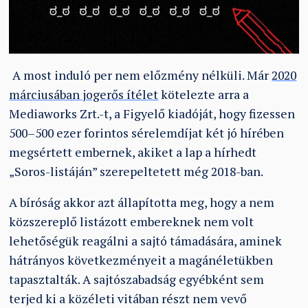
A most induló per nem előzmény nélküli. Már
2020
márciusában jogerős ítélet
kötelezte arra a
Mediaworks Zrt.-t, a Figyelő kiadóját, hogy fizessen
500–500 ezer forintos sérelemdíjat két jó hírében
megsértett embernek, akiket a lap a hírhedt
„Soros-listáján” szerepeltetett még 2018-ban.
A bíróság akkor azt állapította meg, hogy a nem
közszereplő listázott embereknek nem volt
lehetőségük reagálni a sajtó támadására, aminek
hátrányos következményeit a magánéletükben
tapasztalták. A sajtószabadság egyébként sem
terjed ki a közéleti vitában részt nem vevő