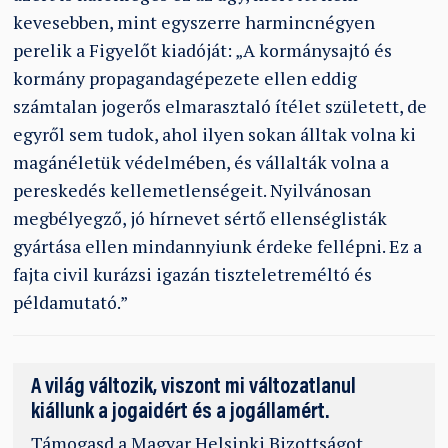
kevesebben, mint egyszerre harmincnégyen
perelik a Figyelőt kiadóját: „A kormánysajtó és
kormány propagandagépezete ellen eddig
számtalan jogerős elmarasztaló ítélet született, de
egyről sem tudok, ahol ilyen sokan álltak volna ki
magánéletük védelmében, és vállalták volna a
pereskedés kellemetlenségeit. Nyilvánosan
megbélyegző, jó hírnevet sértő ellenséglisták
gyártása ellen mindannyiunk érdeke fellépni. Ez a
fajta civil kurázsi igazán tiszteletreméltó és
példamutató.”
A világ változik, viszont mi változatlanul
kiállunk a jogaidért és a jogállamért.
Támogasd
a Magyar Helsinki Bizottságot