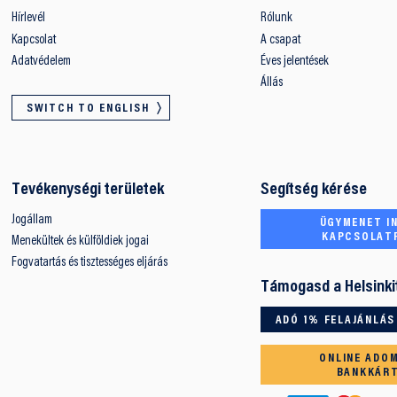
Hírlevél
Rólunk
Kapcsolat
A csapat
Adatvédelem
Éves jelentések
Állás
SWITCH TO ENGLISH
Tevékenységi területek
Segítség kérése
Jogállam
ÜGYMENET IN
KAPCSOLAT
Menekültek és külföldiek jogai
Fogvatartás és tisztességes eljárás
Támogasd a Helsinki
ADÓ 1% FELAJÁNLÁS
ONLINE ADO
BANKKÁR