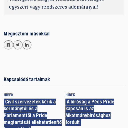
egyszeri vagy rendszeres adománnyal!
Megosztom másokkal
Kapcsolódó tartalmak
HÍREK
HÍREK
Civil szervezetek kérik a
A bíróság a Pécs Pride
kormánytól és a
kapcsán is az
Parlamenttől a Pride
Alkotmánybírósághoz
megtartását ellehetetlenítő
fordult