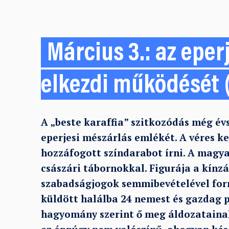
Március 3.: az eper
elkezdi működését 
A „beste karaffia” szitkozódás még év
eperjesi mészárlás emlékét. A véres k
hozzáfogott színdarabot írni. A magy
császári tábornokkal. Figurája a kínz
szabadságjogok semmibevételével forr
küldött halálba 24 nemest és gazdag p
hagyomány szerint ő meg áldozatainak