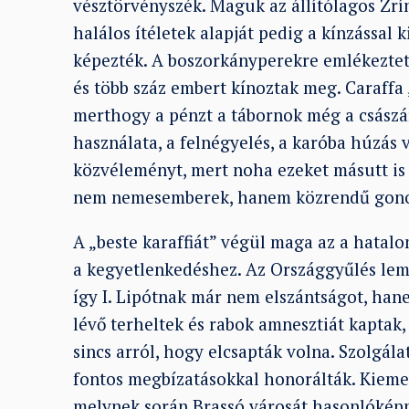
vésztörvényszék. Maguk az állítólagos Zrí
halálos ítéletek alapját pedig a kínzással
képezték. A boszorkányperekre emlékeztető 
és több száz embert kínoztak meg. Caraffa 
merthogy a pénzt a tábornok még a császár
használata, a felnégyelés, a karóba húzás v
közvéleményt, mert noha ezeket másutt is 
nem nemesemberek, hanem közrendű gono
A „beste karaffiát” végül maga az a hatalo
a kegyetlenkedéshez. Az Országgyűlés lemo
így I. Lipótnak már nem elszántságot, han
lévő terheltek és rabok amnesztiát kaptak, 
sincs arról, hogy elcsapták volna. Szolgál
fontos megbízatásokkal honorálták. Kieme
melynek során Brassó városát hasonlóképpen