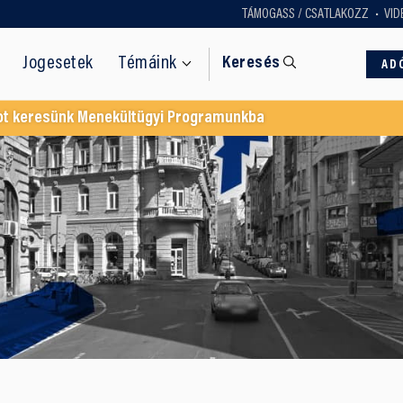
TÁMOGASS / CSATLAKOZZ
VID
Jogesetek
Témáink
Keresés
AD
ot keresünk Menekültügyi Programunkba