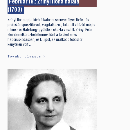
Február 18.: Zrínyi Ilona halála
(1703)
Zrínyi Ilona apja kiváló katona, szenvedélyes török- és
protestánspusztító volt, vagdalkozott, futtatott vitézül, mégis
német- és Habsburg-gyűlölete okozta vesztét. Zrínyi Péter
eleinte nélkülözhetetlennek tűnt a törökellenes
háborúskodásban, és I. Lipót, az uralkodó többször
kénytelen volt …
Tovább olvasom