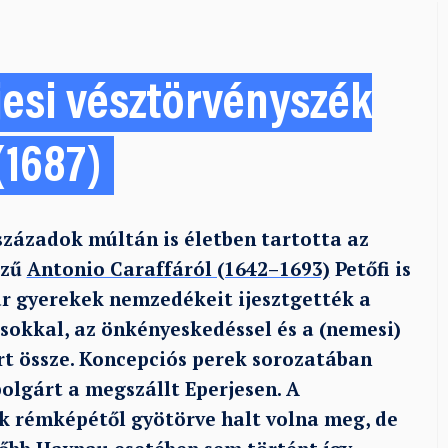
jesi vésztörvényszék
(1687)
századok múltán is életben tartotta az
ezű
Antonio Caraffáról (1642–1693)
Petőfi is
ar gyerekek nemzedékeit ijesztgették a
ásokkal, az önkényeskedéssel és a (nemesi)
t össze. Koncepciós perek sorozatában
olgárt a megszállt Eperjesen. A
 rémképétől gyötörve halt volna meg, de