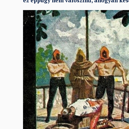
ez éppúgy nem valószínű, ahogyan kés