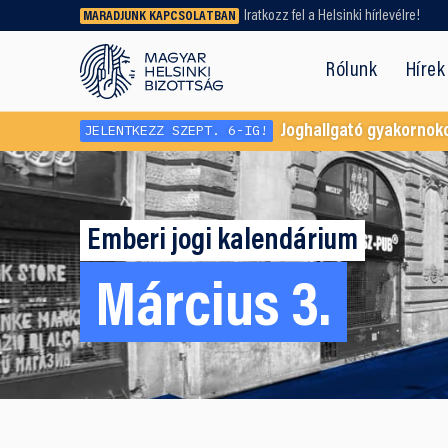
Iratkozz fel a Helsinki hírlevélre!
MARADJUNK KAPCSOLATBAN
Régebbi tartalmat vagy
dokumentumot keresel? Használd a
Rólunk
Hírek
keresőnket!
JELENTKEZZ SZEPT. 6-IG!
Joghallgató gyakornok
Emberi jogi kalendárium
Március 3.