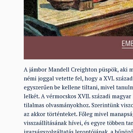
A jámbor Mandell Creighton püspök, aki meg
némi joggal vetette fel, hogy a XVI. száza
egyszerűen be kellene tiltani, mivel tanu
lelkét. A vérmocskos XVII. századi magyar 
tilalmas olvasmányokhoz. Szerintünk visz
az akkor történteket. Főleg mivel manaps
visszaállításának hívei, és egyre többen ta
igazságszolgáltatás lerontójának, a bűnö