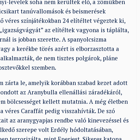
nyi-levelek soha nem kerültek elő, a zömükben
 kicsikart tanúvallomások és beismerések
véres színjátékokban 24 elítéltet végeztek ki,
„igazságvágyát” az elítéltek vagyona is táplálta,
nál is jobban szerette. A spanyolcsizma
agy a kerékbe törés azért is elborzasztotta a
alkalmazták, de nem tisztes polgárok, pláne
sztevőkkel szemben.
m zárta le, amelyik korábban szabad kezet adott
ndott az Aranybulla ellenállási záradékáról,
em bölcsességet kellett mutatnia. A még életben
a véres Caraffát pedig visszahívták. De szó
atait az aranygyapjas rendbe való kinevezéssel és
lkedő szerepe volt Erdély hódoltatásában,
 terrorizálta, mint Eperjest. Sikeres katona,