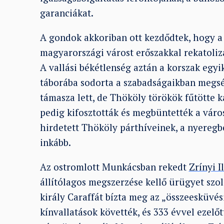
garanciákat.
A gondok akkoriban ott kezdődtek, hogy a 
magyarországi várost erőszakkal rekatolizá
A vallási békétlenség aztán a korszak egy
táborába sodorta a szabadságaikban megsért
támasza lett, de Thököly törökök fűtötte k
pedig kifosztották és megbüntették a váro
hirdetett Thököly párthíveinek, a nyeregb
inkább.
Az ostromlott Munkácsban rekedt
Zrínyi I
állítólagos megszerzése kellő ürügyet szo
király Caraffát bízta meg az „összeesküvés
kínvallatások követték, és 333 évvel ezel