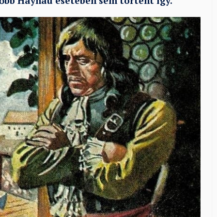
őbb Haynau esetében sem történt így.