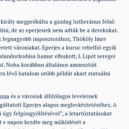
király megpróbálta a gazdag lutheránus felső-
lni, de az eperjesiek nem adták be a derekukat.
ik legnagyobb imposztorához, Thököly Imre
ett városiakat. Eperjes a kuruc rebellió egyik
alandorkodása hamar elbukott, I. Lipót seregei
st. Noha korábban általános amnesztiát
en lévő hatalom utóbb példát akart statuálni
lona
és a városiak állítólagos leveleinek
lgáltatott Eperjes alapos megleckéztetéséhez. A
i ügy felgöngyölítésével”, a letartóztatásokat
őtt e napon kezdte meg működését a