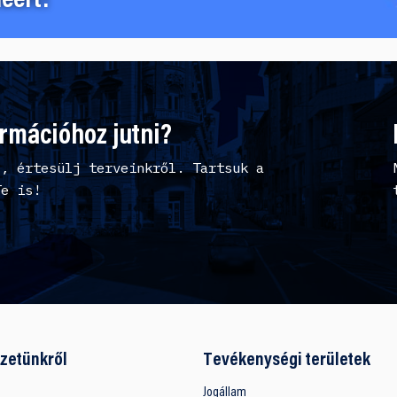
éért!
ormációhoz jutni?
l, értesülj terveinkről. Tartsuk a
Te is!
zetünkről
Tevékenységi területek
Jogállam