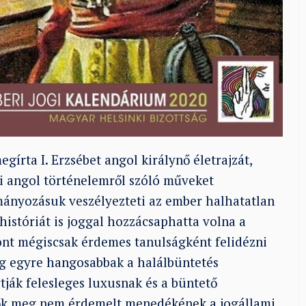
írta I. Erzsébet angol királynő életrajzát,
di angol történelemről szóló műveket
lmányozásuk veszélyezteti az ember halhatatlan
históriát is joggal hozzácsaphatta volna a
ont mégiscsak érdemes tanulságként felidézni
ág egyre hangosabbak a halálbüntetés
rtják felesleges luxusnak és a büntető
zők meg nem érdemelt menedékének a jogállami