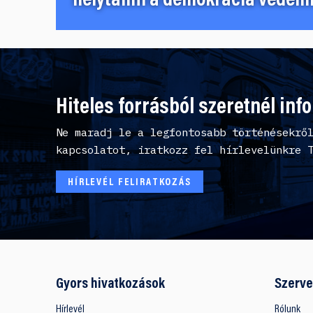
helytállni a demokrácia védelm
Hiteles forrásból szeretnél inf
Ne maradj le a legfontosabb történésekrő
kapcsolatot, iratkozz fel hírlevelünkre 
HÍRLEVÉL FELIRATKOZÁS
Gyors hivatkozások
Szerve
Hírlevél
Rólunk