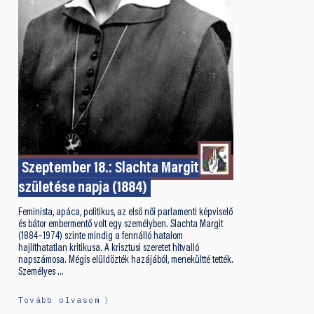
Szeptember 18.: Slachta Margit
születése napja (1884)
Feminista, apáca, politikus, az első női parlamenti képviselő
és bátor embermentő volt egy személyben. Slachta Margit
(1884–1974) szinte mindig a fennálló hatalom
hajlíthatatlan kritikusa. A krisztusi szeretet hitvalló
napszámosa. Mégis elüldözték hazájából, menekültté tették.
Személyes …
Tovább olvasom