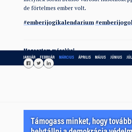
de förtelmes ember volt.
#emberijogikalendarium
#emberijogo
Megosztom másokkal
JANUÁR
FEBRUÁR
MÁRCIUS
ÁPRILIS
MÁJUS
JÚNIUS
JÚL
Támogass minket, hogy továbbr