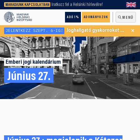
keresőnket!
Iratkozz fel a Helsinki hírlevélre!
MARADJUNK KAPCSOLATBAN
ADÓ 1%
ADOMÁNYOZOK
MENÜ
×
JELENTKEZZ SZEPT. 6-IG!
Joghallgató gyakornokot keresünk Menekültügyi Programunkba
Emberi jogi kalendárium
Június 27.