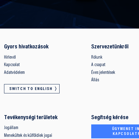
Gyors hivatkozások
Szervezetünkről
Hírlevél
Rólunk
Kapcsolat
A csapat
Adatvédelem
Éves jelentések
Állás
SWITCH TO ENGLISH
Tevékenységi területek
Segítség kérése
Jogállam
ÜGYMENET IN
KAPCSOLAT
Menekültek és külföldiek jogai