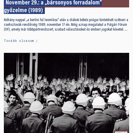
November 29.: a „bársonyos forradalom”
győzelme (1989)
Néhány nappal „a berlini fal leomlása” után a diákok békés prágai tüntetését szétveri a
csehszlovák rendőrség 1989. november 17-én. Még aznap megalakul a Polgári Fórum
(OF), amely már többpártrendszert, szabad választásokat és emberi jogokat követel. …
Tovább olvasom