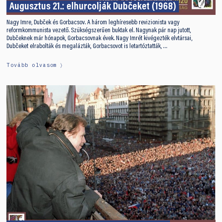
Augusztus 21.: elhurcolják Dubčeket (1968)
Nagy Imre, Dubček és Gorbacsov. A három leghíresebb revizionista vagy
reformkommunista vezető. Szükségszerűen buktak el. Nagynak pár nap jutott,
Dubčeknek már hónapok, Gorbacsovnak évek. Nagy Imrét kivégezték elvtársai,
Dubčeket elrabolták és megalázták, Gorbacsovot is letartóztatták, …
Tovább olvasom