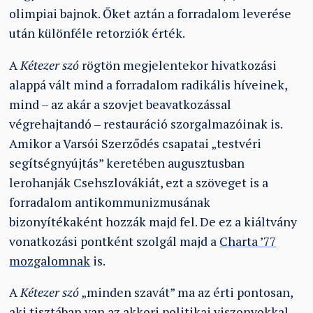
olimpiai bajnok. Őket aztán a forradalom leverése
után különféle retorziók érték.
A
Kétezer szó
rögtön megjelentekor hivatkozási
alappá vált mind a forradalom radikális híveinek,
mind – az akár a szovjet beavatkozással
végrehajtandó – restauráció szorgalmazóinak is.
Amikor a Varsói Szerződés csapatai „testvéri
segítségnyújtás” keretében augusztusban
lerohanják Csehszlovákiát, ezt a szöveget is a
forradalom antikommunizmusának
bizonyítékaként hozzák majd fel. De ez a kiáltvány
vonatkozási pontként szolgál majd a
Charta ’77
mozgalomnak
is.
A
Kétezer szó
„minden szavát” ma az érti pontosan,
aki tisztában van az akkori politikai viszonyokkal