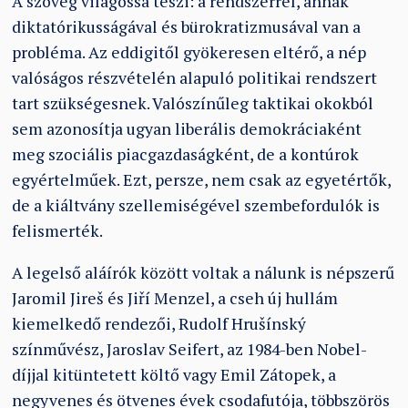
A szöveg világossá teszi: a rendszerrel, annak
diktatórikusságával és bürokratizmusával van a
probléma. Az eddigitől gyökeresen eltérő, a nép
valóságos részvételén alapuló politikai rendszert
tart szükségesnek. Valószínűleg taktikai okokból
sem azonosítja ugyan liberális demokráciaként
meg szociális piacgazdaságként, de a kontúrok
egyértelműek. Ezt, persze, nem csak az egyetértők,
de a kiáltvány szellemiségével szembefordulók is
felismerték.
A legelső aláírók között voltak a nálunk is népszerű
Jaromil Jireš és Jiří Menzel, a cseh új hullám
kiemelkedő rendezői, Rudolf Hrušínský
színművész, Jaroslav Seifert, az 1984-ben Nobel-
díjjal kitüntetett költő vagy Emil Zátopek, a
negyvenes és ötvenes évek csodafutója, többszörös