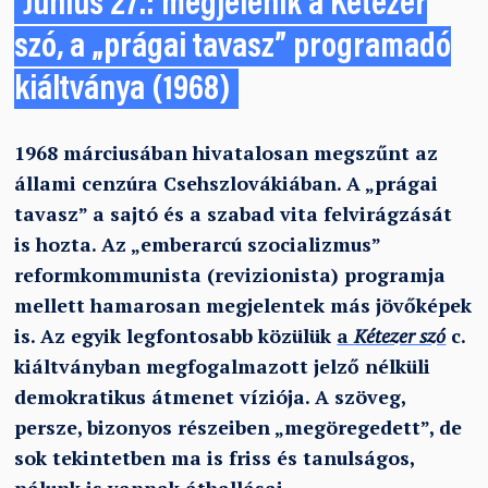
Június 27.: megjelenik a Kétezer
szó, a „prágai tavasz” programadó
kiáltványa (1968)
1968 márciusában hivatalosan megszűnt az
állami cenzúra Csehszlovákiában. A „prágai
tavasz” a sajtó és a szabad vita felvirágzását
is hozta. Az „emberarcú szocializmus”
reformkommunista (revizionista) programja
mellett hamarosan megjelentek más jövőképek
is. Az egyik legfontosabb közülük
a
Kétezer szó
c.
kiáltványban megfogalmazott jelző nélküli
demokratikus átmenet víziója. A szöveg,
persze, bizonyos részeiben „megöregedett”, de
sok tekintetben ma is friss és tanulságos,