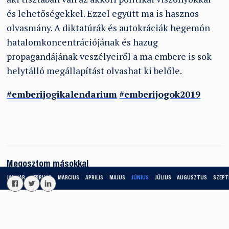
és lehetőségekkel. Ezzel együtt ma is hasznos
olvasmány. A diktatúrák és autokráciák hegemón
hatalomkoncentrációjának és hazug
propagandájának veszélyeiről a ma embere is sok
helytálló megállapítást olvashat ki belőle.
#emberijogikalendarium
#emberijogok2019
Megosztom másokkal
JANUÁR
FEBRUÁR
MÁRCIUS
ÁPRILIS
MÁJUS
JÚNIUS
JÚLIUS
AUGUSZTUS
SZEPT