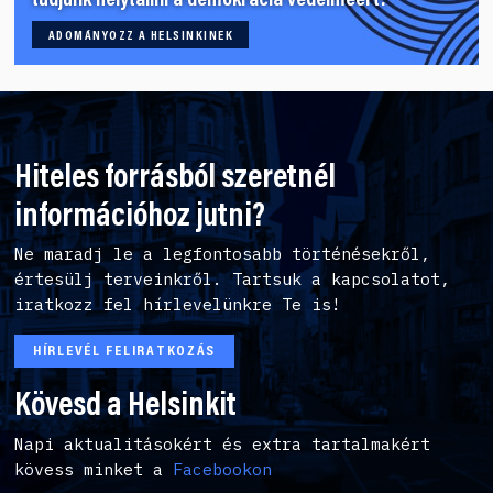
tudjunk helytállni a demokrácia védelméért!
ADOMÁNYOZZ A HELSINKINEK
Hiteles forrásból szeretnél
információhoz jutni?
Ne maradj le a legfontosabb történésekről,
értesülj terveinkről. Tartsuk a kapcsolatot,
iratkozz fel hírlevelünkre Te is!
HÍRLEVÉL FELIRATKOZÁS
Kövesd a Helsinkit
Napi aktualitásokért és extra tartalmakért
kövess minket a
Facebookon