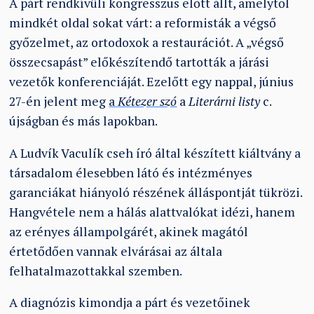
A párt rendkívüli kongresszus előtt állt, amelytől
mindkét oldal sokat várt: a reformisták a végső
győzelmet, az ortodoxok a restaurációt. A „végső
összecsapást” előkészítendő tartották a járási
vezetők konferenciáját. Ezelőtt egy nappal, június
27-én jelent meg
a
Kétezer szó
a
Literárni listy
c.
újságban és más lapokban.
A Ludvík Vaculík cseh író által készített kiáltvány a
társadalom élesebben látó és intézményes
garanciákat hiányoló részének álláspontját tükrözi.
Hangvétele nem a hálás alattvalókat idézi, hanem
az erényes állampolgárét, akinek magától
értetődően vannak elvárásai az általa
felhatalmazottakkal szemben.
A diagnózis kimondja a párt és vezetőinek