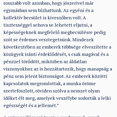
rosszabb volt azonban, hogy jószerivel már
egymásban sem bízhattunk. Az egyéni és a
kollektív becsület is kiveszőben volt. A
tisztességgel sehova se lehetett eljutni, a
képességeknek megfelelő megbecsülésre pedig
szót se érdemes vesztegetnünk. Mindezek
következtében az emberek többsége elveszítette a
közügyek iránti érdeklődését, s csak magával és a
pénzzel törődött, miközben az áldatlan
viszonyokhoz az is hozzátartozik, hogy manapság a
pénz sem jelent biztonságot. Az emberek közötti
kapcsolatok megromlottak, a munka öröme
szertefoszlott, röviden szólva a nemzet olyan
időket élt meg, amelyek veszélybe sodorták a lelki
egészségét és a jellemét.”