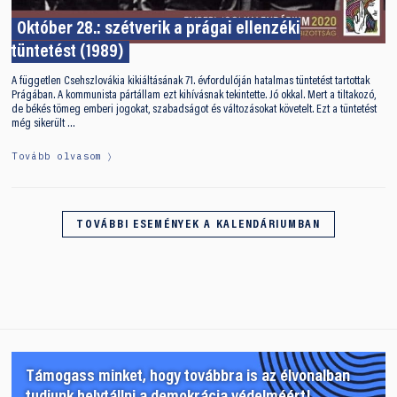
Október 28.: szétverik a prágai ellenzéki
tüntetést (1989)
A független Csehszlovákia kikiáltásának 71. évfordulóján hatalmas tüntetést tartottak
Prágában. A kommunista pártállam ezt kihívásnak tekintette. Jó okkal. Mert a tiltakozó,
de békés tömeg emberi jogokat, szabadságot és változásokat követelt. Ezt a tüntetést
még sikerült …
Tovább olvasom
TOVÁBBI ESEMÉNYEK A KALENDÁRIUMBAN
Támogass minket, hogy továbbra is az élvonalban