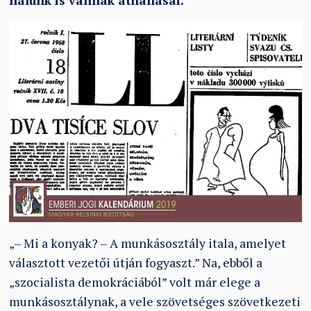
nálunk is vannak áthallásai.
„– Mi a konyak? – A munkásosztály itala, amelyet
választott vezetői útján fogyaszt.” Na, ebből a
„szocialista demokráciából” volt már elege a
munkásosztálynak, a vele szövetséges szövetkezeti