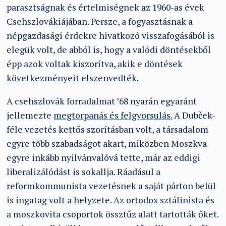
parasztságnak és értelmiségnek az 1960-as évek
Csehszlovákiájában. Persze, a fogyasztásnak a
népgazdasági érdekre hivatkozó visszafogásából is
elegük volt, de abból is, hogy a valódi döntésekből
épp azok voltak kiszorítva, akik e döntések
következményeit elszenvedték.
A csehszlovák forradalmat ’68 nyarán egyaránt
jellemezte
megtorpanás és felgyorsulás.
A Dubček-
féle vezetés kettős szorításban volt, a társadalom
egyre több szabadságot akart, miközben Moszkva
egyre inkább nyilvánvalóvá tette, már az eddigi
liberalizálódást is sokallja. Ráadásul a
reformkommunista vezetésnek a saját párton belül
is ingatag volt a helyzete. Az ortodox sztálinista és
a moszkovita csoportok össztűz alatt tartották őket.