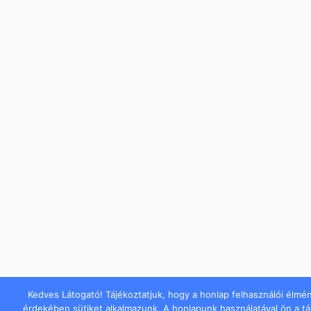
Kedves Látogató! Tájékoztatjuk, hogy a honlap felhasználói élmé
érdekében sütiket alkalmazunk. A honlapunk használatával ön a t