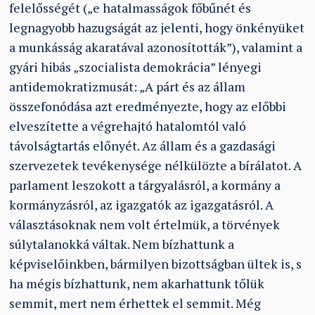
felelősségét („e hatalmasságok főbűnét és
legnagyobb hazugságát az jelenti, hogy önkényüket
a munkásság akaratával azonosították”), valamint a
gyári hibás „szocialista demokrácia” lényegi
antidemokratizmusát: „A párt és az állam
összefonódása azt eredményezte, hogy az előbbi
elveszítette a végrehajtó hatalomtól való
távolságtartás előnyét. Az állam és a gazdasági
szervezetek tevékenysége nélkülözte a bírálatot. A
parlament leszokott a tárgyalásról, a kormány a
kormányzásról, az igazgatók az igazgatásról. A
választásoknak nem volt értelmük, a törvények
súlytalanokká váltak. Nem bízhattunk a
képviselőinkben, bármilyen bizottságban ültek is, s
ha mégis bízhattunk, nem akarhattunk tőlük
semmit, mert nem érhettek el semmit. Még