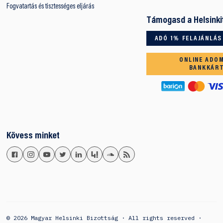
Fogvatartás és tisztességes eljárás
Támogasd a Helsinki
ADÓ 1% FELAJÁNLÁS
ONLINE ADO
BANKKÁR
Kövess minket
© 2026 Magyar Helsinki Bizottság · All rights reserved ·