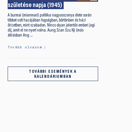
születése napja (1945)
A burmai (mianmari) politika nagyasszonya élete során
többet volt hazájában fogságban, börtönben és házi
őrizetben, mint szabadon. Nincs olyan jelentős emberi jogi
díj, amit el ne nyert volna. Aung Szan Szu Kji (más
átírásban Ang …
Tovább olvasom
TOVÁBBI ESEMÉNYEK A
KALENDÁRIUMBAN