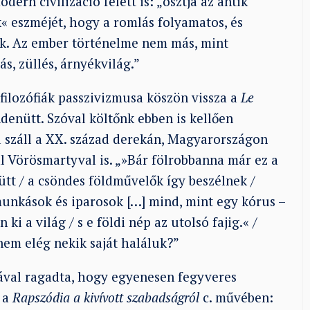
rn civilizáció felett is: „osztja az antik
« eszméjét, hogy a romlás folyamatos, és
k. Az ember történelme nem más, mint
s, züllés, árnyékvilág.”
 filozófiák passzivizmusa köszön vissza a
Le
denütt. Szóval költőnk ebben is kellően
ba száll a XX. század derekán, Magyarországon
l Vörösmartyval is. „»Bár fölrobbanna már ez a
tt / a csöndes földművelők így beszélnek /
munkások és iparosok […] mind, mint egy kórus –
i a világ / s e földi nép az utolsó fajig.« /
nem elég nekik saját haláluk?”
ával ragadta, hogy egyenesen fegyveres
 a
Rapszódia a kivívott szabadságról
c. művében: