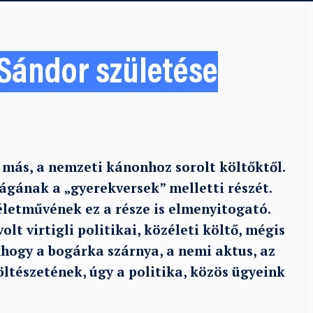
 Sándor születése
t más, a nemzeti kánonhoz sorolt költőktől.
gának a „gyerekversek” melletti részét.
életművének ez a része is elmenyitogató.
lt virtigli politikai, közéleti költő, mégis
Ahogy a bogárka szárnya, a nemi aktus, az
öltészetének, úgy a politika, közös ügyeink