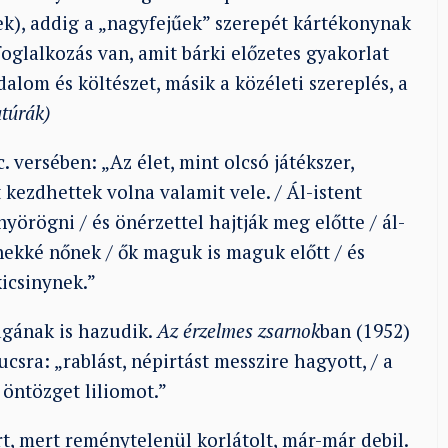
ek), addig a „nagyfejűek” szerepét kártékonynak
foglalkozás van, amit bárki előzetes gyakorlat
alom és költészet, másik a közéleti szereplés, a
atúrák)
. versében: „Az élet, mint olcsó játékszer,
 kezdhettek volna valamit vele. / Ál-istent
örögni / és önérzettel hajtják meg előtte / ál-
enekké nőnek / ők maguk is maguk előtt / és
kicsinynek.”
agának is hazudik.
Az érzelmes zsarnok
ban (1952)
sra: „rablást, népirtást messzire hagyott, / a
 öntözget liliomot.”
rt, mert reménytelenül korlátolt, már-már debil.