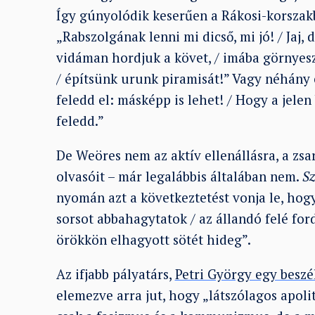
Így gúnyolódik keserűen a Rákosi-korszak
„Rabszolgának lenni mi dicső, mi jó! / Jaj,
vidáman hordjuk a követ, / imába görnyeszte
/ építsünk urunk piramisát!” Vagy néhány é
feledd el: másképp is lehet! / Hogy a jelen
feledd.”
De Weöres nem az aktív ellenállásra, a zsa
olvasóit – már legalábbis általában nem.
Sz
nyomán azt a következtetést vonja le, hogy
sorsot abbahagytatok / az állandó felé fo
örökkön elhagyott sötét hideg”.
Az ifjabb pályatárs,
Petri György egy beszé
elemezve arra jut, hogy „látszólagos apol