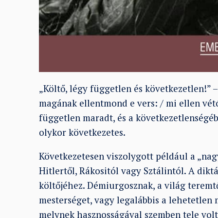
„Költő, légy független és következetlen!” –
magának ellentmond e vers: / mi ellen vétót 
független maradt, és a következetlenségéb
olykor következetes.
Következetesen viszolygott például a „nagy
Hitlertől, Rákositól vagy Sztálintól. A dik
költőjéhez. Démiurgosznak, a világ teremtő
mesterséget, vagy legalábbis a lehetetlen
melynek hasznosságával szemben tele volt