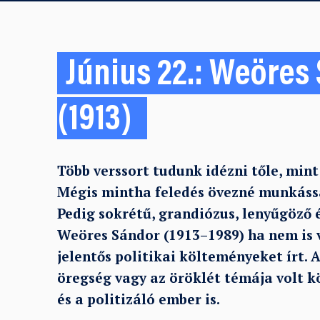
Június 22.: Weöres
(1913)
Több verssort tudunk idézni tőle, min
Mégis mintha feledés övezné munkássá
Pedig sokrétű, grandiózus, lenyűgöző 
Weöres Sándor (1913–1989) ha nem is vo
jelentős politikai költeményeket írt. 
öregség vagy az öröklét témája volt k
és a politizáló ember is.