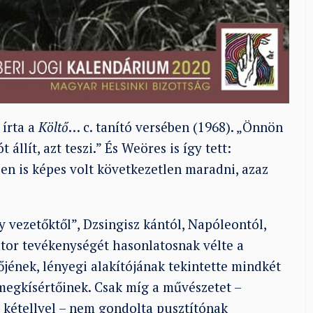
 írta a
Költő
… c. tanító versében (1968). „Önnön
állít, azt teszi.” És Weöres is így tett:
en is képes volt következetlen maradni, azaz
 vezetőktől”, Dzsingisz kántól, Napóleontól,
tátor tevékenységét hasonlatosnak vélte a
jének, lényegi alakítójának tekintette mindkét
 megkísértőinek. Csak míg a művészetet –
 kétellyel – nem gondolta pusztítónak