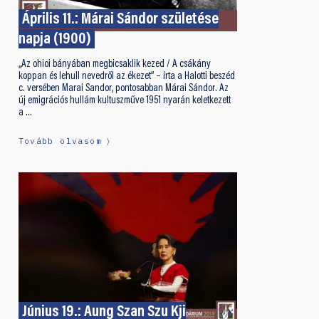
Április 11.: Márai Sándor születése
napja (1900)
„Az ohioi bányában megbicsaklik kezed / A csákány
koppan és lehull nevedről az ékezet” – írta a Halotti beszéd
c. versében Marai Sandor, pontosabban Márai Sándor. Az
új emigrációs hullám kultuszműve 1951 nyarán keletkezett
a …
Tovább olvasom
Június 19.: Aung Szan Szu Kji