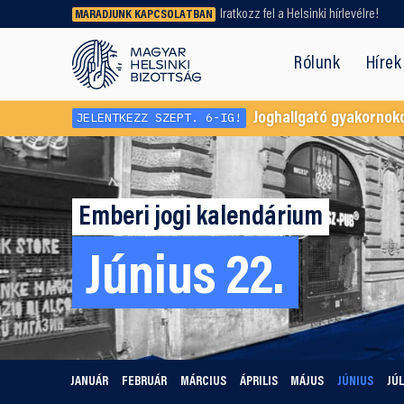
Iratkozz fel a Helsinki hírlevélre!
MARADJUNK KAPCSOLATBAN
Régebbi tartalmat vagy
dokumentumot keresel? Használd a
Rólunk
Hírek
keresőnket!
JELENTKEZZ SZEPT. 6-IG!
Joghallgató gyakornok
Emberi jogi kalendárium
Június 22.
JANUÁR
FEBRUÁR
MÁRCIUS
ÁPRILIS
MÁJUS
JÚNIUS
JÚL