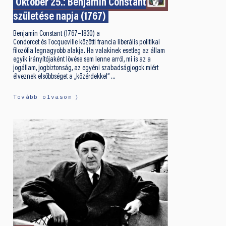
Október 25.: Benjamin Constant
születése napja (1767)
Benjamin Constant (1767–1830) a
Condorcet és Tocqueville közötti francia liberális politikai
filozófia legnagyobb alakja. Ha valakinek esetleg az állam
egyik irányítójaként lövése sem lenne arról, mi is az a
jogállam, jogbiztonság, az egyéni szabadságjogok miért
élveznek elsőbbséget a „közérdekkel” …
Tovább olvasom