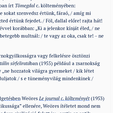
ban írt
Tömegdal
c. költeményében:
 de sokat szenvedsz értünk, fáraó, / amíg mi
d értünk fejedet. / Föl, dallal előre! rajta hát!
vvel korábban: „Ki a jelenkor kínját éled, / ne
 betegebb multnál: / te vagy az oka, csak te! – ne
rnokgyilkosságra vagy felkelésre ösztönzi
tálin sírfeliratá
ban (1955) például a zsarnokság
 „ne hozzatok világra gyermeket / kik létet
rduljatok / s e tüneményvilág mindenkinek /
lgetésben
Weöres
Le journal c. költeményét
(1953)
itikussága” ellenére, Weöres ítéletet mond nem