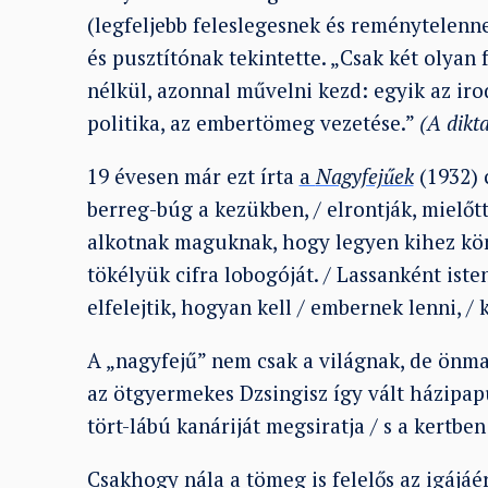
(legfeljebb feleslegesnek és reménytelenn
és pusztítónak tekintette. „Csak két olyan 
nélkül, azonnal művelni kezd: egyik az irod
politika, az embertömeg vezetése.”
(A dikt
19 évesen már ezt írta
a
Nagyfejűek
(1932) c
berreg-búg a kezükben, / elrontják, mielőtt
alkotnak maguknak, hogy legyen kihez köny
tökélyük cifra lobogóját. / Lassanként ist
elfelejtik, hogyan kell / embernek lenni, / 
A „nagyfejű” nem csak a világnak, de önm
az ötgyermekes Dzsingisz így vált házipapuc
tört-lábú kanáriját megsiratja / s a kertben
Csakhogy nála a tömeg is felelős az igájáé