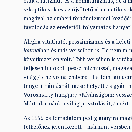
csak a fasizmus és a kommunizmus, de a mode
szkeptikusok és az újsütetű »hermetikusok
magával az emberi történelemmel kezdődi
távolodás az eredettől, folyamatos hanyatlá
Aligha vitatható, pesszimizmus és a keleti
journal
ban és más verseiben is. De nem min
következetlen volt. Több versében is vitá
teljesen indokolt pesszimizmussal, magáva
világ / s ne volna ember« – hallom mindenü
tengeri-hántásnál, mese helyett / s gyári 
Vörösmarty hangja: / »Kívánságom: vesszen k
Mért akarnánk a világ pusztulását, / mért 
Az 1956-os forradalom pedig annyira mag
felkelőnek jelentkezett – mármint versben,