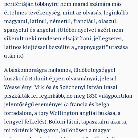
perifériáján többnyire nem marad számára más
értelmes tevékenység, mint az olvasás, leginkább
magyarul, latinul, németül, franciául, olaszul,
spanyolul és angolul. (Utóbbi nyelvet azért nem
sikerült neki rendesen elsajátítani, jellegzetes,
latinos kiejtéssel beszélte a „napnyugati” utazása
után is.)
A búskomorságra hajlamos, tüdőbetegséggel
küszködő Bölönit éppen olvasmányai, jelesül
Wesselényi Miklós és Széchenyi István írásai
piszkálták fel leginkább, no meg 1830 világpolitikai
jelentőségű eseményei (a francia és belga
forradalom, a tory Wellington angliai bukása, a
lengyel felkelés). Bölöni látni, tapasztalni akarta,
mi történik Nyugaton, különösen a magyar