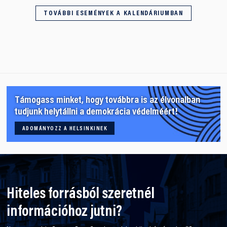
TOVÁBBI ESEMÉNYEK A KALENDÁRIUMBAN
Támogass minket, hogy továbbra is az élvonalban
tudjunk helytállni a demokrácia védelméért!
ADOMÁNYOZZ A HELSINKINEK
Hiteles forrásból szeretnél
információhoz jutni?