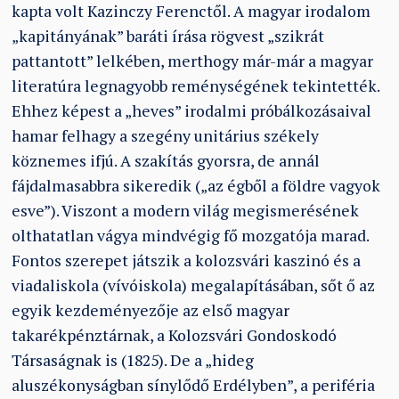
kapta volt Kazinczy Ferenctől. A magyar irodalom
„kapitányának” baráti írása rögvest „szikrát
pattantott” lelkében, merthogy már-már a magyar
literatúra legnagyobb reménységének tekintették.
Ehhez képest a „heves” irodalmi próbálkozásaival
hamar felhagy a szegény unitárius székely
köznemes ifjú. A szakítás gyorsra, de annál
fájdalmasabbra sikeredik („az égből a földre vagyok
esve”). Viszont a modern világ megismerésének
olthatatlan vágya mindvégig fő mozgatója marad.
Fontos szerepet játszik a kolozsvári kaszinó és a
viadaliskola (vívóiskola) megalapításában, sőt ő az
egyik kezdeményezője az első magyar
takarékpénztárnak, a Kolozsvári Gondoskodó
Társaságnak is (1825). De a „hideg
aluszékonyságban sínylődő Erdélyben”, a periféria