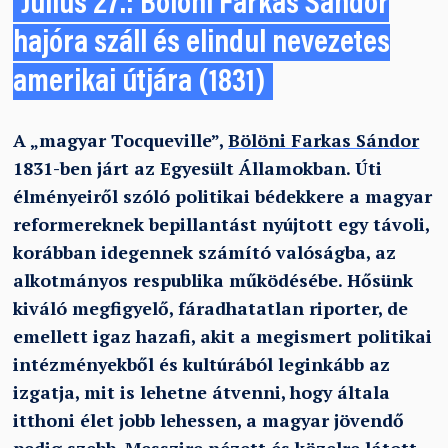
Július 27.: Bölöni Farkas Sándor
hajóra száll és elindul nevezetes
amerikai útjára (1831)
A „magyar Tocqueville”,
Bölöni Farkas Sándor
1831-ben járt az Egyesült Államokban. Úti
élményeiről szóló politikai bédekkere a magyar
reformereknek bepillantást nyújtott egy távoli,
korábban idegennek számító valóságba, az
alkotmányos respublika működésébe. Hősünk
kiváló megfigyelő, fáradhatatlan riporter, de
emellett igaz hazafi, akit a megismert politikai
intézményekből és kultúrából leginkább az
izgatja, mit is lehetne átvenni, hogy általa
itthoni élet jobb lehessen, a magyar jövendő