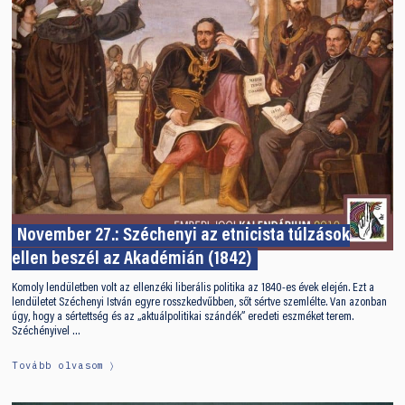
November 27.: Széchenyi az etnicista túlzások
ellen beszél az Akadémián (1842)
Komoly lendületben volt az ellenzéki liberális politika az 1840-es évek elején. Ezt a
lendületet Széchenyi István egyre rosszkedvűbben, sőt sértve szemlélte. Van azonban
úgy, hogy a sértettség és az „aktuálpolitikai szándék” eredeti eszméket terem.
Széchényivel …
Tovább olvasom