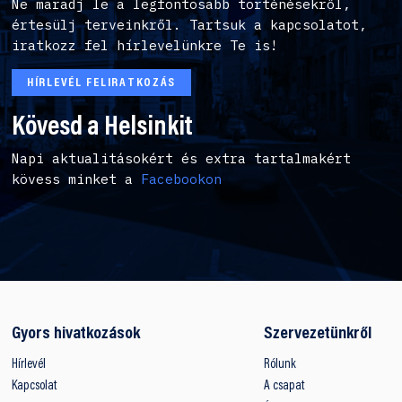
Ne maradj le a legfontosabb történésekről,
értesülj terveinkről. Tartsuk a kapcsolatot,
iratkozz fel hírlevelünkre Te is!
HÍRLEVÉL FELIRATKOZÁS
Kövesd a Helsinkit
Napi aktualitásokért és extra tartalmakért
kövess minket a
Facebookon
Gyors hivatkozások
Szervezetünkről
Hírlevél
Rólunk
Kapcsolat
A csapat