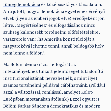
tömegdemokrácia
és középosztályos társadalom.
Arra jutott, hogy a demokrácia egyetemes érvényű
elvek (ilyen az emberi jogok elve) eredőjeként jön
létre. „Megértéséhez” és elfogadásához nincs
szükség különösebb történelmi előfeltételekre,
varázsereje van: „ha Amerika konstitúcióját a
magyarokévá lehetne tenni, annál boldogabb hely
nem lenne a földön”.
Ma Bölöni demokrácia-felfogását az
intézményeknek túlzott jelentőséget tulajdonító
institucionalistának nevezhetnék, s mint ilyet,
számos történelmi példával cáfolhatnánk. (Például
azzal a változással, romlással, amelyet Kelet-
Európában mostanában átélünk.) Ezzel együtt is
Bölöni Farkas Sándor a demokratikus és modern