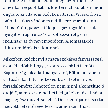
reformerek számára eddig megközelíthetetlen
amerikai respublikában. Metternich korábban nem
engedte ki oda sem Széchenyit, sem Wesselényit.
Bölöni Farkas Sándor és Béldi Ferenc aztán 1830.
július 10-én „passzust” kap – igaz, egyelőre csak
nyugat-európai utazásra. Kolozsvárról „ki is
indulnak” az év novemberében. Állomásaikról
titkosrendőrök is jelentenek.
Miközben Széchenyi a maga szokásos fanyarsággal
azon élcelődik, hogy „a sör rosszabb lett, mióta
Bajorországnak alkotmánya van”, Bölöni a francia
változásokat látva lelkesedik az alkotmányos
forradalomért: „lehetetlen nem hinni a konstitúció
erejét”, mert csak emelheti fel „a lelket és elmét a
maga egész műveltségébe”. De az európainál sokkal
nagyobb jelentősége lesz az amerikai útnak.