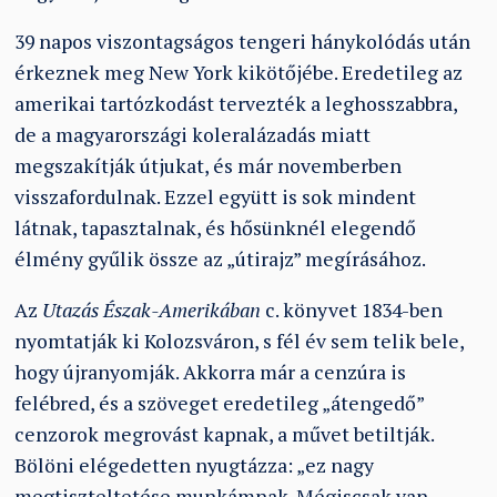
39 napos viszontagságos tengeri hánykolódás után
érkeznek meg New York kikötőjébe. Eredetileg az
amerikai tartózkodást tervezték a leghosszabbra,
de a magyarországi koleralázadás miatt
megszakítják útjukat, és már novemberben
visszafordulnak. Ezzel együtt is sok mindent
látnak, tapasztalnak, és hősünknél elegendő
élmény gyűlik össze az „útirajz” megírásához.
Az
Utazás Észak-Amerikában
c. könyvet 1834-ben
nyomtatják ki Kolozsváron, s fél év sem telik bele,
hogy újranyomják. Akkorra már a cenzúra is
felébred, és a szöveget eredetileg „átengedő”
cenzorok megrovást kapnak, a művet betiltják.
Bölöni elégedetten nyugtázza: „ez nagy
megtiszteltetése munkámnak. Mégiscsak van