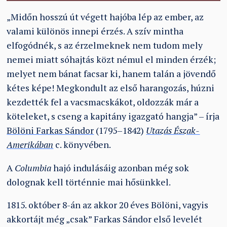
„Midőn hosszú út végett hajóba lép az ember, az
valami különös innepi érzés. A szív mintha
elfogódnék, s az érzelmeknek nem tudom mely
nemei miatt sóhajtás közt némul el minden érzék;
melyet nem bánat facsar ki, hanem talán a jövendő
kétes képe! Megkondult az első harangozás, húzni
kezdették fel a vacsmacskákot, oldozzák már a
köteleket, s cseng a kapitány igazgató hangja” – írja
Bölöni Farkas Sándor
(1795–1842)
Utazás Észak-
Amerikában
c. könyvében.
A
Columbia
hajó indulásáig azonban még sok
dolognak kell történnie mai hősünkkel.
1815. október 8-án az akkor 20 éves Bölöni, vagyis
akkortájt még „csak” Farkas Sándor első levelét