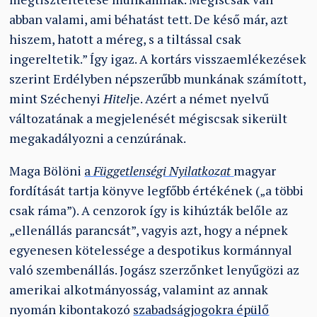
abban valami, ami béhatást tett. De késő már, azt
hiszem, hatott a méreg, s a tiltással csak
ingereltetik.” Így igaz. A kortárs visszaemlékezések
szerint Erdélyben népszerűbb munkának számított,
mint Széchenyi
Hitel
je. Azért a német nyelvű
változatának a megjelenését mégiscsak sikerült
megakadályozni a cenzúrának.
Maga Bölöni
a
Függetlenségi Nyilatkozat
magyar
fordítását tartja könyve legfőbb értékének („a többi
csak ráma”). A cenzorok így is kihúzták belőle az
„ellenállás parancsát”, vagyis azt, hogy a népnek
egyenesen kötelessége a despotikus kormánnyal
való szembenállás. Jogász szerzőnket lenyűgözi az
amerikai alkotmányosság, valamint az annak
nyomán kibontakozó
szabadságjogokra épülő