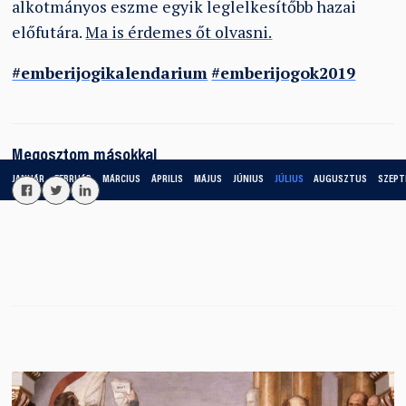
alkotmányos eszme egyik leglelkesítőbb hazai
előfutára.
Ma is érdemes őt olvasni.
#emberijogikalendarium
#emberijogok2019
Megosztom másokkal
JANUÁR
FEBRUÁR
MÁRCIUS
ÁPRILIS
MÁJUS
JÚNIUS
JÚLIUS
AUGUSZTUS
SZEPT