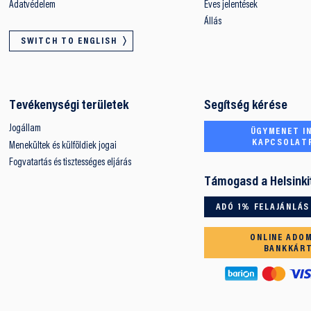
Adatvédelem
Éves jelentések
Állás
SWITCH TO ENGLISH
Tevékenységi területek
Segítség kérése
Jogállam
ÜGYMENET IN
KAPCSOLAT
Menekültek és külföldiek jogai
Fogvatartás és tisztességes eljárás
Támogasd a Helsinki
ADÓ 1% FELAJÁNLÁS
ONLINE ADO
BANKKÁR