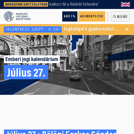
keresőnket!
Iratkozz fel a Helsinki hírlevélre!
MARADJUNK KAPCSOLATBAN
ADÓ 1%
ADOMÁNYOZOK
MENÜ
×
JELENTKEZZ SZEPT. 6-IG!
Joghallgató gyakornokot keresünk Menekültügyi Programunkba
Emberi jogi kalendárium
Július 27.