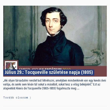
Július 29.: Tocqueville születése napja (1805)
„Aki olyan társadalmi rendet tud létrehozni, amelyben mindenkinek van egy kevés óvni
valója, és senki sem kíván túl sokat a máséból, sokat tesz a világ békéjéért.” Ezt az
alapvetést Alexis de Tocqueville (1805–1859) fogalmazta meg …
Tovább olvasom