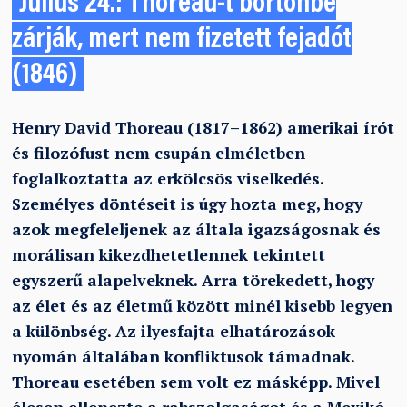
Július 24.: Thoreau-t börtönbe
zárják, mert nem fizetett fejadót
(1846)
Henry David Thoreau (1817–1862) amerikai írót
és filozófust nem csupán elméletben
foglalkoztatta az erkölcsös viselkedés.
Személyes döntéseit is úgy hozta meg, hogy
azok megfeleljenek az általa igazságosnak és
morálisan kikezdhetetlennek tekintett
egyszerű alapelveknek. Arra törekedett, hogy
az élet és az életmű között minél kisebb legyen
a különbség. Az ilyesfajta elhatározások
nyomán általában konfliktusok támadnak.
Thoreau esetében sem volt ez másképp. Mivel