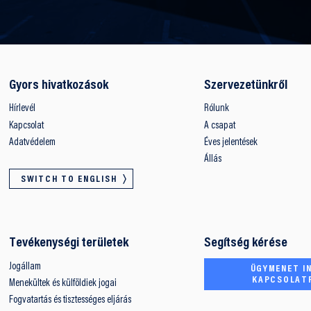
Gyors hivatkozások
Szervezetünkről
Hírlevél
Rólunk
Kapcsolat
A csapat
Adatvédelem
Éves jelentések
Állás
SWITCH TO ENGLISH
Tevékenységi területek
Segítség kérése
Jogállam
ÜGYMENET IN
KAPCSOLAT
Menekültek és külföldiek jogai
Fogvatartás és tisztességes eljárás