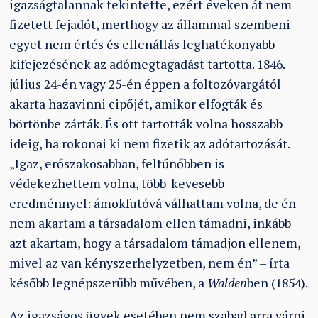
igazságtalannak tekintette, ezért éveken át nem
fizetett fejadót, merthogy az állammal szembeni
egyet nem értés és ellenállás leghatékonyabb
kifejezésének az adómegtagadást tartotta. 1846.
július 24-én vagy 25-én éppen a foltozóvargától
akarta hazavinni cipőjét, amikor elfogták és
börtönbe zárták. És ott tartották volna hosszabb
ideig, ha rokonai ki nem fizetik az adótartozását.
„Igaz, erőszakosabban, feltűnőbben is
védekezhettem volna, több-kevesebb
eredménnyel: ámokfutóvá válhattam volna, de én
nem akartam a társadalom ellen támadni, inkább
azt akartam, hogy a társadalom támadjon ellenem,
mivel az van kényszerhelyzetben, nem én” – írta
később legnépszerűbb művében, a
Walden
ben (1854).
Az igazságos ügyek esetében nem szabad arra várni,