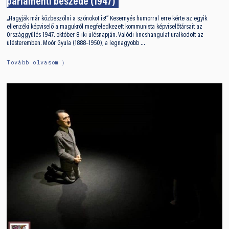
parlamenti beszéde (1947)
„Hagyják már közbeszólni a szónokot is!” Kesernyés humorral erre kérte az egyik
ellenzéki képviselő a magukról megfeledkezett kommunista képviselőtársait az
Országgyűlés 1947. október 8-iki ülésnapján. Valódi lincshangulat uralkodott az
ülésteremben. Moór Gyula (1888–1950), a legnagyobb …
Tovább olvasom