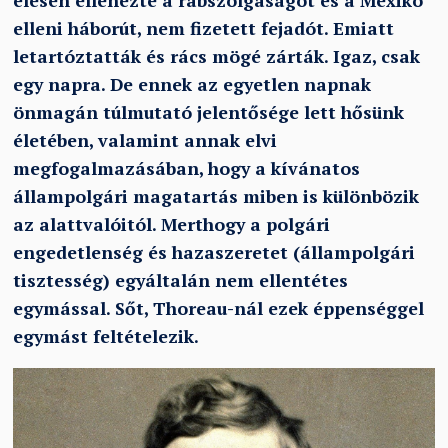
élesen ellenezte a rabszolgaságot és a Mexikó
elleni háborút, nem fizetett fejadót. Emiatt
letartóztatták és rács mögé zárták. Igaz, csak
egy napra. De ennek az egyetlen napnak
önmagán túlmutató jelentősége lett hősünk
életében, valamint annak elvi
megfogalmazásában, hogy a kívánatos
állampolgári magatartás miben is különbözik
az alattvalóitól. Merthogy a polgári
engedetlenség és hazaszeretet (állampolgári
tisztesség) egyáltalán nem ellentétes
egymással. Sőt, Thoreau-nál ezek éppenséggel
egymást feltételezik.