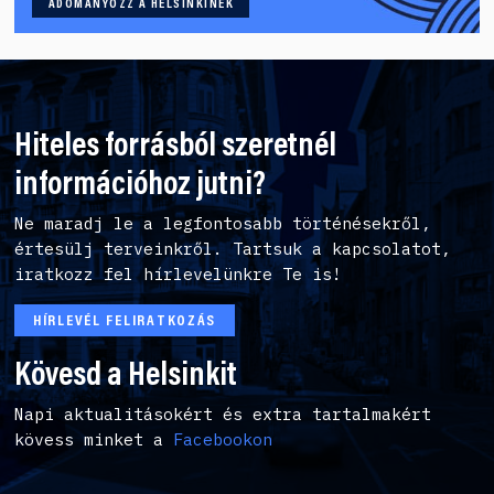
ADOMÁNYOZZ A HELSINKINEK
Hiteles forrásból szeretnél
információhoz jutni?
Ne maradj le a legfontosabb történésekről,
értesülj terveinkről. Tartsuk a kapcsolatot,
iratkozz fel hírlevelünkre Te is!
HÍRLEVÉL FELIRATKOZÁS
Kövesd a Helsinkit
Napi aktualitásokért és extra tartalmakért
kövess minket a
Facebookon