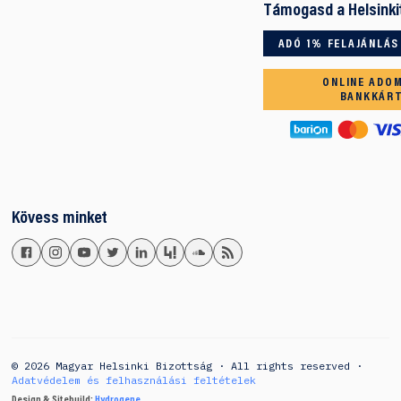
Támogasd a Helsinki
ADÓ 1% FELAJÁNLÁS
ONLINE ADO
BANKKÁR
Kövess minket
© 2026 Magyar Helsinki Bizottság · All rights reserved ·
Adatvédelem és felhasználási feltételek
Design & Sitebuild:
Hydrogene