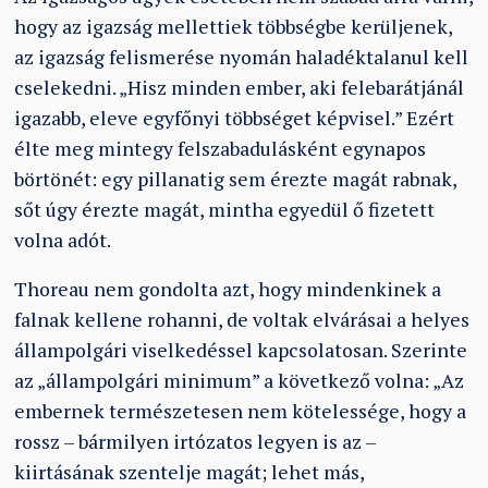
hogy az igazság mellettiek többségbe kerüljenek,
az igazság felismerése nyomán haladéktalanul kell
cselekedni. „Hisz minden ember, aki felebarátjánál
igazabb, eleve egyfőnyi többséget képvisel.” Ezért
élte meg mintegy felszabadulásként egynapos
börtönét: egy pillanatig sem érezte magát rabnak,
sőt úgy érezte magát, mintha egyedül ő fizetett
volna adót.
Thoreau nem gondolta azt, hogy mindenkinek a
falnak kellene rohanni, de voltak elvárásai a helyes
állampolgári viselkedéssel kapcsolatosan. Szerinte
az „állampolgári minimum” a következő volna: „Az
embernek természetesen nem kötelessége, hogy a
rossz – bármilyen irtózatos legyen is az –
kiirtásának szentelje magát; lehet más,