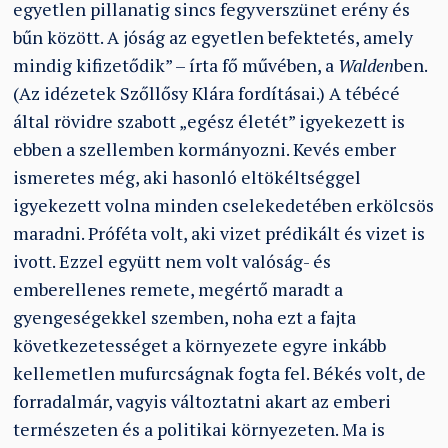
egyetlen pillanatig sincs fegyverszünet erény és
bűn között. A jóság az egyetlen befektetés, amely
mindig kifizetődik” – írta fő művében, a
Walden
ben.
(Az idézetek Szőllősy Klára fordításai.) A tébécé
által rövidre szabott „egész életét” igyekezett is
ebben a szellemben kormányozni. Kevés ember
ismeretes még, aki hasonló eltökéltséggel
igyekezett volna minden cselekedetében erkölcsös
maradni. Próféta volt, aki vizet prédikált és vizet is
ivott. Ezzel együtt nem volt valóság- és
emberellenes remete, megértő maradt a
gyengeségekkel szemben, noha ezt a fajta
következetességet a környezete egyre inkább
kellemetlen mufurcságnak fogta fel. Békés volt, de
forradalmár, vagyis változtatni akart az emberi
természeten és a politikai környezeten. Ma is