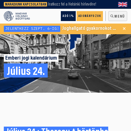
keresőnket!
Iratkozz fel a Helsinki hírlevélre!
MARADJUNK KAPCSOLATBAN
ADÓ 1%
ADOMÁNYOZOK
MENÜ
×
JELENTKEZZ SZEPT. 6-IG!
Joghallgató gyakornokot keresünk Menekültügyi Programunkba
Emberi jogi kalendárium
Július 24.