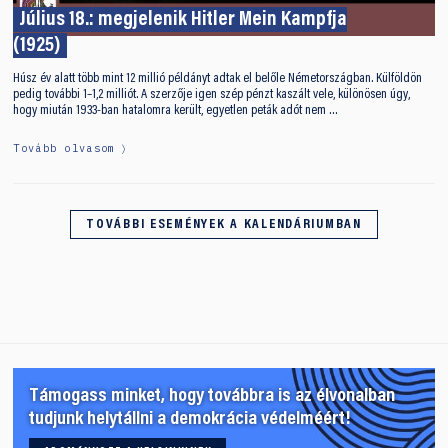
Július 18.: megjelenik Hitler Mein Kampfja
(1925)
Húsz év alatt több mint 12 millió példányt adtak el belőle Németországban. Külföldön
pedig további 1–1,2 milliót. A szerzője igen szép pénzt kaszált vele, különösen úgy,
hogy miután 1933-ban hatalomra került, egyetlen peták adót nem …
Tovább olvasom
TOVÁBBI ESEMÉNYEK A KALENDÁRIUMBAN
Támogass minket, hogy továbbra is az élvonalban
tudjunk helytállni a demokrácia védelméért!