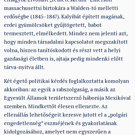
massachusettsi birtokára a Walden-tó melletti
erdőségbe (1845–1847). Kalyibát épített magának,
erdei gyümölcsöket gyűjtögetett, babot
termesztett, elmélkedett. Mindez nem jelenti azt,
hogy minden társadalmi kapcsolatot megszakított
volna, hiszen tanítóskodott és részt vett a helyi
gazdasági életben is, ajtaja pedig mindenki előtt
tárva-nyitva állt.
Két égető politikai kérdés foglalkoztatta komolyan
akkoriban: az egyik a rabszolgaság, a másik az
Egyesült Államok területszerző háborúja Mexikóval
szemben. Mindkettőt élesen ellenezte. Az
ellenállás lehetőségeit keresve jutott el a „polgári
engedetlenség” eszméjének és gyakorlatának
kidolgozásához, amelyet nem egyszerűen a