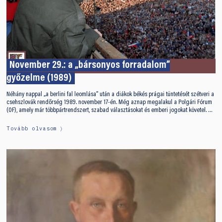
November 29.: a „bársonyos forradalom”
győzelme (1989)
Néhány nappal „a berlini fal leomlása” után a diákok békés prágai tüntetését szétveri a
csehszlovák rendőrség 1989. november 17-én. Még aznap megalakul a Polgári Fórum
(OF), amely már többpártrendszert, szabad választásokat és emberi jogokat követel. …
Tovább olvasom