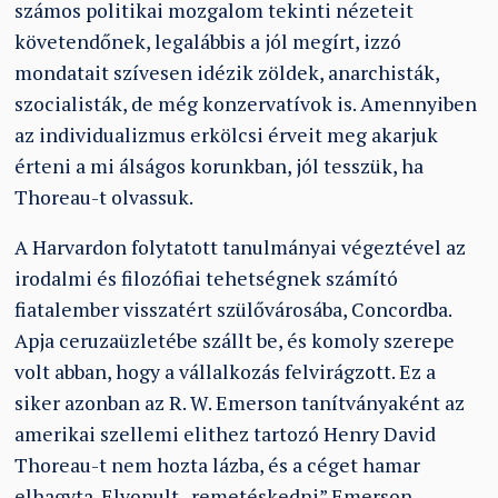
számos politikai mozgalom tekinti nézeteit
követendőnek, legalábbis a jól megírt, izzó
mondatait szívesen idézik zöldek, anarchisták,
szocialisták, de még konzervatívok is. Amennyiben
az individualizmus erkölcsi érveit meg akarjuk
érteni a mi álságos korunkban, jól tesszük, ha
Thoreau-t olvassuk.
A Harvardon folytatott tanulmányai végeztével az
irodalmi és filozófiai tehetségnek számító
fiatalember visszatért szülővárosába, Concordba.
Apja ceruzaüzletébe szállt be, és komoly szerepe
volt abban, hogy a vállalkozás felvirágzott. Ez a
siker azonban az R. W. Emerson tanítványaként az
amerikai szellemi elithez tartozó Henry David
Thoreau-t nem hozta lázba, és a céget hamar
elhagyta. Elvonult „remetéskedni” Emerson