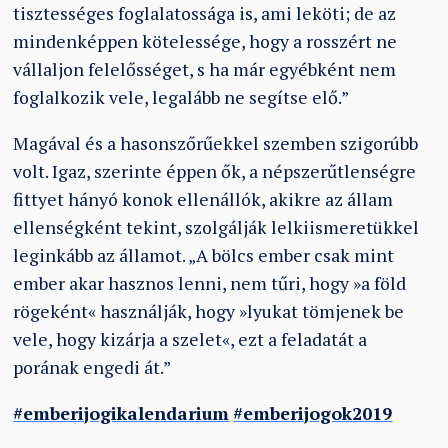
tisztességes foglalatossága is, ami leköti; de az
mindenképpen kötelessége, hogy a rosszért ne
vállaljon felelősséget, s ha már egyébként nem
foglalkozik vele, legalább ne segítse elő.”
Magával és a hasonszőrűekkel szemben szigorúbb
volt. Igaz, szerinte éppen ők, a népszerűtlenségre
fittyet hányó konok ellenállók, akikre az állam
ellenségként tekint, szolgálják lelkiismeretükkel
leginkább az államot. „A bölcs ember csak mint
ember akar hasznos lenni, nem tűri, hogy »a föld
rögeként« használják, hogy »lyukat tömjenek be
vele, hogy kizárja a szelet«, ezt a feladatát a
porának engedi át.”
#emberijogikalendarium
#emberijogok2019