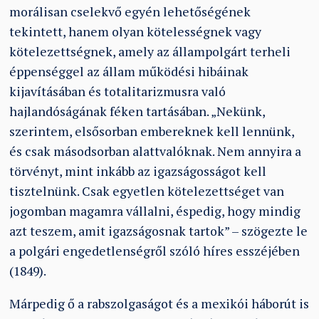
morálisan cselekvő egyén lehetőségének
tekintett, hanem olyan kötelességnek vagy
kötelezettségnek, amely az állampolgárt terheli
éppenséggel az állam működési hibáinak
kijavításában és totalitarizmusra való
hajlandóságának féken tartásában. „Nekünk,
szerintem, elsősorban embereknek kell lennünk,
és csak másodsorban alattvalóknak. Nem annyira a
törvényt, mint inkább az igazságosságot kell
tisztelnünk. Csak egyetlen kötelezettséget van
jogomban magamra vállalni, éspedig, hogy mindig
azt teszem, amit igazságosnak tartok” – szögezte le
a polgári engedetlenségről szóló híres esszéjében
(1849).
Márpedig ő a rabszolgaságot és a mexikói háborút is