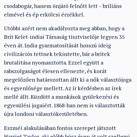
csodabogár, hanem önjáró felnőtt lett – briliáns
elmével és ép erkölcsi érzékkel.
Utóbbi azért nem akadályozta meg abban, hogy a
Brit Kelet-indiai Társaság tisztviselője legyen 35
éven át. India gyarmatosítását hosszú ideig
civilizációs tettnek tekintette, bár a britek
brutalitása nyomasztotta. Ezzel együtt a
rabszolgaságot élesen ellenezte, és korát
megelőzően határozottan állt ki a nők választójoga
és egyenlősége mellett. Az ír kérdésben az írek
mellé állt. Küzdött a munkások gyülekezési és
egyesülési jogaiért. 1868-ban nem is választották
újra londoni választókerületében.
Eszméi alakulásában fontos szerepet játszott
Harriet Taylor, aki előbb húsz éven át volt szellemi