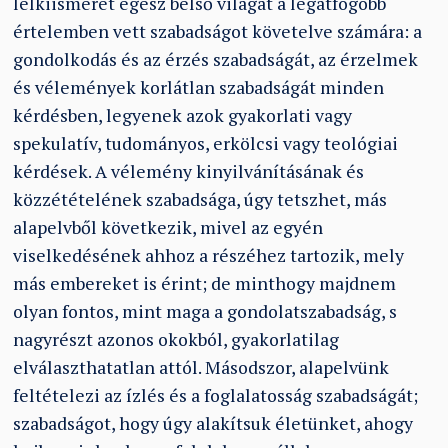
lelkiismeret egész belső világát a legátfogóbb
értelemben vett szabadságot követelve számára: a
gondolkodás és az érzés szabadságát, az érzelmek
és vélemények korlátlan szabadságát minden
kérdésben, legyenek azok gyakorlati vagy
spekulatív, tudományos, erkölcsi vagy teológiai
kérdések. A vélemény kinyilvánításának és
közzétételének szabadsága, úgy tetszhet, más
alapelvből következik, mivel az egyén
viselkedésének ahhoz a részéhez tartozik, mely
más embereket is érint; de minthogy majdnem
olyan fontos, mint maga a gondolatszabadság, s
nagyrészt azonos okokból, gyakorlatilag
elválaszthatatlan attól. Másodszor, alapelvünk
feltételezi az ízlés és a foglalatosság szabadságát;
szabadságot, hogy úgy alakítsuk életünket, ahogy