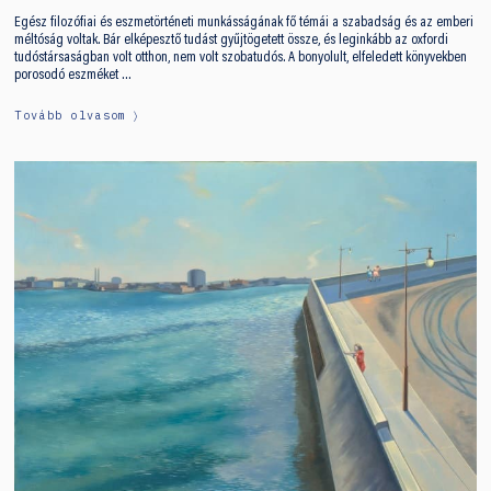
Egész filozófiai és eszmetörténeti munkásságának fő témái a szabadság és az emberi
méltóság voltak. Bár elképesztő tudást gyűjtögetett össze, és leginkább az oxfordi
tudóstársaságban volt otthon, nem volt szobatudós. A bonyolult, elfeledett könyvekben
porosodó eszméket …
Tovább olvasom