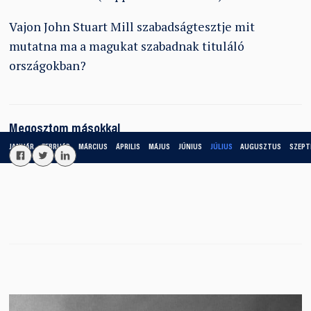
Vajon John Stuart Mill szabadságtesztje mit
mutatna ma a magukat szabadnak tituláló
országokban?
Megosztom másokkal
JANUÁR
FEBRUÁR
MÁRCIUS
ÁPRILIS
MÁJUS
JÚNIUS
JÚLIUS
AUGUSZTUS
SZEPT