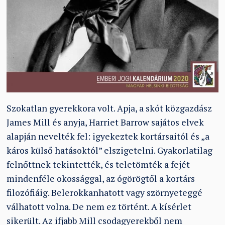
Szokatlan gyerekkora volt. Apja, a skót közgazdász
James Mill és anyja, Harriet Barrow sajátos elvek
alapján nevelték fel: igyekeztek kortársaitól és „a
káros külső hatásoktól” elszigetelni. Gyakorlatilag
felnőttnek tekintették, és teletömték a fejét
mindenféle okossággal, az ógörögtől a kortárs
filozófiáig. Belerokkanhatott vagy szörnyeteggé
válhatott volna. De nem ez történt. A kísérlet
sikerült. Az ifjabb Mill csodagyerekből nem