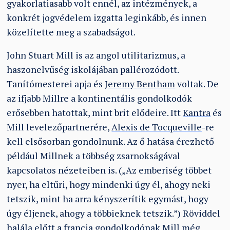
gyakorlatiasabb volt ennél, az intézmények, a
konkrét jogvédelem izgatta leginkább, és innen
közelítette meg a szabadságot.
John Stuart Mill is az angol utilitarizmus, a
haszonelvűség iskolájában pallérozódott.
Tanítómesterei apja és
Jeremy Bentham
voltak. De
az ifjabb Millre a kontinentális gondolkodók
erősebben hatottak, mint brit elődeire. Itt
Kantra
és
Mill levelezőpartnerére,
Alexis de Tocqueville
-re
kell elsősorban gondolnunk. Az ő hatása érezhető
például Millnek a többség zsarnokságával
kapcsolatos nézeteiben is. („Az emberiség többet
nyer, ha eltűri, hogy mindenki úgy él, ahogy neki
tetszik, mint ha arra kényszerítik egymást, hogy
úgy éljenek, ahogy a többieknek tetszik.”) Röviddel
halála előtt a francia gondolkodónak Mill még