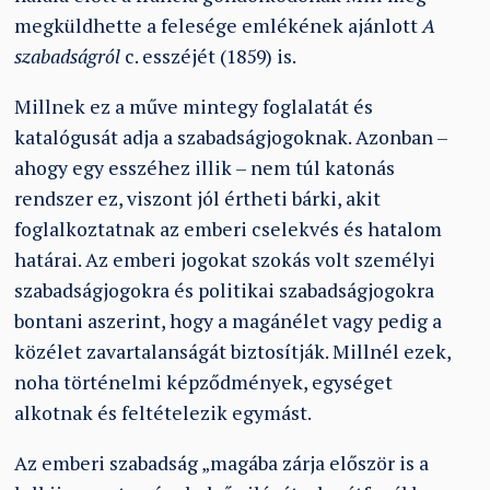
megküldhette a felesége emlékének ajánlott
A
szabadságról
c. esszéjét (1859) is.
Millnek ez a műve mintegy foglalatát és
katalógusát adja a szabadságjogoknak. Azonban –
ahogy egy esszéhez illik – nem túl katonás
rendszer ez, viszont jól értheti bárki, akit
foglalkoztatnak az emberi cselekvés és hatalom
határai. Az emberi jogokat szokás volt személyi
szabadságjogokra és politikai szabadságjogokra
bontani aszerint, hogy a magánélet vagy pedig a
közélet zavartalanságát biztosítják. Millnél ezek,
noha történelmi képződmények, egységet
alkotnak és feltételezik egymást.
Az emberi szabadság „magába zárja először is a