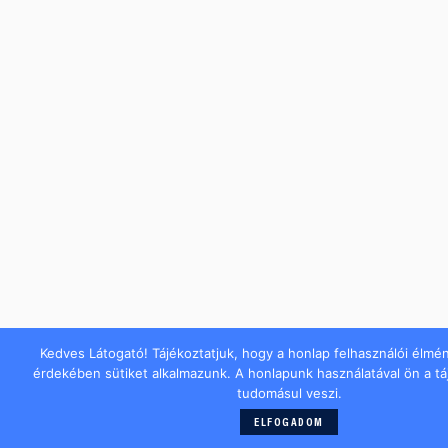
Kedves Látogató! Tájékoztatjuk, hogy a honlap felhasználói élmé
érdekében sütiket alkalmazunk. A honlapunk használatával ön a t
tudomásul veszi.
ELFOGADOM