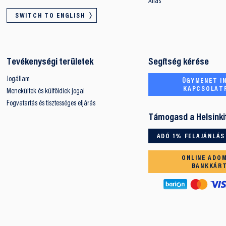
Állás
SWITCH TO ENGLISH
Tevékenységi területek
Segítség kérése
Jogállam
ÜGYMENET IN
KAPCSOLAT
Menekültek és külföldiek jogai
Fogvatartás és tisztességes eljárás
Támogasd a Helsinki
ADÓ 1% FELAJÁNLÁS
ONLINE ADO
BANKKÁR