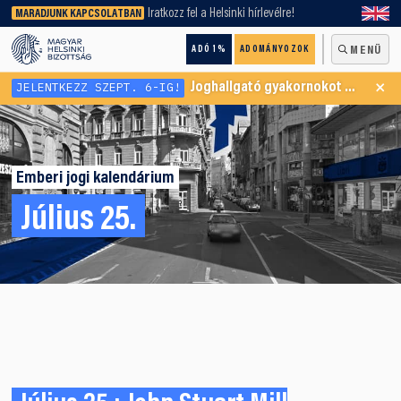
keresőnket!
Iratkozz fel a Helsinki hírlevélre!
MARADJUNK KAPCSOLATBAN
ADÓ 1%
ADOMÁNYOZOK
MENÜ
×
JELENTKEZZ SZEPT. 6-IG!
Joghallgató gyakornokot keresünk Menekültügyi Programunkba
Emberi jogi kalendárium
Július 25.