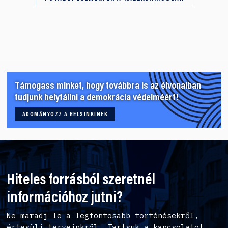
Támogass minket, hogy továbbra is az élvonalban
tudjunk helytállni a demokrácia védelméért!
ADOMÁNYOZZ A HELSINKINEK
Hiteles forrásból szeretnél
információhoz jutni?
Ne maradj le a legfontosabb történésekről,
értesülj terveinkről. Tartsuk a kapcsolatot,