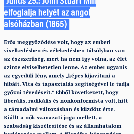
Július 25.: John Stuart Mill
elfoglalja helyét az angol
alsóházban (1865)
Erős meggyőződése volt, hogy az emberi
viselkedésben és vélekedésben túlsúlyban van
az észszerűség, mert ha nem így volna, az élet
szinte elviselhetetlen lenne. Az ember ugyanis
az egyedüli lény, amely „képes kijavítani a
hibáit. Vita és tapasztalás segítségével le tudja
győzni tévedéseit.” Ebből következett, hogy
liberális, radikális és nonkonformista volt, hitt
a társadalmi változásban és küzdött érte.
Kiállt a nők szavazati joga mellett, a
szabadság kiszélesítése és az államhatalom