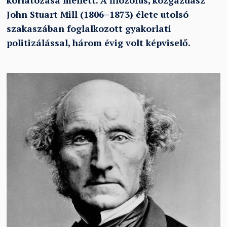
korlátozása mellett. A filozófus, közgazdász
John Stuart Mill (1806–1873) élete utolsó
szakaszában foglalkozott gyakorlati
politizálással, három évig volt képviselő.