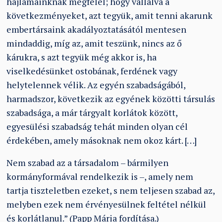
hajlamainknak megfelel; hogy vállalva a
következményeket, azt tegyük, amit tenni akarunk
embertársaink akadályoztatásától mentesen
mindaddig, míg az, amit teszünk, nincs az ő
kárukra, s azt tegyük még akkor is, ha
viselkedésünket ostobának, ferdének vagy
helytelennek vélik. Az egyén szabadságából,
harmadszor, következik az egyének közötti társulás
szabadsága, a már tárgyalt korlátok között,
egyesülési szabadság tehát minden olyan cél
érdekében, amely másoknak nem okoz kárt. […]
Nem szabad az a társadalom – bármilyen
kormányformával rendelkezik is –, amely nem
tartja tiszteletben ezeket, s nem teljesen szabad az,
melyben ezek nem érvényesülnek feltétel nélkül
és korlátlanul.” (Papp Mária fordítása.)