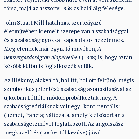
társa, majd az asszony 1858-as haláláig felesége.
John Stuart Mill hatalmas, szerteágazó
életművében kiemelt szerepe van a szabadsággal
és a szabadságjogokkal kapcsolatos nézeteinek.
Megjelennek már egyik fő művében,
A
nemzetgazdaságtan alapelveiben
(1848) is, hogy aztán
később külön is foglalkozzék velük.
Az illékony, alakváltó, hol itt, hol ott feltűnő, mégis
szimbolikus jelentésű szabadság azonosításával az
újkorban kétféle módon próbálkoztak meg. A
szabadságteóriáiknak volt egy „kontinentális”
(német, francia) változata, amelyik elsősorban a
szabadságeszmével foglalkozott. Az angolszász
megközelítés (Locke-tól kezdve) jóval