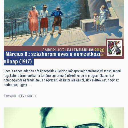
Március 8.: százhárom éves a nemzetközi
nőnap (1917)
Ezen a napon minden nőt ünnepelünk. Boldog nőnapot mindenkinek! Mi most Emberi
jogi kalendáriumunkban a történelemformáló nőkről külön is megemlékezünk. A
nőmozgalom és feminizmus nagyszerű és bátor alakjairól, akik elérték azt, hogy az
emberiség egyik …
Tovább olvasom