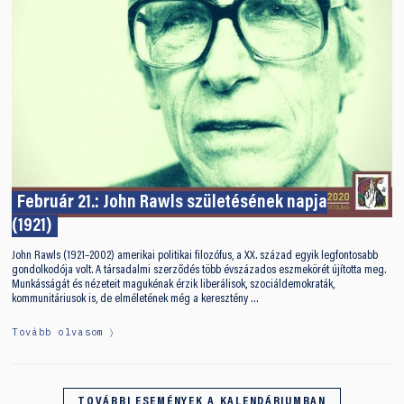
Február 21.: John Rawls születésének napja
(1921)
John Rawls (1921–2002) amerikai politikai filozófus, a XX. század egyik legfontosabb
gondolkodója volt. A társadalmi szerződés több évszázados eszmekörét újította meg.
Munkásságát és nézeteit magukénak érzik liberálisok, szociáldemokraták,
kommunitáriusok is, de elméletének még a keresztény …
Tovább olvasom
TOVÁBBI ESEMÉNYEK A KALENDÁRIUMBAN