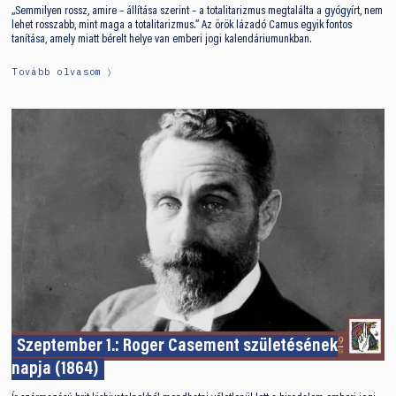
„Semmilyen rossz, amire – állítása szerint – a totalitarizmus megtalálta a gyógyírt, nem
lehet rosszabb, mint maga a totalitarizmus.” Az örök lázadó Camus egyik fontos
tanítása, amely miatt bérelt helye van emberi jogi kalendáriumunkban.
Tovább olvasom
Szeptember 1.: Roger Casement születésének
napja (1864)