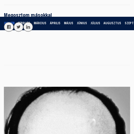
Megosztom másokkal
JANUÁR
FEBRUÁR
MÁRCIUS
ÁPRILIS
MÁJUS
JÚNIUS
JÚLIUS
AUGUSZTUS
SZEPT