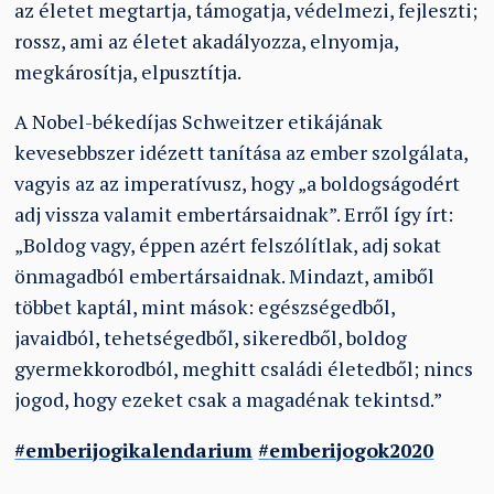
az életet megtartja, támogatja, védelmezi, fejleszti;
rossz, ami az életet akadályozza, elnyomja,
megkárosítja, elpusztítja.
A Nobel-békedíjas Schweitzer etikájának
kevesebbszer idézett tanítása az ember szolgálata,
vagyis az az imperatívusz, hogy „a boldogságodért
adj vissza valamit embertársaidnak”. Erről így írt:
„Boldog vagy, éppen azért felszólítlak, adj sokat
önmagadból embertársaidnak. Mindazt, amiből
többet kaptál, mint mások: egészségedből,
javaidból, tehetségedből, sikeredből, boldog
gyermekkorodból, meghitt családi életedből; nincs
jogod, hogy ezeket csak a magadénak tekintsd.”
#
emberijogikalendarium
#
emberijogok2020