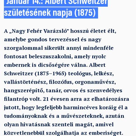
Január 14.: Albert Schweitzer
születésének napja (1875)
A „Nagy Fehér Varázsló” hosszú életet élt,
amelybe gondos tervezéssel és nagy
szorgalommal sikerült annyi mindenféle
fontosat beleszuszakolni, amely nyolc
embernek is dicsőségére válna. Albert
Schweitzer (1875–1965) teológus, lelkész,
vallástörténész, filozófus, orgonaművész,
hangszerépítő, tanár, orvos és szenvedélyes
filantróp volt. 21 évesen arra az elhatározásra
jutott, hogy legfeljebb harmincéves koráig él a
tudományoknak és a művészeteknek, azután
olyan hivatásnak szenteli magát, amivel
közvetlenebbül szolgálhatja az emberiséget.