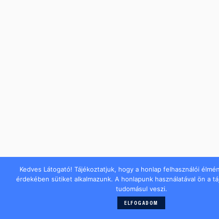
Kedves Látogató! Tájékoztatjuk, hogy a honlap felhasználói élmé
érdekében sütiket alkalmazunk. A honlapunk használatával ön a t
tudomásul veszi.
ELFOGADOM