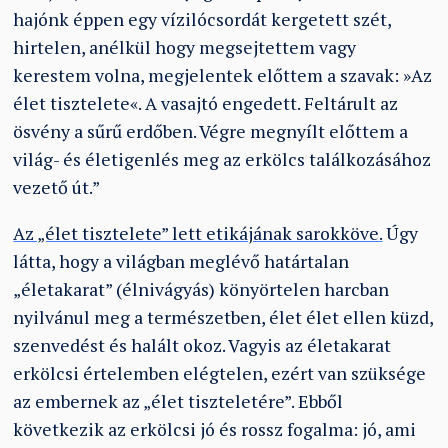
hajónk éppen egy vízilócsordát kergetett szét,
hirtelen, anélkül hogy megsejtettem vagy
kerestem volna, megjelentek előttem a szavak: »Az
élet tisztelete«. A vasajtó engedett. Feltárult az
ösvény a sűrű erdőben. Végre megnyílt előttem a
világ- és életigenlés meg az erkölcs találkozásához
vezető út.”
Az „élet tisztelete” lett etikájának sarokköve.
Úgy
látta, hogy a világban meglévő határtalan
„életakarat” (élnivágyás) könyörtelen harcban
nyilvánul meg a természetben, élet élet ellen küzd,
szenvedést és halált okoz. Vagyis az életakarat
erkölcsi értelemben elégtelen, ezért van szüksége
az embernek az „élet tiszteletére”. Ebből
következik az erkölcsi jó és rossz fogalma: jó, ami