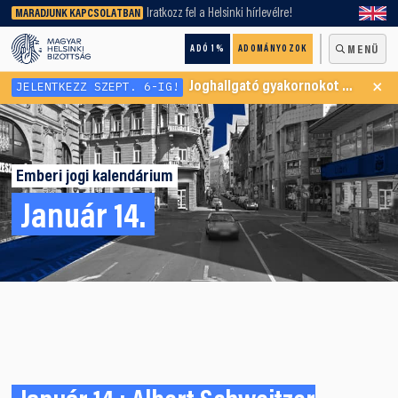
keresőnket!
Iratkozz fel a Helsinki hírlevélre!
MARADJUNK KAPCSOLATBAN
ADÓ 1%
ADOMÁNYOZOK
MENÜ
×
JELENTKEZZ SZEPT. 6-IG!
Joghallgató gyakornokot keresünk Menekültügyi Programunkba
Emberi jogi kalendárium
Január 14.