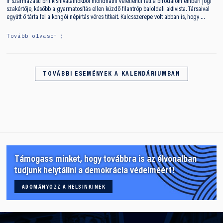
Ír származású brit kishivatalnokból mondhatni véletlenül lett a birodalom emberi jogi
szakértője, később a gyarmatosítás ellen küzdő filantróp baloldali aktivista. Társaival
együtt ő tárta fel a kongói népirtás véres titkait. Kulcsszerepe volt abban is, hogy …
Tovább olvasom
TOVÁBBI ESEMÉNYEK A KALENDÁRIUMBAN
Támogass minket, hogy továbbra is az élvonalban
tudjunk helytállni a demokrácia védelméért!
ADOMÁNYOZZ A HELSINKINEK