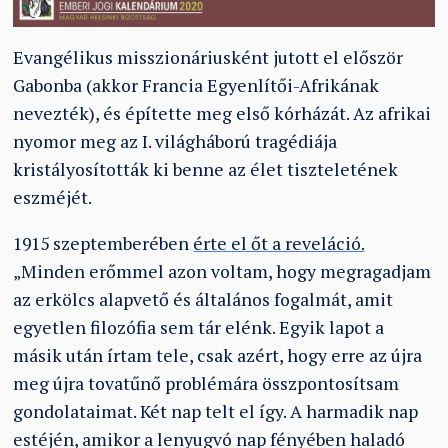
Evangélikus misszionáriusként jutott el először
Gabonba (akkor Francia Egyenlítői-Afrikának
nevezték), és építette meg első kórházát. Az afrikai
nyomor meg az I. világháború tragédiája
kristályosították ki benne az élet tiszteletének
eszméjét.
1915 szeptemberében
érte el őt a reveláció.
„Minden erőmmel azon voltam, hogy megragadjam
az erkölcs alapvető és általános fogalmát, amit
egyetlen filozófia sem tár elénk. Egyik lapot a
másik után írtam tele, csak azért, hogy erre az újra
meg újra tovatűnő problémára összpontosítsam
gondolataimat. Két nap telt el így. A harmadik nap
estéjén, amikor a lenyugvó nap fényében haladó