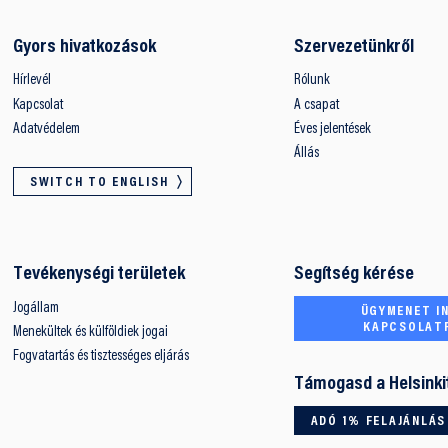
Gyors hivatkozások
Szervezetünkről
Hírlevél
Rólunk
Kapcsolat
A csapat
Adatvédelem
Éves jelentések
Állás
SWITCH TO ENGLISH
Tevékenységi területek
Segítség kérése
Jogállam
ÜGYMENET IN
KAPCSOLAT
Menekültek és külföldiek jogai
Fogvatartás és tisztességes eljárás
Támogasd a Helsinki
ADÓ 1% FELAJÁNLÁS