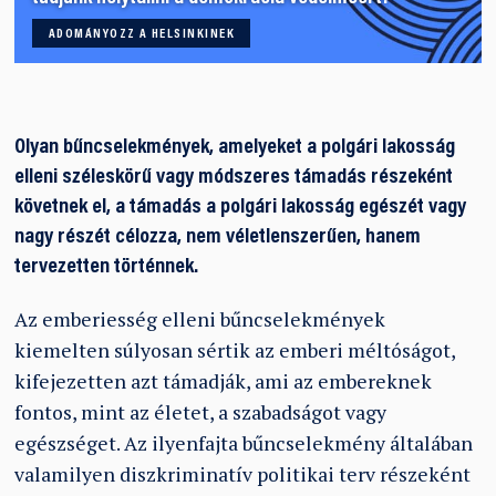
ADOMÁNYOZZ A HELSINKINEK
Olyan bűncselekmények, amelyeket a polgári lakosság
elleni széleskörű vagy módszeres támadás részeként
követnek el, a támadás a polgári lakosság egészét vagy
nagy részét célozza, nem véletlenszerűen, hanem
tervezetten történnek.
Az emberiesség elleni bűncselekmények
kiemelten súlyosan sértik az emberi méltóságot,
kifejezetten azt támadják, ami az embereknek
fontos, mint az életet, a szabadságot vagy
egészséget. Az ilyenfajta bűncselekmény általában
valamilyen diszkriminatív politikai terv részeként