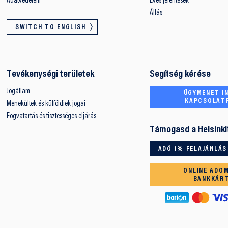
Adatvédelem
Éves jelentések
Állás
SWITCH TO ENGLISH
Tevékenységi területek
Segítség kérése
Jogállam
ÜGYMENET IN
KAPCSOLAT
Menekültek és külföldiek jogai
Fogvatartás és tisztességes eljárás
Támogasd a Helsinki
ADÓ 1% FELAJÁNLÁS
ONLINE ADO
BANKKÁR