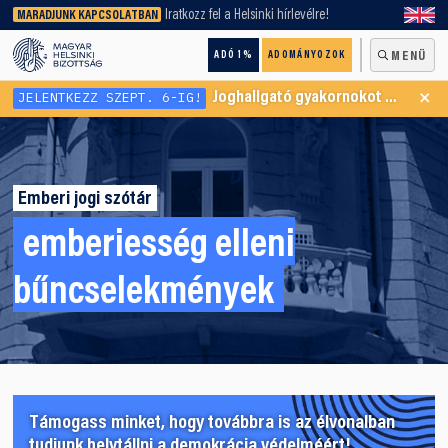
keresőnket!
Iratkozz fel a Helsinki hírlevélre!
MARADJUNK KAPCSOLATBAN
ADÓ 1%
ADOMÁNYOZOK
MENÜ
×
JELENTKEZZ SZEPT. 6-IG!
Joghallgató gyakornokot keresünk Menekültügyi Programunkba
Emberi jogi szótár
emberiesség elleni
bűncselekmények
Támogass minket, hogy továbbra is az élvonalban
tudjunk helytállni a demokrácia védelméért!