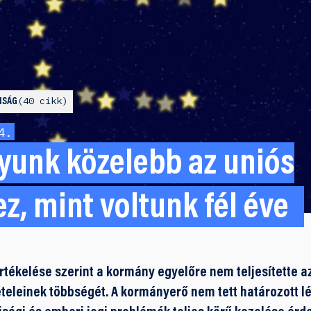
40 cikk
ISÁG
4.
yunk közelebb az uniós
z, mint voltunk fél éve
 értékelése szerint a kormány egyelőre nem teljesítette 
ételeinek többségét. A kormányerő nem tett határozott lé