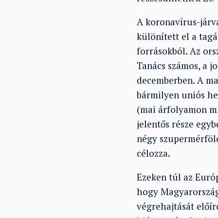
A koronavírus-járv
különített el a ta
forrásokból. Az ors
Tanács számos, a j
decemberben. A mag
bármilyen uniós hel
(mai árfolyamon min
jelentős része egyb
négy szupermérföld
célozza.
Ezeken túl az Euró
hogy Magyarország 
végrehajtását előír