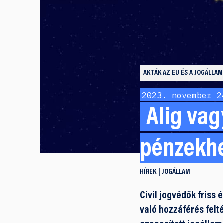
AKTÁK
AZ EU ÉS A JOGÁLLAM
2023. november 2
Alig vag
pénzekhe
HÍREK
JOGÁLLAM
Civil jogvédők friss
való hozzáférés felt