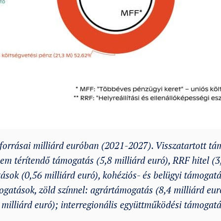
orrásai milliárd euróban (2021-2027). Visszatartott t
em térítendő támogatás (5,8 milliárd euró), RRF hitel (3,
k (0,56 milliárd euró), kohéziós- és belügyi támogatá
ogatások, zöld színnel: agrártámogatás (8,4 milliárd eur
 milliárd euró); interregionális együttműködési támogatás