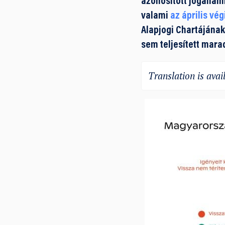
azonosított jogállam
valami
az április vé
Alapjogi Chartájának
sem teljesített mara
Translation is avail