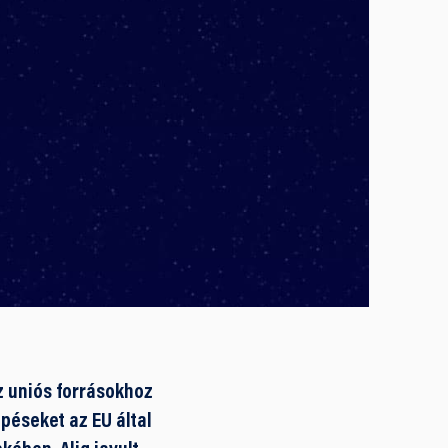
az uniós forrásokhoz
péseket az EU által