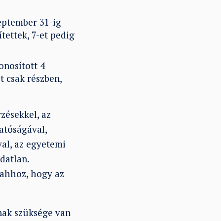
eptember 31-ig
ítettek, 7-et pedig
onosított 4
t csak részben,
rzésekkel, az
atóságával,
al, az egyetemi
datlan.
 ahhoz, hogy az
knak szüksége van