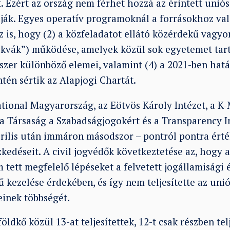
. Ezért az ország nem férhet hozzá az érintett unió
ják. Egyes operatív programoknál a forrásokhoz va
 is, hogy (2) a közfeladatot ellátó közérdekű vagy
ekvák”) működése, amelyek közül sok egyetemet tart 
zer különböző elemei, valamint (4) a 2021-ben hat
ntén sértik az Alapjogi Chartát.
tional Magyarország, az Eötvös Károly Intézet, a K
 a Társaság a Szabadságjogokért és a Transparency I
ilis után immáron másodszor – pontról pontra ért
kedéseit. A civil jogvédők következtetése az, hogy 
tett megfelelő lépéseket a felvetett jogállamisági 
ű kezelése érdekében, és így nem teljesítette az uni
einek többségét.
ldkő közül 13-at teljesítettek, 12-t csak részben telj