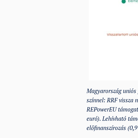
Magyarország uniós f
színnel: RRF vissza n
REPowerEU támogatáso
euró). Lehívható tám
előfinanszírozás (0,9