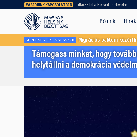
Iratkozz fel a Helsinki hírlevélre!
MARADJUNK KAPCSOLATBAN
Régebbi tartalmat vagy
dokumentumot keresel? Használd a
Rólunk
Hírek
keresőnket!
KÉRDÉSEK ÉS VÁLASZOK
Migrációs paktum közérth
Támogass minket, hogy továbbr
helytállni a demokrácia védelm