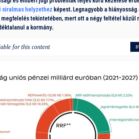
isági és emberi jogi problémák teljes körű kezelése érde
gi siralmas helyzethez
képest. Legnagyobb a hiányosság 
 megfelelés tekintetében, mert ott a négy feltétel közü
déktalanul a kormány.
able for this content
S