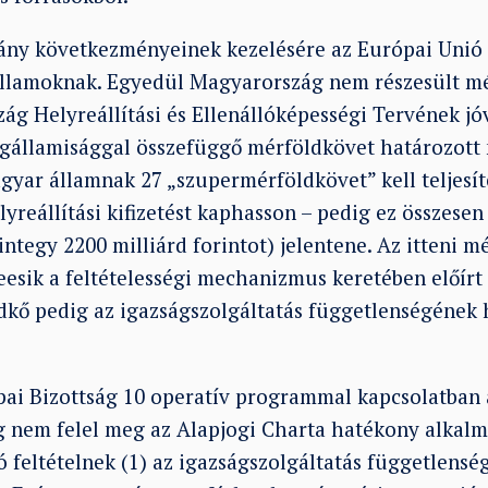
ány következményeinek kezelésére az Európai Unió 
gállamoknak. Egyedül Magyarország nem részesült m
zág Helyreállítási és Ellenállóképességi Tervének j
ogállamisággal összefüggő mérföldkövet határozott
yar államnak 27 „szupermérföldkövet” kell teljesí
yreállítási kifizetést kaphasson – pedig ez összesen 
tegy 2200 milliárd forintot) jelentene. Az itteni 
eesik a feltételességi mechanizmus keretében előírt
kő pedig az igazságszolgáltatás függetlenségének h
pai Bizottság 10 operatív programmal kapcsolatban 
nem felel meg az Alapjogi Charta hatékony alkalm
ó feltételnek (1) az igazságszolgáltatás függetlensé