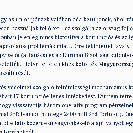
gy az uniós pénzek valóban oda kerüljenek, ahol té
esen használják fel őket – ez szolgálja az ország fejl
nban jelenleg nincs biztosítva a korrupciós és az i
apcsolatos problémák miatt. Erre tekintettel tavaly
viselői (a Tanács) és az Európai Bizottság különböz
ztették, illetve feltételekhez kötötték Magyarorszá
ozzáférését.
tés védelmét szolgáló feltételességi mechanizmus 
ehajt 17 korrupcióellenes intézkedést. Ezt nem tett
 hogy visszatartja három operatív program pénzeine
(mai árfolyamon mintegy 2400 milliárd forintot). Em
datot ellátó közérdekű vagyonkezelő alapítványok e
s forrásokból.