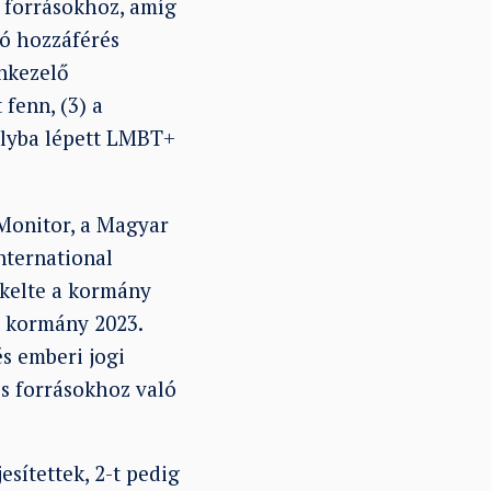
s forrásokhoz, amíg
ló hozzáférés
onkezelő
fenn, (3) a
ályba lépett LMBT+
-Monitor, a Magyar
nternational
ékelte a kormány
a kormány 2023.
és emberi jogi
ós forrásokhoz való
esítettek, 2-t pedig