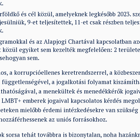
k.
rföldkő és cél közül, amelyeknek legkésőbb 2023. sz
jesülniük, 9-et teljesítettek, 11-et csak részben teljes
k.
gramokkal és az Alapjogi Chartával kapcsolatban az
t közül egyiket sem kezelték megfelelően: 2 területe
 sehogyan sem.
mos, a korrupcióellenes keretrendszerrel, a közbesze
 függetlenségével, a jogalkotási folyamat kiszámíth
áthatóságával, a menekültek és menedékkérők jogaiv
 LMBT+ emberek jogaival kapcsolatos kérdés megol
eteken mielőbb érdemi intézkedésekre van szükség
 hozzáférhessenek az uniós forrásokhoz.
sok sorsa tehát továbbra is bizonytalan, noha hazán