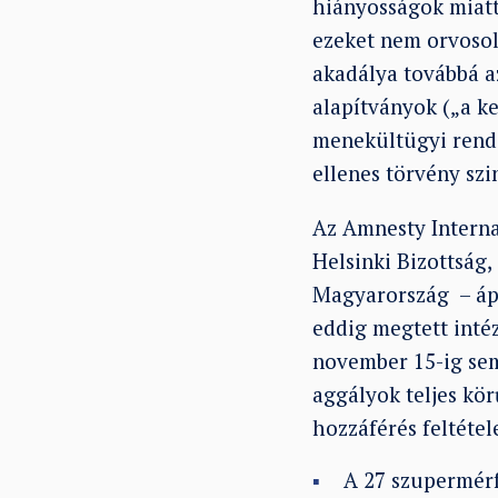
hiányosságok miatt
ezeket nem orvosol
akadálya továbbá az
alapítványok („a k
menekültügyi rends
ellenes törvény szi
Az Amnesty Interna
Helsinki Bizottság,
Magyarország – ápr
eddig megtett intéz
november 15-ig sem 
aggályok teljes kör
hozzáférés feltétel
A 27 szupermérfö