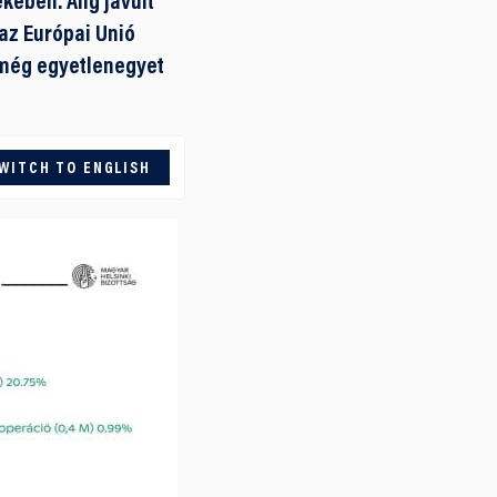
kében. Alig javult
az Európai Unió
l még egyetlenegyet
WITCH TO ENGLISH