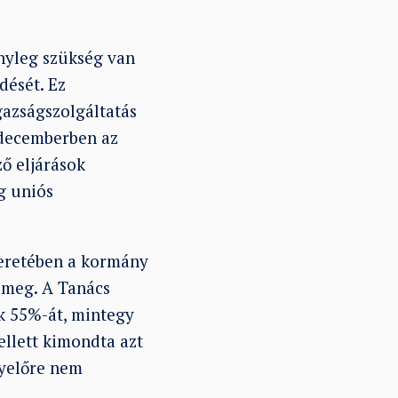
nyleg szükség van
ődését. Ez
gazságszolgáltatás
 decemberben az
ő eljárások
g uniós
keretében a kormány
e meg. A Tanács
k 55%-át, mintegy
ellett kimondta azt
gyelőre nem