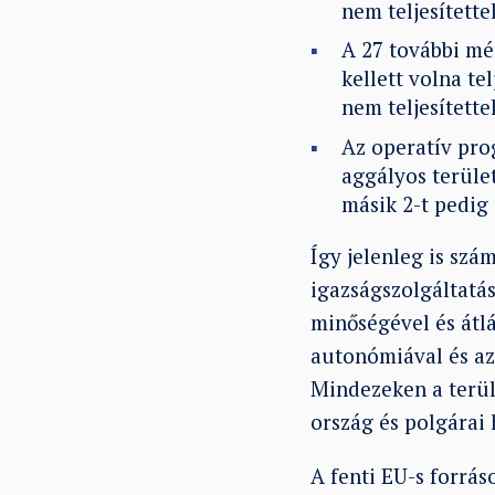
nem teljesítette
A 27 további mé
kellett volna tel
nem teljesítette
Az operatív pro
aggályos terüle
másik 2-t pedig
Így jelenleg is szá
igazságszolgáltatás
minőségével és átl
autonómiával és az
Mindezeken a terül
ország és polgárai
A fenti EU-s forrá