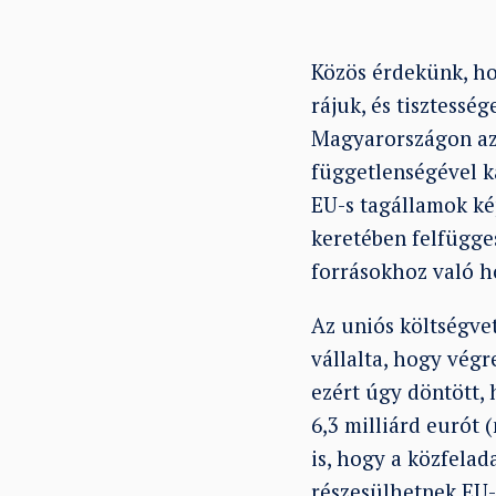
Közös érdekünk, ho
rájuk, és tisztesség
Magyarországon azo
függetlenségével k
EU-s tagállamok kép
keretében felfügges
forrásokhoz való h
Az uniós költségve
vállalta, hogy végr
ezért úgy döntött,
6,3 milliárd eurót 
is, hogy a közfela
részesülhetnek EU-