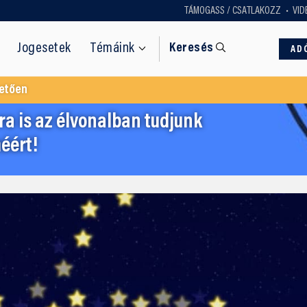
TÁMOGASS / CSATLAKOZZ
VID
Jogesetek
Témáink
Keresés
AD
etően
a is az élvonalban tudjunk
éért!