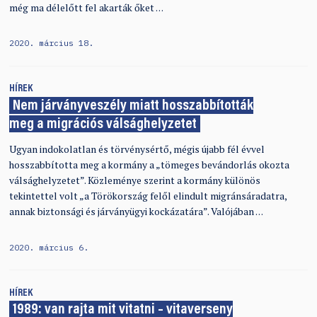
még ma délelőtt fel akarták őket …
2020. március 18.
HÍREK
Nem járványveszély miatt hosszabbították
meg a migrációs válsághelyzetet
Ugyan indokolatlan és törvénysértő, mégis újabb fél évvel
hosszabbította meg a kormány a „tömeges bevándorlás okozta
válsághelyzetet”. Közleménye szerint a kormány különös
tekintettel volt „a Törökország felől elindult migránsáradatra,
annak biztonsági és járványügyi kockázatára”. Valójában …
2020. március 6.
HÍREK
1989: van rajta mit vitatni – vitaverseny