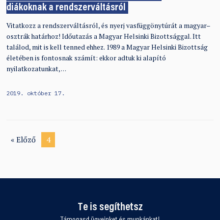
diákoknak a rendszerváltásról
Vitatkozz a rendszerváltásról, és nyerj vasfüggönytúrát a magyar–
osztrák határhoz! Időutazás a Magyar Helsinki Bizottsággal. Itt
találod, mit is kell tenned ehhez. 1989 a Magyar Helsinki Bizottság
életében is fontosnak számít: ekkor adtuk ki alapító
nyilatkozatunkat, …
2019. október 17.
« Előző
4
Te is segíthetsz