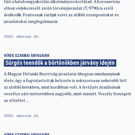
tűri a hatalomgyakorlás alkotmányos korlátait. A koronavírus
elleni védekezésről szóló törvényjavaslat (T/9790) is erről
árulkodik. Fontosnak tartjuk ezért az alábbi szempontokat és
javaslatokat megfogalmazni.
2020. március 26.
HÍREK
SZAKMAI ANYAGAINK
Sürgős teendők a börtönökben járvány idején
A Magyar Helsinki Bizottság javaslatai Ahogyan mindannyiunk
élete, úgy a fogvatartottak helyzete is sokszorosan nehezebb lett
az utóbbi hetekben, mint korábban volt. A fertőzés átadásának
veszélye zárt intézetekben nagyobb, mint másutt. Veszély fenyegeti
az elítéltet …
2020. március 24.