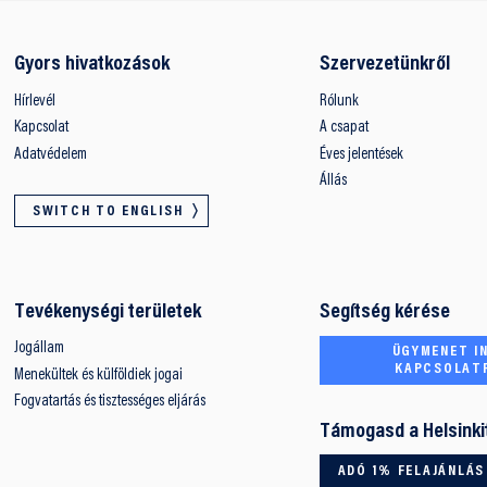
Gyors hivatkozások
Szervezetünkről
Hírlevél
Rólunk
Kapcsolat
A csapat
Adatvédelem
Éves jelentések
Állás
SWITCH TO ENGLISH
Tevékenységi területek
Segítség kérése
Jogállam
ÜGYMENET IN
KAPCSOLAT
Menekültek és külföldiek jogai
Fogvatartás és tisztességes eljárás
Támogasd a Helsinki
ADÓ 1% FELAJÁNLÁS