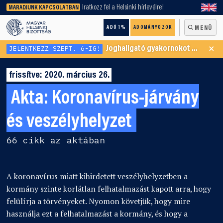
keresőnket!
Iratkozz fel a Helsinki hírlevélre!
MARADJUNK KAPCSOLATBAN
ADÓ 1%
ADOMÁNYOZOK
MENÜ
×
JELENTKEZZ SZEPT. 6-IG!
Joghallgató gyakornokot keresünk Menekültügyi Programunkba
frissítve: 2020. március 26.
Akta:
Koronavírus-járvány
és veszélyhelyzet
66 cikk az aktában
A koronavírus miatt kihirdetett veszélyhelyzetben a
kormány szinte korlátlan felhatalmazást kapott arra, hogy
felülírja a törvényeket. Nyomon követjük, hogy mire
használja ezt a felhatalmazást a kormány, és hogy a