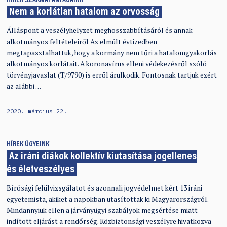
HÍREK
SZAKMAI ANYAGAINK
Nem a korlátlan hatalom az orvosság
Álláspont a veszélyhelyzet meghosszabbításáról és annak
alkotmányos feltételeiről Az elmúlt évtizedben
megtapasztalhattuk, hogy a kormány nem tűri a hatalomgyakorlás
alkotmányos korlátait. A koronavírus elleni védekezésről szóló
törvényjavaslat (T/9790) is erről árulkodik. Fontosnak tartjuk ezért
az alábbi …
2020. március 22.
HÍREK
ÜGYEINK
Az iráni diákok kollektív kiutasítása jogellenes
és életveszélyes
Bírósági felülvizsgálatot és azonnali jogvédelmet kért 13 iráni
egyetemista, akiket a napokban utasítottak ki Magyarországról.
Mindannyiuk ellen a járványügyi szabályok megsértése miatt
indított eljárást a rendőrség. Közbiztonsági veszélyre hivatkozva