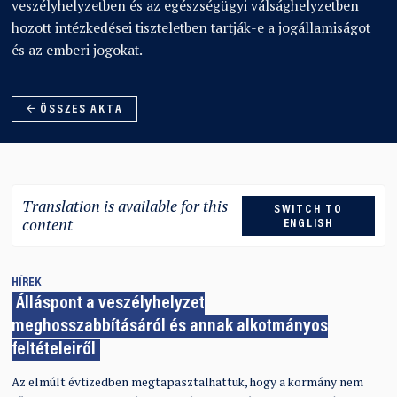
veszélyhelyzetben és az egészségügyi válsághelyzetben
hozott intézkedései tiszteletben tartják-e a jogállamiságot
és az emberi jogokat.
← ÖSSZES AKTA
Translation is available for this
SWITCH TO
content
ENGLISH
HÍREK
Álláspont a veszélyhelyzet
meghosszabbításáról és annak alkotmányos
feltételeiről
Az elmúlt évtizedben megtapasztalhattuk, hogy a kormány nem