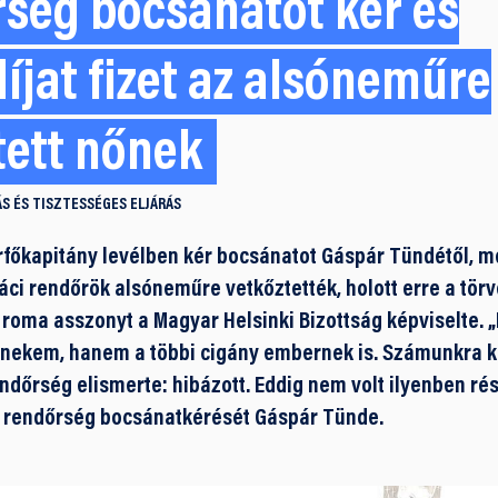
rség bocsánatot kér és
íjat fizet az alsóneműre
tett nőnek
S ÉS TISZTESSÉGES ELJÁRÁS
főkapitány levélben kér bocsánatot Gáspár Tündétől, m
áci rendőrök alsóneműre vetkőztették, holott erre a törv
 roma asszonyt a Magyar Helsinki Bizottság képviselte. „
nekem, hanem a többi cigány embernek is. Számunkra k
ndőrség elismerte: hibázott. Eddig nem volt ilyenben ré
 a rendőrség bocsánatkérését Gáspár Tünde.