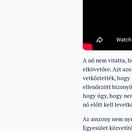
A nő nem vitatta, h
elkövetőre. Azt az
vetkőztették, hogy 
ellenőrzött bizonyí
hogy úgy, hogy nem
nő előtt kell levetk
Az asszony nem nyu
Egyesület közvetít