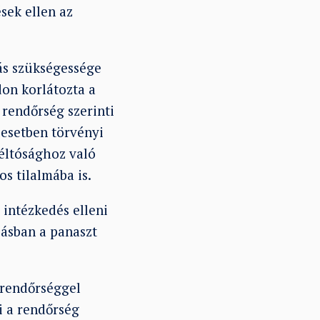
sek ellen az
tás szükségessége
on korlátozta a
rendőrség szerinti
 esetben törvényi
méltósághoz való
s tilalmába is.
intézkedés elleni
zásban a panaszt
 rendőrséggel
i a rendőrség