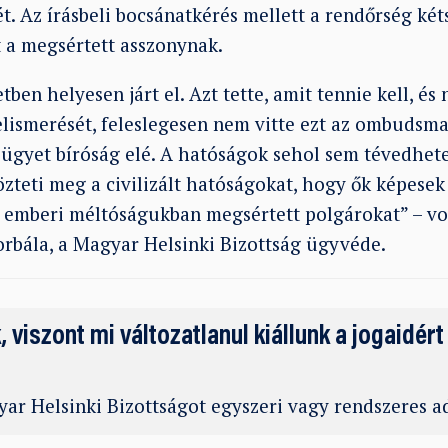
t. Az írásbeli bocsánatkérés mellett a rendőrség két
et a megsértett asszonynak.
tben helyesen járt el. Azt tette, amit tennie kell, és
elismerését, feleslegesen nem vitte ezt az ombudsman
t ügyet bíróság elé. A hatóságok sehol sem tévedhet
teti meg a civilizált hatóságokat, hogy ők képesek 
 emberi méltóságukban megsértett polgárokat” – vo
orbála, a Magyar Helsinki Bizottság ügyvéde.
k, viszont mi változatlanul kiállunk a jogaidért
ar Helsinki Bizottságot egyszeri vagy rendszeres 