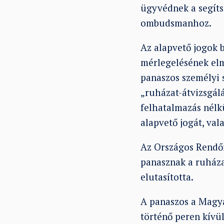
ügyvédnek a segítsé
ombudsmanhoz.
Az alapvető jogok b
mérlegelésének elm
panaszos személyi 
„ruházat-átvizsgálá
felhatalmazás nélk
alapvető jogát, va
Az Országos Rendőr
panasznak a ruháza
elutasította.
A panaszos a Magya
történő peren kívü