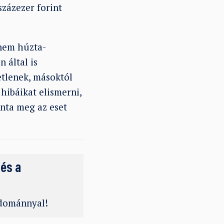
százezer forint
 nem húzta-
 által is
etlenek, másoktól
hibáikat elismerni,
nta meg az eset
 és a
adománnyal!