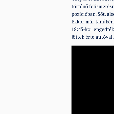
történő felismerés
pozícióban. Sőt, al
Ekkor már tanúként 
18:45-kor engedték 
jöttek érte autóval