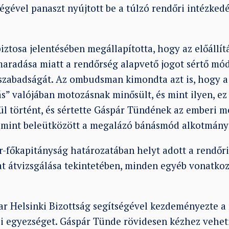
gével panaszt nyújtott be a túlzó rendőri intézkedé
iztosa jelentésében megállapította, hogy az előállí
aradása miatt a rendőrség alapvető jogot sértő mód
szabadságát. Az ombudsman kimondta azt is, hogy a 
s” valójában motozásnak minősült, és mint ilyen, ez
ül történt, és sértette Gáspár Tündének az emberi 
lamint beleütközött a megalázó bánásmód alkotmányo
-főkapitányság határozatában helyt adott a rendőri 
t átvizsgálása tekintetében, minden egyéb vonatko
r Helsinki Bizottság segítségével kezdeményezte a
li egyezséget. Gáspár Tünde rövidesen kézhez vehet