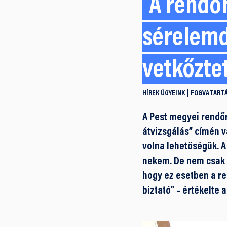
A rendő
sérelemd
vetkőzte
HÍREK
ÜGYEINK
FOGVATARTÁ
A Pest megyei rendőr
átvizsgálás” címén v
volna lehetőségük. A
nekem. De nem csak 
hogy ez esetben a re
biztató” – értékelte