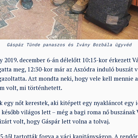
Gáspár Tünde panaszos és Ivány Borbála ügyvéd
y 2019. december 6-án délelőtt 10:15-kor érkezett V
gatta meg, 12:30-kor már az Aszódra induló buszát v
gazoltatta. Azt mondta neki, hogy vele kell mennie 
 volt, mi történhetett.
k egy nőt kerestek, aki kitépett egy nyakláncot egy 
t később világos lett – még a bagi roma nő buszának
izárt volt, hogy Gáspár lett volna a tolvaj.
5-től tartották fogva a váci kapitányságon. A rendő