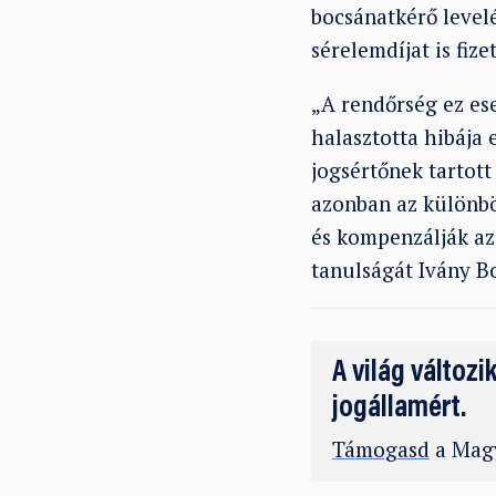
bocsánatkérő levelé
sérelemdíjat is fiz
„A rendőrség ez ese
halasztotta hibája 
jogsértőnek tartot
azonban az különböz
és kompenzálják az
tanulságát Ivány B
A világ változi
jogállamért.
Támogasd
a Magy