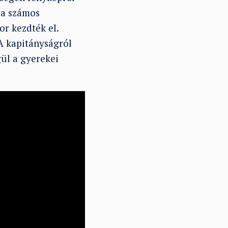
la számos
or kezdték el.
 A kapitányságról
gül a gyerekei