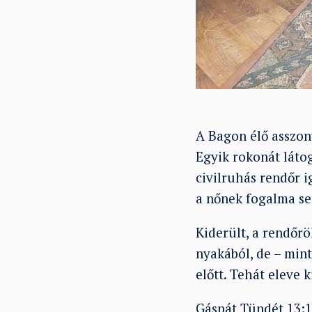
A Bagon élő asszon
Egyik rokonát láto
civilruhás rendőr i
a nőnek fogalma sem
Kiderült, a rendőrö
nyakából, de – min
előtt. Tehát eleve k
Gáspát Tündét 13:1