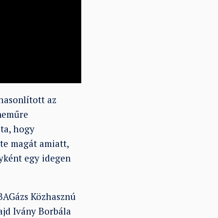
hasonlított az
rneműre
lta, hogy
zte magát amiatt,
nyként egy idegen
 BAGázs Közhasznú
ajd Ivány Borbála