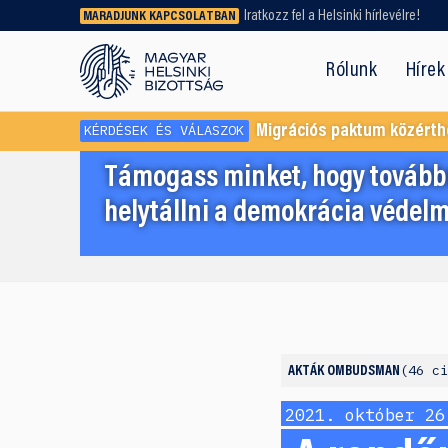
Iratkozz fel a Helsinki hírlevélre!
MARADJUNK KAPCSOLATBAN
Régebbi tartalmat vagy
dokumentumot keresel? Használd a
Rólunk
Hírek
keresőnket!
KÉRDÉSEK ÉS VÁLASZOK
Migrációs paktum közérth
Támogass minket, hogy továbbr
helytállni a demokrácia védelm
46 c
AKTÁK
OMBUDSMAN
2021. október 26