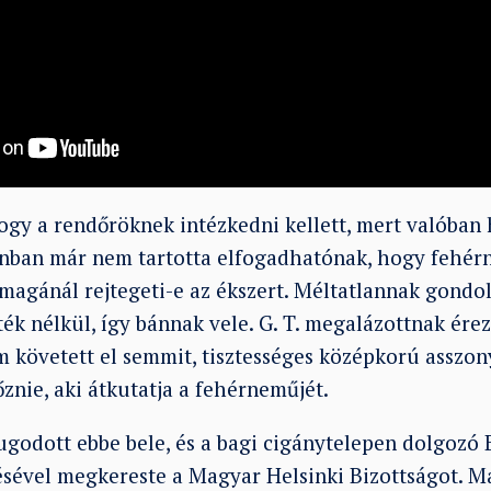
ogy a rendőröknek intézkedni kellett, mert valóban 
onban már nem tartotta elfogadhatónak, hogy fehé
magánál rejtegeti-e az ékszert. Méltatlannak gondo
ték nélkül, így bánnak vele. G. T. megalázottnak ére
 követett el semmit, tisztességes középkorú asszo
őznie, aki átkutatja a fehérneműjét.
godott ebbe bele, és a bagi cigánytelepen dolgozó
ésével megkereste a Magyar Helsinki Bizottságot. M