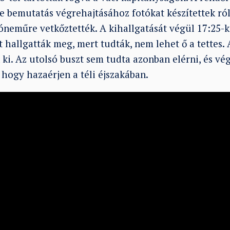
re bemutatás végrehajtásához fotókat készítettek ró
sóneműre vetkőztették. A kihallgatását végül 17:25-k
hallgatták meg, mert tudták, nem lehet ő a tettes.
ki. Az utolsó buszt sem tudta azonban elérni, és vé
, hogy hazaérjen a téli éjszakában.