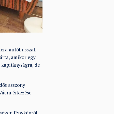
ácra autóbusszal.
árta, amikor egy
a kapitányságra, de
idős asszony
 Vácra érkezése
rségen fényképről