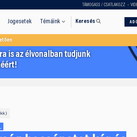
TÁMOGASS / CSATLAKOZZ
VID
Jogesetek
Témáink
Keresés
AD
etően
a is az élvonalban tudjunk
éért!
ikk
.