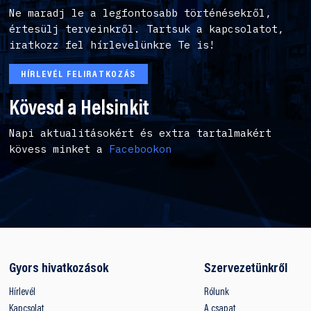
Ne maradj le a legfontosabb történésekről,
értesülj terveinkről. Tartsuk a kapcsolatot,
iratkozz fel hírlevelünkre Te is!
HÍRLEVÉL FELIRATKOZÁS
Kövesd a Helsinkit
Napi aktualitásokért és extra tartalmakért
kövess minket a
Facebookon
Gyors hivatkozások
Szervezetünkről
Hírlevél
Rólunk
Kapcsolat
A csapat