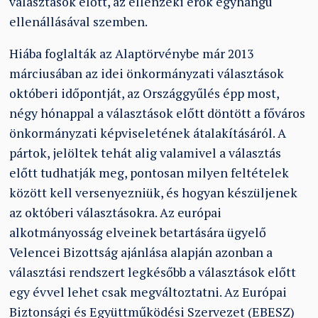
választások előtt, az ellenzéki erők egyhangú
ellenállásával szemben.
Hiába foglalták az Alaptörvénybe már 2013
márciusában az idei önkormányzati választások
októberi időpontját, az Országgyűlés épp most,
négy hónappal a választások előtt döntött a főváros
önkormányzati képviseletének átalakításáról. A
pártok, jelöltek tehát alig valamivel a választás
előtt tudhatják meg, pontosan milyen feltételek
között kell versenyezniük, és hogyan készüljenek
az októberi választásokra. Az európai
alkotmányosság elveinek betartására ügyelő
Velencei Bizottság ajánlása alapján azonban a
választási rendszert legkésőbb a választások előtt
egy évvel lehet csak megváltoztatni. Az Európai
Biztonsági és Együttműködési Szervezet (EBESZ)