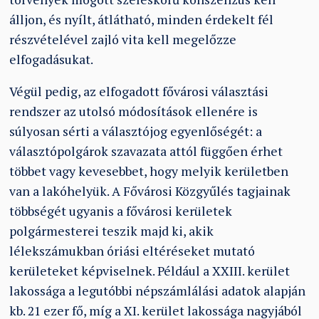
álljon, és nyílt, átlátható, minden érdekelt fél
részvételével zajló vita kell megelőzze
elfogadásukat.
Végül pedig, az elfogadott fővárosi választási
rendszer az utolsó módosítások ellenére is
súlyosan sérti a választójog egyenlőségét: a
választópolgárok szavazata attól függően érhet
többet vagy kevesebbet, hogy melyik kerületben
van a lakóhelyük. A Fővárosi Közgyűlés tagjainak
többségét ugyanis a fővárosi kerületek
polgármesterei teszik majd ki, akik
lélekszámukban óriási eltéréseket mutató
kerületeket képviselnek. Például a XXIII. kerület
lakossága a legutóbbi népszámlálási adatok alapján
kb. 21 ezer fő, míg a XI. kerület lakossága nagyjából