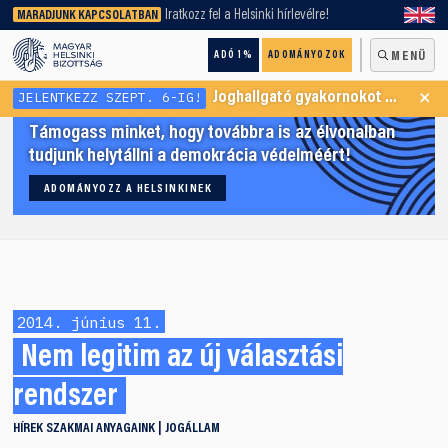
keresőnket!
Iratkozz fel a Helsinki hírlevélre!
MARADJUNK KAPCSOLATBAN
ADÓ 1%
ADOMÁNYOZOK
MENÜ
×
JELENTKEZZ SZEPT. 6-IG!
Joghallgató gyakornokot keresünk Menekültügyi Programunkba
Támogass minket, hogy továbbra is az élvonalban
tudjunk helytállni a demokrácia védelméért!
ADOMÁNYOZZ A HELSINKINEK
2014. június 11.
Nem legitim az új választási
rendszer
HÍREK
SZAKMAI ANYAGAINK
JOGÁLLAM