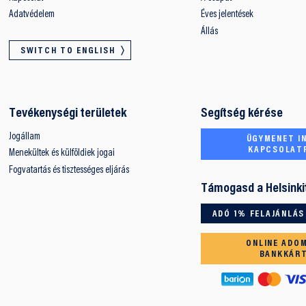
Adatvédelem
Éves jelentések
Állás
SWITCH TO ENGLISH
Tevékenységi területek
Segítség kérése
Jogállam
ÜGYMENET IN
KAPCSOLAT
Menekültek és külföldiek jogai
Fogvatartás és tisztességes eljárás
Támogasd a Helsinki
ADÓ 1% FELAJÁNLÁS
ONLINE ADO
BANKKÁR