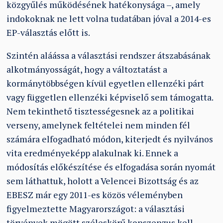
közgyűlés működésének hatékonysága –, amely
indokoknak ne lett volna tudatában jóval a 2014-es
EP-választás előtt is.
Szintén aláássa a választási rendszer átszabásának
alkotmányosságát, hogy a változtatást a
kormánytöbbségen kívül egyetlen ellenzéki párt
vagy független ellenzéki képviselő sem támogatta.
Nem tekinthető tisztességesnek az a politikai
verseny, amelynek feltételei nem minden fél
számára elfogadható módon, kiterjedt és nyilvános
vita eredményeképp alakulnak ki. Ennek a
módosítás előkészítése és elfogadása során nyomát
sem láthattuk, holott a Velencei Bizottság és az
EBESZ már egy 2011-es közös véleményben
figyelmeztette Magyarországot: a választási
törvények mögött széleskörű konszenzus kell