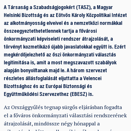
A Társaság a Szabadságjogokért (TASZ), a Magyar
Helsinki Bizottság és az Eötvös Károly Közpolitikai Intézet
az alkotmányosság elveivel és a nemzetközi normákkal
összeegyeztethetetlennek tartja a fővárosi
önkormányzati képviseleti rendszer átrajzolását, a
törvényt kozmetikázó újabb javaslatokkal együtt is. Ezért
megkérdőjelezhető az őszi önkormányzati választás
legitimitása is, amit a most megszavazott szabályok
alapján bonyolítanak majd le. A három szervezet
részletes állásfoglalását eljuttatta a Velencei
Bizottsághoz és az Európai Biztonsági és
Együttműködési Szervezethez (EBESZ) is.
Az Országgyűlés tegnap sürgős eljárásban fogadta
el a főváros önkormányzati választási rendszerének
átrajzolását, mindössze négy hónappal a