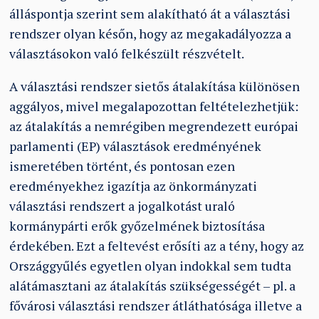
álláspontja szerint sem alakítható át a választási
rendszer olyan későn, hogy az megakadályozza a
választásokon való felkészült részvételt.
A választási rendszer sietős átalakítása különösen
aggályos, mivel megalapozottan feltételezhetjük:
az átalakítás a nemrégiben megrendezett európai
parlamenti (EP) választások eredményének
ismeretében történt, és pontosan ezen
eredményekhez igazítja az önkormányzati
választási rendszert a jogalkotást uraló
kormánypárti erők győzelmének biztosítása
érdekében. Ezt a feltevést erősíti az a tény, hogy az
Országgyűlés egyetlen olyan indokkal sem tudta
alátámasztani az átalakítás szükségességét – pl. a
fővárosi választási rendszer átláthatósága illetve a