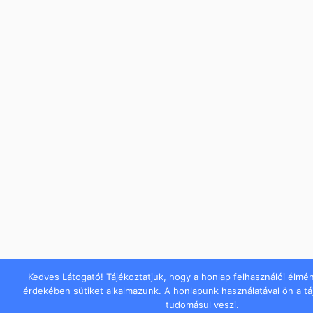
Kedves Látogató! Tájékoztatjuk, hogy a honlap felhasználói élmé
érdekében sütiket alkalmazunk. A honlapunk használatával ön a t
tudomásul veszi.