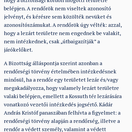
hogy a biztonsági kordon mögötti területre
belépjen. A rendőrök nem viseltek azonosító
jelvényt, és kérésre sem közölték nevüket és
azonosítószámukat. A rendőrök úgy vélték: azzal,
hogy a lezárt területre nem engednek be valakit,
nem intézkednek, csak „útbaigazítják” a
járókelőket.
A Bizottság álláspontja szerint azonban a
rendőrségi törvény értelmében intézkedésnek
minősül, ha a rendőr egy területet lezár és/vagy
megakadályozza, hogy valamely lezárt területre
valaki belépjen, emellett a Kossuth tér lezárására
vonatkozó vezetői intézkedés jogsértő. Kádár
András Kristóf panaszában felhívta a figyelmet: a
rendőrségi törvény alapján a rendőrség, illetve a
rendőr a védett személy, valamint a védett