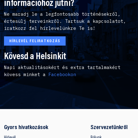
információhoz jutni?
Ne maradj le a legfontosabb történésekről,
értesülj terveinkről. Tartsuk a kapcsolatot,
iratkozz fel hírlevelünkre Te is!
HÍRLEVÉL FELIRATKOZÁS
Kövesd a Helsinkit
Napi aktualitásokért és extra tartalmakért
kövess minket a
Facebookon
Gyors hivatkozások
Szervezetünkről
Hírlevél
Rólunk