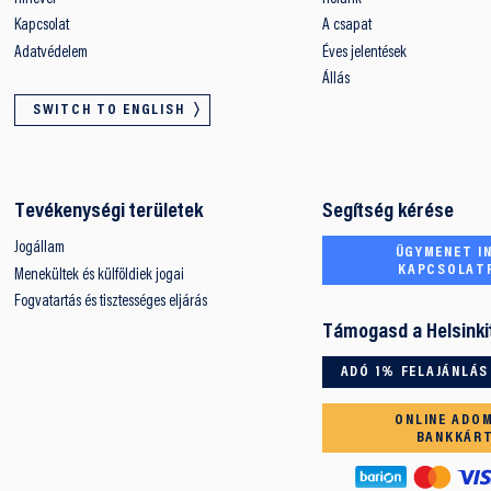
Kapcsolat
A csapat
Adatvédelem
Éves jelentések
Állás
SWITCH TO ENGLISH
Tevékenységi területek
Segítség kérése
Jogállam
ÜGYMENET IN
KAPCSOLAT
Menekültek és külföldiek jogai
Fogvatartás és tisztességes eljárás
Támogasd a Helsinki
ADÓ 1% FELAJÁNLÁS
ONLINE ADO
BANKKÁR