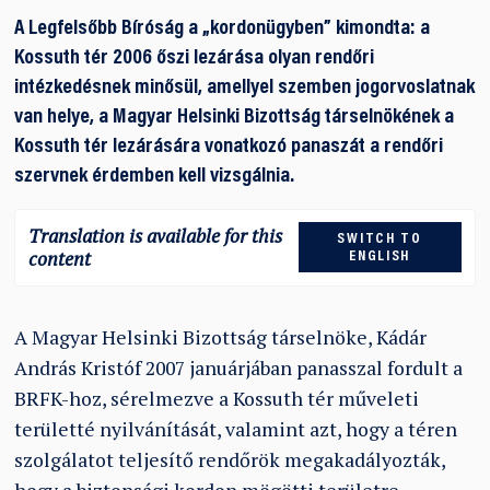
A Legfelsőbb Bíróság a „kordonügyben” kimondta: a
Kossuth tér 2006 őszi lezárása olyan rendőri
intézkedésnek minősül, amellyel szemben jogorvoslatnak
van helye, a Magyar Helsinki Bizottság társelnökének a
Kossuth tér lezárására vonatkozó panaszát a rendőri
szervnek érdemben kell vizsgálnia.
Translation is available for this
SWITCH TO
content
ENGLISH
A Magyar Helsinki Bizottság társelnöke, Kádár
András Kristóf 2007 januárjában panasszal fordult a
BRFK-hoz, sérelmezve a Kossuth tér műveleti
területté nyilvánítását, valamint azt, hogy a téren
szolgálatot teljesítő rendőrök megakadályozták,