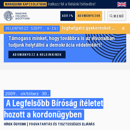
keresőnket!
Iratkozz fel a Helsinki hírlevélre!
MARADJUNK KAPCSOLATBAN
ADÓ 1%
ADOMÁNYOZOK
MENÜ
×
JELENTKEZZ SZEPT. 6-IG!
Joghallgató gyakornokot keresünk Menekültügyi Programunkba
Támogass minket, hogy továbbra is az élvonalban
tudjunk helytállni a demokrácia védelméért!
ADOMÁNYOZZ A HELSINKINEK
2009. október 30.
A Legfelsőbb Bíróság ítéletet
hozott a kordonügyben
HÍREK
ÜGYEINK
FOGVATARTÁS ÉS TISZTESSÉGES ELJÁRÁS