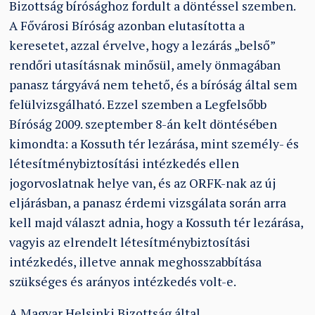
Bizottság bírósághoz fordult a döntéssel szemben.
A Fővárosi Bíróság azonban elutasította a
keresetet, azzal érvelve, hogy a lezárás „belső”
rendőri utasításnak minősül, amely önmagában
panasz tárgyává nem tehető, és a bíróság által sem
felülvizsgálható. Ezzel szemben a Legfelsőbb
Bíróság 2009. szeptember 8-án kelt döntésében
kimondta: a Kossuth tér lezárása, mint személy- és
létesítménybiztosítási intézkedés ellen
jogorvoslatnak helye van, és az ORFK-nak az új
eljárásban, a panasz érdemi vizsgálata során arra
kell majd választ adnia, hogy a Kossuth tér lezárása,
vagyis az elrendelt létesítménybiztosítási
intézkedés, illetve annak meghosszabbítása
szükséges és arányos intézkedés volt-e.
A Magyar Helsinki Bizottság által