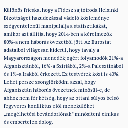
Különös fricska, hogy a Fidesz sajtóiroda Helsinki
Bizottságot hazudozással vádoló közleménye
szégyentelenül manipulálja a statisztikákat,
amikor azt állítja, hogy 2014-ben a kérelmezők
80%-a nem háborús övezetből jött. Az Eurostat
adataiból világosan kiderül, hogy tavaly a
Magyarországon menedékjogért folyamodók 21%-a
Afganisztánból, 16%-a Szíriából, 2%-a Palesztinából
és 1%-a Irakból érkezett. Ez testvérek közt is 40%.
Lehet persze zsonglőrködni azzal, hogy
Afganisztán háborús övezetnek minősül-e, de
ahhoz nem fér kétség, hogy az ottani súlyos belső
fegyveres konfliktus elől menekülőket
„megélhetési bevándorlónak” minősíteni cinikus
és embertelen dolog.