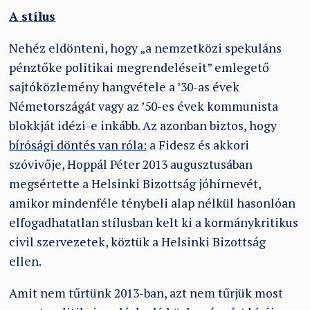
A stílus
Nehéz eldönteni, hogy „a nemzetközi spekuláns
pénztőke politikai megrendeléseit” emlegető
sajtóközlemény hangvétele a ’30-as évek
Németországát vagy az ’50-es évek kommunista
blokkját idézi-e inkább. Az azonban biztos, hogy
bírósági döntés van róla:
a Fidesz és akkori
szóvivője, Hoppál Péter 2013 augusztusában
megsértette a Helsinki Bizottság jóhírnevét,
amikor mindenféle ténybeli alap nélkül hasonlóan
elfogadhatatlan stílusban kelt ki a kormánykritikus
civil szervezetek, köztük a Helsinki Bizottság
ellen.
Amit nem tűrtünk 2013-ban, azt nem tűrjük most