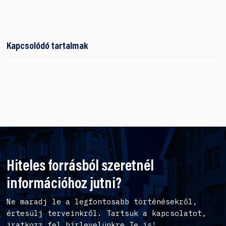
Kapcsolódó tartalmak
Hiteles forrásból szeretnél
információhoz jutni?
Ne maradj le a legfontosabb történésekről,
értesülj terveinkről. Tartsuk a kapcsolatot,
iratkozz fel hírlevelünkre Te is!