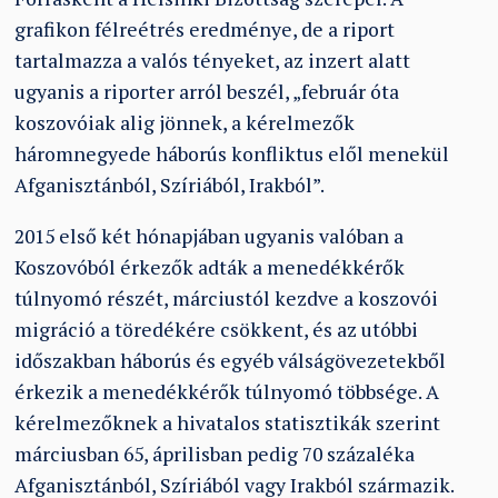
grafikon félreétrés eredménye, de a riport
tartalmazza a valós tényeket, az inzert alatt
ugyanis a riporter arról beszél, „február óta
koszovóiak alig jönnek, a kérelmezők
háromnegyede háborús konfliktus elől menekül
Afganisztánból, Szíriából, Irakból”.
2015 első két hónapjában ugyanis valóban a
Koszovóból érkezők adták a menedékkérők
túlnyomó részét, márciustól kezdve a koszovói
migráció a töredékére csökkent, és az utóbbi
időszakban háborús és egyéb válságövezetekből
érkezik a menedékkérők túlnyomó többsége. A
kérelmezőknek a hivatalos statisztikák szerint
márciusban 65, áprilisban pedig 70 százaléka
Afganisztánból, Szíriából vagy Irakból származik.