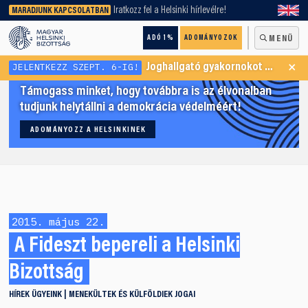
keresőnket!
Iratkozz fel a Helsinki hírlevélre!
MARADJUNK KAPCSOLATBAN
ADÓ 1%
ADOMÁNYOZOK
MENÜ
×
JELENTKEZZ SZEPT. 6-IG!
Joghallgató gyakornokot keresünk Menekültügyi Programunkba
Támogass minket, hogy továbbra is az élvonalban
tudjunk helytállni a demokrácia védelméért!
ADOMÁNYOZZ A HELSINKINEK
2015. május 22.
A Fideszt bepereli a Helsinki
Bizottság
HÍREK
ÜGYEINK
MENEKÜLTEK ÉS KÜLFÖLDIEK JOGAI