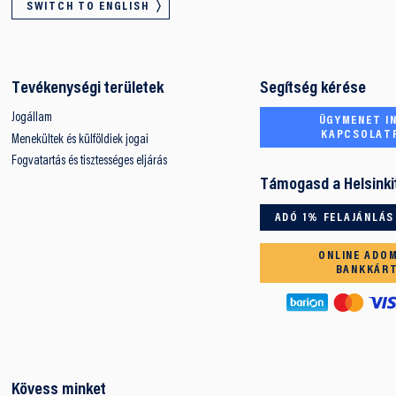
SWITCH TO ENGLISH
Tevékenységi területek
Segítség kérése
Jogállam
ÜGYMENET IN
KAPCSOLAT
Menekültek és külföldiek jogai
Fogvatartás és tisztességes eljárás
Támogasd a Helsinki
ADÓ 1% FELAJÁNLÁS
ONLINE ADO
BANKKÁR
Kövess minket