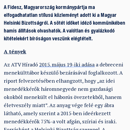
A Fidesz, Magyarország kormánypártja ma
elfogadhatatlan stílusú közleményt adott ki a Magyar
Helsinki Bizottságról. A sötét időket idéző kommünikében
hamis állítások olvashatók. A valótlan és gyalázkodó
kitételekért bíróságon veszünk elégtételt.
A tények
Az ATV Híradó
2015. május 19-iki adása
a debreceni
menekülttábor készülő bezárásával foglalkozott. A
riport felvezetésében elhangzott, hogy „az idei
menedékkérők háromnegyede nem gazdasági
okokból menekült el háborús övezetekből, hanem
életveszély miatt”. Az anyag vége felé egy ábra
látható, amely szerint a 2015-ben ideérkezett
menedékkérők 75%-a volt afgán, szíriai és iraki.
Forrásként a Helsinki Bizottság szerepel. A