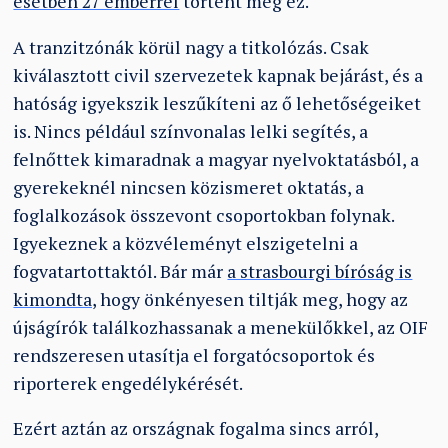
esetben 27 emberrel
történt meg ez.
A tranzitzónák körül nagy a titkolózás. Csak
kiválasztott civil szervezetek kapnak bejárást, és a
hatóság igyekszik leszűkíteni az ő lehetőségeiket
is. Nincs például színvonalas lelki segítés, a
felnőttek kimaradnak a magyar nyelvoktatásból, a
gyerekeknél nincsen közismeret oktatás, a
foglalkozások összevont csoportokban folynak.
Igyekeznek a közvéleményt elszigetelni a
fogvatartottaktól. Bár már
a strasbourgi bíróság is
kimondta,
hogy önkényesen tiltják meg, hogy az
újságírók találkozhassanak a menekülőkkel, az OIF
rendszeresen utasítja el forgatócsoportok és
riporterek engedélykérését.
Ezért aztán az országnak fogalma sincs arról,