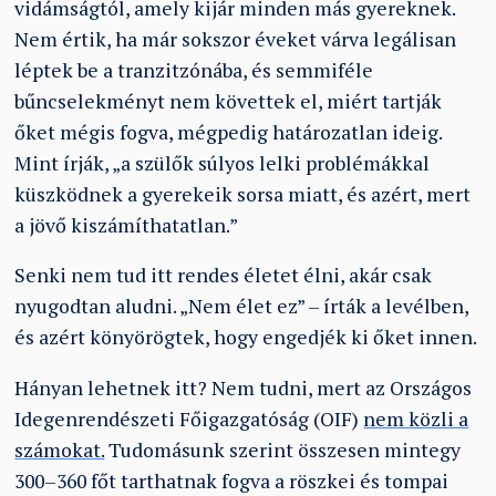
vidámságtól, amely kijár minden más gyereknek.
Nem értik, ha már sokszor éveket várva legálisan
léptek be a tranzitzónába, és semmiféle
bűncselekményt nem követtek el, miért tartják
őket mégis fogva, mégpedig határozatlan ideig.
Mint írják, „a szülők súlyos lelki problémákkal
küszködnek a gyerekeik sorsa miatt, és azért, mert
a jövő kiszámíthatatlan.”
Senki nem tud itt rendes életet élni, akár csak
nyugodtan aludni. „Nem élet ez” – írták a levélben,
és azért könyörögtek, hogy engedjék ki őket innen.
Hányan lehetnek itt? Nem tudni, mert az Országos
Idegenrendészeti Főigazgatóság (OIF)
nem közli a
számokat.
Tudomásunk szerint összesen mintegy
300–360 főt tarthatnak fogva a röszkei és tompai