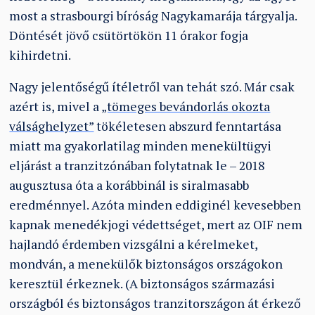
most a strasbourgi bíróság Nagykamarája tárgyalja.
Döntését jövő csütörtökön 11 órakor fogja
kihirdetni.
Nagy jelentőségű ítéletről van tehát szó. Már csak
azért is, mivel a
„tömeges bevándorlás okozta
válsághelyzet”
tökéletesen abszurd fenntartása
miatt ma gyakorlatilag minden menekültügyi
eljárást a tranzitzónában folytatnak le – 2018
augusztusa óta a korábbinál is siralmasabb
eredménnyel. Azóta minden eddiginél kevesebben
kapnak menedékjogi védettséget, mert az OIF nem
hajlandó érdemben vizsgálni a kérelmeket,
mondván, a menekülők biztonságos országokon
keresztül érkeznek. (A biztonságos származási
országból és biztonságos tranzitországon át érkező