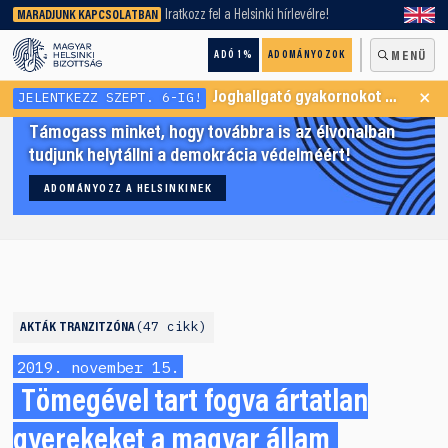
keresőnket!
Iratkozz fel a Helsinki hírlevélre!
MARADJUNK KAPCSOLATBAN
ADÓ 1%
ADOMÁNYOZOK
MENÜ
×
JELENTKEZZ SZEPT. 6-IG!
Joghallgató gyakornokot keresünk Menekültügyi Programunkba
Támogass minket, hogy továbbra is az élvonalban
tudjunk helytállni a demokrácia védelméért!
ADOMÁNYOZZ A HELSINKINEK
47 cikk
AKTÁK
TRANZITZÓNA
2019. november 15.
Tömegével tart fogva ártatlan
gyerekeket a magyar állam