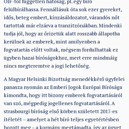
OIF-től független hatóság, pl. egy bíró
felülbírálhassa. Fennállásuk óta sok ezer gyereket,
idős, beteg embert, kínzásáldozatot, várandós nőt
tartottak már elzárva a tranzitzónákban. Mindenki
tudja jól, hogy az őrizetük alatt rosszabb állapotba
kerülnek az emberek, mint amilyenben a
fogvatartás előtt voltak, mégsem fordulhattak ez
ügyben hazai bíróságokhoz, mert erre mindmáig
nincs megteremtve a jogi lehetőség.
A Magyar Helsinki Bizottság menedékkérő ügyfelei
panasza nyomán az Emberi Jogok Európai Bírósága
kimondta, hogy itt bizony emberek fogvatartásáról
van szó, mégpedig jogellenes fogvatartásáról. A
strasbourgi bíróság első körben született 2017-es
ítéletét – amelyet a hét bíró teljes egyetértésben
hozott meg – a kormány megtámadta, így az ügyet