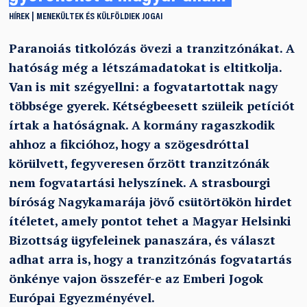
HÍREK
MENEKÜLTEK ÉS KÜLFÖLDIEK JOGAI
Paranoiás titkolózás övezi a tranzitzónákat. A
hatóság még a létszámadatokat is eltitkolja.
Van is mit szégyellni: a fogvatartottak nagy
többsége gyerek. Kétségbeesett szüleik petíciót
írtak a hatóságnak. A kormány ragaszkodik
ahhoz a fikcióhoz, hogy a szögesdróttal
körülvett, fegyveresen őrzött tranzitzónák
nem fogvatartási helyszínek. A strasbourgi
bíróság Nagykamarája jövő csütörtökön hirdet
ítéletet, amely pontot tehet a Magyar Helsinki
Bizottság ügyfeleinek panaszára, és választ
adhat arra is, hogy a tranzitzónás fogvatartás
önkénye vajon összefér-e az Emberi Jogok
Európai Egyezményével.