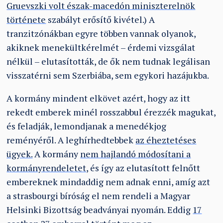
Gruevszki volt észak-macedón miniszterelnök
története
szabályt erősítő kivétel.) A
tranzitzónákban egyre többen vannak olyanok,
akiknek menekültkérelmét – érdemi vizsgálat
nélkül – elutasították, de ők nem tudnak legálisan
visszatérni sem Szerbiába, sem egykori hazájukba.
A kormány mindent elkövet azért, hogy az itt
rekedt emberek minél rosszabbul érezzék magukat,
és feladják, lemondjanak a menedékjog
reményéről. A leghírhedtebbek
az éheztetéses
ügyek.
A kormány
nem hajlandó módosítani a
kormányrendeletet,
és így az elutasított felnőtt
embereknek mindaddig nem adnak enni, amíg azt
a strasbourgi bíróság el nem rendeli a Magyar
Helsinki Bizottság beadványai nyomán. Eddig
17