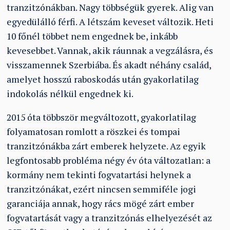
tranzitzónákban. Nagy többségük gyerek. Alig van
egyedülálló férfi. A létszám keveset változik. Heti
10 főnél többet nem engednek be, inkább
kevesebbet. Vannak, akik ráunnak a vegzálásra, és
visszamennek Szerbiába. És akadt néhány család,
amelyet hosszú raboskodás után gyakorlatilag
indokolás nélkül engednek ki.
2015 óta többször megváltozott, gyakorlatilag
folyamatosan romlott a röszkei és tompai
tranzitzónákba zárt emberek helyzete. Az egyik
legfontosabb probléma négy év óta változatlan: a
kormány nem tekinti fogvatartási helynek a
tranzitzónákat, ezért nincsen semmiféle jogi
garanciája annak, hogy rács mögé zárt ember
fogvatartását vagy a tranzitzónás elhelyezését az