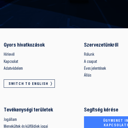
Gyors hivatkozások
Szervezetünkről
Hírlevél
Rólunk
Kapcsolat
A csapat
Adatvédelem
Éves jelentések
Állás
SWITCH TO ENGLISH
Tevékenységi területek
Segítség kérése
Jogállam
ÜGYMENET IN
KAPCSOLAT
Menekültek és külföldiek jogai