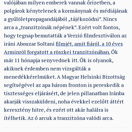
valójában milyen emberek vannak őrizetben, a
polgárok kénytelenek a kormánynak és médiájának
a gyűlöletpropagandájából „tájékozódni”. Nincs
arca a „tranzitzónák népének”. Ezért volt fontos,
hogy tegnap bemutatták a Verzió filmfesztiválon az
iráni Abouzar Soltani
filmjét, amit fiáról, a 10 éves
Arminról forgatott a röszkei tranzitzónában.
Ők
már 11 hónapja senyvednek itt. Ők is olyanok,
akiknek érdemben nem vizsgálták a
menedékkérelmüket. A Magyar Helsinki Bizottság
segítségével az apa három fronton is pereskedik a
tisztességes eljárásért, de jelen pillanatban Iránba
akarják visszaküldeni, noha évekkel ezelőtt áttért
keresztény hitre, és ezért ott akár halálra is
ítélhetik. Az ő arcuk a tranzitzóna valódi arca.