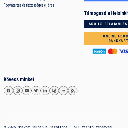
Fogvatartás és tisztességes eljárás
Támogasd a Helsinki
ADÓ 1% FELAJÁNLÁS
ONLINE ADO
BANKKÁR
Kövess minket
© 2026 Magyar Helsinki Bizottság · All rights reserved ·