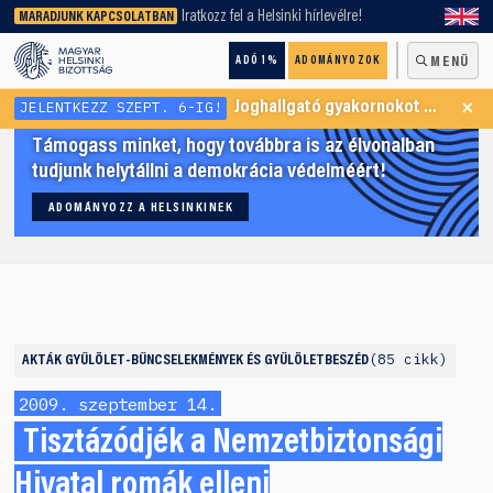
keresőnket!
Iratkozz fel a Helsinki hírlevélre!
MARADJUNK KAPCSOLATBAN
ADÓ 1%
ADOMÁNYOZOK
MENÜ
×
JELENTKEZZ SZEPT. 6-IG!
Joghallgató gyakornokot keresünk Menekültügyi Programunkba
Támogass minket, hogy továbbra is az élvonalban
tudjunk helytállni a demokrácia védelméért!
ADOMÁNYOZZ A HELSINKINEK
85 cikk
AKTÁK
GYŰLÖLET-BŰNCSELEKMÉNYEK ÉS GYŰLÖLETBESZÉD
2009. szeptember 14.
Tisztázódjék a Nemzetbiztonsági
Hivatal romák elleni