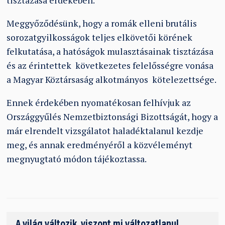
tisztázása érdekében.
Meggyőződésünk, hogy a romák elleni brutális
sorozatgyilkosságok teljes elkövetői körének
felkutatása, a hatóságok mulasztásainak tisztázása
és az érintettek következetes felelősségre vonása
a Magyar Köztársaság alkotmányos kötelezettsége.
Ennek érdekében nyomatékosan felhívjuk az
Országgyűlés Nemzetbiztonsági Bizottságát, hogy a
már elrendelt vizsgálatot haladéktalanul kezdje
meg, és annak eredményéről a közvéleményt
megnyugtató módon tájékoztassa.
A világ változik, viszont mi változatlanul