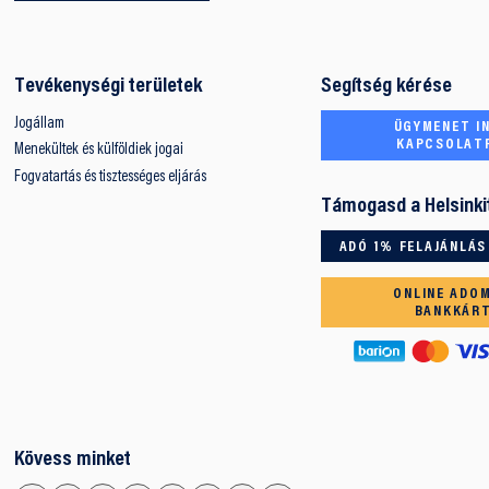
Tevékenységi területek
Segítség kérése
Jogállam
ÜGYMENET IN
KAPCSOLAT
Menekültek és külföldiek jogai
Fogvatartás és tisztességes eljárás
Támogasd a Helsinki
ADÓ 1% FELAJÁNLÁS
ONLINE ADO
BANKKÁR
Kövess minket