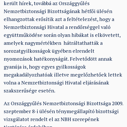
került hírek, továbbá az Országgyűlés
Nemzetbiztonsági Bizottságának hétfői ülésén
elhangzottak erősítik azt a feltételezést, hogy a
Nemzetbiztonsági Hivatal a rendőrséggel való
együttműködése során olyan hibákat is elkövetett,
amelyek nagymértékben hátráltathatták a
sorozatgyilkosságok ügyében elrendelt
nyomozások hatékonyságát. Felvetődött annak
gyanúja is, hogy egyes gyilkosságok
megakadályozhatóak illetve megelőzhetőek lettek
volna a Nemzetbiztonsági Hivatal eljárásának
szakszerűsége esetén.
Az Országgyűlés Nemzetbiztonsági Bizottsága 2009.
szeptember 8-i ülésén ténymegállapító bizottsági
vizsgálatot rendelt el az NBH szerepének