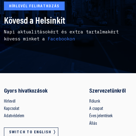
HÍRLEVÉL FELIRATKOZÁS
Kövesd a Helsinkit
Napi aktualitásokért és extra tartalmakért
kövess minket a
Facebookon
Gyors hivatkozások
Szervezetünkről
Hírlevél
Rólunk
Kapcsolat
A csapat
Adatvédelem
Éves jelentések
Állás
SWITCH TO ENGLISH