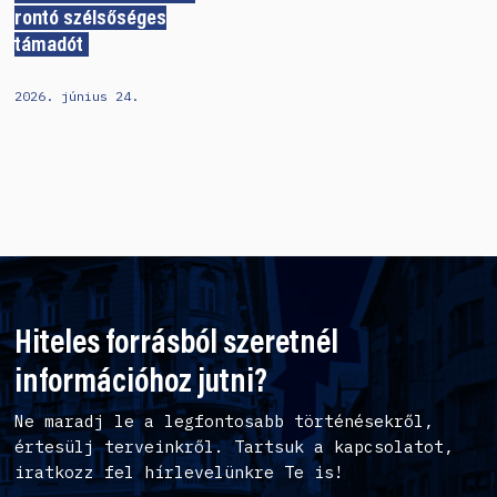
rontó szélsőséges
támadót
2026. június 24.
Hiteles forrásból szeretnél
információhoz jutni?
Ne maradj le a legfontosabb történésekről,
értesülj terveinkről. Tartsuk a kapcsolatot,
iratkozz fel hírlevelünkre Te is!