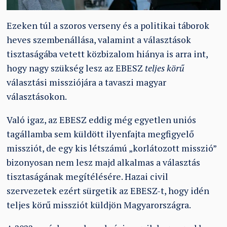
Ezeken túl a szoros verseny és a politikai táborok
heves szembenállása, valamint a választások
tisztaságába vetett közbizalom hiánya is arra int,
hogy nagy szükség lesz az EBESZ
teljes körű
választási missziójára a tavaszi magyar
választásokon.
Való igaz, az EBESZ eddig még egyetlen uniós
tagállamba sem küldött ilyenfajta megfigyelő
missziót, de egy kis létszámú „korlátozott misszió”
bizonyosan nem lesz majd alkalmas a választás
tisztaságának megítélésére. Hazai civil
szervezetek ezért sürgetik az EBESZ-t, hogy idén
teljes körű missziót küldjön Magyarországra.