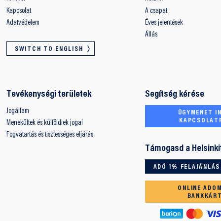
Kapcsolat
A csapat
Adatvédelem
Éves jelentések
Állás
SWITCH TO ENGLISH
Tevékenységi területek
Segítség kérése
Jogállam
ÜGYMENET IN
KAPCSOLAT
Menekültek és külföldiek jogai
Fogvatartás és tisztességes eljárás
Támogasd a Helsinki
ADÓ 1% FELAJÁNLÁS
ONLINE ADO
BANKKÁR