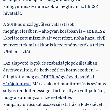
külügyminisztérium szokta meghívni az EBESZ
hivatalát.
A 2018-as országgyűlési választások
megfigyelésében – ahogyan korábban is – az EBESZ
„korlátozott misszióval” vett részt, noha hazai civil
szervezetek már akkor is kezdeményezték a teljes
körű missziót.
„Az alapvető jogok és szabadságjogok általában
érvényesültek, de kedvezőtlen környezetben” –
állapította meg
az ODIHR négy évvel ezelőtti
zárójelentése
. Már az akkori monitorozás is számos
súlyos rendellenességet tárt fel. Ilyen volt például,
hogy a kormányzati üzeneteket és
kampányforrásokat összecsúsztatták a Fideszével.