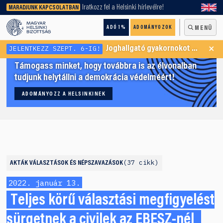
keresőnket!
Iratkozz fel a Helsinki hírlevélre!
MARADJUNK KAPCSOLATBAN
ADÓ 1%
ADOMÁNYOZOK
MENÜ
×
JELENTKEZZ SZEPT. 6-IG!
Joghallgató gyakornokot keresünk Menekültügyi Programunkba
Támogass minket, hogy továbbra is az élvonalban
tudjunk helytállni a demokrácia védelméért!
ADOMÁNYOZZ A HELSINKINEK
37 cikk
AKTÁK
VÁLASZTÁSOK ÉS NÉPSZAVAZÁSOK
2022. január 13.
Teljes körű választási megfigyelést
sürgetnek a civilek az EBESZ-nél