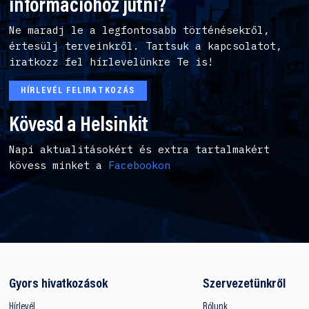
információhoz jutni?
Ne maradj le a legfontosabb történésekről,
értesülj terveinkről. Tartsuk a kapcsolatot,
iratkozz fel hírlevelünkre Te is!
HÍRLEVÉL FELIRATKOZÁS
Kövesd a Helsinkit
Napi aktualitásokért és extra tartalmakért
kövess minket a
Facebookon
Gyors hivatkozások
Szervezetünkről
Hírlevél
Rólunk