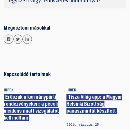
egyszeri vagy rendszeres adománnyal!
Megosztom másokkal
Kapcsolódó tartalmak
HÍREK
HÍREK
Erőszak a kormánypárti
Tisza Világ app: a Magyar
rendezvényeken: a péceli
Helsinki Bizottság
incidens miatt vizsgálatot
panaszmintát készített
kell indítani
2026. március 25.