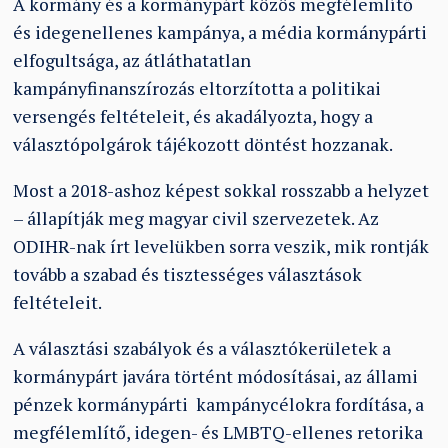
A kormány és a kormánypárt közös megfélemlítő
és idegenellenes kampánya, a média kormánypárti
elfogultsága, az átláthatatlan
kampányfinanszírozás eltorzította a politikai
versengés feltételeit, és akadályozta, hogy a
választópolgárok tájékozott döntést hozzanak.
Most a 2018-ashoz képest sokkal rosszabb a helyzet
– állapítják meg magyar civil szervezetek. Az
ODIHR-nak írt levelükben sorra veszik, mik rontják
tovább a szabad és tisztességes választások
feltételeit.
A választási szabályok és a választókerületek a
kormánypárt javára történt módosításai, az állami
pénzek kormánypárti kampánycélokra fordítása, a
megfélemlítő, idegen- és LMBTQ-ellenes retorika