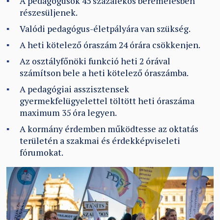
A pedagógusok 45 százalékos béremelésben
részesüljenek.
Valódi pedagógus-életpályára van szükség.
A heti kötelező óraszám 24 órára csökkenjen.
Az osztályfőnöki funkció heti 2 órával
számítson bele a heti kötelező óraszámba.
A pedagógiai asszisztensek
gyermekfelügyelettel töltött heti óraszáma
maximum 35 óra legyen.
A kormány érdemben működtesse az oktatás
területén a szakmai és érdekképviseleti
fórumokat.