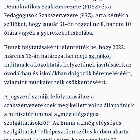
Demokratikus Szakszervezete (PDSZ) és a
Pedagógusok Szakszervezete (PSZ). Arra kérték a
szülőket, hogy január 31-én reggel ne 8, hanem 10
órára vigyék a gyerekeket iskolába.
Ennek folytatásaként jelentették be, hogy 2022.
március 16-án határozatlan idejű
sztrájkot
indítanak
a közoktatás helyzetének javításáért, az
óvodákban és iskolákban dolgozók béremeléséért,
valamint munkaterheik csökkentéséért.
A jogszerű sztrájk lefolytatásához a
szakszervezeteknek meg kellett volna állapodniuk
a minisztériummal a „még elégséges
szolgáltatásokról”. Az Emmi a „még elégséges
szolgáltatást” elképesztően széles körben akarta