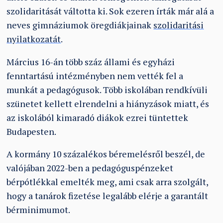
szolidaritását váltotta ki. Sok ezeren írták már alá a
neves gimnáziumok öregdiákjainak
szolidaritási
nyilatkozatát
.
Március 16-án több száz állami és egyházi
fenntartású intézményben nem vették fel a
munkát a pedagógusok. Több iskolában rendkívüli
szünetet kellett elrendelni a hiányzások miatt, és
az iskolából kimaradó diákok ezrei tüntettek
Budapesten.
A kormány 10 százalékos béremelésről beszél, de
valójában 2022-ben a pedagóguspénzeket
bérpótlékkal emelték meg, ami csak arra szolgált,
hogy a tanárok fizetése legalább elérje a garantált
bérminimumot.