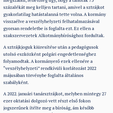
megszabni, lehetőleg úgy, hogy a tanórák 75
százalékát meg kelljen tartani, amivel a sztrájkot
gyakorlatilag hatástalanná tette volna. A kormány
visszaélve a veszélyhelyzeti felhatalmazásával
gyorsan rendeletbe is foglalta ezt. Ez ellen a
szakszervezetek Alkotmánybírósághoz fordultak.
A sztrájkjoguk kiüresítése után a pedagógusok
utolsó eszközként polgári engedetlenséghez
folyamodtak. A kormányerő ezek ellenére a
“veszélyhelyzeti” rendkívüli korlátozást 2022
májusában törvénybe foglalta általános
szabályként.
A 2022. januári tanársztrájkot, melyben mintegy 27
ezer oktatási dolgozó vett részt első fokon
jogszerűnek ítélte meg a bíróság, ám később