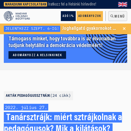
keresőnket!
Iratkozz fel a Helsinki hírlevélre!
MARADJUNK KAPCSOLATBAN
ADÓ 1%
ADOMÁNYOZOK
MENÜ
×
JELENTKEZZ SZEPT. 6-IG!
Joghallgató gyakornokot keresünk Menekültügyi Programunkba
Támogass minket, hogy továbbra is az élvonalban
tudjunk helytállni a demokrácia védelméért!
ADOMÁNYOZZ A HELSINKINEK
24 cikk
AKTÁK
PEDAGÓGUSSZTRÁJK
2022. július 27.
Tanársztrájk: miért sztrájkolnak a
pedagógusok? Mik a kilátások?