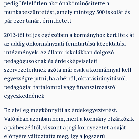
pedig “felelőtlen akciónak” minősítette a
munkabeszüntetést, amely mintegy 500 iskolát és
pár ezer tanárt érinthetett.
2012-től teljes egészében a kormányhoz kerültek át
az addig önkormányzati fenntartású közoktatási
intézmények. Az állami iskolákban dolgozó
pedagógusoknak és érdekképviseleti
szervezeteiknek azóta már csak a kormánnyal kell
egyezségre jutni, ha a bérről, oktatásirányításról,
pedagógiai tartalomról vagy finanszírozásról
egyezkednének.
Ez elvileg megkönnyíti az érdekegyeztetést.
Valójában azonban nem, mert a kormány elzárkózik
a párbeszédtől, viszont a jogi környezetet a saját
előnyére változtatta meg, így a jogszerű