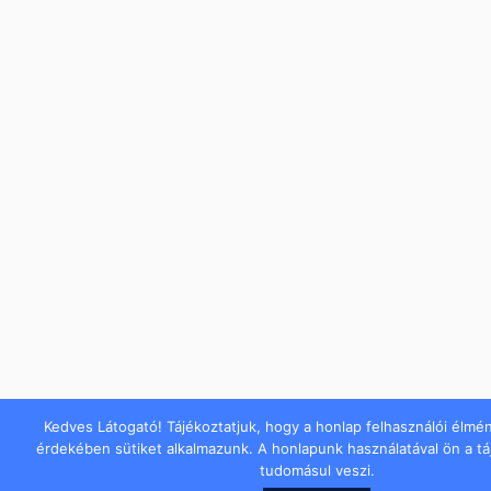
Kedves Látogató! Tájékoztatjuk, hogy a honlap felhasználói élmé
érdekében sütiket alkalmazunk. A honlapunk használatával ön a t
tudomásul veszi.