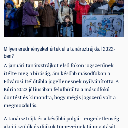
Milyen eredményeket értek el a tanársztrájkkal 2022-
ben?
A januári tanársztrájkot első fokon jogszerűnek
ítélte meg a bíróság, ám később másodfokon a
Fővárosi Ítélőtábla jogellenesnek nyilvánította. A
Kúria 2022 júliusában felülbírálta a másodfokú
döntést és kimondta, hogy mégis jogszerű volt a
megmozdulás.
A tanársztrájk és a későbbi polgári engedetlenségi
akció szülők és diákok tömegeinek támogatását