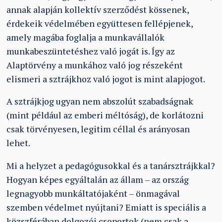
annak alapján kollektív szerződést kössenek,
érdekeik védelmében együttesen fellépjenek,
amely magába foglalja a munkavállalók
munkabeszüntetéshez való jogát is. Így az
Alaptörvény a munkához való jog részeként
elismeri a sztrájkhoz való jogot is mint alapjogot.
A sztrájkjog ugyan nem abszolút szabadságnak
(mint például az emberi méltóság), de korlátozni
csak törvényesen, legitim céllal és arányosan
lehet.
Mi a helyzet a pedagógusokkal és a tanársztrájkkal?
Hogyan képes egyáltalán az állam – az ország
legnagyobb munkáltatójaként – önmagával
szemben védelmet nyújtani? Emiatt is speciális a
közszférában dolgozói csoportok (nem csak a