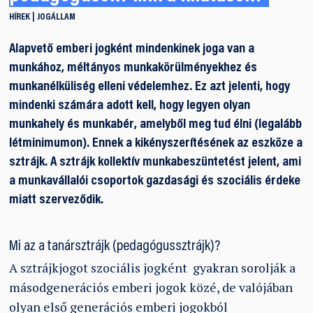
HÍREK
JOGÁLLAM
Alapvető emberi jogként mindenkinek joga van a
munkához, méltányos munkakörülményekhez és
munkanélküliség elleni védelemhez. Ez azt jelenti, hogy
mindenki számára adott kell, hogy legyen olyan
munkahely és munkabér, amelyből meg tud élni (legalább
létminimumon). Ennek a kikényszerítésének az eszköze a
sztrájk. A sztrájk kollektív munkabeszüntetést jelent, ami
a munkavállalói csoportok gazdasági és szociális érdeke
miatt szerveződik.
Mi az a tanársztrájk (pedagógussztrájk)?
A sztrájkjogot szociális jogként gyakran sorolják a
másodgenerációs emberi jogok közé, de valójában
olyan első generációs emberi jogokból