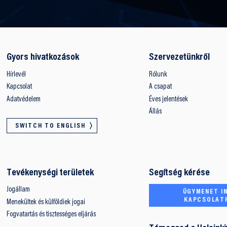
Gyors hivatkozások
Szervezetünkről
Hírlevél
Rólunk
Kapcsolat
A csapat
Adatvédelem
Éves jelentések
Állás
SWITCH TO ENGLISH
Tevékenységi területek
Segítség kérése
Jogállam
ÜGYMENET IN
KAPCSOLAT
Menekültek és külföldiek jogai
Fogvatartás és tisztességes eljárás