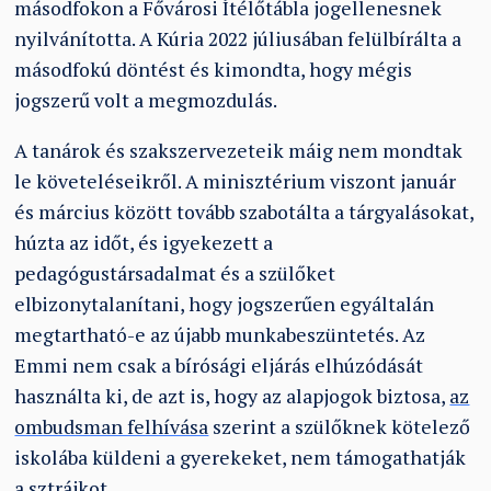
másodfokon a Fővárosi Ítélőtábla jogellenesnek
nyilvánította. A Kúria 2022 júliusában felülbírálta a
másodfokú döntést és kimondta, hogy mégis
jogszerű volt a megmozdulás.
A tanárok és szakszervezeteik máig nem mondtak
le követeléseikről. A minisztérium viszont január
és március között tovább szabotálta a tárgyalásokat,
húzta az időt, és igyekezett a
pedagógustársadalmat és a szülőket
elbizonytalanítani, hogy jogszerűen egyáltalán
megtartható-e az újabb munkabeszüntetés. Az
Emmi nem csak a bírósági eljárás elhúzódását
használta ki, de azt is, hogy az alapjogok biztosa,
az
ombudsman felhívása
szerint a szülőknek kötelező
iskolába küldeni a gyerekeket, nem támogathatják
a sztrájkot.