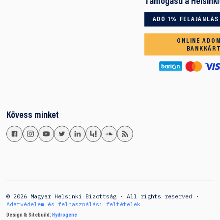
Támogasd a Helsinki
ADÓ 1% FELAJÁNLÁS
ONLINE ADO
BANKKÁR
Kövess minket
© 2026 Magyar Helsinki Bizottság · All rights reserved ·
Adatvédelem és felhasználási feltételek
Design & Sitebuild:
Hydrogene