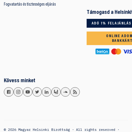
Fogvatartás és tisztességes eljárás
Támogasd a Helsinki
ADÓ 1% FELAJÁNLÁS
ONLINE ADO
BANKKÁR
Kövess minket
© 2026 Magyar Helsinki Bizottság · All rights reserved ·