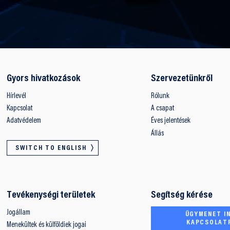
Gyors hivatkozások
Szervezetünkről
Hírlevél
Rólunk
Kapcsolat
A csapat
Adatvédelem
Éves jelentések
Állás
SWITCH TO ENGLISH
Tevékenységi területek
Segítség kérése
Jogállam
ÜGYMENET IN
KAPCSOLAT
Menekültek és külföldiek jogai