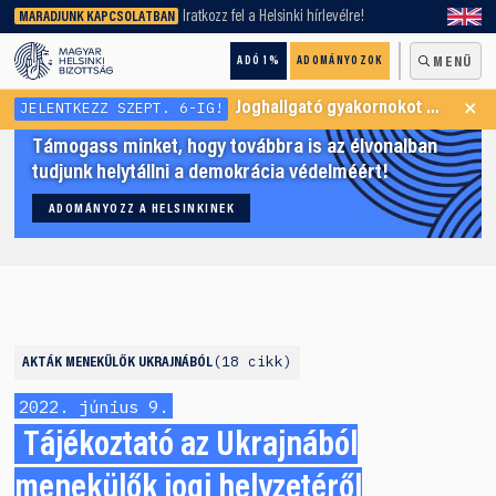
keresőnket!
Iratkozz fel a Helsinki hírlevélre!
MARADJUNK KAPCSOLATBAN
ADÓ 1%
ADOMÁNYOZOK
MENÜ
×
JELENTKEZZ SZEPT. 6-IG!
Joghallgató gyakornokot keresünk Menekültügyi Programunkba
Támogass minket, hogy továbbra is az élvonalban
tudjunk helytállni a demokrácia védelméért!
ADOMÁNYOZZ A HELSINKINEK
18 cikk
AKTÁK
MENEKÜLŐK UKRAJNÁBÓL
2022. június 9.
Tájékoztató az Ukrajnából
menekülők jogi helyzetéről