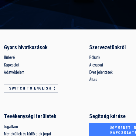
Gyors hivatkozások
Szervezetünkről
Hírlevél
Rólunk
Kapcsolat
A csapat
Adatvédelem
Éves jelentések
Állás
SWITCH TO ENGLISH
Tevékenységi területek
Segítség kérése
Jogállam
ÜGYMENET IN
KAPCSOLAT
Menekültek és külföldiek jogai