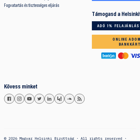
Fogvatartás és tisztességes eljárás
Támogasd a Helsinki
ADÓ 1% FELAJÁNLÁS
ONLINE ADO
BANKKÁR
Kövess minket
© 2026 Magyar Helsinki Bizottság · All rights reserved ·