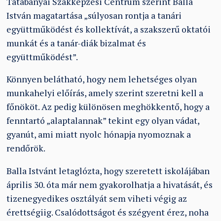
Tatabányai Szakképzési Centrum szerint Balla
István magatartása „súlyosan rontja a tanári
együttműködést és kollektívát, a szakszerű oktatói
munkát és a tanár-diák bizalmat és
együttműködést”.
Könnyen belátható, hogy nem lehetséges olyan
munkahelyi előírás, amely szerint szeretni kell a
főnököt. Az pedig különösen meghökkentő, hogy a
fenntartó „alaptalannak” tekint egy olyan vádat,
gyanút, ami miatt nyolc hónapja nyomoznak a
rendőrök.
Balla Istvánt letaglózta, hogy szeretett iskolájában
április 30. óta már nem gyakorolhatja a hivatását, és
tizenegyedikes osztályát sem viheti végig az
érettségiig. Csalódottságot és szégyent érez, noha