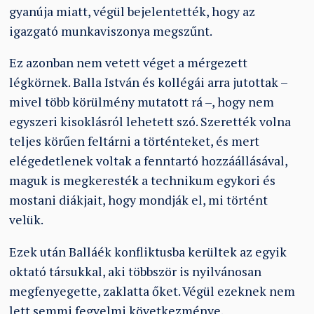
gyanúja miatt, végül bejelentették, hogy az
igazgató munkaviszonya megszűnt.
Ez azonban nem vetett véget a mérgezett
légkörnek. Balla István és kollégái arra jutottak –
mivel több körülmény mutatott rá –, hogy nem
egyszeri kisoklásról lehetett szó. Szerették volna
teljes körűen feltárni a történteket, és mert
elégedetlenek voltak a fenntartó hozzáállásával,
maguk is megkeresték a technikum egykori és
mostani diákjait, hogy mondják el, mi történt
velük.
Ezek után Balláék konfliktusba kerültek az egyik
oktató társukkal, aki többször is nyilvánosan
megfenyegette, zaklatta őket. Végül ezeknek nem
lett semmi fegyelmi következménye.