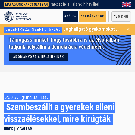
keresőnket!
Iratkozz fel a Helsinki hírlevélre!
MARADJUNK KAPCSOLATBAN
ADÓ 1%
ADOMÁNYOZOK
MENÜ
×
JELENTKEZZ SZEPT. 6-IG!
Joghallgató gyakornokot keresünk Menekültügyi Programunkba
Támogass minket, hogy továbbra is az élvonalban
tudjunk helytállni a demokrácia védelméért!
ADOMÁNYOZZ A HELSINKINEK
2025. június 18.
Szembeszállt a gyerekek elleni
visszaélésekkel, mire kirúgták
HÍREK
JOGÁLLAM