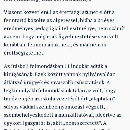
Viszont közvetlenül az érettségi szünet előtt a
fenntartó közölte az alperessel, hiába a 24 éves
eredményes pedagógiai teljesítménye, nem számít
az sem, hogy még csak figyelmeztetése sem volt
korábban, felmondanak neki, és már nem is
érettségiztethet.
Az írásbeli felmondásban 11 indokát adták a
kirúgásának. Ezek között vannak nyilvánvalóan
átlátszó ürügyek és ravaszabb csúsztatások. A
legkomolyabb felmondási ok talán az volt, hogy
tanév elején az iskola vezetését ért „alaptalan”
súlyos váddal szemben nyomozást végzett,
szembehelyezkedett a munkáltatóval, ideértve az
egykori igazgatót is, akit „nem szeretett”. A