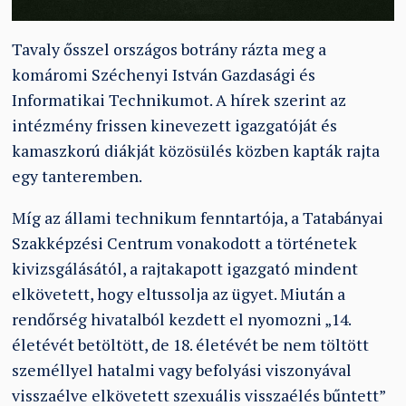
Tavaly ősszel országos botrány rázta meg a
komáromi Széchenyi István Gazdasági és
Informatikai Technikumot. A hírek szerint az
intézmény frissen kinevezett igazgatóját és
kamaszkorú diákját közösülés közben kapták rajta
egy tanteremben.
Míg az állami technikum fenntartója, a Tatabányai
Szakképzési Centrum vonakodott a történetek
kivizsgálásától, a rajtakapott igazgató mindent
elkövetett, hogy eltussolja az ügyet. Miután a
rendőrség hivatalból kezdett el nyomozni „14.
életévét betöltött, de 18. életévét be nem töltött
személlyel hatalmi vagy befolyási viszonyával
visszaélve elkövetett szexuális visszaélés bűntett”